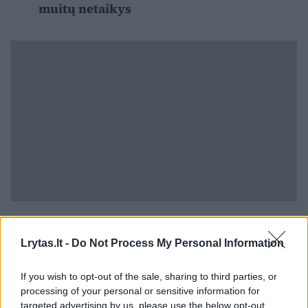
muitų netaikys
Tačiau Andrių labiausiai nustebino tai, kad
Lrytas.lt -
Do Not Process My Personal Information
net ir nesumokėjus už stovėjimą, jam buvo
pakeltas automatinis užtvaras, leidęs
If you wish to opt-out of the sale, sharing to third parties, or
processing of your personal or sensitive information for
išvažiuoti iš aikštelės.
targeted advertising by us, please use the below opt-out