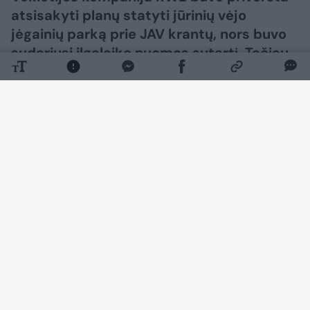
atsisakyti planų statyti jūrinių vėjo
jėgainių parką prie JAV krantų, nors buvo
sudariusi ilgalaikę nuomos sutartį. Tačiau
amerikiečiai sutiko susimokėti ir ją
nutraukti, skelbia
spiegel.de.
Daugiau nuotraukų (6)