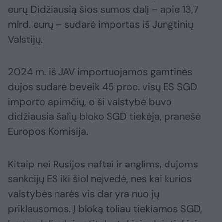
eurų Didžiausią šios sumos dalį – apie 13,7
mlrd. eurų – sudarė importas iš Jungtinių
Valstijų.
2024 m. iš JAV importuojamos gamtinės
dujos sudarė beveik 45 proc. visų ES SGD
importo apimčių, o ši valstybė buvo
didžiausia šalių bloko SGD tiekėja, pranešė
Europos Komisija.
Kitaip nei Rusijos naftai ir anglims, dujoms
sankcijų ES iki šiol neįvedė, nes kai kurios
valstybės narės vis dar yra nuo jų
priklausomos. Į bloką toliau tiekiamos SGD,