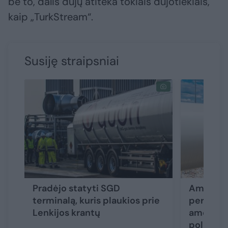
be to, dalis dujų atiteka tokiais dujotiekiais,
kaip „TurkStream“.
Susiję straipsniai
Pradėjo statyti SGD
Ambicing
terminalą, kuris plaukios prie
per deši
Lenkijos krantų
amerikie
politinį 