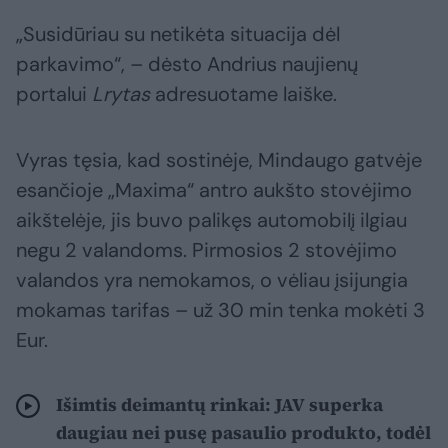
„Susidūriau su netikėta situacija dėl
parkavimo“, – dėsto Andrius naujienų
portalui
Lrytas
adresuotame laiške.
Vyras tęsia, kad sostinėje, Mindaugo gatvėje
esančioje „Maxima“ antro aukšto stovėjimo
aikštelėje, jis buvo palikęs automobilį ilgiau
negu 2 valandoms. Pirmosios 2 stovėjimo
valandos yra nemokamos, o vėliau įsijungia
mokamas tarifas – už 30 min tenka mokėti 3
Eur.
Išimtis deimantų rinkai: JAV superka
daugiau nei pusę pasaulio produkto, todėl