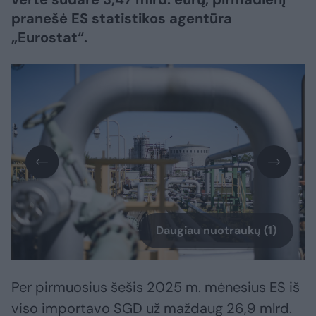
pranešė ES statistikos agentūra
„Eurostat“.
Daugiau nuotraukų (1)
Per pirmuosius šešis 2025 m. mėnesius ES iš
viso importavo SGD už maždaug 26,9 mlrd.