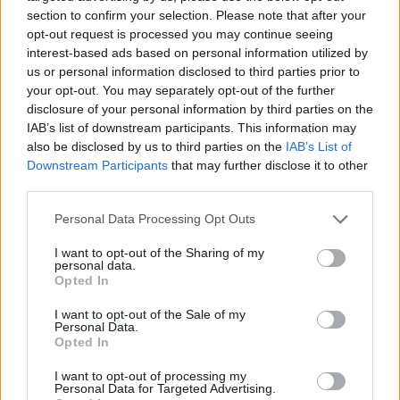
section to confirm your selection. Please note that after your
opt-out request is processed you may continue seeing
„Pakeliamasis užtvaras yra, tačiau
interest-based ads based on personal information utilized by
nekontroliuoja apmokėjimo. Jeigu užtvaras
us or personal information disclosed to third parties prior to
your opt-out. You may separately opt-out of the further
pasikelia, padariau prielaidą, kad 2 val.
disclosure of your personal information by third parties on the
neužtrukau ir išvažiavau. Po kelių savaičių,
IAB’s list of downstream participants. This information may
also be disclosed by us to third parties on the
IAB’s List of
sulaukiu pranešimo, kad esu skolingas 15 Eur
Downstream Participants
that may further disclose it to other
fiksuoto tarifo mokesčio, kuris yra taikomas
third parties.
neapmokėjus parkavimo tris paras. Vietoje 6
Personal Data Processing Opt Outs
Eur, kuriuos būčiau turėjęs sumokėti ir būčiau
I want to opt-out of the Sharing of my
sumokėjęs jeigu būčiau supratęs, kad turiu tą
personal data.
Opted In
daryti esu nubaustas finansiškai ir turiu
mokėti 15 Eur“, – pyksta vairuotojas.
I want to opt-out of the Sale of my
Personal Data.
Opted In
I want to opt-out of processing my
Susiję straipsniai
Personal Data for Targeted Advertising.