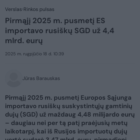
Verslas
Rinkos pulsas
Pirmąjį 2025 m. pusmetį ES
importavo rusiškų SGD už 4,4
mlrd. eurų
2025 m. rugpjūčio 18 d. 10:39
Jūras Barauskas
Pirmąjį 2025 m. pusmetį Europos Sąjunga
importavo rusiškų suskystintųjų gamtinių
dujų (SGD) už maždaug 4,48 milijardo eurų
– daugiau nei per tą patį praėjusių metų
laikotarpį, kai iš Rusijos importuotų dujų
vertė sudarė 3,47 mlrd. eurų, pirmadienį