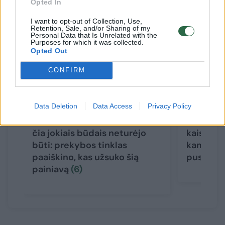
Opted In
I want to opt-out of Collection, Use,
Retention, Sale, and/or Sharing of my
Personal Data that Is Unrelated with the
Purposes for which it was collected.
Opted Out
CONFIRM
Data Deletion
Data Access
Privacy Policy
„Maximoje“ – prekė, kurios
Mėsėdžių
čia jokiais būdais neturėjo
kaista ka
būti: prekybos tinklas
kam ruoš
paaiškino, kas užsuko šią
pusmetį
painiavą
(6)