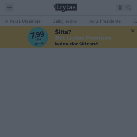
Karas Ukrainoje
Žalioji erdvė
Ačiū, Prezidente
E