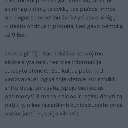
minutes kol perskaitysiu stendus, bet dėl
skirtingų vidinių taisyklių tos pačios firmos
parkinguose neketinu švaistyti savo pinigų“,
– dėsto Andrius ir priduria, kad gavo pamoką
už 9 Eur.
Jis nesiginčija, kad teisiškai stovėjimo
aikštelė yra teisi, nes visa informacija
surašyta stende. „Esu kaltas pats, kad
vadovavausi logika toje vietoje, kur smulkiu
šriftu daug prirašyta. Įspėju tautiečius
pasimokyti iš mano klaidos ir raginu daryti tą
patį t. y. pilnai išsiaiškinti kur įvažiuojate prieš
įvažiuojant“, – įspėjo vilnietis.