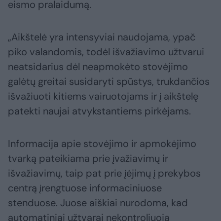
eismo pralaidumą.
„Aikštelė yra intensyviai naudojama, ypač
piko valandomis, todėl išvažiavimo užtvarui
neatsidarius dėl neapmokėto stovėjimo
galėtų greitai susidaryti spūstys, trukdančios
išvažiuoti kitiems vairuotojams ir į aikštelę
patekti naujai atvykstantiems pirkėjams.
Informacija apie stovėjimo ir apmokėjimo
tvarką pateikiama prie įvažiavimų ir
išvažiavimų, taip pat prie įėjimų į prekybos
centrą įrengtuose informaciniuose
stenduose. Juose aiškiai nurodoma, kad
automatiniai užtvarai nekontroliuoja