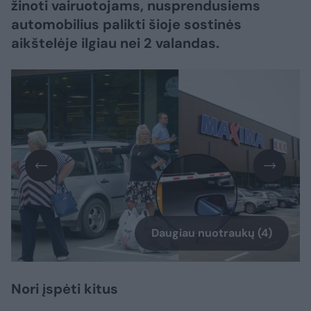
žinoti vairuotojams, nusprendusiems
automobilius palikti šioje sostinės
aikštelėje ilgiau nei 2 valandas.
Daugiau nuotraukų (4)
Nori įspėti kitus