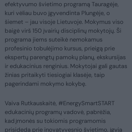
efektyvumo švietimo programą Tauragėje,
kuri vėliau buvo įgyvendinta Plungėje, o
šiemet – jau visoje Lietuvoje. Mokymus viso
baigė virš 150 įvairių disciplinų mokytojų. Ši
programa jiems suteikė nemokamus
profesinio tobulėjimo kursus, prieigą prie
ekspertų parengtų pamokų planų, ekskursijas
ir edukacinius renginius. Mokytojai gali gautas
žinias pritaikyti tiesiogiai klasėje, taip
pagerindami mokymo kokybę.
Vaiva Rutkauskaitė, #EnergySmartSTART
edukacinių programų vadovė, pabrėžia,
kad įmonės su tokiomis programomis
prisideda prie inovatyvesnio švietimo, įgyja