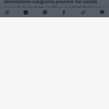
ekonominio saugumo prasme tai verčia
spręsti, kaip būtų galima mažinti tiekimo
grandinių priklausomybę nuo Kinijos.
Daugiau nuotraukų (2)
„Šis pavyzdys labai gerai parodo, kad tai nėra
izoliuotas dvišalis Lietuvos ir Kinijos santykis.