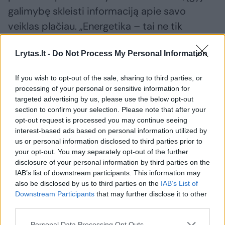
galimybę skleisti informaciją apie savo
veiklas plačiau. „Energetika – tai ne tik
technologijos. Čia būtinas ir žmonių
Lrytas.lt -
Do Not Process My Personal Information
profesionalumas bei atsakomybė. Svarbu
užtikrinti, kad mokiniai dar mokykloje
If you wish to opt-out of the sale, sharing to third parties, or
suprastų šios srities reikšmę ir įžvelgtų
processing of your personal or sensitive information for
targeted advertising by us, please use the below opt-out
karjeros joje galimybes“, – teigia ji.
section to confirm your selection. Please note that after your
opt-out request is processed you may continue seeing
interest-based ads based on personal information utilized by
Pasak „Žinių ekonomikos forumo“, kuris
us or personal information disclosed to third parties prior to
prisidėjo prie energetinio efektyvumo
your opt-out. You may separately opt-out of the further
disclosure of your personal information by third parties on the
švietimo programos kūrimo, direktorės
IAB’s list of downstream participants. This information may
Nedos Žutautaitės, švietimo programa
also be disclosed by us to third parties on the
IAB’s List of
pirmiausia didina bendrą žinojimą apie
Downstream Participants
that may further disclose it to other
third parties.
energetinio efektyvumo, klimato kaitos
Personal Data Processing Opt Outs