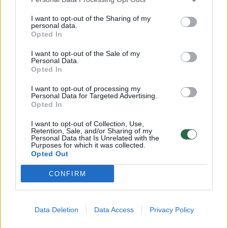
procesus. Mokytojai dažnai naujai įgytomis
žiniomis yra linkę pasidalinti su kolegomis,
I want to opt-out of the Sharing of my
personal data.
taip pat, dalyvaudami programoje, jas
Opted In
perduoda tūkstančiams mokinių visoje
I want to opt-out of the Sale of my
Lietuvoje. „Mokytojams suteikiama ne tik
Personal Data.
Opted In
naujų žinių, bet ir pasitikėjimo bei
I want to opt-out of processing my
motyvacijos nuolat atnaujinti savo mokymo
Personal Data for Targeted Advertising.
Opted In
būdus. Bendradarbiavimas su įmonėmis
padeda pamatyti, kaip įvairios temos gali
I want to opt-out of Collection, Use,
Retention, Sale, and/or Sharing of my
susijungti su jų dėstomu dalyku, ir skatina
Personal Data that Is Unrelated with the
Purposes for which it was collected.
kalbėti apie globalius iššūkius“, – sako N.
Opted Out
Žutautaitė.
CONFIRM
Įmonių ir švietimo bendradarbiavimas yra
Data Deletion
Data Access
Privacy Policy
ilgalaikė investicija į sąmoningą visuomenę.