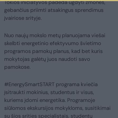
Tokios iniciatyvos padeda ugdyti žmones,
gebančius priimti atsakingus sprendimus
įvairiose srityje.
Nuo naujų mokslo metų planuojama viešai
skelbti energetinio efektyvumo švietimo
programos pamokų planus, kad bet kuris
mokytojas galėtų juos naudoti savo
pamokose.
#EnergySmartSTART programa kviečia
įsitraukti mokinius, studentus ir visus,
kuriems įdomi energetika. Programoje
siūlomos ekskursijos mokykloms, susitikimai
su šios srities specialistais, studentų