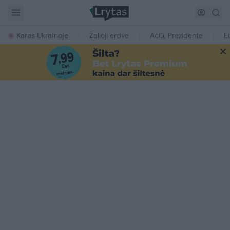
Karas Ukrainoje
Žalioji erdvė
Ačiū, Prezidente
E