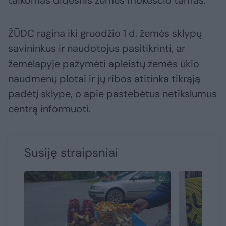
ŽŪDC ragina iki gruodžio 1 d. žemės sklypų
savininkus ir naudotojus pasitikrinti, ar
žemėlapyje pažymėti apleistų žemės ūkio
naudmenų plotai ir jų ribos atitinka tikrąją
padėtį sklype, o apie pastebėtus netikslumus
centrą informuoti.
Susiję straipsniai