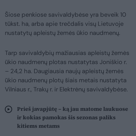
Šiose penkiose savivaldybėse yra beveik 10
tūkst. ha, arba apie trečdalis visų Lietuvoje
nustatytų apleistų žemės ūkio naudmenų.
Tarp savivaldybių mažiausias apleistų žemės
ūkio naudmenų plotas nustatytas Joniškio r.
– 24,2 ha. Daugiausia naujų apleistų žemės
ūkio naudmenų plotų šiais metais nustatyta
Vilniaus r., Trakų r. ir Elektrėnų savivaldybėse.
Prieš javapjūtę – ką jau matome laukuose
ir kokias pamokas šis sezonas paliks
kitiems metams