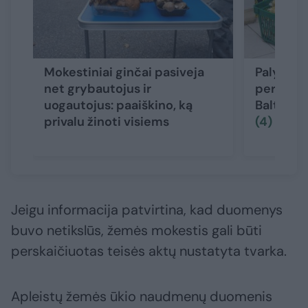
Mokestiniai ginčai pasiveja
Palygino 
net grybautojus ir
perkamąj
uogautojus: paaiškino, ką
Baltijos 
privalu žinoti visiems
(4)
Jeigu informacija patvirtina, kad duomenys
buvo netikslūs, žemės mokestis gali būti
perskaičiuotas teisės aktų nustatyta tvarka.
Apleistų žemės ūkio naudmenų duomenis