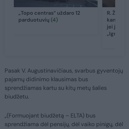
„Topo centras“ uždaro 12
R. Žemait
parduotuvių
(4)
kandidat
jei jis p
„Ignitis 
Pasak V. Augustinavičiaus, svarbus gyventojų
pajamų didinimo klausimas bus
sprendžiamas kartu su kitų metų šalies
biudžetu.
„(Formuojant biudžetą – ELTA) bus
sprendžiama dėl pensijų, dėl vaiko pinigų, dėl