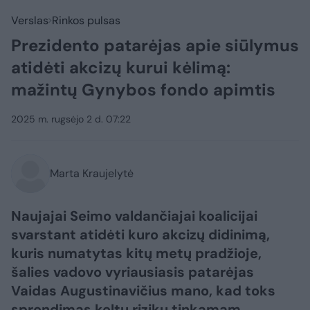
Verslas
Rinkos pulsas
Prezidento patarėjas apie siūlymus
atidėti akcizų kurui kėlimą:
mažintų Gynybos fondo apimtis
2025 m. rugsėjo 2 d. 07:22
Marta Kraujelytė
Naujajai Seimo valdančiajai koalicijai
svarstant atidėti kuro akcizų didinimą,
kuris numatytas kitų metų pradžioje,
šalies vadovo vyriausiasis patarėjas
Vaidas Augustinavičius mano, kad toks
sprendimas keltų rizikų tinkamam