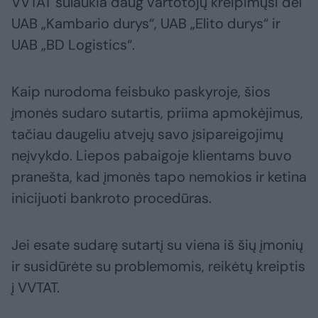
VVTAT sulaukia daug vartotojų kreipimųsi dėl
UAB „Kambario durys“, UAB „Elito durys“ ir
UAB „BD Logistics“.
Kaip nurodoma feisbuko paskyroje, šios
įmonės sudaro sutartis, priima apmokėjimus,
tačiau daugeliu atvejų savo įsipareigojimų
neįvykdo. Liepos pabaigoje klientams buvo
pranešta, kad įmonės tapo nemokios ir ketina
inicijuoti bankroto procedūras.
Jei esate sudarę sutartį su viena iš šių įmonių
ir susidūrėte su problemomis, reikėtų kreiptis
į VVTAT.