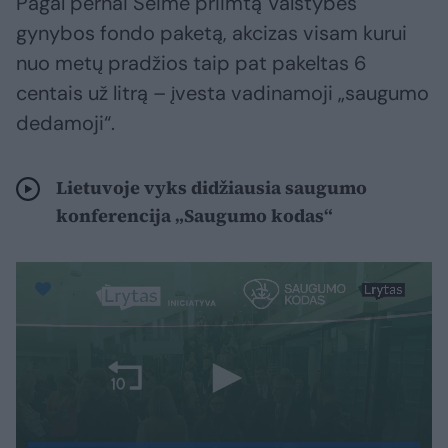
Pagal pernai Seime priimtą Valstybės
gynybos fondo paketą, akcizas visam kurui
nuo metų pradžios taip pat pakeltas 6
centais už litrą – įvesta vadinamoji „saugumo
dedamoji“.
Lietuvoje vyks didžiausia saugumo
konferencija „Saugumo kodas“