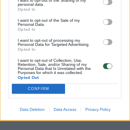
I want to opt-out of the Sharing of my
Komentuoti gali tik Lrytas registruoti vartotojai.
personal data.
Opted In
Prisijunkite prie registruotų vartotojų
bendruomenės ir bendraukite komentaruose!
I want to opt-out of the Sale of my
Personal Data.
Opted In
Rodyti komentarus
I want to opt-out of processing my
Personal Data for Targeted Advertising.
Opted In
Prisijungti komentatoriams
I want to opt-out of Collection, Use,
Retention, Sale, and/or Sharing of my
Personal Data that Is Unrelated with the
Purposes for which it was collected.
Opted Out
CONFIRM
Data Deletion
Data Access
Privacy Policy