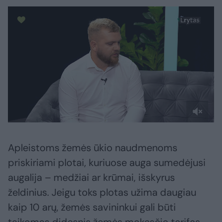
Apleistoms žemės ūkio naudmenoms
priskiriami plotai, kuriuose auga sumedėjusi
augalija – medžiai ar krūmai, išskyrus
želdinius. Jeigu toks plotas užima daugiau
kaip 10 arų, žemės savininkui gali būti
taikomas didesnis žemės mokesčio tarifas.