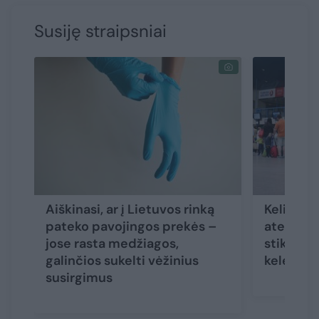
Susiję straipsniai
Aiškinasi, ar į Lietuvos rinką
Kelionių
pateko pavojingos prekės –
ateitis 
jose rasta medžiagos,
stiklu: ką
galinčios sukelti vėžinius
keleivia
susirgimus