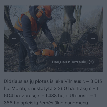
Daugiau nuotraukų (2)
Didžiausias jų plotas išlieka Vilniaus r. – 3 015
ha. Molėtų r. nustatyta 2 260 ha, Trakų r. – 1
604 ha, Zarasų r. – 1 483 ha, o Utenos r. – 1
386 ha apleistų žemės ūkio naudmenų.