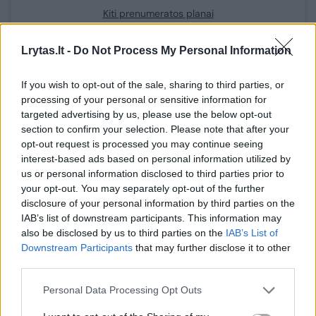
Kiti prenumeratos planai
Lrytas.lt -
Do Not Process My Personal Information
Lorem ipsum dolor sit amet consectetur
If you wish to opt-out of the sale, sharing to third parties, or
adipisicing elit. Asperiores sapiente, odio
processing of your personal or sensitive information for
officiis sed tempore vitae veritatis
targeted advertising by us, please use the below opt-out
section to confirm your selection. Please note that after your
repellendus, ad saepe architecto
opt-out request is processed you may continue seeing
repudiandae corrupti sit non error illum
interest-based ads based on personal information utilized by
consequuntur adipisci dignissimos maxime.
us or personal information disclosed to third parties prior to
your opt-out. You may separately opt-out of the further
disclosure of your personal information by third parties on the
IAB’s list of downstream participants. This information may
tualetai
Vilnius
Grinda
Rodyti daugiau žymių
also be disclosed by us to third parties on the
IAB’s List of
Downstream Participants
that may further disclose it to other
third parties.
Komentuoti po šiuo straipsniu
Personal Data Processing Opt Outs