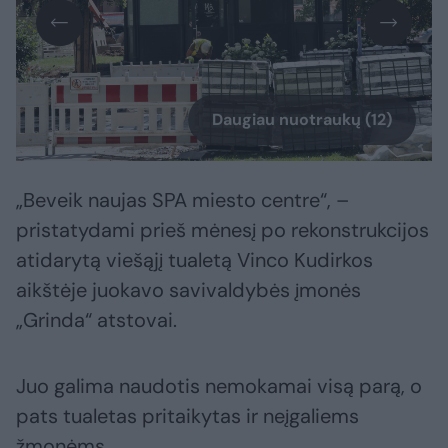
Daugiau nuotraukų (12)
„Beveik naujas SPA miesto centre“, –
pristatydami prieš mėnesį po rekonstrukcijos
atidarytą viešąjį tualetą Vinco Kudirkos
aikštėje juokavo savivaldybės įmonės
„Grinda“ atstovai.
Juo galima naudotis nemokamai visą parą, o
pats tualetas pritaikytas ir neįgaliems
žmonėms.