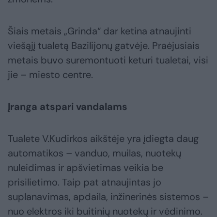
Šiais metais „Grinda“ dar ketina atnaujinti
viešąjį tualetą Bazilijonų gatvėje. Praėjusiais
metais buvo suremontuoti keturi tualetai, visi
jie – miesto centre.
Įranga atspari vandalams
Tualete V.Kudirkos aikštėje yra įdiegta daug
automatikos – vanduo, muilas, nuotekų
nuleidimas ir apšvietimas veikia be
prisilietimo. Taip pat atnaujintas jo
suplanavimas, apdaila, inžinerinės sistemos –
nuo elektros iki buitinių nuotekų ir vėdinimo.