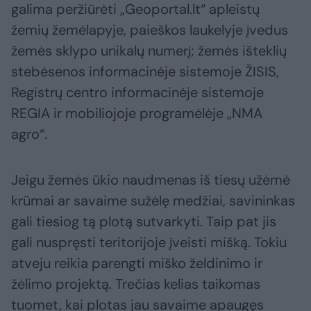
galima peržiūrėti „Geoportal.lt“ apleistų
žemių žemėlapyje, paieškos laukelyje įvedus
žemės sklypo unikalų numerį; žemės išteklių
stebėsenos informacinėje sistemoje ŽISIS,
Registrų centro informacinėje sistemoje
REGIA ir mobiliojoje programėlėje „NMA
agro“.
Jeigu žemės ūkio naudmenas iš tiesų užėmė
krūmai ar savaime sužėlę medžiai, savininkas
gali tiesiog tą plotą sutvarkyti. Taip pat jis
gali nuspręsti teritorijoje įveisti mišką. Tokiu
atveju reikia parengti miško želdinimo ir
žėlimo projektą. Trečias kelias taikomas
tuomet, kai plotas jau savaime apaugęs