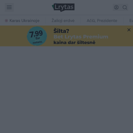
Karas Ukrainoje
Žalioji erdvė
Ačiū, Prezidente
E