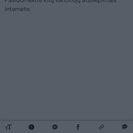
Pasidomėkite kitų vartotojų atsiliepimais
internete.