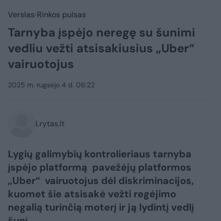
Verslas
Rinkos pulsas
Tarnyba įspėjo neregę su šunimi
vedliu vežti atsisakiusius „Uber“
vairuotojus
2025 m. rugsėjo 4 d. 06:22
Lrytas.lt
Lygių galimybių kontrolieriaus tarnyba
įspėjo platformą pavežėjų platformos
„Uber“ vairuotojus dėl diskriminacijos,
kuomet šie atsisakė vežti regėjimo
negalią turinčią moterį ir ją lydintį vedlį
šunį.