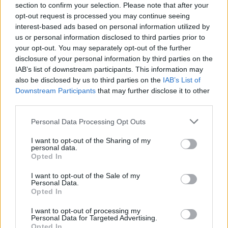
taksi firmų darbuotojai.
section to confirm your selection. Please note that after your
opt-out request is processed you may continue seeing
interest-based ads based on personal information utilized by
us or personal information disclosed to third parties prior to
Susiję straipsniai
your opt-out. You may separately opt-out of the further
disclosure of your personal information by third parties on the
IAB’s list of downstream participants. This information may
also be disclosed by us to third parties on the
IAB’s List of
Downstream Participants
that may further disclose it to other
third parties.
Personal Data Processing Opt Outs
I want to opt-out of the Sharing of my
personal data.
Opted In
Investuotojas Ilja Laursas:
Naujovė 
I want to opt-out of the Sale of my
Personal Data.
„Lietuva šiuo metu yra
parduotu
Opted In
kryžkelėje“
(1)
Karalyst
I want to opt-out of processing my
skaitytu
Personal Data for Targeted Advertising.
prinokim
Opted In