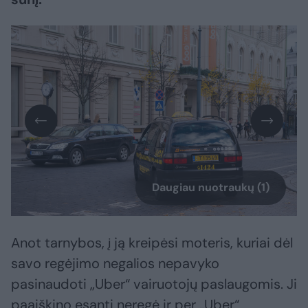
Daugiau nuotraukų (1)
Anot tarnybos, į ją kreipėsi moteris, kuriai dėl
savo regėjimo negalios nepavyko
pasinaudoti „Uber“ vairuotojų paslaugomis. Ji
paaiškino esanti neregė ir per „Uber“