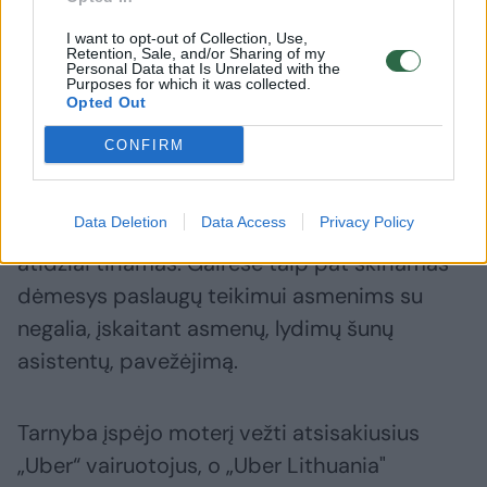
I want to opt-out of Collection, Use,
Retention, Sale, and/or Sharing of my
Personal Data that Is Unrelated with the
Purposes for which it was collected.
Opted Out
Anot jos, „Uber“ bendrovėje yra patvirtintos
CONFIRM
bendruomenės gairės, kuriose taip pat
skiriamas dėmesys diskriminacijos
Data Deletion
Data Access
Privacy Policy
prevencijai ir kiekvienas panašus atvejis yra
atidžiai tiriamas. Gairėse taip pat skiriamas
dėmesys paslaugų teikimui asmenims su
negalia, įskaitant asmenų, lydimų šunų
asistentų, pavežėjimą.
Tarnyba įspėjo moterį vežti atsisakiusius
„Uber“ vairuotojus, o „Uber Lithuania"