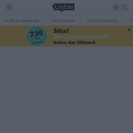
Karas Ukrainoje
Žalioji erdvė
Ačiū, Prezidente
E