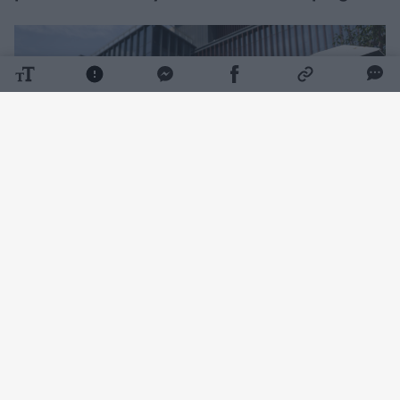
Daugiau nuotraukų (4)
Kai vienas turtingiausių kinų Qin Yinglinas
pasirodo viešai, jis kalba tiktai viena tema –
apie kiaules. Tačiau net tai būna retai,
rašo
„Stern“.