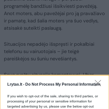
programėlę bandžiusi išsikviesti pavežėją.
Anot moters, abu pavežėjai pro ją pravažiavo
ir pamatę, kad šalia moters yra šuo vedlys,
atsisakė suteikti paslaugą.
Situacijos nepadėjo išspręsti ir pokalbiai
telefonu su vairuotojais – jie teigė
pareiškėjos su šuniu nevešiantys.
Savo ruožtu situaciją komentavusi „Uber
Lithuania“ atstovė teigė, kad bendrovė teikia
Lrytas.lt -
Do Not Process My Personal Information
platformos, kuri sujungia pavežėjus su
klientais, paslaugas, o pavežėjai nėra jos
If you wish to opt-out of the sale, sharing to third parties, or
processing of your personal or sensitive information for
darbuotojai – dirba individualiai arba yra kitų
targeted advertising by us, please use the below opt-out