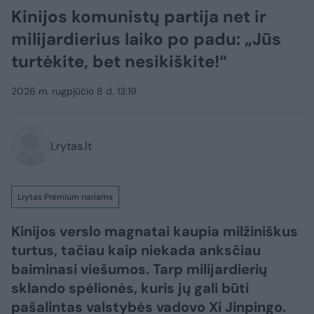
Kinijos komunistų partija net ir
milijardierius laiko po padu: „Jūs
turtėkite, bet nesikiškite!“
2026 m. rugpjūčio 8 d. 13:19
Lrytas.lt
Lrytas Premium nariams
Kinijos verslo magnatai kaupia milžiniškus
turtus, tačiau kaip niekada anksčiau
baiminasi viešumos. Tarp milijardierių
sklando spėlionės, kuris jų gali būti
pašalintas valstybės vadovo Xi Jinpingo.