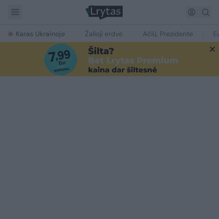
Karas Ukrainoje
Žalioji erdvė
Ačiū, Prezidente
E