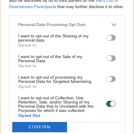
also be disclosed by us to third parties on the
IAB’s List of
Downstream Participants
that may further disclose it to other
third parties.
JAV programinės įrangos kompanijos
Personal Data Processing Opt Outs
„Hubspot“ vienas įkūrėjų Dharmeshas
Shahas turi dar vieną verslą – registruoja
I want to opt-out of the Sharing of my
personal data.
įvairius interneto svetainių pavadinimus su
Opted In
galūne .ai. Nieko nuostabaus, nes jis yra
I want to opt-out of the Sale of my
didžiulis dirbtinio intelekto (angl. „Artificial
Personal Data.
Opted In
Inteligence“, sutrumpintai – AI) entuziastas.
I want to opt-out of processing my
Personal Data for Targeted Advertising.
Opted In
I want to opt-out of Collection, Use,
Norite skaityti toliau?
Retention, Sale, and/or Sharing of my
Personal Data that Is Unrelated with the
Purposes for which it was collected.
Opted Out
Prisijunkite prie mūsų bendruomenės ir tapkite
CONFIRM
prenumeratoriumi