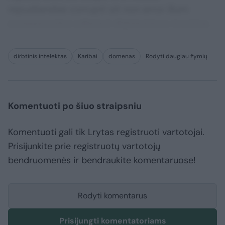
repudiandae corrupti sit non error illum
consequuntur adipisci dignissimos maxime.
dirbtinis intelektas
Karibai
domenas
Rodyti daugiau žymių
Komentuoti po šiuo straipsniu
Komentuoti gali tik Lrytas registruoti vartotojai.
Prisijunkite prie registruotų vartotojų
bendruomenės ir bendraukite komentaruose!
Rodyti komentarus
Prisijungti komentatoriams