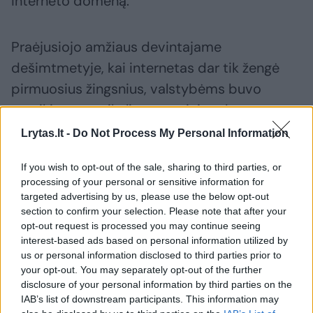
interneto domeną.
Praėjusiojo amžiaus devintajame
dešimtmetyje, kai internetas dar tik žengė
pirmuosius žingsnius, valstybėms buvo
suteikiamos unikalios svetainių adresų
galūnės. Antai JAV priklauso galūnė .us,
Lrytas.lt -
Do Not Process My Personal Information
Lietuvai – .lt, Vokietijai – .de.
If you wish to opt-out of the sale, sharing to third parties, or
processing of your personal or sensitive information for
Angilijai atiteko iš pažiūros niekuo
targeted advertising by us, please use the below opt-out
section to confirm your selection. Please note that after your
neišsiskiriantis domenas – .ai. Tuomet mažai
opt-out request is processed you may continue seeing
kas galėjo nutuokti, kad šios dvi raidės gali
interest-based ads based on personal information utilized by
us or personal information disclosed to third parties prior to
reikšti milžiniškus pinigus.
your opt-out. You may separately opt-out of the further
disclosure of your personal information by third parties on the
IAB’s list of downstream participants. This information may
Negaili didžiulių sumų