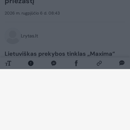
priežastį
2026 m. rugpjūčio 6 d. 08:43
Lrytas.lt
Lietuviškas prekybos tinklas „Maxima“
informuoja Vilniaus Žirmūnų mikrorajono
gyventojus – visam laikui užvėrus Minties
g. 58 vieno X duris, pirkėjai apsipirkti
artimiausioje „Maximoje“ galės adresu
Tuskulėnų g. 66. Uždaromoje
parduotuvėje vyksta prekių išpardavimas,
rašoma premybos tinko pranešime
žiniasklaidai.