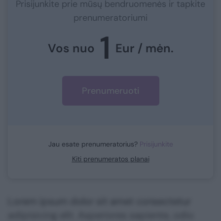
Prisijunkite prie mūsų bendruomenės ir tapkite
prenumeratoriumi
1
Vos nuo
Eur / mėn.
Prenumeruoti
Jau esate prenumeratorius?
Prisijunkite
Kiti prenumeratos planai
Lorem ipsum dolor sit amet consectetur
adipisicing elit. Asperiores sapiente, odio