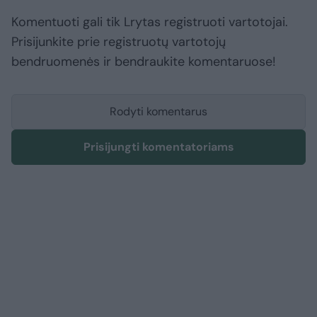
Komentuoti gali tik Lrytas registruoti vartotojai.
Prisijunkite prie registruotų vartotojų
bendruomenės ir bendraukite komentaruose!
Rodyti komentarus
Prisijungti komentatoriams