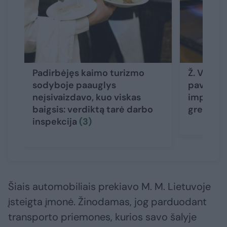
Padirbėjęs kaimo turizmo
Ž. Vaičiū
sodyboje paauglys
pavyzdį,
neįsivaizdavo, kuo viskas
importo 
baigsis: verdiktą tarė darbo
greičiau
inspekcija
(3)
Šiais automobiliais prekiavo M. M. Lietuvoje
įsteigta įmonė. Žinodamas, jog parduodant
transporto priemones, kurios savo šalyje