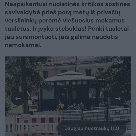
Neapsikentusi nuolatinės kritikos sostinės
savivaldybė prieš porą metų iš privačių
verslininkų perėmė viešuosius mokamus
tualetus. Ir įvyko stebuklas! Penki tualetai
jau suremontuoti, jais galima naudotis
nemokamai.
Daugiau nuotraukų (12)