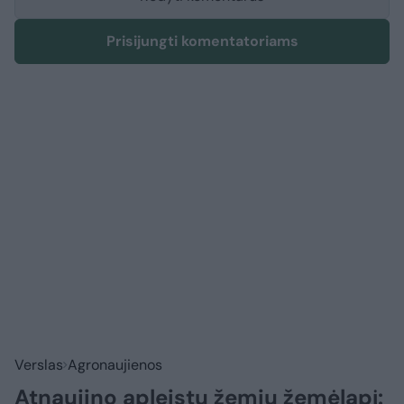
Prisijungti komentatoriams
Verslas
Agronaujienos
Atnaujino apleistų žemių žemėlapį: