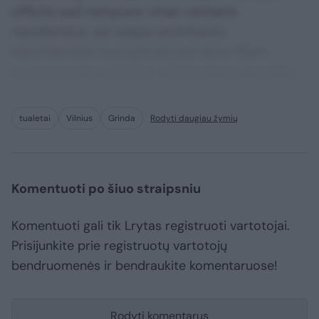
officiis sed tempore vitae veritatis
repellendus, ad saepe architecto
repudiandae corrupti sit non error illum
consequuntur adipisci dignissimos maxime.
tualetai
Vilnius
Grinda
Rodyti daugiau žymių
Komentuoti po šiuo straipsniu
Komentuoti gali tik Lrytas registruoti vartotojai.
Prisijunkite prie registruotų vartotojų
bendruomenės ir bendraukite komentaruose!
Rodyti komentarus