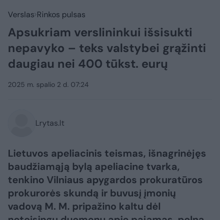
Verslas
Rinkos pulsas
Apsukriam verslininkui išsisukti
nepavyko – teks valstybei grąžinti
daugiau nei 400 tūkst. eurų
2025 m. spalio 2 d. 07:24
Lrytas.lt
Lietuvos apeliacinis teismas, išnagrinėjęs
baudžiamąją bylą apeliacine tvarka,
tenkino Vilniaus apygardos prokuratūros
prokurorės skundą ir buvusį įmonių
vadovą M. M. pripažino kaltu dėl
neteisingų duomenų apie pajamas, pelną