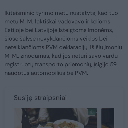
Ikiteisminio tyrimo metu nustatyta, kad tuo
metu M. M. faktiškai vadovavo ir kelioms
Estijoje bei Latvijoje įsteigtoms įmonėms,
šiose šalyse nevykdančioms veiklos bei
neteikiančioms PVM deklaracijų. Iš šių įmonių
M. M., žinodamas, kad jos neturi savo vardu
registruotų transporto priemonių, įsigijo 59
naudotus automobilius be PVM.
Susiję straipsniai