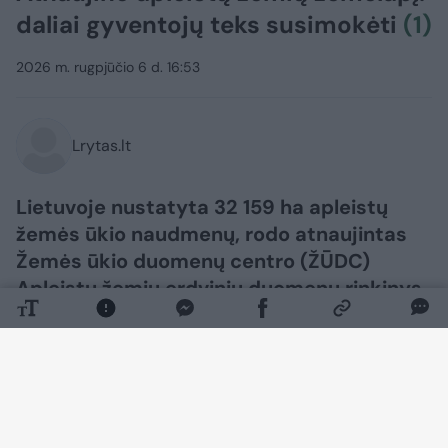
daliai gyventojų teks susimokėti
(1)
2026 m. rugpjūčio 6 d. 16:53
Lrytas.lt
Lietuvoje nustatyta 32 159 ha apleistų
žemės ūkio naudmenų, rodo atnaujintas
Žemės ūkio duomenų centro (ŽŪDC)
Apleistų žemių erdvinių duomenų rinkinys.