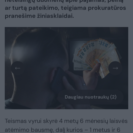
ar turtą pateikimo, teigiama prokuratūros
pranešime žiniasklaidai.
Daugiau nuotraukų (2)
Teismas vyrui skyrė 4 metų 6 mėnesių laisvės
atėmimo bausmę, dalį kurios – 1 metus ir 6