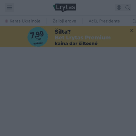
Karas Ukrainoje
Žalioji erdvė
Ačiū, Prezidente
E