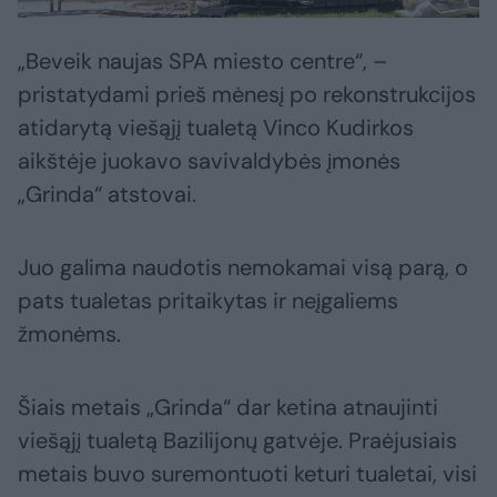
„Beveik naujas SPA miesto centre“, –
pristatydami prieš mėnesį po rekonstrukcijos
atidarytą viešąjį tualetą Vinco Kudirkos
aikštėje juokavo savivaldybės įmonės
„Grinda“ atstovai.
Juo galima naudotis nemokamai visą parą, o
pats tualetas pritaikytas ir neįgaliems
žmonėms.
Šiais metais „Grinda“ dar ketina atnaujinti
viešąjį tualetą Bazilijonų gatvėje. Praėjusiais
metais buvo suremontuoti keturi tualetai, visi