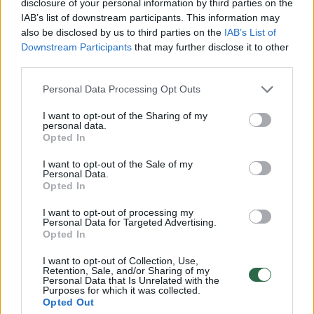
apygardos prokuratūros prokurorė, teikusi
disclosure of your personal information by third parties on the
IAB’s list of downstream participants. This information may
apeliacinį skundą.
also be disclosed by us to third parties on the
IAB’s List of
Downstream Participants
that may further disclose it to other
third parties.
Lietuvos apeliacinis teismas, nagrinėdamas
Personal Data Processing Opt Outs
bylą, atsižvelgė į prokurorės skunde
nurodytus argumentus, jog surinktų įrodymų
I want to opt-out of the Sharing of my
personal data.
visuma pagrindžia, kad M. M., būdamas
Opted In
įmonių faktiniu vadovu, veikė nesąžiningai ir
I want to opt-out of the Sale of my
Personal Data.
sąmoningai vykdė automobilių pirkimo–
Opted In
pardavimo sandorius tarp vadovaujamų
I want to opt-out of processing my
bendrovių, nors tyrimo metu negauta jokių
Personal Data for Targeted Advertising.
Opted In
duomenų, kad užsienio bendrovės realiai
vykdė kokią nors ūkinę finansinę veiklą, kas
I want to opt-out of Collection, Use,
Retention, Sale, and/or Sharing of my
taip pat parodo buvus fiktyvią sandorių
Personal Data that Is Unrelated with the
Purposes for which it was collected.
grandinę, kuria pasinaudojus ir buvo
Opted Out