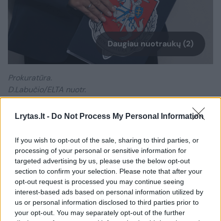
Daugiau nuotraukų (2)
Prokuratūra.
D.Labučio/ELTA nuotr.
Lrytas.lt -
Do Not Process My Personal Information
Vilniaus apygardos teismas 2025 m. sausio
mėn. nuosprendžiu M. M. buvo išteisinęs kaip
If you wish to opt-out of the sale, sharing to third parties, or
nepadariusį nusikalstamos veikos, o
processing of your personal or sensitive information for
targeted advertising by us, please use the below opt-out
Valstybinės mokesčių inspekcijos civilinis
section to confirm your selection. Please note that after your
ieškinys paliktas nenagrinėtas. Su tokiu
opt-out request is processed you may continue seeing
interest-based ads based on personal information utilized by
pirmosios instancijos teismo sprendimu
us or personal information disclosed to third parties prior to
nesutiko tyrimui vadovavusi Vilniaus
your opt-out. You may separately opt-out of the further