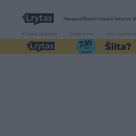
Naujausi
Skaitomiausi
Lietuvos d
Karas Ukrainoje
Žalioji erdvė
Ačiū, Prezident