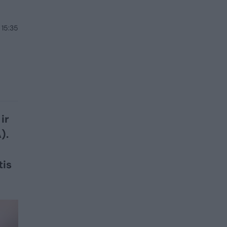
 15:35
a
ir
).
i
tis