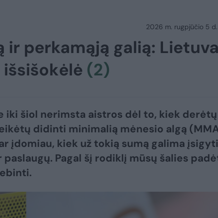
2026 m. rugpjūčio 5 d.
 ir perkamąją galią: Lietuv
g išsišokėlė
(2)
 iki šiol nerimsta aistros dėl to, kiek derėtų 
 reikėtų didinti minimalią mėnesio algą (MMA
ar įdomiau, kiek už tokią sumą galima įsigyt
r paslaugų. Pagal šį rodiklį mūsų šalies padė
ebinti.