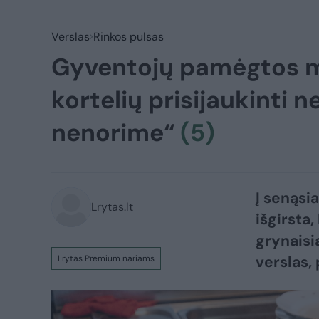
Verslas
Rinkos pulsas
Gyventojų pamėgtos m
kortelių prisijaukinti
nenorime“
(5)
Į senąsi
Lrytas.lt
išgirsta,
grynaisia
verslas,
Lrytas Premium nariams