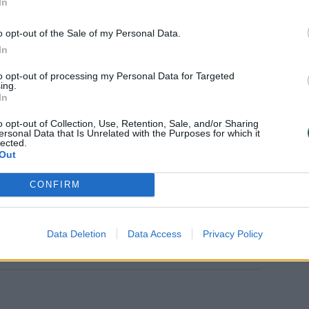
In
o opt-out of the Sale of my Personal Data.
In
prenumeratorius?
Prisijunkite
i prenumeratos planai
to opt-out of processing my Personal Data for Targeted
ing.
In
o opt-out of Collection, Use, Retention, Sale, and/or Sharing
nsectetur adipisicing elit. Asperiores
ersonal Data that Is Unrelated with the Purposes for which it
lected.
mpore vitae veritatis repellendus, ad
Out
corrupti sit non error illum
CONFIRM
ssimos maxime.
Data Deletion
Data Access
Privacy Policy
giau žymių