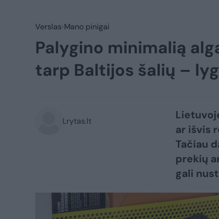
Verslas
Mano pinigai
Palygino minimalią algą
tarp Baltijos šalių – ly
Lietuvoje
Lrytas.lt
ar išvis
Tačiau d
prekių a
gali nust