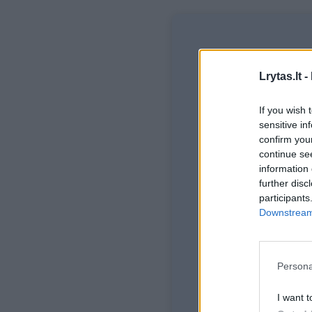
Nor
Lrytas.lt -
If you wish 
sensitive in
confirm you
Prisijunkit
continue se
ir tapk
information 
further disc
participants
Vos n
Downstream 
Persona
I want t