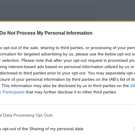
ite skaityti
Do Not Process My Personal Information
toliau?
to opt-out of the sale, sharing to third parties, or processing of your per
formation for targeted advertising by us, please use the below opt-out s
r selection. Please note that after your opt-out request is processed y
e prie mūsų bendruomenės
eing interest-based ads based on personal information utilized by us or
ite prenumeratoriumi
disclosed to third parties prior to your opt-out. You may separately opt-
losure of your personal information by third parties on the IAB’s list of
1
. This information may also be disclosed by us to third parties on the
IA
uo
Eur / mėn.
Participants
that may further disclose it to other third parties.
l Data Processing Opt Outs
Prenumeruoti
o opt-out of the Sharing of my personal data.