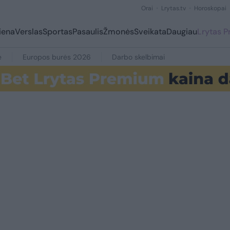
Orai
Lrytas.tv
Horoskopai
iena
Verslas
Sportas
Pasaulis
Žmonės
Sveikata
Daugiau
Lrytas 
e
Europos burės 2026
Darbo skelbimai