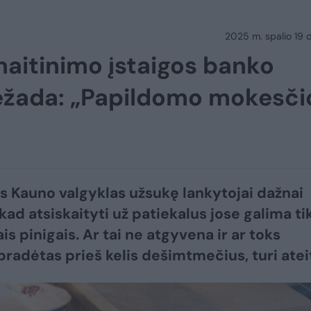
2025 m. spalio 19 d.
aitinimo įstaigos banko
 nežada: „Papildomo mokesči
as Kauno valgyklas užsukę lankytojai dažnai
 kad atsiskaityti už patiekalus jose galima ti
is pinigais. Ar tai ne atgyvena ir ar toks
 pradėtas prieš kelis dešimtmečius, turi atei