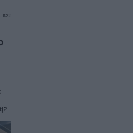
 11:22
o
k
tį?