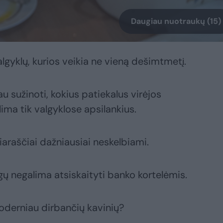
Daugiau nuotraukų (15)
algyklų, kurios veikia ne vieną dešimtmetį.
 sužinoti, kokius patiekalus virėjos
lima tik valgyklose apsilankius.
giaraščiai dažniausiai neskelbiami.
gų negalima atsiskaityti banko kortelėmis.
moderniau dirbančių kavinių?