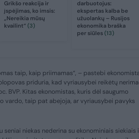
Grikšo reakcija ir
darbuotojus:
įspėjimas, ko imsis:
ekspertas kalba be
„Nereikia mūsų
užuolankų – Rusijos
kvailint“
(3)
ekonomika braška
per siūles
(13)
mas taip, kaip priimamas“, – pastebi ekonomist
olopovas priduria, kad vyriausybei reikėtų nerimau
proc. BVP. Kitas ekonomistas, kuris dėl saugumo
jo vardo, taip pat abejoja, ar vyriausybei pavyks
u seniai niekas nederina su ekonominiais siekiais i