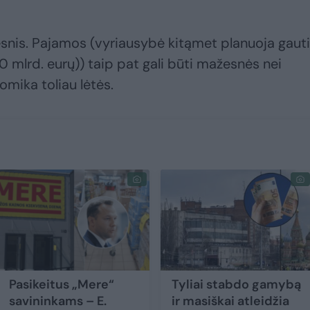
snis. Pajamos (vyriausybė kitąmet planuoja gauti
00 mlrd. eurų)) taip pat gali būti mažesnės nei
omika toliau lėtės.
Pasikeitus „Mere“
Tyliai stabdo gamybą
savininkams – E.
ir masiškai atleidžia