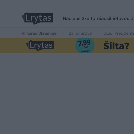
Naujausi
Skaitomiausi
Lietuvos d
Karas Ukrainoje
Žalioji erdvė
Ačiū, Prezident