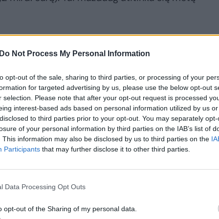
as jau 3,7 trln. rublių (1,6 proc. BVP, 46,2 mlrd.
Do Not Process My Personal Information
idelis skaičius. Palyginimui, ES deficitas turi
to opt-out of the sale, sharing to third parties, or processing of your per
formation for targeted advertising by us, please use the below opt-out s
r selection. Please note that after your opt-out request is processed y
sijai: patvirtino 19-ąjį sankcijų paketą
eing interest-based ads based on personal information utilized by us or
disclosed to third parties prior to your opt-out. You may separately opt-
losure of your personal information by third parties on the IAB’s list of
. This information may also be disclosed by us to third parties on the
IA
Participants
that may further disclose it to other third parties.
l Data Processing Opt Outs
o opt-out of the Sharing of my personal data.