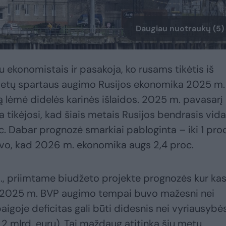
Daugiau nuotraukų (5)
 ekonomistais ir pasakoja, ko rusams tikėtis iš
 metų spartaus augimo Rusijos ekonomika 2025 m.
ą lėmė didelės karinės išlaidos. 2025 m. pavasarį
 tikėjosi, kad šiais metais Rusijos bendrasis vid
. Dabar prognozė smarkiai pabloginta – iki 1 proc
avo, kad 2026 m. ekonomika augs 2,4 proc.
 d., priimtame biudžeto projekte prognozės kur ka
i 2025 m. BVP augimo tempai buvo mažesni nei
goje deficitas gali būti didesnis nei vyriausybė
1,2 mlrd. eurų). Tai maždaug atitinka šių metų