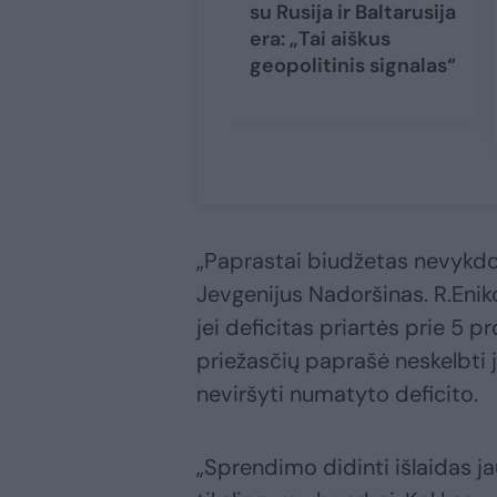
su Rusija ir Baltarusija
era: „Tai aiškus
geopolitinis signalas“
„Paprastai biudžetas nevykdo
Jevgenijus Nadoršinas. R.Enik
jei deficitas priartės prie 5 
priežasčių paprašė neskelbti 
neviršyti numatyto deficito.
„Sprendimo didinti išlaidas ja