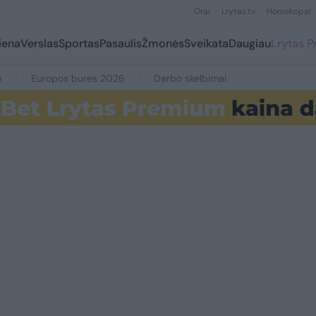
Orai
Lrytas.tv
Horoskopai
iena
Verslas
Sportas
Pasaulis
Žmonės
Sveikata
Daugiau
Lrytas 
e
Europos burės 2026
Darbo skelbimai