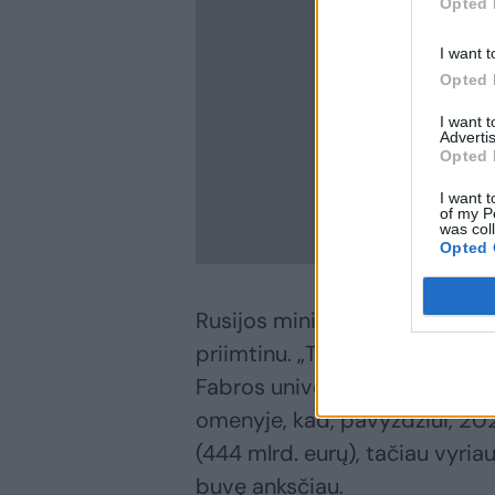
Opted 
I want t
Opted 
I want 
Advertis
Opted 
I want t
of my P
was col
Opted 
Rusijos ministras pirmininkas
priimtinu. „Tai visiškai neat
Fabros universiteto profesori
omenyje, kad, pavyzdžiui, 2026
(444 mlrd. eurų), tačiau vyriau
buvę anksčiau.