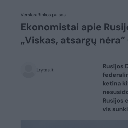
Verslas
Rinkos pulsas
Ekonomistai apie Rusi
„Viskas, atsargų nėra“
Rusijos 
Lrytas.lt
federali
ketina ki
nesusido
Rusijos 
vis sunki