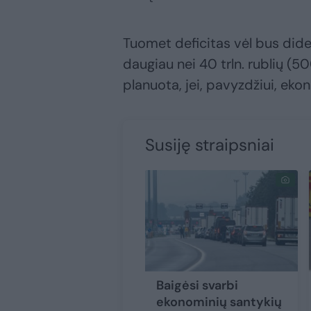
Tuomet deficitas vėl bus dide
daugiau nei 40 trln. rublių (5
planuota, jei, pavyzdžiui, ekon
Susiję straipsniai
Baigėsi svarbi
ekonominių santykių