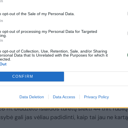
In
o opt-out of the Sale of my Personal Data.
In
to opt-out of processing my Personal Data for Targeted
ing.
In
o opt-out of Collection, Use, Retention, Sale, and/or Sharing
ersonal Data that Is Unrelated with the Purposes for which it
lected.
Out
CONFIRM
 Michailas Mišustinas 2026 m. deficitą pavadino
rodo katastrofa“, – sutinka Barselonos Pompėjos
Data Deletion
Data Access
Privacy Policy
us Rubenas Enikolopovas. Vis dėlto reikia turėti
 m. biudžeto išlaidos turėtų siekti 44 trln. rublių
sybė gali jas vėliau padidinti, kaip tai jau ne kartą