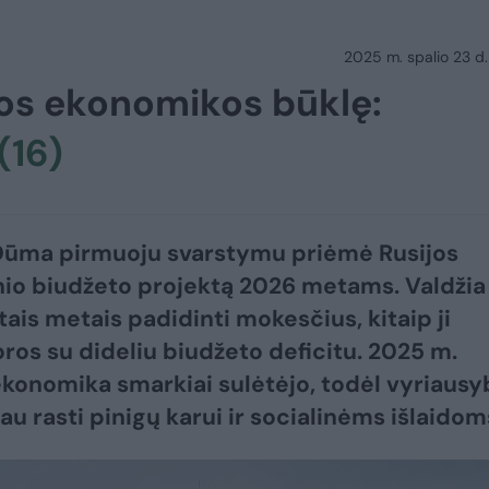
2025 m. spalio 23 d.
jos ekonomikos būklę:
(16)
Dūma pirmuoju svarstymu priėmė Rusijos
nio biudžeto projektą 2026 metams. Valdžia
tais metais padidinti mokesčius, kitaip ji
ros su dideliu biudžeto deficitu. 2025 m.
ekonomika smarkiai sulėtėjo, todėl vyriausy
au rasti pinigų karui ir socialinėms išlaidom