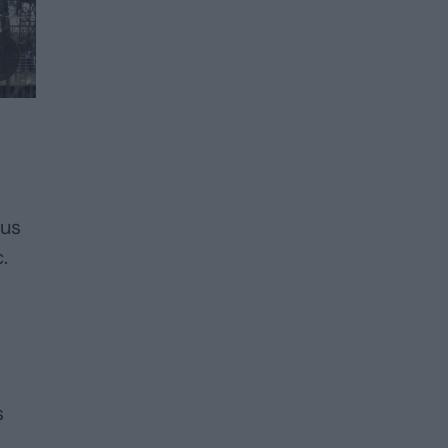
aus
.
s
s