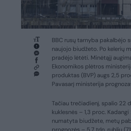
BBC rusų tarnyba pakalbėjo su
naujojo biudžeto. Po kelerių
pradėjo lėtėti. Minėtąjį augim
Ekonomikos plėtros ministerija
produktas (BVP) augs 2,5 proc
Pavasarį ministerija prognoz
Tačiau trečiadienį, spalio 22
kuklesnės – 1,3 proc. Kadang
numatyta biudžete, metų pabai
prognozės – 5,7 trln. rublių (7