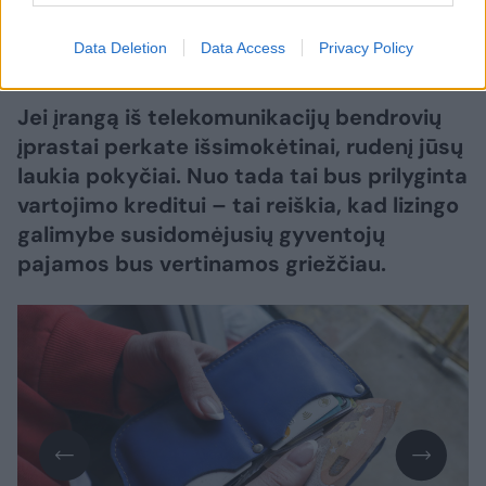
Data Deletion
Data Access
Privacy Policy
Lrytas Premium nariams
Jei įrangą iš telekomunikacijų bendrovių
įprastai perkate išsimokėtinai, rudenį jūsų
laukia pokyčiai. Nuo tada tai bus prilyginta
vartojimo kreditui – tai reiškia, kad lizingo
galimybe susidomėjusių gyventojų
pajamos bus vertinamos griežčiau.