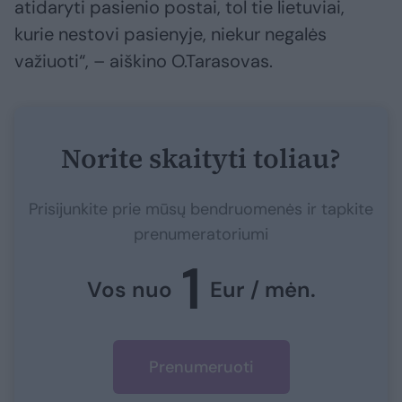
atidaryti pasienio postai, tol tie lietuviai,
kurie nestovi pasienyje, niekur negalės
važiuoti“, – aiškino O.Tarasovas.
Norite skaityti toliau?
Prisijunkite prie mūsų bendruomenės ir tapkite
prenumeratoriumi
1
Vos nuo
Eur / mėn.
Prenumeruoti