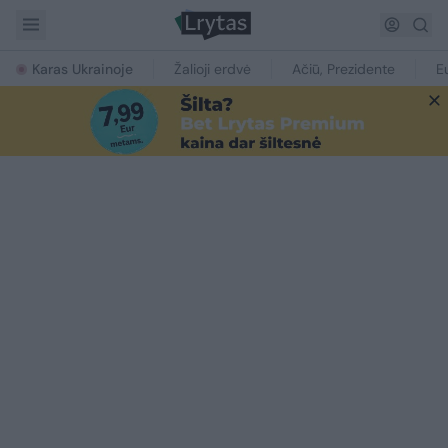
Karas Ukrainoje
Žalioji erdvė
Ačiū, Prezidente
E