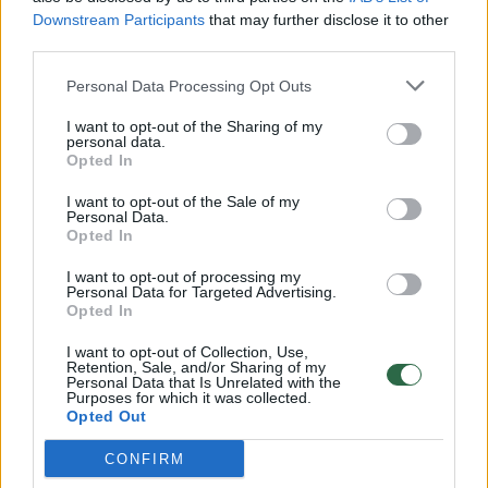
Downstream Participants
that may further disclose it to other
third parties.
Personal Data Processing Opt Outs
I want to opt-out of the Sharing of my
personal data.
Opted In
Verslas
Mano pinigai
I want to opt-out of the Sale of my
Personal Data.
Gyventojai netrukus gali susidurti
Opted In
su netikėta problema: šio įprasto
I want to opt-out of processing my
Personal Data for Targeted Advertising.
pirkinio taip lengvai nebeįsigysite
Opted In
(5)
I want to opt-out of Collection, Use,
Retention, Sale, and/or Sharing of my
Personal Data that Is Unrelated with the
2026 m. rugpjūčio 7 d. 06:02
Purposes for which it was collected.
Opted Out
CONFIRM
Lrytas.lt