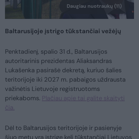
Daugiau nuotraukų (11)
Baltarusijoje įstrigo tūkstančiai vežėjų
Penktadienį, spalio 31 d., Baltarusijos
autoritarinis prezidentas Aliaksandras
Lukašenka pasirašė dekretą, kuriuo šalies
teritorijoje iki 2027 m. pabaigos uždrausta
važinėtis Lietuvoje registruotoms
priekaboms.
Plačiau apie tai galite skaityti
čia.
Dėl to Baltarusijos teritorijoje ir pasienyje
šiuo metu yra įstrigę keli tūkstančiai Lietuvos