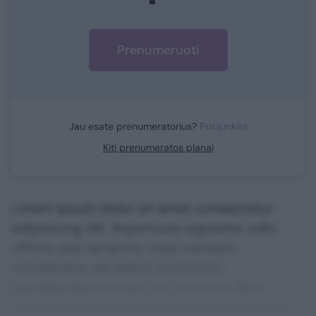
Prenumeruoti
Jau esate prenumeratorius?
Prisijunkite
Kiti prenumeratos planai
Lorem ipsum dolor sit amet consectetur
adipisicing elit. Asperiores sapiente, odio
officiis sed tempore vitae veritatis
repellendus, ad saepe architecto
repudiandae corrupti sit non error illum
consequuntur adipisci dignissimos maxime.