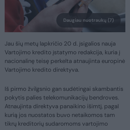
Daugiau nuotraukų (7)
Jau šių metų lapkričio 20 d. įsigalios nauja
Vartojimo kredito įstatymo redakcija, kuria į
nacionalinę teisę perkelta atnaujinta europinė
Vartojimo kredito direktyva.
Iš pirmo žvilgsnio gan sudėtingai skambantis
pokytis palies telekomunikacijų bendroves.
Atnaujinta direktyva panaikino išimtį, pagal
kurią jos nuostatos buvo netaikomos tam
tikrų kreditorių sudaromoms vartojimo