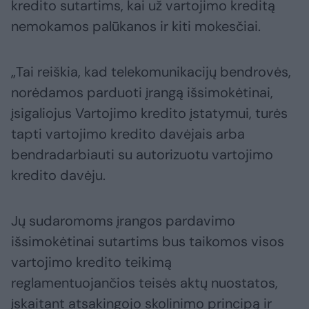
kredito sutartims, kai už vartojimo kreditą
nemokamos palūkanos ir kiti mokesčiai.
„Tai reiškia, kad telekomunikacijų bendrovės,
norėdamos parduoti įrangą išsimokėtinai,
įsigaliojus Vartojimo kredito įstatymui, turės
tapti vartojimo kredito davėjais arba
bendradarbiauti su autorizuotu vartojimo
kredito davėju.
Jų sudaromoms įrangos pardavimo
išsimokėtinai sutartims bus taikomos visos
vartojimo kredito teikimą
reglamentuojančios teisės aktų nuostatos,
įskaitant atsakingojo skolinimo principą ir