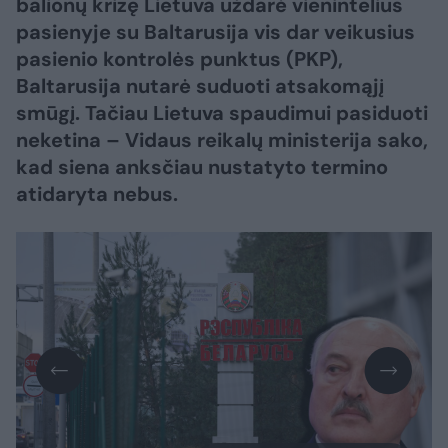
balionų krizę Lietuva uždarė vienintelius
pasienyje su Baltarusija vis dar veikusius
pasienio kontrolės punktus (PKP),
Baltarusija nutarė suduoti atsakomąjį
smūgį. Tačiau Lietuva spaudimui pasiduoti
neketina – Vidaus reikalų ministerija sako,
kad siena anksčiau nustatyto termino
atidaryta nebus.