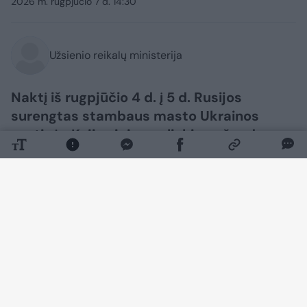
2026 m. rugpjūčio 7 d. 14:30
Užsienio reikalų ministerija
Naktį iš rugpjūčio 4 d. į 5 d. Rusijos
surengtas stambaus masto Ukrainos
sostinės Kyjivo ir jo apylinkių apšaudymas
nusinešė mažiausiai 17 civilių gyventojų
gyvybių, dar kelios dešimtys žmonių
sužeista.