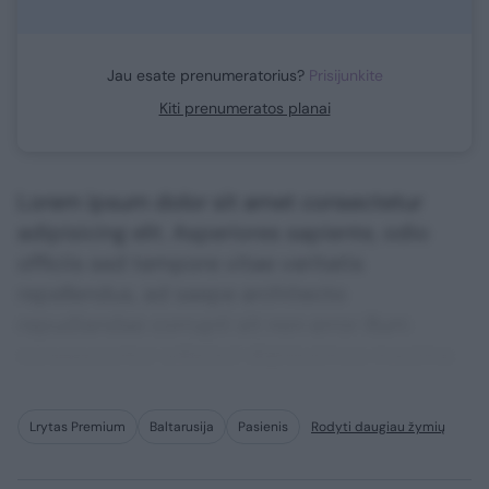
Jau esate prenumeratorius?
Prisijunkite
Kiti prenumeratos planai
Lorem ipsum dolor sit amet consectetur
adipisicing elit. Asperiores sapiente, odio
officiis sed tempore vitae veritatis
repellendus, ad saepe architecto
repudiandae corrupti sit non error illum
consequuntur adipisci dignissimos maxime.
Lrytas Premium
Baltarusija
Pasienis
Rodyti daugiau žymių