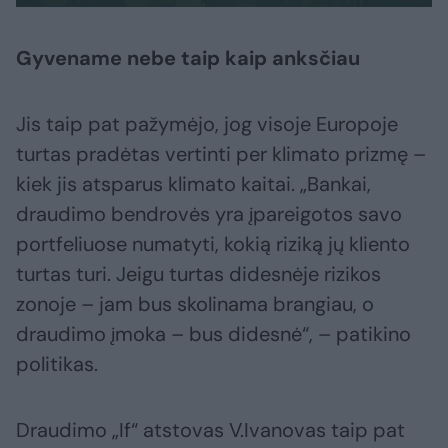
Gyvename nebe taip kaip anksčiau
Jis taip pat pažymėjo, jog visoje Europoje
turtas pradėtas vertinti per klimato prizmę –
kiek jis atsparus klimato kaitai. „Bankai,
draudimo bendrovės yra įpareigotos savo
portfeliuose numatyti, kokią riziką jų kliento
turtas turi. Jeigu turtas didesnėje rizikos
zonoje – jam bus skolinama brangiau, o
draudimo įmoka – bus didesnė“, – patikino
politikas.
Draudimo „If“ atstovas V.Ivanovas taip pat