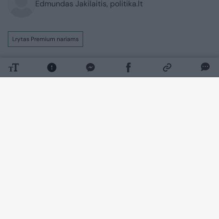
Edmundas Jakilaitis, politika.lt
Lrytas Premium nariams
Šiuo metu Klaipėdoje įgyvendinamų
viešųjų ir privačių projektų vertė viršija 1
mlrd. eurų, teigia miesto meras Arvydas
Vaitkus. Anot jo, mieste vienu metu
vykdoma daugiau kaip 200 projektų, o
investicijos apima naujus kvartalus,
infrastruktūrą ir viešąsias erdves.