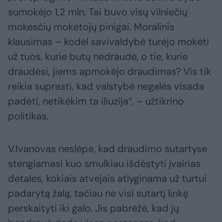
sumokėjo 1,2 mln. Tai buvo visų vilniečių
mokesčių mokėtojų pinigai. Moralinis
klausimas – kodėl savivaldybė turėjo mokėti
už tuos, kurie butų nedraudė, o tie, kurie
draudėsi, jiems apmokėjo draudimas? Vis tik
reikia suprasti, kad valstybė negalės visada
padėti, netikėkim ta iliuzija“, – užtikrino
politikas.
V.Ivanovas neslėpė, kad draudimo sutartyse
stengiamasi kuo smulkiau išdėstyti įvairias
detales, kokiais atvejais atlyginama už turtui
padarytą žalą, tačiau ne visi sutartį linkę
perskaityti iki galo. Jis pabrėžė, kad jų