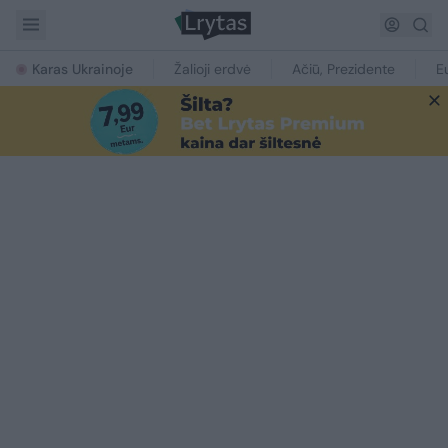
Karas Ukrainoje
Žalioji erdvė
Ačiū, Prezidente
E