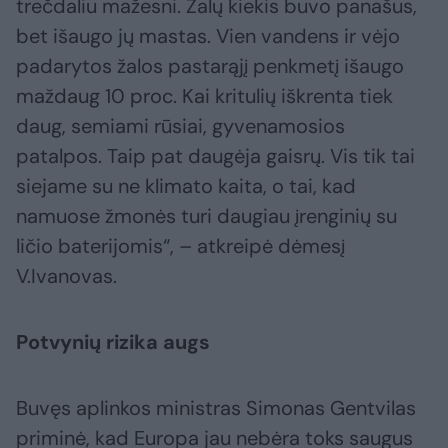
trečdaliu mažesni. Žalų kiekis buvo panašus,
bet išaugo jų mastas. Vien vandens ir vėjo
padarytos žalos pastarąjį penkmetį išaugo
maždaug 10 proc. Kai kritulių iškrenta tiek
daug, semiami rūsiai, gyvenamosios
patalpos. Taip pat daugėja gaisrų. Vis tik tai
siejame su ne klimato kaita, o tai, kad
namuose žmonės turi daugiau įrenginių su
ličio baterijomis“, – atkreipė dėmesį
V.Ivanovas.
Potvynių rizika augs
Buvęs aplinkos ministras Simonas Gentvilas
priminė, kad Europa jau nebėra toks saugus