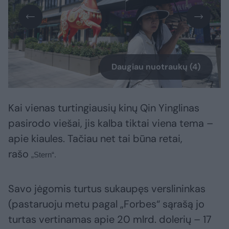
Daugiau nuotraukų (4)
Kai vienas turtingiausių kinų Qin Yinglinas
pasirodo viešai, jis kalba tiktai viena tema –
apie kiaules. Tačiau net tai būna retai,
rašo
„Stern“.
Savo jėgomis turtus sukaupęs verslininkas
(pastaruoju metu pagal „Forbes“ sąrašą jo
turtas vertinamas apie 20 mlrd. dolerių – 17