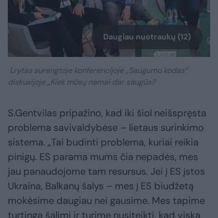
Daugiau nuotraukų (12)
Lrytas surengtoje konferencijoje „Saugumo kodas“
diskusijoje „Kiek mūsų namai dar saugūs?
S.Gentvilas pripažino, kad iki šiol neišspręsta
problema savivaldybėse – lietaus surinkimo
sistema. „Tai budinti problema, kuriai reikia
pinigų. ES parama mums čia nepadės, mes
jau panaudojome tam resursus. Jei į ES įstos
Ukraina, Balkanų šalys – mes į ES biudžetą
mokėsime daugiau nei gausime. Mes tapime
turtinga šalimi ir turime nusiteikti, kad viską