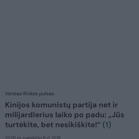
Verslas
Rinkos pulsas
Kinijos komunistų partija net ir
milijardierius laiko po padu: „Jūs
turtėkite, bet nesikiškite!“
(1)
2026 m. rugpjūčio 8 d. 13:19