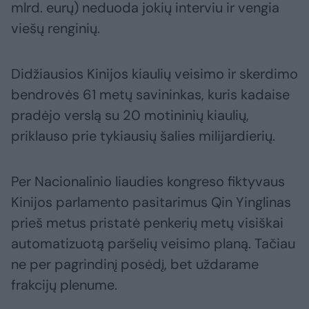
mlrd. eurų) neduoda jokių interviu ir vengia
viešų renginių.
Didžiausios Kinijos kiaulių veisimo ir skerdimo
bendrovės 61 metų savininkas, kuris kadaise
pradėjo verslą su 20 motininių kiaulių,
priklauso prie tykiausių šalies milijardierių.
Per Nacionalinio liaudies kongreso fiktyvaus
Kinijos parlamento pasitarimus Qin Yinglinas
prieš metus pristatė penkerių metų visiškai
automatizuotą paršelių veisimo planą. Tačiau
ne per pagrindinį posėdį, bet uždarame
frakcijų plenume.