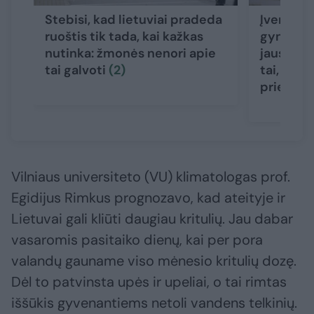
Stebisi, kad lietuviai pradeda
Įvertino,
ruoštis tik tada, kai kažkas
gynybos
nutinka: žmonės nenori apie
jausmas,
tai galvoti
(2)
tai, kas 
prieš 30
Vilniaus universiteto (VU) klimatologas prof.
Egidijus Rimkus prognozavo, kad ateityje ir
Lietuvai gali kliūti daugiau kritulių. Jau dabar
vasaromis pasitaiko dienų, kai per pora
valandų gauname viso mėnesio kritulių dozę.
Dėl to patvinsta upės ir upeliai, o tai rimtas
iššūkis gyvenantiems netoli vandens telkinių.