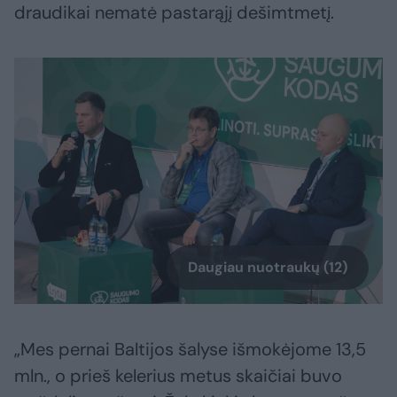
draudikai nematė pastarąjį dešimtmetį.
Daugiau nuotraukų (12)
„Mes pernai Baltijos šalyse išmokėjome 13,5
mln., o prieš kelerius metus skaičiai buvo