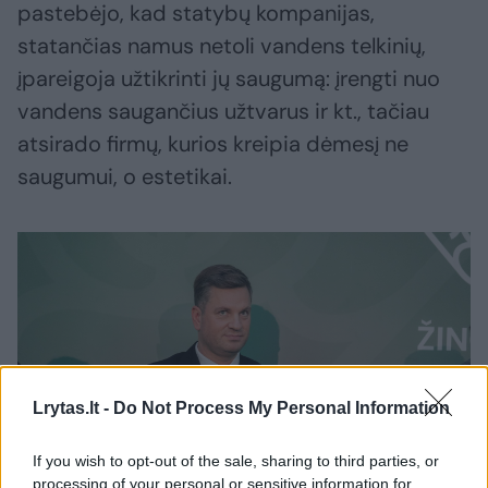
pastebėjo, kad statybų kompanijas,
statančias namus netoli vandens telkinių,
įpareigoja užtikrinti jų saugumą: įrengti nuo
vandens saugančius užtvarus ir kt., tačiau
atsirado firmų, kurios kreipia dėmesį ne
saugumui, o estetikai.
Lrytas.lt -
Do Not Process My Personal Information
If you wish to opt-out of the sale, sharing to third parties, or
processing of your personal or sensitive information for