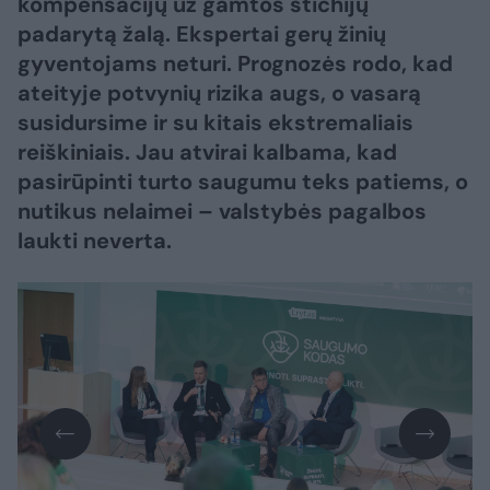
kompensacijų už gamtos stichijų
padarytą žalą. Ekspertai gerų žinių
gyventojams neturi. Prognozės rodo, kad
ateityje potvynių rizika augs, o vasarą
susidursime ir su kitais ekstremaliais
reiškiniais. Jau atvirai kalbama, kad
pasirūpinti turto saugumu teks patiems, o
nutikus nelaimei – valstybės pagalbos
laukti neverta.