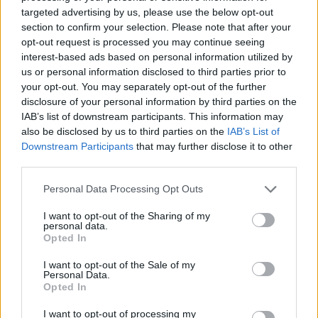
Daugiau nuotraukų (12)
targeted advertising by us, please use the below opt-out
section to confirm your selection. Please note that after your
opt-out request is processed you may continue seeing
Lrytas surengtoje konferencijoje „Saugumo kodas“
interest-based ads based on personal information utilized by
diskusijoje „Kiek mūsų namai dar saugūs?
us or personal information disclosed to third parties prior to
your opt-out. You may separately opt-out of the further
disclosure of your personal information by third parties on the
„Prisikūrė bevardžių įmonių, kurioms
IAB’s list of downstream participants. This information may
saugumas – ne prioritetas. Jiems svarbiau,
also be disclosed by us to third parties on the
IAB’s List of
Downstream Participants
that may further disclose it to other
kad projektas būtų gražus. Viskas, kas gražu
third parties.
– ne visada saugu. Mes nebegyvename taip
Personal Data Processing Opt Outs
kaip prieš 30 metų ir turime galvoti, kad ne
tik gražu gyventi prie vandens, bet ir kokias
I want to opt-out of the Sharing of my
personal data.
pasekmes jis mums gali atnešti“, – tvirtino
Opted In
V.Ivanovas.
I want to opt-out of the Sale of my
Personal Data.
Opted In
Savo turtą draudžia tik vos daugiau nei
I want to opt-out of processing my