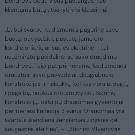
bendrovė deda visas pastangas, kad
klientams būtų atsakyti visi klausimai.
„Labai svarbu, kad žmonės pagerinę savo
būstą, pavyzdžiui, pastatę jame oro
kondicionierių ar saulės elektrinę – tai
neužmirštų pasidalinti su savo draudimo
bendrove. Taip pat primename, kad žmonės
draustųsi savo pavyzdžiui, daugiabučių,
konstrukcijas ir nelauktų, kol kas nors atbėgtų
į pagalbą, nutikus rimtam įvykiui. Išorinių
konstrukcijų, patalpų draudimas gyventojui
per mėnesį kainuoja 3 eurus. Draudimas yra
svarbus šiandieną žengiamas žingsnis dėl
saugesnės ateities“, – užtikrino V.Ivanovas.