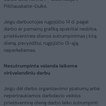
Piličiauskaitė-Dulkė.
Jeigu darbuotojas rugpjūčio 14 d. pagal
darbo ar pamainų grafiką apskritai nedirba,
prieššventinės dienos sutrumpinimas į kitą
dieną, pavyzdžiui, rugpjūčio 13-ąją,
neperkeliamas.
Nesutrumpinta valanda laikoma
viršvalandiniu darbu
Jeigu dėl darbo organizavimo ypatumų arba
nepertraukiamos darbdavio veiklos
prieššventinę dieną darbo laiko sutrumpinti