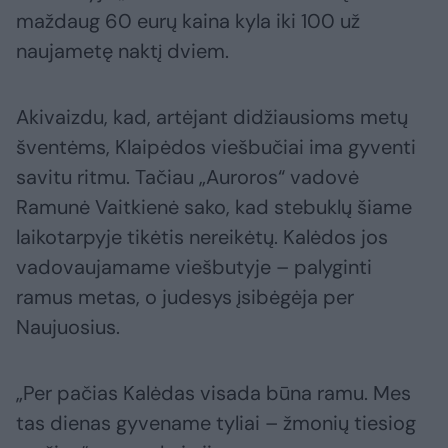
maždaug 60 eurų kaina kyla iki 100 už
naujametę naktį dviem.
Akivaizdu, kad, artėjant didžiausioms metų
šventėms, Klaipėdos viešbučiai ima gyventi
savitu ritmu. Tačiau „Auroros“ vadovė
Ramunė Vaitkienė sako, kad stebuklų šiame
laikotarpyje tikėtis nereikėtų. Kalėdos jos
vadovaujamame viešbutyje – palyginti
ramus metas, o judesys įsibėgėja per
Naujuosius.
„Per pačias Kalėdas visada būna ramu. Mes
tas dienas gyvename tyliai – žmonių tiesiog