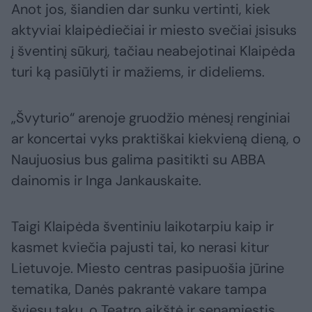
Anot jos, šiandien dar sunku vertinti, kiek
aktyviai klaipėdiečiai ir miesto svečiai įsisuks
į šventinį sūkurį, tačiau neabejotinai Klaipėda
turi ką pasiūlyti ir mažiems, ir dideliems.
„Švyturio“ arenoje gruodžio mėnesį renginiai
ar koncertai vyks praktiškai kiekvieną dieną, o
Naujuosius bus galima pasitikti su ABBA
dainomis ir Inga Jankauskaite.
Taigi Klaipėda šventiniu laikotarpiu kaip ir
kasmet kviečia pajusti tai, ko nerasi kitur
Lietuvoje. Miesto centras pasipuošia jūrine
tematika, Danės pakrantė vakare tampa
šviesų taku, o Teatro aikštė ir senamiestis