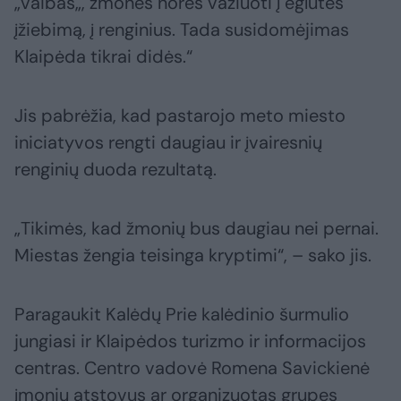
„vaibas„, žmonės norės važiuoti į eglutės
įžiebimą, į renginius. Tada susidomėjimas
Klaipėda tikrai didės.“
Jis pabrėžia, kad pastarojo meto miesto
iniciatyvos rengti daugiau ir įvairesnių
renginių duoda rezultatą.
„Tikimės, kad žmonių bus daugiau nei pernai.
Miestas žengia teisinga kryptimi“, – sako jis.
Paragaukit Kalėdų Prie kalėdinio šurmulio
jungiasi ir Klaipėdos turizmo ir informacijos
centras. Centro vadovė Romena Savickienė
įmonių atstovus ar organizuotas grupes