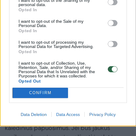
I want to opt-out of the Sharing of my
Rezervacijos į renginius taip pat juda, tačiau
personal data.
Opted In
jos nepasižymi ypatingu proveržiu. Kainos
žmogui svyruoja apie 150–200 eurų“, –
I want to opt-out of the Sale of my
Personal Data.
vardina J. Tubinas.
Opted In
I want to opt-out of processing my
Personal Data for Targeted Advertising.
Anot jo, nors visuotinio šurmulio nematyti,
Opted In
viešbučių sektorius nuosaikiai tikisi geresnių
I want to opt-out of Collection, Use,
Retention, Sale, and/or Sharing of my
rezultatų nei praėjusiais metais.
Personal Data that Is Unrelated with the
Purposes for which it was collected.
Opted Out
Pasak J. Tubino, tam įtakos gali turėti ir
CONFIRM
šventiškai tvarkomas miestas.
Data Deletion
Data Access
Privacy Policy
„Labai laukiam, kaip miestas padarys
kalėdinius papuošimus. Jei bus jaukus