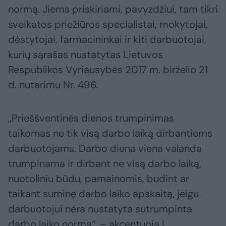
normą. Jiems priskiriami, pavyzdžiui, tam tikri
sveikatos priežiūros specialistai, mokytojai,
dėstytojai, farmacininkai ir kiti darbuotojai,
kurių sąrašas nustatytas Lietuvos
Respublikos Vyriausybės 2017 m. birželio 21
d. nutarimu Nr. 496.
„Prieššventinės dienos trumpinimas
taikomas ne tik visą darbo laiką dirbantiems
darbuotojams. Darbo diena viena valanda
trumpinama ir dirbant ne visą darbo laiką,
nuotoliniu būdu, pamainomis, budint ar
taikant suminę darbo laiko apskaitą, jeigu
darbuotojui nėra nustatyta sutrumpinta
darbo laiko norma“, – akcentuoja I.