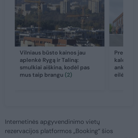
Vilniaus būsto kainos jau
Prekybini
aplenkė Rygą ir Taliną:
kalėdinis
smulkiai aiškina, kodėl pas
anksčiau
mus taip brangu
(2)
eilės gal
Internetinės apgyvendinimo vietų
rezervacijos platformos „Booking“ šios