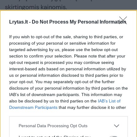
skirtingomis kainomis.
Lrytas.lt -
Do Not Process My Personal Information
„Visi nori parduoti, taiko skirtingas kainų
strategijas. Uostamiesčio rinkoje nėra
If you wish to opt-out of the sale, sharing to third parties, or
processing of your personal or sensitive information for
griežtos kainodaros logikos: viskas priklauso
targeted advertising by us, please use the below opt-out
nuo vietos, lankytojų srautų ir kiekvieno
section to confirm your selection. Please note that after your
opt-out request is processed you may continue seeing
viešbučio“, – sako J. Tubinas.
interest-based ads based on personal information utilized by
us or personal information disclosed to third parties prior to
your opt-out. You may separately opt-out of the further
Tačiau jis tikrai abejoja, kad artėjant
disclosure of your personal information by third parties on the
Naujiesiems kainos mažės, jos tik gali didėti,
IAB’s list of downstream participants. This information may
also be disclosed by us to third parties on the
IAB’s List of
nes laisvų vietų bus vis mažiau.
Downstream Participants
that may further disclose it to other
third parties.
„Klaipėdoje nemažai viešbučių ir kavinių
Personal Data Processing Opt Outs
ruošia kalėdines bei naujametes programas.