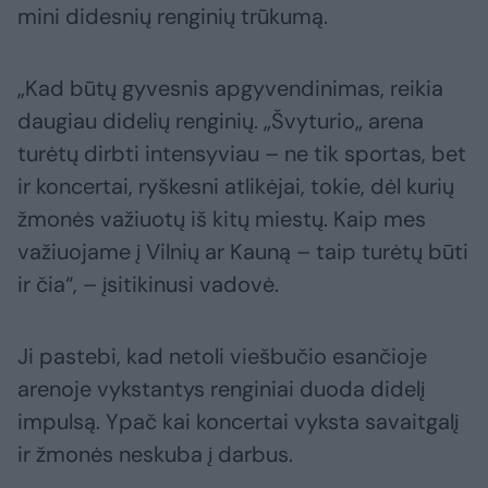
mini didesnių renginių trūkumą.
„Kad būtų gyvesnis apgyvendinimas, reikia
daugiau didelių renginių. „Švyturio„ arena
turėtų dirbti intensyviau – ne tik sportas, bet
ir koncertai, ryškesni atlikėjai, tokie, dėl kurių
žmonės važiuotų iš kitų miestų. Kaip mes
važiuojame į Vilnių ar Kauną – taip turėtų būti
ir čia“, – įsitikinusi vadovė.
Ji pastebi, kad netoli viešbučio esančioje
arenoje vykstantys renginiai duoda didelį
impulsą. Ypač kai koncertai vyksta savaitgalį
ir žmonės neskuba į darbus.