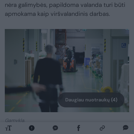
nėra galimybės, papildoma valanda turi būti
apmokama kaip viršvalandinis darbas.
Daugiau nuotraukų (4)
Gamykla.
V.Skaraičio nuotr.