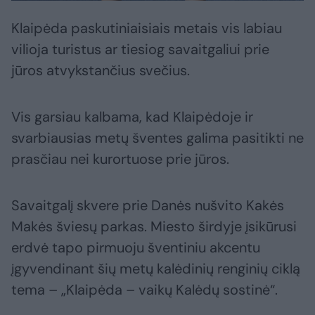
Klaipėda paskutiniaisiais metais vis labiau
vilioja turistus ar tiesiog savaitgaliui prie
jūros atvykstančius svečius.
Vis garsiau kalbama, kad Klaipėdoje ir
svarbiausias metų šventes galima pasitikti ne
prasčiau nei kurortuose prie jūros.
Savaitgalį skvere prie Danės nušvito Kakės
Makės šviesų parkas. Miesto širdyje įsikūrusi
erdvė tapo pirmuoju šventiniu akcentu
įgyvendinant šių metų kalėdinių renginių ciklą
tema – „Klaipėda – vaikų Kalėdų sostinė“.