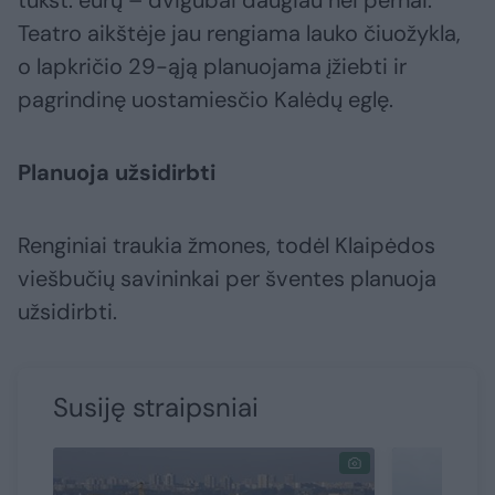
tūkst. eurų – dvigubai daugiau nei pernai.
Teatro aikštėje jau rengiama lauko čiuožykla,
o lapkričio 29-ąją planuojama įžiebti ir
pagrindinę uostamiesčio Kalėdų eglę.
Planuoja užsidirbti
Renginiai traukia žmones, todėl Klaipėdos
viešbučių savininkai per šventes planuoja
užsidirbti.
Susiję straipsniai