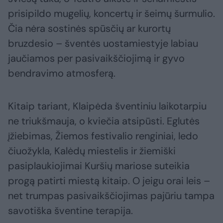
prisipildo mugelių, koncertų ir šeimų šurmulio.
Čia nėra sostinės spūsčių ar kurortų
bruzdesio – šventės uostamiestyje labiau
jaučiamos per pasivaikščiojimą ir gyvo
bendravimo atmosferą.
Kitaip tariant, Klaipėda šventiniu laikotarpiu
ne triukšmauja, o kviečia atsipūsti. Eglutės
įžiebimas, Žiemos festivalio renginiai, ledo
čiuožykla, Kalėdų miestelis ir žiemiški
pasiplaukiojimai Kuršių mariose suteikia
progą patirti miestą kitaip. O jeigu orai leis –
net trumpas pasivaikščiojimas pajūriu tampa
savotiška šventine terapija.