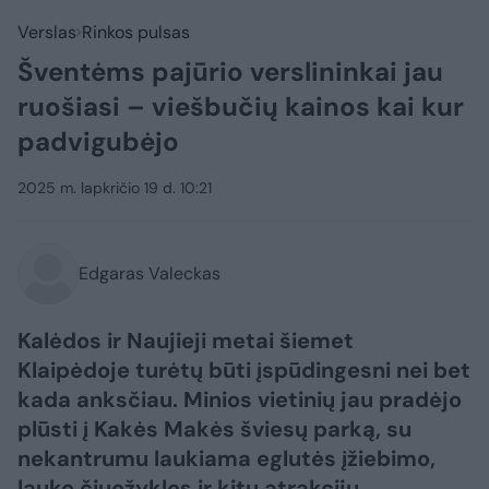
Verslas
Rinkos pulsas
Šventėms pajūrio verslininkai jau
ruošiasi – viešbučių kainos kai kur
padvigubėjo
2025 m. lapkričio 19 d. 10:21
Edgaras Valeckas
Kalėdos ir Naujieji metai šiemet
Klaipėdoje turėtų būti įspūdingesni nei bet
kada anksčiau. Minios vietinių jau pradėjo
plūsti į Kakės Makės šviesų parką, su
nekantrumu laukiama eglutės įžiebimo,
lauko čiuožyklos ir kitų atrakcijų.