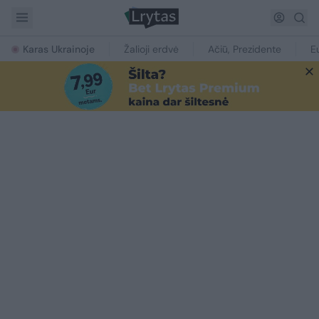
Karas Ukrainoje
Žalioji erdvė
Ačiū, Prezidente
E