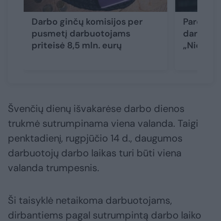
Darbo ginčų komisijos per
Parduotu
pusmetį darbuotojams
darbuotoj
priteisė 8,5 mln. eurų
„Niekas 
Švenčių dienų išvakarėse darbo dienos
trukmė sutrumpinama viena valanda. Taigi
penktadienį, rugpjūčio 14 d., daugumos
darbuotojų darbo laikas turi būti viena
valanda trumpesnis.
Ši taisyklė netaikoma darbuotojams,
dirbantiems pagal sutrumpintą darbo laiko