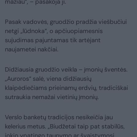
mažiau“, – pasakoja ji.
Pasak vadovės, gruodžio pradžia viešbučiui
netgi „lūdnoka“, o apčiuopiamesnis
sujudimas pajuntamas tik artėjant
naujametei nakčiai.
Didžiausia gruodžio veikla – įmonių šventės.
„Auroros“ salė, viena didžiausių
klaipėdiečiams prieinamų erdvių, tradiciškai
sutraukia nemažai vietinių įmonių.
Verslo banketų tradicijos nesikeičia jau
kelerius metus. „Biudžetai taip pat stabilūs,
jokio ypatingo taupymo ar švaistymosi