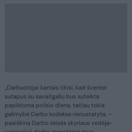
„Darbuotojai kartais tikisi, kad šventei
sutapus su savaitgaliu bus suteikta
papildoma poilsio diena, tačiau tokia
galimybė Darbo kodekse nenustatyta, –
paaiškina Darbo teisės skyriaus vedėja-
vyriausioji darbo inspektorė Ieva