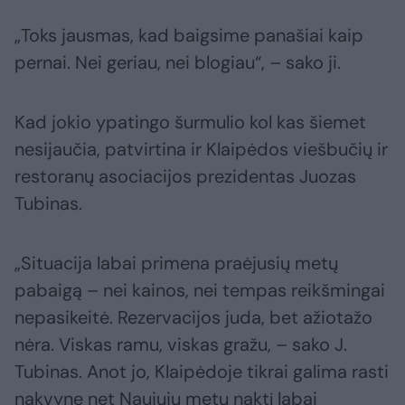
„Toks jausmas, kad baigsime panašiai kaip
pernai. Nei geriau, nei blogiau“, – sako ji.
Kad jokio ypatingo šurmulio kol kas šiemet
nesijaučia, patvirtina ir Klaipėdos viešbučių ir
restoranų asociacijos prezidentas Juozas
Tubinas.
„Situacija labai primena praėjusių metų
pabaigą – nei kainos, nei tempas reikšmingai
nepasikeitė. Rezervacijos juda, bet ažiotažo
nėra. Viskas ramu, viskas gražu, – sako J.
Tubinas. Anot jo, Klaipėdoje tikrai galima rasti
nakvynę net Naujųjų metų naktį labai