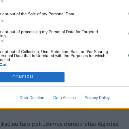
In
o opt-out of the Sale of my Personal Data.
In
to opt-out of processing my Personal Data for Targeted
ing.
do konceptualiai, kad pinigai, panašu, jog atiteks
In
e mėgsta protestuoti ar turi savo atskirą nuomonę
o opt-out of Collection, Use, Retention, Sale, and/or Sharing
ersonal Data that Is Unrelated with the Purposes for which it
lected.
Out
jos partnerius.
CONFIRM
estines pajamas ir tuo pačiu pliekia Vyriausybę už
Data Deletion
Data Access
Privacy Policy
 tiek kvepia finansine šizofrenija“, – sakė G.Skais
anksčiau taip pat užėmęs demokratas Algirdas