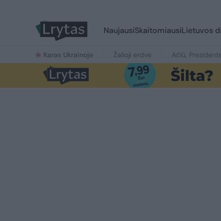
Naujausi
Skaitomiausi
Lietuvos d
Karas Ukrainoje
Žalioji erdvė
Ačiū, Prezident