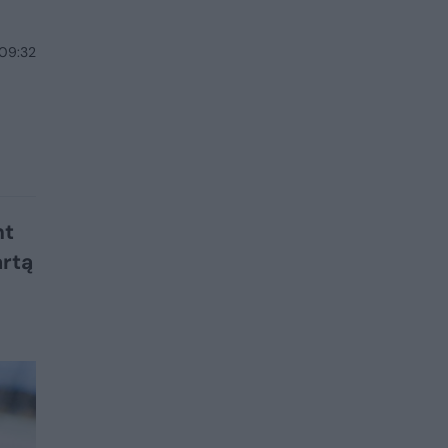
 09:32
nt
artą