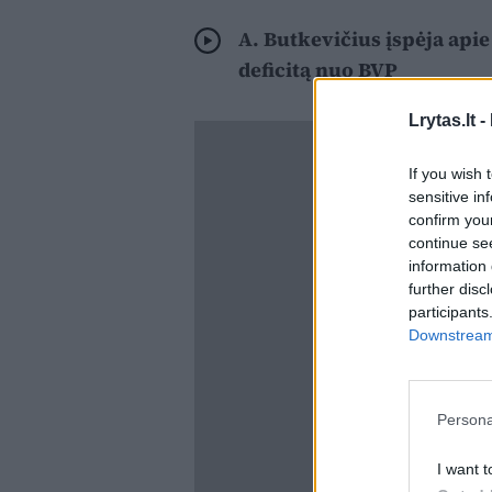
A. Butkevičius įspėja api
deficitą nuo BVP
Lrytas.lt -
If you wish 
sensitive in
confirm you
continue se
information 
further disc
participants
Downstream 
Persona
I want t