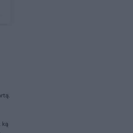
,
rtą.
, ką
–