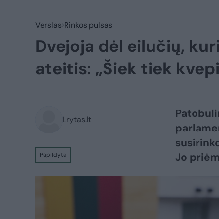
Verslas
Rinkos pulsas
Dvejoja dėl eilučių, k
ateitis: „Šiek tiek kvep
Patobuli
Lrytas.lt
parlamen
susirink
Jo priėm
Papildyta