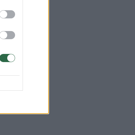
“, –
tė.