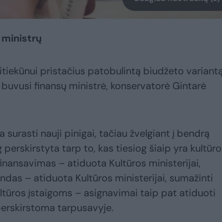
 ministrų
itiekūnui pristačius patobulintą biudžeto variantą
o buvusi finansų ministrė, konservatorė Gintarė
 surasti nauji pinigai, tačiau žvelgiant į bendrą
 perskirstyta tarp to, kas tiesiog šiaip yra kultūr
nansavimas – atiduota Kultūros ministerijai,
das – atiduota Kultūros ministerijai, sumažinti
tūros įstaigoms – asignavimai taip pat atiduoti
 perskirstoma tarpusavyje.