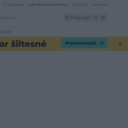
TV programa
Laikraščio prenumerata
Lrytas EN
Kontaktai
Premium
Prisijungti
lbimai