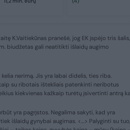
11,2 mln. eurų
(4)
tę K.Vaitiekūnas pranešė, jog EK įspėjo tris šalis
m. biudžetas gali neatitikti išlaidų augimo
elia nerimą. Jis yra labai didelis, ties riba.
ip su ribotais ištekliais patenkinti neribotus
ikius kiekvienas kažkaip turėtų įsivertinti antrą ka
rbūt yra pagrįstos. Negalima sakyti, kad yra
iek išlaidų gynybai augimas. <...> Palyginti su tuo
iai – taikos kaina, gyvybės kaina – mūsų (kaina 