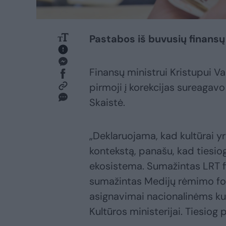
Pastabos iš buvusių finansų
Finansų ministrui Kristupui Va
pirmoji į korekcijas sureagav
Skaistė.
„Deklaruojama, kad kultūrai yra
kontekstą, panašu, kad tiesiog
ekosistema. Sumažintas LRT fi
sumažintas Medijų rėmimo fon
asignavimai nacionalinėms kul
Kultūros ministerijai. Tiesiog