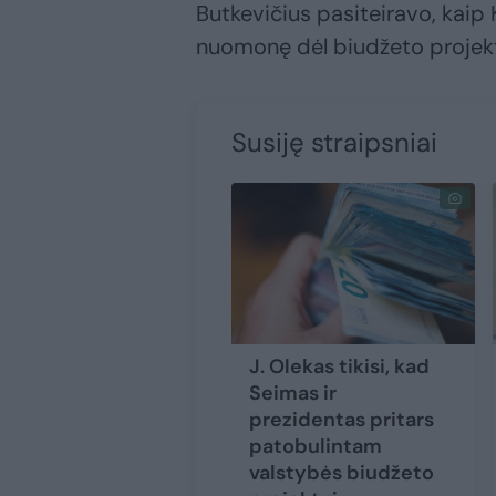
Butkevičius pasiteiravo, kaip
nuomonę dėl biudžeto projek
Susiję straipsniai
J. Olekas tikisi, kad
Seimas ir
prezidentas pritars
patobulintam
valstybės biudžeto