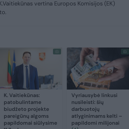
 K.Vaitiekūnas vertina Europos Komisijos (EK)
to.
K. Vaitiekūnas:
Vyriausybė linkusi
patobulintame
nusileisti: šių
biudžeto projekte
darbuotojų
pareigūnų algoms
atlyginimams kelti –
papildomai siūlysime
papildomi milijonai