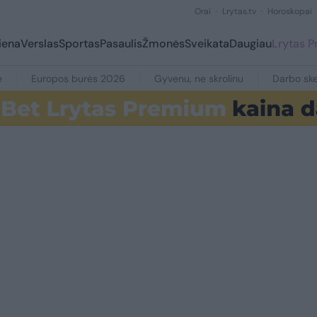
Orai
Lrytas.tv
Horoskopai
iena
Verslas
Sportas
Pasaulis
Žmonės
Sveikata
Daugiau
Lrytas 
e
Europos burės 2026
Gyvenu, ne skrolinu
Darbo ske