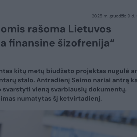
2025 m. gruodžio 9 d.
uriomis rašoma Lietuvos
ia finansine šizofrenija“
ntas kitų metų biudžeto projektas nugulė a
tarų stalo. Antradienį Seimo nariai antrą k
o svarstyti vieną svarbiausių dokumentų.
imas numatytas šį ketvirtadienį.