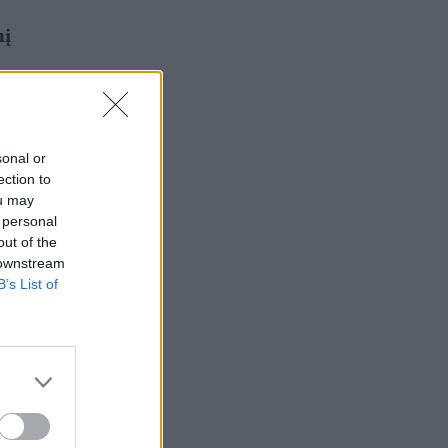
nį
sonal or
ection to
ou may
 personal
out of the
 downstream
B’s List of