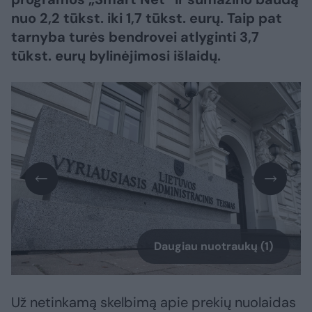
nuo 2,2 tūkst. iki 1,7 tūkst. eurų. Taip pat
tarnyba turės bendrovei atlyginti 3,7
tūkst. eurų bylinėjimosi išlaidų.
Daugiau nuotraukų (1)
Už netinkamą skelbimą apie prekių nuolaidas