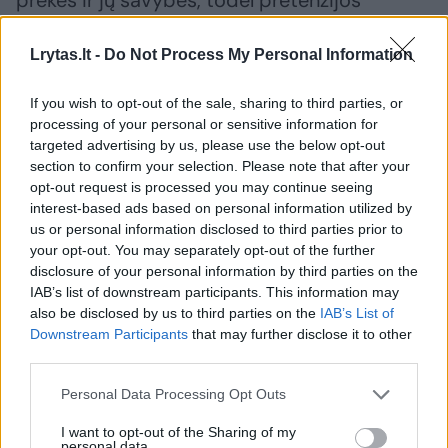
prekes ir jų savybes, todėl pretenzijos
papildomai versti ją į lietuvių kalbą buvo
Lrytas.lt -
Do Not Process My Personal Information
atmestos.
If you wish to opt-out of the sale, sharing to third parties, or
processing of your personal or sensitive information for
Susiję straipsniai
targeted advertising by us, please use the below opt-out
section to confirm your selection. Please note that after your
opt-out request is processed you may continue seeing
interest-based ads based on personal information utilized by
us or personal information disclosed to third parties prior to
your opt-out. You may separately opt-out of the further
disclosure of your personal information by third parties on the
IAB’s list of downstream participants. This information may
also be disclosed by us to third parties on the
IAB’s List of
Downstream Participants
that may further disclose it to other
third parties.
Didžiausių įmonių reitinge
VMI skan
Personal Data Processing Opt Outs
auga lietuviškų bendrovių
konfisku
I want to opt-out of the Sharing of my
skaičius: viena sulaukė
greito s
personal data.