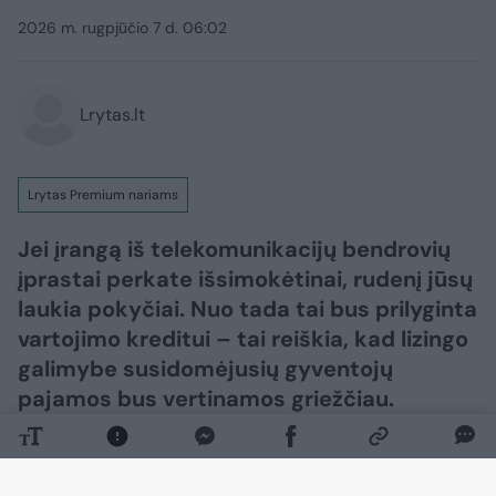
2026 m. rugpjūčio 7 d. 06:02
Lrytas.lt
Lrytas Premium nariams
Jei įrangą iš telekomunikacijų bendrovių
įprastai perkate išsimokėtinai, rudenį jūsų
laukia pokyčiai. Nuo tada tai bus prilyginta
vartojimo kreditui – tai reiškia, kad lizingo
galimybe susidomėjusių gyventojų
pajamos bus vertinamos griežčiau.