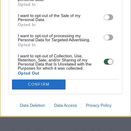
Opted In
atskiro dėmesio
faktus
(8
I want to opt-out of the Sale of my
Personal Data.
Opted In
I want to opt-out of processing my
Personal Data for Targeted Advertising.
Taip pat teismas patvirtino VVTAT
Opted In
argumentus, kad bendrovės taikoma
I want to opt-out of Collection, Use,
„dvigubos kainodaros“ komunikacija
Retention, Sale, and/or Sharing of my
Personal Data that Is Unrelated with the
Purposes for which it was collected.
elektroninėje prekyboje vertintina kaip
Opted Out
pranešimas apie kainos sumažinimą. Toks
CONFIRM
vertinimas pritaikytas praktikai, kai „Smart
Net“ nariams siūloma mažesnė kaina, lyginant
ją su visiems kitiems pirkėjams taikoma
Data Deletion
Data Access
Privacy Policy
įprasta kaina.