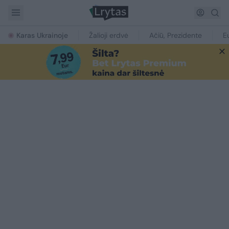
Karas Ukrainoje
Žalioji erdvė
Ačiū, Prezidente
E