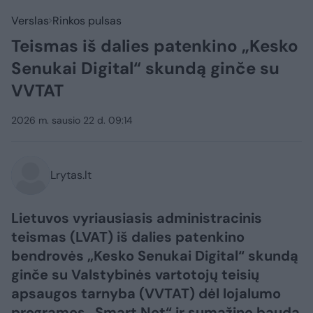
Verslas
Rinkos pulsas
Teismas iš dalies patenkino „Kesko
Senukai Digital“ skundą ginče su
VVTAT
2026 m. sausio 22 d. 09:14
Lrytas.lt
Lietuvos vyriausiasis administracinis
teismas (LVAT) iš dalies patenkino
bendrovės „Kesko Senukai Digital“ skundą
ginče su Valstybinės vartotojų teisių
apsaugos tarnyba (VVTAT) dėl lojalumo
programos „Smart Net“ ir sumažino baudą