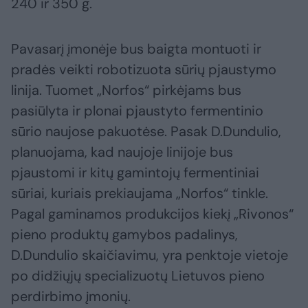
240 ir 350 g.
Pavasarį įmonėje bus baigta montuoti ir
pradės veikti robotizuota sūrių pjaustymo
linija. Tuomet „Norfos“ pirkėjams bus
pasiūlyta ir plonai pjaustyto fermentinio
sūrio naujose pakuotėse. Pasak D.Dundulio,
planuojama, kad naujoje linijoje bus
pjaustomi ir kitų gamintojų fermentiniai
sūriai, kuriais prekiaujama „Norfos“ tinkle.
Pagal gaminamos produkcijos kiekį „Rivonos“
pieno produktų gamybos padalinys,
D.Dundulio skaičiavimu, yra penktoje vietoje
po didžiųjų specializuotų Lietuvos pieno
perdirbimo įmonių.