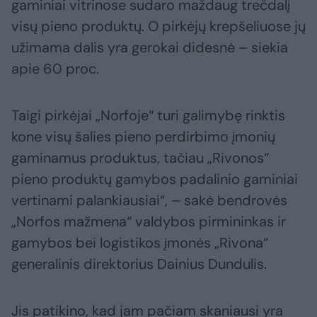
gaminiai vitrinose sudaro maždaug trečdalį
visų pieno produktų. O pirkėjų krepšeliuose jų
užimama dalis yra gerokai didesnė – siekia
apie 60 proc.
Taigi pirkėjai „Norfoje“ turi galimybę rinktis
kone visų šalies pieno perdirbimo įmonių
gaminamus produktus, tačiau „Rivonos“
pieno produktų gamybos padalinio gaminiai
vertinami palankiausiai“, – sakė bendrovės
„Norfos mažmena“ valdybos pirmininkas ir
gamybos bei logistikos įmonės „Rivona“
generalinis direktorius Dainius Dundulis.
Jis patikino, kad jam pačiam skaniausi yra