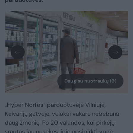
Daugiau nuotraukų (3)
„Hyper Norfos“ parduotuvėje Vilniuje,
Kalvarijų gatvėje, vėlokai vakare nebebūna
daug žmonių. Po 20 valandos, kai pirkėjų
srautas jau nusekęs, joje apsipirkti ypač