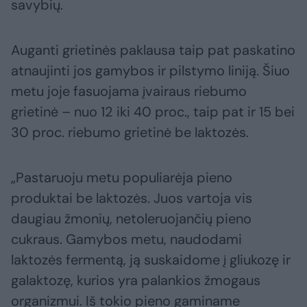
savybių.
Auganti grietinės paklausa taip pat paskatino
atnaujinti jos gamybos ir pilstymo liniją. Šiuo
metu joje fasuojama įvairaus riebumo
grietinė – nuo 12 iki 40 proc., taip pat ir 15 bei
30 proc. riebumo grietinė be laktozės.
„Pastaruoju metu populiarėja pieno
produktai be laktozės. Juos vartoja vis
daugiau žmonių, netoleruojančių pieno
cukraus. Gamybos metu, naudodami
laktozės fermentą, ją suskaidome į gliukozę ir
galaktozę, kurios yra palankios žmogaus
organizmui. Iš tokio pieno gaminame