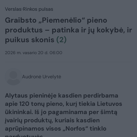
Verslas
Rinkos pulsas
Graibsto „Piemenėlio“ pieno
produktus – patinka ir jų kokybė, ir
puikus skonis
(2)
2026 m. vasario 20 d. 06:00
Audronė Urvelytė
Alytaus pieninėje kasdien perdirbama
apie 120 tonų pieno, kurį tiekia Lietuvos
ūkininkai. Iš jo pagaminama per šimtą
įvairių produktų, kuriais kasdien
aprūpinamos visos „Norfos“ tinklo
parduotuvės.