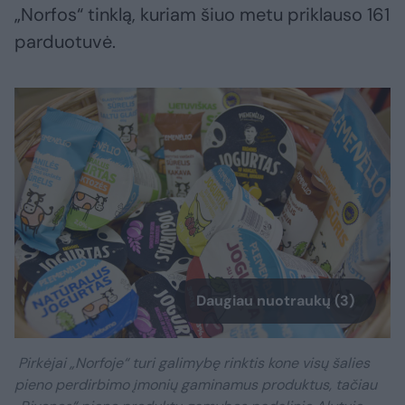
„Norfos“ tinklą, kuriam šiuo metu priklauso 161
parduotuvė.
Daugiau nuotraukų (3)
Pirkėjai „Norfoje“ turi galimybę rinktis kone visų šalies
pieno perdirbimo įmonių gaminamus produktus, tačiau