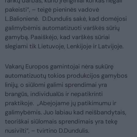
rankų darbas, kurio įrenginiai kol kas negali
pakeisti“, – teigė pieninės vadovė
L.Balionienė. D.Dundulis sakė, kad domėjosi
galimybėmis automatizuoti varškės sūrių
gamybą. Paaiškėjo, kad varškės sūriai
slegiami tik Lietuvoje, Lenkijoje ir Latvijoje.
Vakarų Europos gamintojai nėra sukūrę
automatizuotų tokios produkcijos gamybos
linijų, o siūlomi galimi sprendimai yra
brangūs, individualūs ir nepatikrinti
praktikoje. „Abejojame jų patikimumu ir
galimybėmis. Juo labiau kad neišbandytais,
teoriškai siūlomais sprendimais yra tekę
nusivilti“, – tvirtino D.Dundulis.