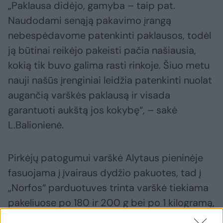
„Paklausa didėjo, gamyba – taip pat.
Naudodami senąją pakavimo įrangą
nebespėdavome patenkinti paklausos, todėl
ją būtinai reikėjo pakeisti pačia našiausia,
kokią tik buvo galima rasti rinkoje. Šiuo metu
nauji našūs įrenginiai leidžia patenkinti nuolat
augančią varškės paklausą ir visada
garantuoti aukštą jos kokybę“, – sakė
L.Balionienė.
Pirkėjų patogumui varškė Alytaus pieninėje
fasuojama į įvairaus dydžio pakuotes, tad į
„Norfos“ parduotuves trinta varškė tiekiama
pakeliuose po 180 ir 200 g bei po 1 kilogramą,
biri varškė – po 400 ir 500 g bei 1 kilogramą,