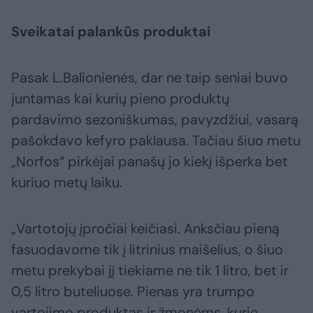
Sveikatai palankūs produktai
Pasak L.Balionienės, dar ne taip seniai buvo
juntamas kai kurių pieno produktų
pardavimo sezoniškumas, pavyzdžiui, vasarą
pašokdavo kefyro paklausa. Tačiau šiuo metu
„Norfos“ pirkėjai panašų jo kiekį išperka bet
kuriuo metų laiku.
„Vartotojų įpročiai keičiasi. Anksčiau pieną
fasuodavome tik į litrinius maišelius, o šiuo
metu prekybai jį tiekiame ne tik 1 litro, bet ir
0,5 litro buteliuose. Pienas yra trumpo
vartojimo produktas ir žmonėms, kurie