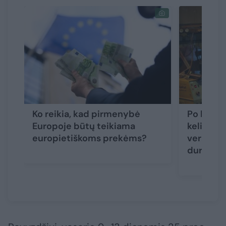
Ko reikia, kad pirmenybė
Po bevei
Europoje būtų teikiama
kelio pa
europietiškoms prekėms?
verslas 
duris Kl