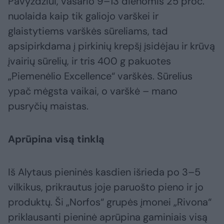
Pavyzdžiui, vasario 9–13 dienomis 25 proc.
nuolaida kaip tik galiojo varškei ir
glaistytiems varškės sūreliams, tad
apsipirkdama į pirkinių krepšį įsidėjau ir krūvą
įvairių sūrelių, ir tris 400 g pakuotes
„Piemenėlio Excellence“ varškės. Sūrelius
ypač mėgsta vaikai, o varškė – mano
pusryčių maistas.
Aprūpina visą tinklą
Iš Alytaus pieninės kasdien išrieda po 3–5
vilkikus, prikrautus joje paruošto pieno ir jo
produktų. Ši „Norfos“ grupės įmonei „Rivona“
priklausanti pieninė aprūpina gaminiais visą