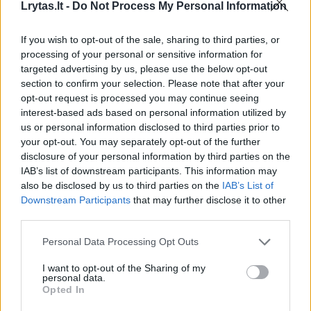
Lrytas.lt -
Do Not Process My Personal Information
o verslo klientams – maišuose po 5 ir 10
kilogramų. D.Dundulis tokį pardavimo šuolį
If you wish to opt-out of the sale, sharing to third parties, or
taip pat sieja su naująja gamybos įranga.
processing of your personal or sensitive information for
targeted advertising by us, please use the below opt-out
section to confirm your selection. Please note that after your
„Maždaug prieš penkerius metus Alytaus
opt-out request is processed you may continue seeing
interest-based ads based on personal information utilized by
pieninėje sumontavome modernią varškės
us or personal information disclosed to third parties prior to
gamybos liniją. Tai suteikė galimybę
your opt-out. You may separately opt-out of the further
disclosure of your personal information by third parties on the
pagaminti dar aukštesnės kokybės
IAB’s list of downstream participants. This information may
produkciją.
also be disclosed by us to third parties on the
IAB’s List of
Downstream Participants
that may further disclose it to other
third parties.
Personal Data Processing Opt Outs
I want to opt-out of the Sharing of my
personal data.
Opted In