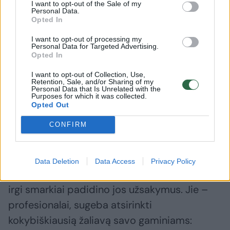
I want to opt-out of the Sale of my
Personal Data.
Opted In
I want to opt-out of processing my
Personal Data for Targeted Advertising.
Daugiau nuotraukų (3)
Opted In
I want to opt-out of Collection, Use,
Retention, Sale, and/or Sharing of my
„Rivonos“ padalinyje - Alytaus pieninėje nuo pat
Personal Data that Is Unrelated with the
Purposes for which it was collected.
ankstyvo pavasario iki vėlyvo rudens, kol yra paklausa,
Opted Out
gaminama ir apie trisdešimt rūšių ledų.
V. Ščiavinsko nuotr.
CONFIRM
Varškės paklausa pradėjo didėti ne tik
Data Deletion
Data Access
Privacy Policy
„Norfos“ parduotuvėse – didmeniniai pirkėjai
irgi smarkiai padidino jos užsakymus. Jie –
profesionalai, sugeba atsirinkti
kokybiškiausią žaliavą savo gaminiams: