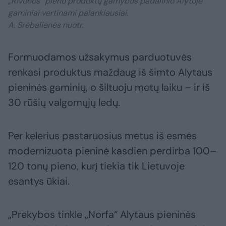
„Rivonos“ pieno produktų gamybos padalinio Alytuje
gaminiai vertinami palankiausiai.
A. Srėbalienės nuotr.
Formuodamos užsakymus parduotuvės
renkasi produktus maždaug iš šimto Alytaus
pieninės gaminių, o šiltuoju metų laiku – ir iš
30 rūšių valgomųjų ledų.
Per kelerius pastaruosius metus iš esmės
modernizuota pieninė kasdien perdirba 100–
120 tonų pieno, kurį tiekia tik Lietuvoje
esantys ūkiai.
„Prekybos tinkle „Norfa“ Alytaus pieninės