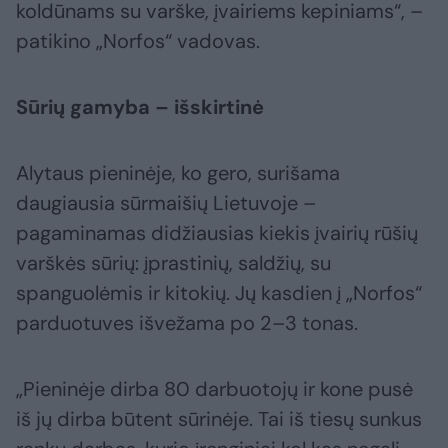
koldūnams su varške, įvairiems kepiniams“, –
patikino „Norfos“ vadovas.
Sūrių gamyba – išskirtinė
Alytaus pieninėje, ko gero, surišama
daugiausia sūrmaišių Lietuvoje –
pagaminamas didžiausias kiekis įvairių rūšių
varškės sūrių: įprastinių, saldžių, su
spanguolėmis ir kitokių. Jų kasdien į „Norfos“
parduotuves išvežama po 2–3 tonas.
„Pieninėje dirba 80 darbuotojų ir kone pusė
iš jų dirba būtent sūrinėje. Tai iš tiesų sunkus