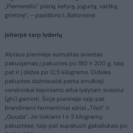
„Piemenėlio“ pieną, kefyrą, jogurtą, varškę,
grietinę“, – paaiškino L.Balionienė.
Įsiterpė tarp lyderių
Alytaus pieninėje sumuštas sviestas
pakuojamas į pakuotes po 180 ir 200 g, taip
pat ir į dėžes po 12,5 kilogramo. Dideles
pakuotes dažniausiai perka smulkieji
verslininkai kepiniams arba lydytam sviestui
(ghi) gaminti. Šioje pieninėje taip pat
brandinami fermentiniai sūriai „Tilsit“ ir
„Gouda“. Jie tiekiami 1 ir 3 kilogramų
pakuotėse, taip pat supakuoti gabaliukais po