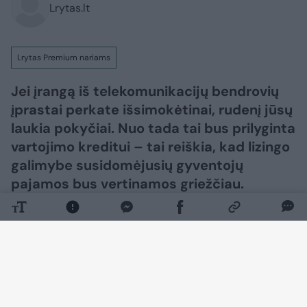
Lrytas.lt
Lrytas Premium nariams
Jei įrangą iš telekomunikacijų bendrovių
įprastai perkate išsimokėtinai, rudenį jūsų
laukia pokyčiai. Nuo tada tai bus prilyginta
vartojimo kreditui – tai reiškia, kad lizingo
galimybe susidomėjusių gyventojų
pajamos bus vertinamos griežčiau.