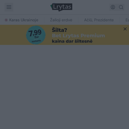
Karas Ukrainoje
Žalioji erdvė
Ačiū, Prezidente
E