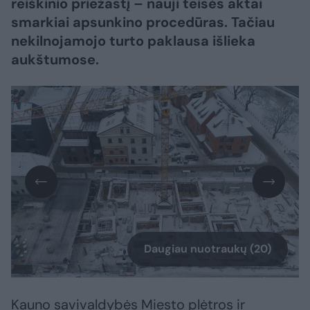
reiškinio priežastį – nauji teisės aktai
smarkiai apsunkino procedūras. Tačiau
nekilnojamojo turto paklausa išlieka
aukštumose.
Daugiau nuotraukų (20)
Kauno savivaldybės Miesto plėtros ir