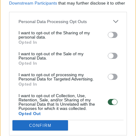
Downstream Participants
that may further disclose it to other
third parties.
Aiškiai regi judėjimo kryptį
Personal Data Processing Opt Outs
Pasak D.Grybausko, statinių, kuriems išduoti
I want to opt-out of the Sharing of my
personal data.
statybos leidimai, paskirtis labai įvairi:
Opted In
daugiabučių, komercinių, administracinių,
I want to opt-out of the Sale of my
Personal Data.
transporto, sporto, inžinerinių tinklų.
Opted In
I want to opt-out of processing my
Personal Data for Targeted Advertising.
Opted In
Norite skaityti toliau?
I want to opt-out of Collection, Use,
Retention, Sale, and/or Sharing of my
Personal Data that Is Unrelated with the
Purposes for which it was collected.
Prisijunkite prie mūsų bendruomenės ir tapkite
Opted Out
prenumeratoriumi
CONFIRM