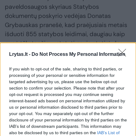
paveldosaugos skyriaus Statybos
dokumentų poskyrio vedėjas Donatas
Grybauskas pranešė, kad praėjusiais metais
išduoti 855 statybos leidimai, daugiau kaip
pusė tūkstančio – statyti naują statinį, dar
127 – rekonstruoti.
Lrytas.lt -
Do Not Process My Personal Information
If you wish to opt-out of the sale, sharing to third parties, or
Net 38 leidimai išduoti miesto savivaldybės
processing of your personal or sensitive information for
objektams.
targeted advertising by us, please use the below opt-out
section to confirm your selection. Please note that after your
opt-out request is processed you may continue seeing
2024 metais Kauno savivaldybėje išduota
interest-based ads based on personal information utilized by
us or personal information disclosed to third parties prior to
919 statybos leidimų, iš jų daugiau negu pusė
your opt-out. You may separately opt-out of the further
– naujai statybai, dar apie 150 –
disclosure of your personal information by third parties on the
IAB’s list of downstream participants. This information may
rekonstrukcijai.
also be disclosed by us to third parties on the
IAB’s List of