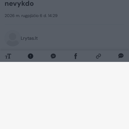
nevykdo
2026 m. rugpjūčio 6 d. 14:29
Lrytas.lt
Valstybinė vartotojų teisių apsaugos
tarnyba (VVTAT) perspėja apie
nepatikimas įmones.