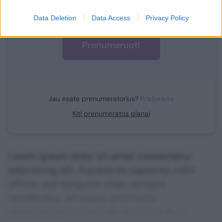
1
Vos nuo
Eur / mėn.
Data Deletion
Data Access
Privacy Policy
Prenumeruoti
Jau esate prenumeratorius?
Prisijunkite
Kiti prenumeratos planai
Lorem ipsum dolor sit amet consectetur
adipisicing elit. Asperiores sapiente, odio
officiis sed tempore vitae veritatis
repellendus, ad saepe architecto
repudiandae corrupti sit non error illum