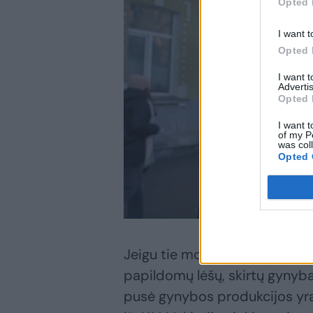
Opted 
I want t
Opted 
I want 
Advertis
Opted 
I want t
of my P
was col
Opted 
Jeigu tie mokesčiai grįžta į v
papildomų lėšų, skirtų gynybai
pusė gynybos produkcijos yra 