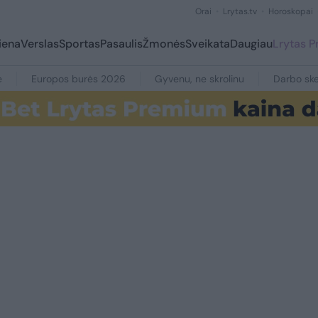
Orai
Lrytas.tv
Horoskopai
iena
Verslas
Sportas
Pasaulis
Žmonės
Sveikata
Daugiau
Lrytas 
e
Europos burės 2026
Gyvenu, ne skrolinu
Darbo ske