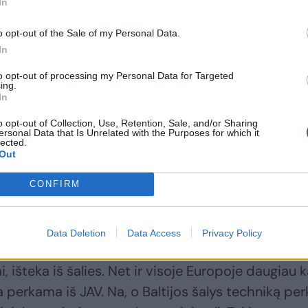
In
o opt-out of the Sale of my Personal Data.
In
to opt-out of processing my Personal Data for Targeted
ing.
In
o opt-out of Collection, Use, Retention, Sale, and/or Sharing
ersonal Data that Is Unrelated with the Purposes for which it
lected.
Out
CONFIRM
Data Deletion
Data Access
Privacy Policy
ietos ekonomiką – puiku. Tačiau didžioji dalis
, išteka iš šalies. Net ir visoje Europoje daugiau 
perkama iš JAV. Na, o Baltijos šalys techniką per