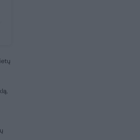
ietų
lą,
ių