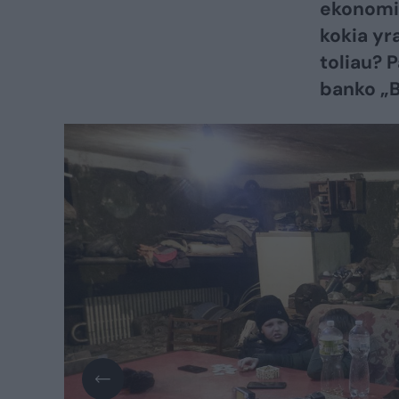
ekonomik
kokia yra
toliau? 
banko „B