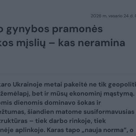
2026 m. vasario 24 d.
nuo gynybos pramonės
kos mįslių – kas neramina
karo Ukrainoje metai pakeitė ne tik geopoliti
žemėlapį, bet ir mūsų ekonominį mąstymą. 
mis dienomis dominavo šokas ir
ėžtumas, šiandien matome susiformavusias
truktūras – tiek darbo rinkoje, tiek
inėje aplinkoje. Karas tapo „nauja norma“, o