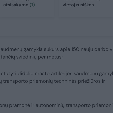
atsisakymo
(1)
vietoj rusiškos
s šaudmenų gamykla sukurs apie 150 naujų darbo v
stančių sviedinių per metus;
 statyti didelio masto artilerijos šaudmenų gamyk
 transporto priemonių techninės priežiūros ir
dronų pramonė ir autonominių transporto priemon