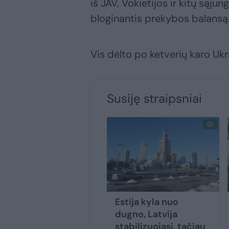
iš JAV, Vokietijos ir kitų sąju
bloginantis prekybos balansą
Vis dėlto po ketverių karo Uk
Susiję straipsniai
Estija kyla nuo
dugno, Latvija
stabilizuojasi, tačiau