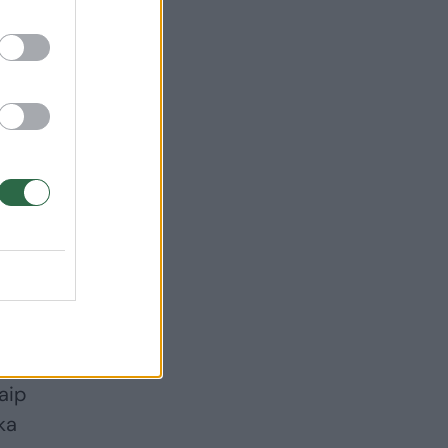
kaip
ka