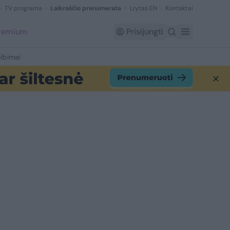
TV programa
Laikraščio prenumerata
Lrytas EN
Kontaktai
Premium
Prisijungti
lbimai