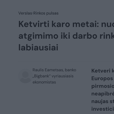
Verslas
Rinkos pulsas
Ketvirti karo metai: 
atgimimo iki darbo rin
labiausiai
Raulis Eametsas, banko
Ketveri 
„Bigbank“ vyriausiasis
Europos 
ekonomistas
pirmosio
neapibr
naujas s
investic