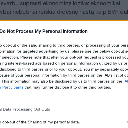
u svarbu suprasti ekonominę logiką: ekonomikai
ybai nebūtinai reiškia didesnę naštą kaip BVP dalį
ynybą per mokesčius tiesiogiai priklauso nuo rea
Do Not Process My Personal Information
onės, bent jau Baltijos šalyse, tebelinkę didinti
to opt-out of the sale, sharing to third parties, or processing of your per
ta riba? Tiesą sakant, aš nežinau, ir vargu ar kas 
formation for targeted advertising by us, please use the below opt-out s
os, o ne tik matematikos klausimas.
r selection. Please note that after your opt-out request is processed y
eing interest-based ads based on personal information utilized by us or
disclosed to third parties prior to your opt-out. You may separately opt-
manė, kad karas taip ilgai tęsis“: svarsto, kiek dar
losure of your personal information by third parties on the IAB’s list of
. This information may also be disclosed by us to third parties on the
IA
Participants
that may further disclose it to other third parties.
l Data Processing Opt Outs
o opt-out of the Sharing of my personal data.