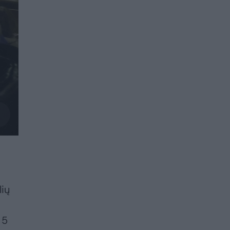
lių
 5