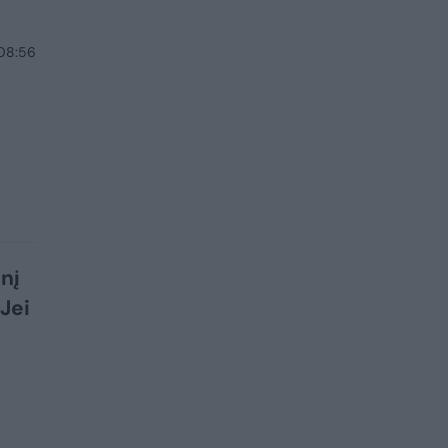
 08:56
nį
Jei