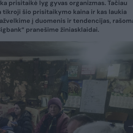
a prisitaikė lyg gyvas organizmas. Tačiau
 tikroji šio prisitaikymo kaina ir kas laukia
Pažvelkime į duomenis ir tendencijas, rašom
igbank“ pranešime žiniasklaidai.