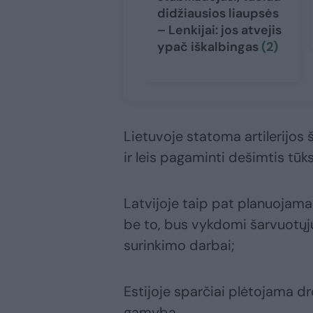
didžiausios liaupsės
– Lenkijai: jos atvejis
ypač iškalbingas
(2)
Lietuvoje statoma artilerijo
ir leis pagaminti dešimtis tūk
Latvijoje taip pat planuojama
be to, bus vykdomi šarvuotųjų
surinkimo darbai;
Estijoje sparčiai plėtojama 
gamyba.