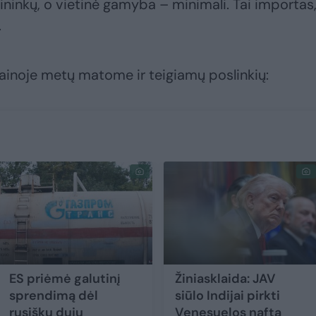
ngininkų, o vietinė gamyba – minimali. Tai importas
.
rainoje metų matome ir teigiamų poslinkių:
ES priėmė galutinį
Žiniasklaida: JAV
sprendimą dėl
siūlo Indijai pirkti
rusiškų dujų
Venesuelos naftą