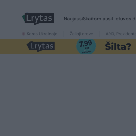
Naujausi
Skaitomiausi
Lietuvos d
Karas Ukrainoje
Žalioji erdvė
Ačiū, Prezident