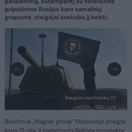
pavadinimą, sutampantį su teroristine
pripažintos Rusijos karo samdinių
grupuote, steigėjai suskubo jį keisti.
Daugiau nuotraukų (1)
Bendrovė „Wagner group“ Klaipėdoje įsteigta
kovo 13-ąją, ji įregistruota Baltijos prospekte