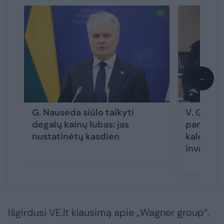
→
G. Nausėda siūlo taikyti
V. Germa
degalų kainų lubas: jas
panaikin
nustatinėtų kasdien
kalėjimo
invalidu
Išgirdusi VE.lt klausimą apie „Wagner group“,