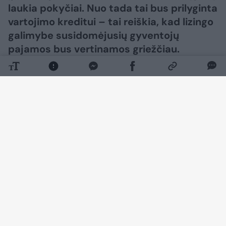
laukia pokyčiai. Nuo tada tai bus prilyginta
vartojimo kreditui – tai reiškia, kad lizingo
galimybe susidomėjusių gyventojų
pajamos bus vertinamos griežčiau.
Daugiau nuotraukų (7)