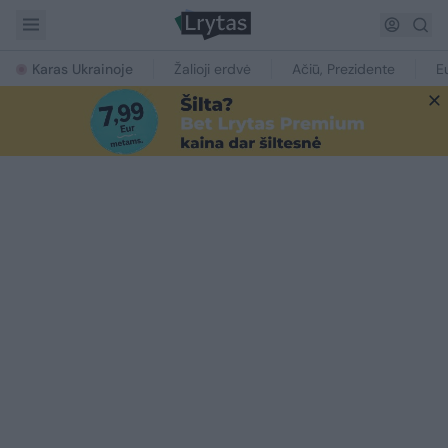
Karas Ukrainoje
Žalioji erdvė
Ačiū, Prezidente
E