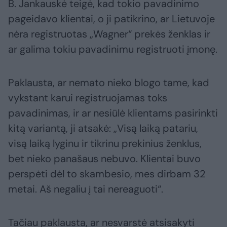
B. Jankauskė teigė, kad tokio pavadinimo
pageidavo klientai, o ji patikrino, ar Lietuvoje
nėra registruotas „Wagner“ prekės ženklas ir
ar galima tokiu pavadinimu registruoti įmonę.
Paklausta, ar nemato nieko blogo tame, kad
vykstant karui registruojamas toks
pavadinimas, ir ar nesiūlė klientams pasirinkti
kitą variantą, ji atsakė: „Visą laiką patariu,
visą laiką lyginu ir tikrinu prekinius ženklus,
bet nieko panašaus nebuvo. Klientai buvo
perspėti dėl to skambesio, mes dirbam 32
metai. Aš negaliu į tai nereaguoti“.
Tačiau paklausta, ar nesvarstė atsisakyti