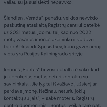
vėliau su ja susisiekti nepavyko.
Šiandien „Verada“, panašu, veiklos nevykdo –
paskutinę ataskaitą Registrų centrui pateikė
už 2021 metus. Įdomu tai, kad nuo 2022
metų vasaros įmonės akcininku ir vadovu
tapo Aleksandr Spesivtsev, kurio gyvenamoji
vieta yra Rusijos Kaliningrado srityje.
Įmonės „Bontas“ buvusi buhalterė sako, kad
jau penkerius metus neturi kontaktų su
savininkais. „Jie lyg tai išvažiavo į užsienį ar
pardavė įmonę. Nežinau, neturiu jokių
kontaktų su jais“, – sakė moteris. Registrų
centro duomenimis, „Bontas“ veiklą taip pat,