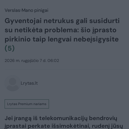
Verslas
Mano pinigai
Gyventojai netrukus gali susidurti
su netikėta problema: šio įprasto
pirkinio taip lengvai nebeįsigysite
(5)
2026 m. rugpjūčio 7 d. 06:02
Lrytas.lt
Lrytas Premium nariams
Jei įrangą iš telekomunikacijų bendrovių
įprastai perkate išsimokėtinai, rudenį jūsų