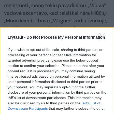
registruoti įmonę tokiu pavadinimu, „Vijuva“
vadovė akcentavo, kad teisiškai nėra kliūčių:
„Mano klientui buvo „Wagner“ žodis tvarkoje,
<...> Man nėra nepriimtini <....> be abejo, nes
teisiškia tokio pavadinimo registruose nėra“.
Lrytas.lt -
Do Not Process My Personal Information
If you wish to opt-out of the sale, sharing to third parties, or
Į klausimą, ar „Wagner“ pavadinimas jai yra
processing of your personal or sensitive information for
priimtinas ir ar nesvarstė atsisakyti vykdyti
targeted advertising by us, please use the below opt-out
section to confirm your selection. Please note that after your
kliento užsakymo, B. Jankauskė atsakė taip
opt-out request is processed you may continue seeing
pat. Vėliau ji dar labiau pasipiktino
interest-based ads based on personal information utilized by
us or personal information disclosed to third parties prior to
užduodamais klausimais ir demonstratyviai
your opt-out. You may separately opt-out of the further
užbaigė pokalbį: „Man tai jūs atrodote
disclosure of your personal information by third parties on the
kažkoks pavojingas. Baigiu pokalbį. Viso
IAB’s list of downstream participants. This information may
also be disclosed by us to third parties on the
IAB’s List of
gero“.
Downstream Participants
that may further disclose it to other
third parties.