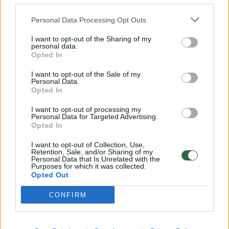
Ji taip pat paminėjo, kad jos klientai
Personal Data Processing Opt Outs
pirmiausia buvo Lietuvos piliečiai – iš
I want to opt-out of the Sharing of my
personal data.
pradžių mama, o vėliau sūnus.
Opted In
I want to opt-out of the Sale of my
Pasikeitė ir akcininkas, ir pavadinimas
Personal Data.
Opted In
I want to opt-out of processing my
Registrų centro duomenimis, kovo 27-ąją
Personal Data for Targeted Advertising.
Opted In
vieninteliu „Wagner group“ akcininku tapo
Edvardas Geta.
I want to opt-out of Collection, Use,
Retention, Sale, and/or Sharing of my
Personal Data that Is Unrelated with the
Purposes for which it was collected.
Opted Out
Socialiniame tinkle „LinkedIn“ jis save
pristato kaip „Verada“ įmonės vadybininką ir
CONFIRM
įmonės „Bontas“ direktorių, tačiau nurodytais
kontaktais su juo susisiekti nepavyko.