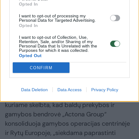
Opted In
Lithuania“ iki 2024 m. sausio 2 d. veikė kaip
I want to opt-out of processing my
UAB „Theca Furniture“) – minkštųjų baldų
Personal Data for Targeted Advertising.
gamybos įmonė, bendrovės „Actona Group“
Opted In
dalis.
I want to opt-out of Collection, Use,
Retention, Sale, and/or Sharing of my
Personal Data that Is Unrelated with the
Purposes for which it was collected.
Veikiantys gamybos padaliniai yra įsteigti
Opted Out
dviejose gamyklose Lietuvoje (Kaune ir
CONFIRM
Alytuje).
Data Deletion
Data Access
Privacy Policy
Kovo 18 d. įmonė išplatino pranešimą,
kuriame skelbta, kad baldų prekybos ir
gamybos bendrovė „Actona Group“
konsoliduoja gamybos operacijas centrinėje
ir Rytų Europoje, „siekdama paprastinti