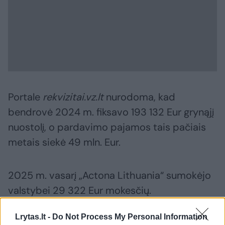
Portale
rekvizitai.vz.lt
nurodoma, kad
bendrovė 2024 m. fiksavo 193 132 Eur grynąjį
nuostolį, o pardavimo pajamos tais pačiais
metais siekė 49 mln. Eur.
2025 m. vasarį „Actona Lithuania“ sumokėjo
valstybei 29 322 Eur mokesčių.
Lrytas.lt -
Do Not Process My Personal Information