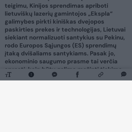
teigimu, Kinijos sprendimas apriboti
lietuviškų lazerių gamintojos „Ekspla“
galimybes pirkti kiniškas dvejopos
paskirties prekes ir technologijas, Lietuvai
siekiant normalizuoti santykius su Pekinu,
rodo Europos Sąjungos (ES) sprendimų
įtaką dvišaliams santykiams. Pasak jo,
ekonominio saugumo prasme tai verčia
spręsti, kaip būtų galima mažinti tiekimo
grandinių priklausomybę nuo Kinijos.