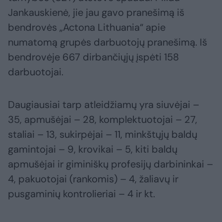
Jankauskienė, jie jau gavo pranešimą iš
bendrovės „Actona Lithuania“ apie
numatomą grupės darbuotojų pranešimą. Iš
bendrovėje 667 dirbančiųjų įspėti 158
darbuotojai.
Daugiausiai tarp atleidžiamų yra siuvėjai –
35, apmušėjai – 28, komplektuotojai – 27,
staliai – 13, sukirpėjai – 11, minkštųjų baldų
gamintojai – 9, krovikai – 5, kiti baldų
apmušėjai ir giminiškų profesijų darbininkai –
4, pakuotojai (rankomis) – 4, žaliavų ir
pusgaminių kontrolieriai – 4 ir kt.