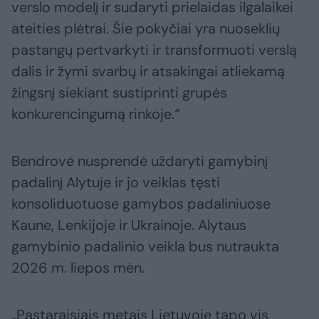
verslo modelį ir sudaryti prielaidas ilgalaikei
ateities plėtrai. Šie pokyčiai yra nuoseklių
pastangų pertvarkyti ir transformuoti verslą
dalis ir žymi svarbų ir atsakingai atliekamą
žingsnį siekiant sustiprinti grupės
konkurencingumą rinkoje.“
Bendrovė nusprendė uždaryti gamybinį
padalinį Alytuje ir jo veiklas tęsti
konsoliduotuose gamybos padaliniuose
Kaune, Lenkijoje ir Ukrainoje. Alytaus
gamybinio padalinio veikla bus nutraukta
2026 m. liepos mėn.
„Pastaraisiais metais Lietuvoje tapo vis