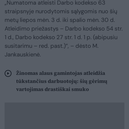
„Numatoma atleisti Darbo kodekso 63
straipsnyje nurodytomis sąlygomis nuo šių
metų liepos mėn. 3 d. iki spalio mėn. 30 d.
Atleidimo priežastys – Darbo kodekso 54 str.
1 d., Darbo kodekso 27 str. 1 d. 1 p. (abipusiu
susitarimu – red. past.)“, – dėsto M.
Jankauskienė.
Žinomas alaus gamintojas atleidžia
tūkstančius darbuotojų: šių gėrimų
vartojimas drastiškai smuko