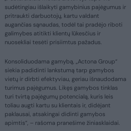
sudėtingiau išlaikyti gamybinius pajėgumus ir
pritraukti darbuotojų, kartu valdant
augančias sąnaudas, todėl tai pradėjo riboti
galimybes atitikti klientų lūkesčius ir
nuosekliai tesėti prisiimtus pažadus.
Konsoliduodama gamybą, „Actona Group“
siekia padidinti lankstumą tarp gamybos
vietų ir dirbti efektyviau, geriau išnaudodama
turimus pajėgumus. Likęs gamybos tinklas
turi tvirtą pajėgumų potencialą, kuris leis
toliau augti kartu su klientais ir, didėjant
paklausai, atsakingai didinti gamybos
apimtis“, – rašoma pranešime žiniasklaidai.