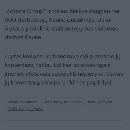
„Actona Group“ ir toliau išlaikys daugiau nei
500 darbuotojų Kauno padalinyje. Daliai
Alytaus padalinio darbuotojų bus siūlomas
darbas Kaune.
Lrytas
kreipėsi ir į bendrovę dėl platesnio jų
komentaro, tačiau kol kas su atsakingais
įmonės atstovais susisiekti nepavyko. Gavus
jų komentarą, straipsnį tikimės papildyti.
Užimtumo tarnyba
darbuotojų atleidimas
baldų gamyba
Rodyti daugiau žymių