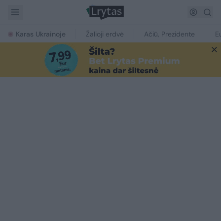
Karas Ukrainoje
Žalioji erdvė
Ačiū, Prezidente
E