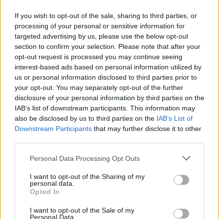
Susiję straipsniai
If you wish to opt-out of the sale, sharing to third parties, or
processing of your personal or sensitive information for
targeted advertising by us, please use the below opt-out
section to confirm your selection. Please note that after your
opt-out request is processed you may continue seeing
interest-based ads based on personal information utilized by
us or personal information disclosed to third parties prior to
your opt-out. You may separately opt-out of the further
disclosure of your personal information by third parties on the
IAB’s list of downstream participants. This information may
also be disclosed by us to third parties on the
IAB’s List of
Downstream Participants
that may further disclose it to other
Bankrutuoja ilgametė
Nuo gegu
third parties.
statybų įmonė: atleidžia
įsigyjant
visus darbuotojus
(1)
bus pigi
Personal Data Processing Opt Outs
I want to opt-out of the Sharing of my
personal data.
Opted In
I want to opt-out of the Sale of my
Bendrovė taip pat skelbia, kad „Actona
Personal Data.