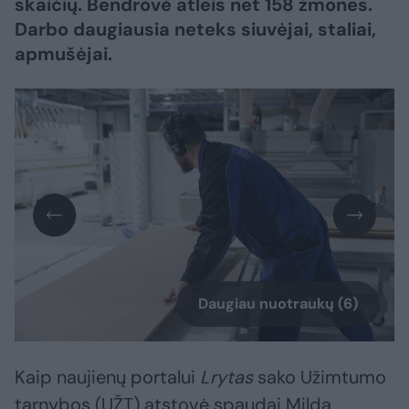
skaičių. Bendrovė atleis net 158 žmones.
Darbo daugiausia neteks siuvėjai, staliai,
apmušėjai.
Daugiau nuotraukų (6)
Kaip naujienų portalui
Lrytas
sako Užimtumo
tarnybos (UŽT) atstovė spaudai Milda