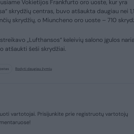
ausiame Vokietijos Frankfurto oro uoste, kur yra
nsa“ skrydžių centras, buvo atšaukta daugiau nei 1,
ančių skrydžių, o Miuncheno oro uoste – 710 skrydž
streikavo „Lufthansos“ keleivių salono įgulos naria
o atšaukti šeši skrydžiai.
uostas
Rodyti daugiau žymių
uoti vartotojai. Prisijunkite prie registruotų vartotojų
omentaruose!