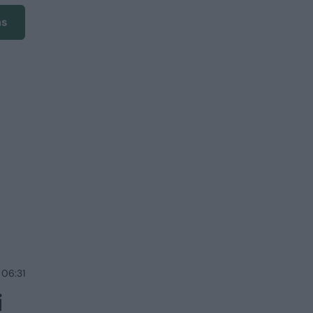
ms
 06:31
i