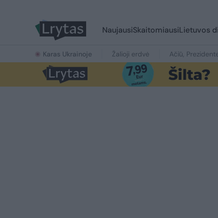
Naujausi
Skaitomiausi
Lietuvos d
Karas Ukrainoje
Žalioji erdvė
Ačiū, Prezident