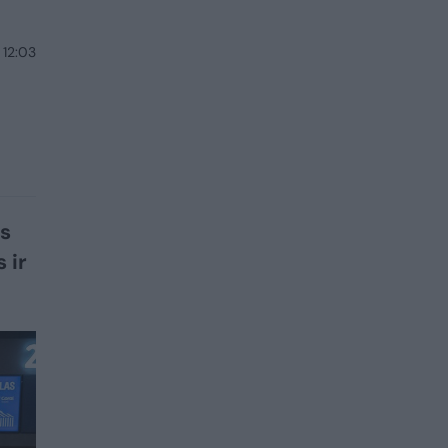
 12:03
s
 ir