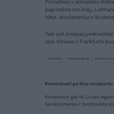
Pirmadienį ir antradienį didži
pagrindinis oro linijų „Luftha
tūkst. atvykstančių ir išvykst
Taip pat praėjusį penktadienį 
tarp Vilniaus ir Frankfurto buv
Lufthansa
atšaukia skrydį
Vilniaus oro 
Komentuoti po šiuo straipsniu
Komentuoti gali tik Lrytas registr
bendruomenės ir bendraukite k