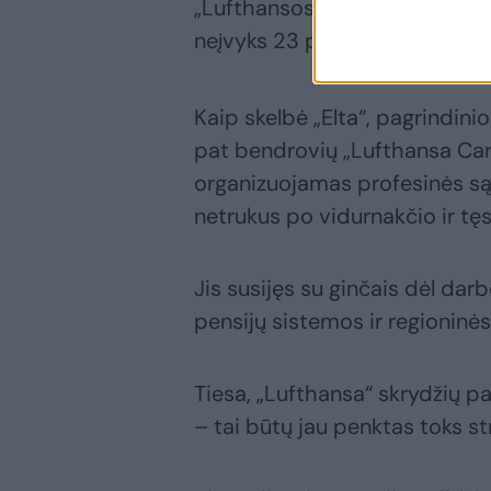
„Lufthansos“ pilotų streiko bu
neįvyks 23 planuoti reisai tarp
Kaip skelbė „Elta“, pagrindinio
pat bendrovių „Lufthansa Cargo
organizuojamas profesinės są
netrukus po vidurnakčio ir tę
Jis susijęs su ginčais dėl da
pensijų sistemos ir regioninė
Tiesa, „Lufthansa“ skrydžių pa
– tai būtų jau penktas toks st