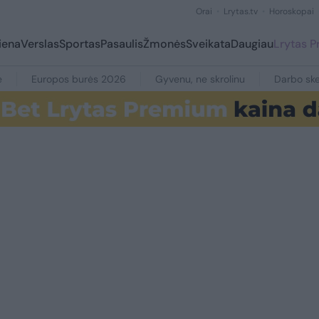
Orai
Lrytas.tv
Horoskopai
iena
Verslas
Sportas
Pasaulis
Žmonės
Sveikata
Daugiau
Lrytas 
e
Europos burės 2026
Gyvenu, ne skrolinu
Darbo ske