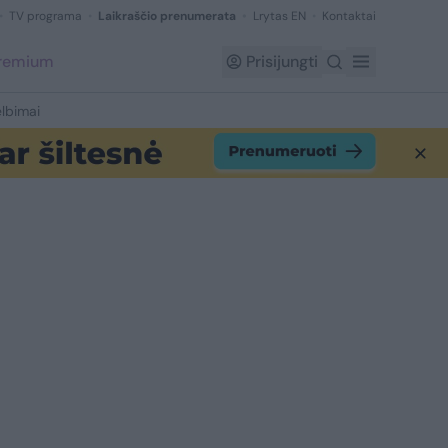
TV programa
Laikraščio prenumerata
Lrytas EN
Kontaktai
Premium
Prisijungti
lbimai