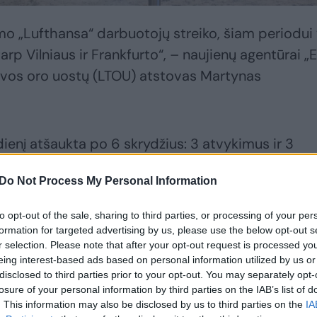
amo „Lufthansa“ darbuotojų streiko, šiam periodui
tarp Vilniaus ir Frankfurto“, – naujienų agentūrai „E
uvos oro uostų (LTOU) atstovas Martynas
adienį atšaukta po 6 skrydžius: 3 atvykimus ir 3
stų atstovas, taip pat atšauktas vienas išvykstant
Do Not Process My Personal Information
to opt-out of the sale, sharing to third parties, or processing of your per
yčių paveiktiems ar keliones planuojantiems
formation for targeted advertising by us, please use the below opt-out s
r selection. Please note that after your opt-out request is processed y
 oficialią „Lufthansos“ teikiamą informaciją.
eing interest-based ads based on personal information utilized by us or
disclosed to third parties prior to your opt-out. You may separately opt-
losure of your personal information by third parties on the IAB’s list of
. This information may also be disclosed by us to third parties on the
IA