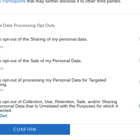
Participants
that may further disclose it to other third parties.
l Data Processing Opt Outs
o opt-out of the Sharing of my personal data.
In
o opt-out of the Sale of my Personal Data.
Vilniaus oro uoste vėl
Vokietijoje atšaukta
In
atšaukti skrydžiai –
šimtai skrydžių
per dvi dienas
to opt-out of processing my Personal Data for Targeted
nepakils net 10 reisų
ing.
In
(2)
o opt-out of Collection, Use, Retention, Sale, and/or Sharing
ersonal Data that Is Unrelated with the Purposes for which it
lected.
Out
CONFIRM
adienį ir antradienį (balandžio 13–14 d.) dėl