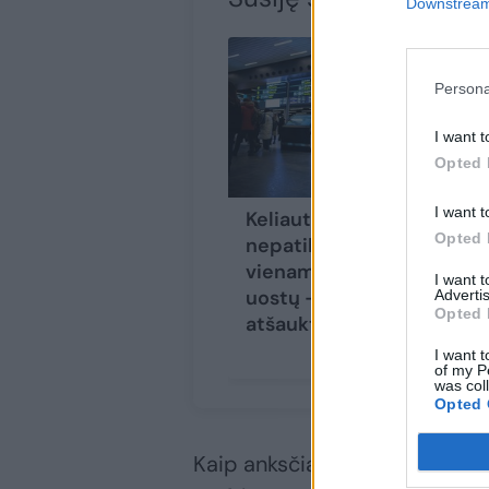
Downstream 
Persona
I want t
Opted 
I want t
Keliautojams
Opted 
nepatiks: jau ryt
viename Europos oro
I want 
uostų – šimtai
Advertis
Opted 
atšauktų skrydžių
I want t
of my P
was col
Opted 
Kaip anksčiau teigė LTOU, pirm