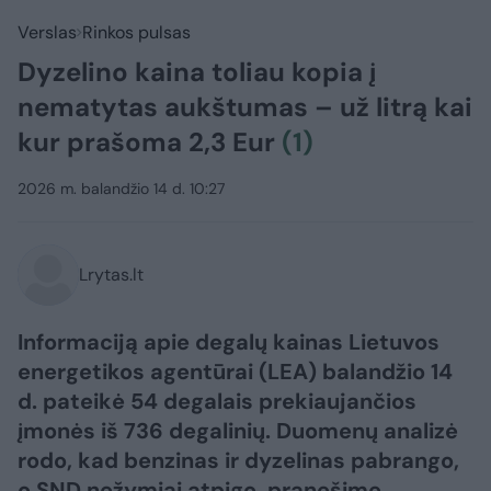
Verslas
Rinkos pulsas
Dyzelino kaina toliau kopia į
nematytas aukštumas – už litrą kai
kur prašoma 2,3 Eur
(1)
2026 m. balandžio 14 d. 10:27
Lrytas.lt
Informaciją apie degalų kainas Lietuvos
energetikos agentūrai (LEA) balandžio 14
d. pateikė 54 degalais prekiaujančios
įmonės iš 736 degalinių. Duomenų analizė
rodo, kad benzinas ir dyzelinas pabrango,
o SND nežymiai atpigo, pranešime