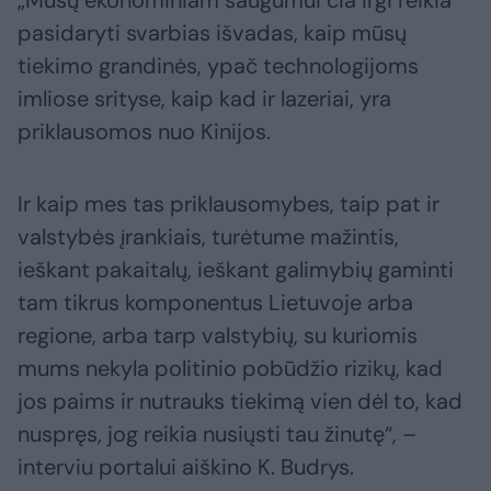
„Mūsų ekonominiam saugumui čia irgi reikia
pasidaryti svarbias išvadas, kaip mūsų
tiekimo grandinės, ypač technologijoms
imliose srityse, kaip kad ir lazeriai, yra
priklausomos nuo Kinijos.
Ir kaip mes tas priklausomybes, taip pat ir
valstybės įrankiais, turėtume mažintis,
ieškant pakaitalų, ieškant galimybių gaminti
tam tikrus komponentus Lietuvoje arba
regione, arba tarp valstybių, su kuriomis
mums nekyla politinio pobūdžio rizikų, kad
jos paims ir nutrauks tiekimą vien dėl to, kad
nuspręs, jog reikia nusiųsti tau žinutę“, –
interviu portalui aiškino K. Budrys.