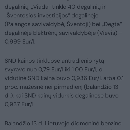
degalinių, „Viada“ tinklo 40 degalinių ir
„Šventosios investicijos“ degalinėje
(Palangos savivaldybė, Šventoji) bei „Degta“
degalinėje Elektrėnų savivaldybėje (Vievis) –
0,999 Eur/l.
SND kainos tinkluose antradienio rytą
svyravo nuo 0,79 Eur/l iki 1,00 Eur/l, o
vidutinė SND kaina buvo 0,936 Eur/l, arba 0,1
proc. mažesnė nei pirmadienį (balandžio 13
d..), kai SND kainų vidurkis degalinėse buvo
0,937 Eur/l.
Balandžio 13 d. Lietuvoje didmeninė benzino