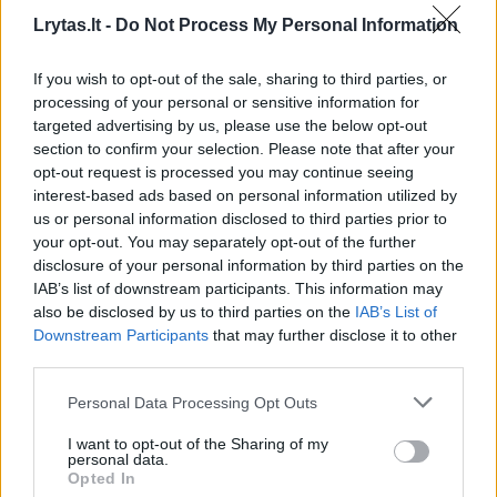
Lrytas.lt -
Do Not Process My Personal Information
If you wish to opt-out of the sale, sharing to third parties, or
processing of your personal or sensitive information for
targeted advertising by us, please use the below opt-out
section to confirm your selection. Please note that after your
opt-out request is processed you may continue seeing
Verslas
Rinkos pulsas
interest-based ads based on personal information utilized by
us or personal information disclosed to third parties prior to
Po Kinijos sprendimo apriboti
your opt-out. You may separately opt-out of the further
lietuvišką lazerių gamintoją – K.
disclosure of your personal information by third parties on the
IAB’s list of downstream participants. This information may
Budrio reakcija
(8)
also be disclosed by us to third parties on the
IAB’s List of
Downstream Participants
that may further disclose it to other
2026 m. rugpjūčio 5 d. 08:39
third parties.
Personal Data Processing Opt Outs
Lrytas.lt
I want to opt-out of the Sharing of my
personal data.
Opted In