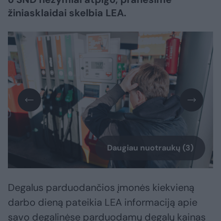
žiniasklaidai skelbia LEA.
Daugiau nuotraukų (3)
Degalus parduodančios įmonės kiekvieną
darbo dieną pateikia LEA informaciją apie
savo degalinėse parduodamų degalų kainas