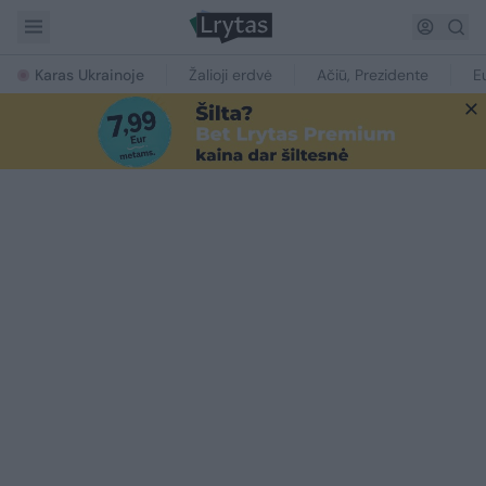
Karas Ukrainoje
Žalioji erdvė
Ačiū, Prezidente
E