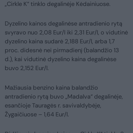
„Cirkle K“ tinklo degalinėje Kėdainiuose.
Dyzelino kainos degalinėse antradienio rytą
svyravo nuo 2,08 Eur/l iki 2,31 Eur/l, o vidutinė
dyzelino kaina sudarė 2,188 Eur/l, arba 1,7
proc. didesnė nei pirmadienį (balandžio 13
d.), kai vidutinė dyzelino kaina degalinėse
buvo 2,152 Eur/l.
Mažiausia benzino kaina balandžio
antradienio rytą buvo „Madalva“ degalinėje,
esančioje Tauragės r. savivaldybėje,
Žygaičiuose – 1,64 Eur/l.