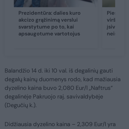
Prezidentūra: dalies kuro
Piešiama
akcizo grąžinimą verslui
viršija v
svarstytume po to, kai
įsivaizdu
apsaugotume vartotojus
neišven
Balandžio 14 d. iki 10 val. iš degalinių gauti
degalų kainų duomenys rodo, kad mažiausia
dyzelino kaina buvo 2,080 Eur/l „Naftrus“
degalinėje Pakruojo raj. savivaldybėje
(Degučių k.).
Didžiausia dyzelino kaina – 2,309 Eur/l yra