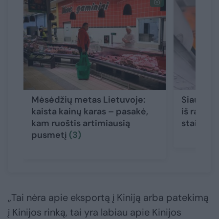
Mėsėdžių metas Lietuvoje:
Siaubing
kaista kainų karas – pasakė,
iš rankin
kam ruoštis artimiausią
staiga p
pusmetį
(3)
„Tai nėra apie eksportą į Kiniją arba patekimą
į Kinijos rinką, tai yra labiau apie Kinijos