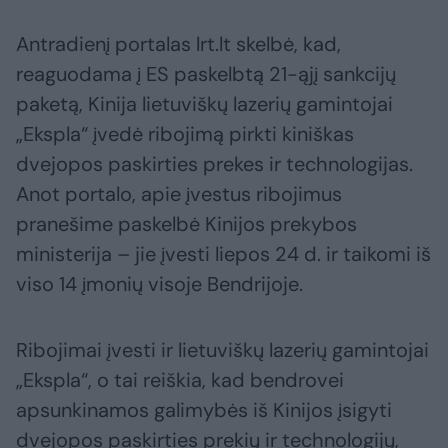
Antradienį portalas lrt.lt skelbė, kad,
reaguodama į ES paskelbtą 21-ąjį sankcijų
paketą, Kinija lietuviškų lazerių gamintojai
„Ekspla“ įvedė ribojimą pirkti kiniškas
dvejopos paskirties prekes ir technologijas.
Anot portalo, apie įvestus ribojimus
pranešime paskelbė Kinijos prekybos
ministerija – jie įvesti liepos 24 d. ir taikomi iš
viso 14 įmonių visoje Bendrijoje.
Ribojimai įvesti ir lietuviškų lazerių gamintojai
„Ekspla“, o tai reiškia, kad bendrovei
apsunkinamos galimybės iš Kinijos įsigyti
dvejopos paskirties prekių ir technologijų,