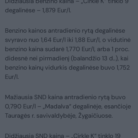
Didžiausia benzino kaina – „Cirkle K“ tinklo 9
degalinėse – 1,879 Eur/l.
Benzino kainos antradienio rytą degalinėse
svyravo nuo 1,64 Eur/l iki 1,88 Eur/l, o vidutinė
benzino kaina sudarė 1,770 Eur/l, arba 1 proc.
didesnė nei pirmadienį (balandžio 13 d..), kai
benzino kainų vidurkis degalinėse buvo 1,752
Eur/l.
Mažiausia SND kaina antradienio rytą buvo
0,790 Eur/l – „Madalva“ degalinėje, esančioje
Tauragės r. savivaldybėje, Žygaičiuose.
Didžiausia SND kaina – „Cirkle K“ tinklo 19