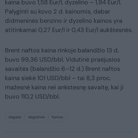
kaina buvo 1,58 Eur/l, dyzelino – 1,94 Eur/l.
Palyginti su kovo 2 d. kainomis, dabar
didmeninės benzino ir dyzelino kainos yra
atitinkamai 0,27 Eur/l ir 0,43 Eur/l aukštesnės.
Brent naftos kaina rinkoje balandžio 13 d.
buvo 99,36 USD/bbl. Vidutinė praėjusios
savaitės (balandžio 6–12 d.) Brent naftos
kaina siekė 101 USD/bbl – tai 8,3 proc.
mažesnė kaina nei ankstesnę savaitę, kai ji
buvo 110,2 USD/bbl.
degalai
degalinės
Kainos