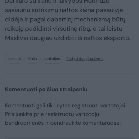
Dėl karo su Iranu ir laivybos Hormuzo
sąsiauriu sutrikimų naftos kaina pasaulyje
didėja ir pagal dabartinį mechanizmą būtų
reikėję padidinti viršutinę ribą, o tai leistų
Maskvai daugiau uždirbti iš naftos eksporto.
lazeriai
Kinija
sankcijos
Rodyti daugiau žymių
Komentuoti po šiuo straipsniu
Komentuoti gali tik Lrytas registruoti vartotojai.
Prisijunkite prie registruotų vartotojų
bendruomenės ir bendraukite komentaruose!