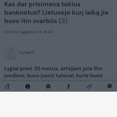
Kas dar prisimena tokius
banknotus? Lietuvoje kurį laiką jie
buvo itin svarbūs
(3)
2026 m. rugpjūčio 5 d. 15:08
Lrytas.lt
Lygiai prieš 35 metus, artėjant prie lito
įvedimo, buvo įvesti talonai, kurie buvo
vadinami žvėreliais, nors dažniau –
vagnorkėmis. Pastarasis pavadinimas
susijęs su tuomečio Lietuvos premjero
Gedimino Vagnoriaus pavarde. Nuo tada
mokant atitinkamą sumą vis dar