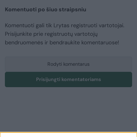
Komentuoti po šiuo straipsniu
Komentuoti gali tik Lrytas registruoti vartotojai.
Prisijunkite prie registruotų vartotojų
bendruomenės ir bendraukite komentaruose!
Rodyti komentarus
Prisijungti komentatoriams