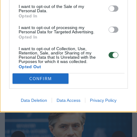
Užsienio reikalų ministro Kęstučio Budrio
I want to opt-out of the Sale of my
teigimu, Kinijos sprendimas apriboti
Personal Data.
Opted In
lietuviškų lazerių gamintojos „Ekspla“
galimybes pirkti kiniškas dvejopos
I want to opt-out of processing my
Personal Data for Targeted Advertising.
paskirties prekes ir technologijas, Lietuvai
Opted In
siekiant normalizuoti santykius su Pekinu,
I want to opt-out of Collection, Use,
rodo Europos Sąjungos (ES) sprendimų
Retention, Sale, and/or Sharing of my
Personal Data that Is Unrelated with the
įtaką dvišaliams santykiams. Pasak jo,
Purposes for which it was collected.
ekonominio saugumo prasme tai verčia
Opted Out
spręsti, kaip būtų galima mažinti tiekimo
CONFIRM
grandinių priklausomybę nuo Kinijos.
Data Deletion
Data Access
Privacy Policy