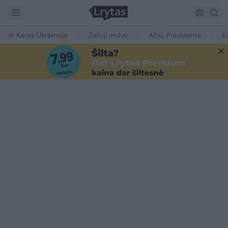
Karas Ukrainoje
Žalioji erdvė
Ačiū, Prezidente
E