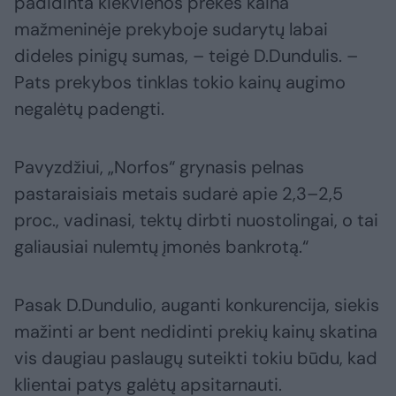
padidinta kiekvienos prekės kaina
mažmeninėje prekyboje sudarytų labai
dideles pinigų sumas, – teigė D.Dundulis. –
Pats prekybos tinklas tokio kainų augimo
negalėtų padengti.
Pavyzdžiui, „Norfos“ grynasis pelnas
pastaraisiais metais sudarė apie 2,3–2,5
proc., vadinasi, tektų dirbti nuostolingai, o tai
galiausiai nulemtų įmonės bankrotą.“
Pasak D.Dundulio, auganti konkurencija, siekis
mažinti ar bent nedidinti prekių kainų skatina
vis daugiau paslaugų suteikti tokiu būdu, kad
klientai patys galėtų apsitarnauti.