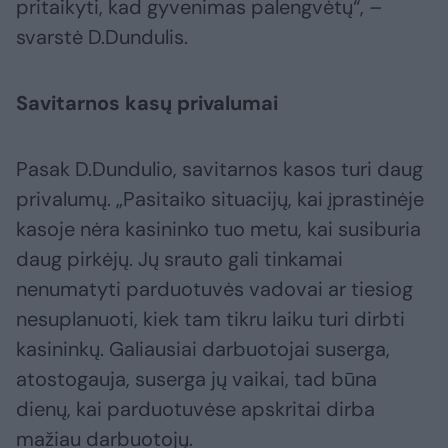
pritaikyti, kad gyvenimas palengvėtų“, –
svarstė D.Dundulis.
Savitarnos kasų privalumai
Pasak D.Dundulio, savitarnos kasos turi daug
privalumų. „Pasitaiko situacijų, kai įprastinėje
kasoje nėra kasininko tuo metu, kai susiburia
daug pirkėjų. Jų srauto gali tinkamai
nenumatyti parduotuvės vadovai ar tiesiog
nesuplanuoti, kiek tam tikru laiku turi dirbti
kasininkų. Galiausiai darbuotojai suserga,
atostogauja, suserga jų vaikai, tad būna
dienų, kai parduotuvėse apskritai dirba
mažiau darbuotojų.