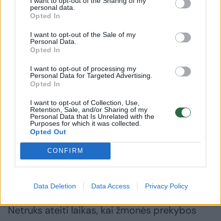
I want to opt-out of the Sharing of my
personal data.
Opted In
Daugiau nuotraukų (3)
I want to opt-out of the Sale of my
Personal Data.
Opted In
Kartais renovuotose „Norfose“ žmonės pageidauja, kad
I want to opt-out of processing my
jose būtų įrengta daugiau savitarnos kasų.
Personal Data for Targeted Advertising.
Opted In
I want to opt-out of Collection, Use,
„Žmonės yra linkę naudotis pažangiomis
Retention, Sale, and/or Sharing of my
Personal Data that Is Unrelated with the
technologijomis, o savitarnos kasos –
Purposes for which it was collected.
Opted Out
dabarties progreso išraiška. Manyčiau, kad
taip pat spėriai, kaip dabar savitarnos kasos
CONFIRM
keičia įprastas kasas, ateityje neliks ir pačių
savitarnos kasų. Jas regiu kaip tarpinį
Data Deletion
Data Access
Privacy Policy
variantą kelyje į apsipirkimą visiškai be kasų.
Netruks ateiti laikas, kai žmonės prekybos