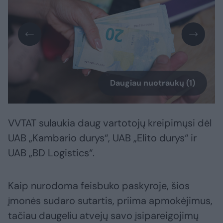
Daugiau nuotraukų (1)
VVTAT sulaukia daug vartotojų kreipimųsi dėl
UAB „Kambario durys“, UAB „Elito durys“ ir
UAB „BD Logistics“.
Kaip nurodoma feisbuko paskyroje, šios
įmonės sudaro sutartis, priima apmokėjimus,
tačiau daugeliu atvejų savo įsipareigojimų