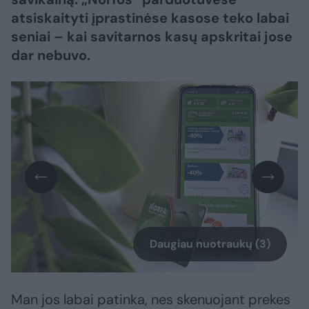
atsiskaityti įprastinėse kasose teko labai
seniai – kai savitarnos kasų apskritai jose
dar nebuvo.
Daugiau nuotraukų (3)
Man jos labai patinka, nes skenuojant prekes