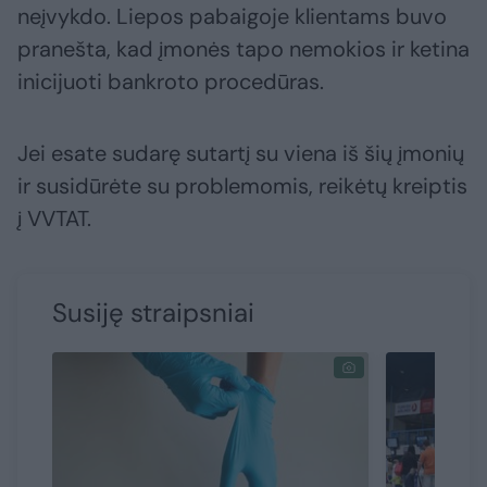
neįvykdo. Liepos pabaigoje klientams buvo
pranešta, kad įmonės tapo nemokios ir ketina
inicijuoti bankroto procedūras.
Jei esate sudarę sutartį su viena iš šių įmonių
ir susidūrėte su problemomis, reikėtų kreiptis
į VVTAT.
Susiję straipsniai