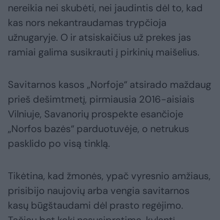
nereikia nei skubėti, nei jaudintis dėl to, kad
kas nors nekantraudamas trypčioja
užnugaryje. O ir atsiskaičius už prekes jas
ramiai galima susikrauti į pirkinių maišelius.
Savitarnos kasos „Norfoje“ atsirado maždaug
prieš dešimtmetį, pirmiausia 2016-aisiais
Vilniuje, Savanorių prospekte esančioje
„Norfos bazės“ parduotuvėje, o netrukus
pasklido po visą tinklą.
Tikėtina, kad žmonės, ypač vyresnio amžiaus,
prisibijo naujovių arba vengia savitarnos
kasų būgštaudami dėl prasto regėjimo.