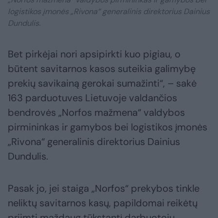
logistikos įmonės „Rivona“ generalinis direktorius Dainius
Dundulis.
Bet pirkėjai nori apsipirkti kuo pigiau, o
būtent savitarnos kasos suteikia galimybę
prekių savikainą gerokai sumažinti“, – sakė
163 parduotuves Lietuvoje valdančios
bendrovės „Norfos mažmena“ valdybos
pirmininkas ir gamybos bei logistikos įmonės
„Rivona“ generalinis direktorius Dainius
Dundulis.
Pasak jo, jei staiga „Norfos“ prekybos tinkle
neliktų savitarnos kasų, papildomai reikėtų
priimti maždaug tūkstantį darbuotojų.