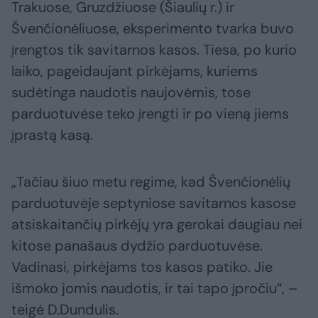
Trakuose, Gruzdžiuose (Šiaulių r.) ir
Švenčionėliuose, eksperimento tvarka buvo
įrengtos tik savitarnos kasos. Tiesa, po kurio
laiko, pageidaujant pirkėjams, kuriems
sudėtinga naudotis naujovėmis, tose
parduotuvėse teko įrengti ir po vieną jiems
įprastą kasą.
„Tačiau šiuo metu regime, kad Švenčionėlių
parduotuvėje septyniose savitarnos kasose
atsiskaitančių pirkėjų yra gerokai daugiau nei
kitose panašaus dydžio parduotuvėse.
Vadinasi, pirkėjams tos kasos patiko. Jie
išmoko jomis naudotis, ir tai tapo įpročiu“, –
teigė D.Dundulis.