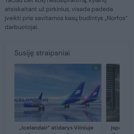
Tačiau bet kokį nesusipratimą, kylantį
atsiskaitant už pirkinius, visada padeda
įveikti prie savitarnos kasų budintys „Norfos“
darbuotojai.
Susiję straipsniai
„Icelandair“ atidarys Vilniuje
Įspėja t