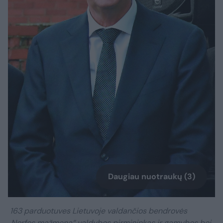
Daugiau nuotraukų (3)
163 parduotuves Lietuvoje valdančios bendrovės
„Norfos mažmena“ valdybos pirmininkas ir gamybos bei