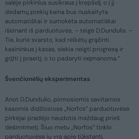
salėje pirkinius susikraus į krepšelį, o į jį
dedamų prekių kaina bus nuskaityta
automatiškai ir sumokėta automatiškai
išeinant iš parduotuvės, – teigė D.Dundulis. –
Tie, kurie svarsto, kad reikėtų grąžinti
kasininkus į kasas, siekia neigti progresą ir
grįžti į praeitį, o to padaryti neįmanoma.“
Švenčionėlių eksperimentas
Anot D.Dundulio, pirmosiomis savitarnos
kasomis didžiosiose „Norfos“ parduotuvėse
pirkėjai pradėjo naudotis maždaug prieš
dešimtmetį. Šiuo metu „Norfos“ tinklo
parduotuvėse jų yra apie tūkstantį.