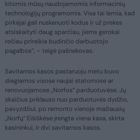
kitomis mūsų naudojamomis informacinių
technologijų programomis. Visa tai lemia, kad
pirkėjai gali nuskenuoti kodus ir už prekes
atsiskaityti daug sparčiau, jiems gerokai
rečiau prireikia budinčio darbuotojo
pagalbos“, – teigė pašnekovas.
Savitarnos kasos pastaruoju metu buvo
diegiamos visose naujai statomose ar
renovuojamose „Norfos“ parduotuvėse. Jų
skaičius priklauso nuo parduotuvės dydžio,
pavyzdžiui, po remonto vienoje mažiausių
„Norfų“ Eišiškėse įrengta viena kasa, skirta
kasininkui, ir dvi savitarnos kasos.