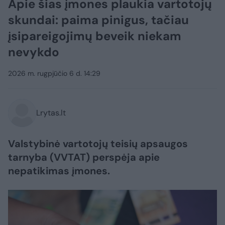
Apie šias įmones plaukia vartotojų
skundai: paima pinigus, tačiau
įsipareigojimų beveik niekam
nevykdo
2026 m. rugpjūčio 6 d. 14:29
Lrytas.lt
Valstybinė vartotojų teisių apsaugos
tarnyba (VVTAT) perspėja apie
nepatikimas įmones.