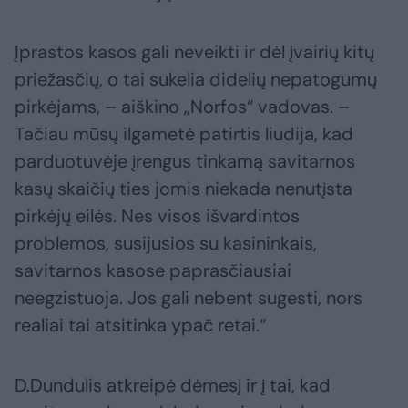
Įprastos kasos gali neveikti ir dėl įvairių kitų
priežasčių, o tai sukelia didelių nepatogumų
pirkėjams, – aiškino „Norfos“ vadovas. –
Tačiau mūsų ilgametė patirtis liudija, kad
parduotuvėje įrengus tinkamą savitarnos
kasų skaičių ties jomis niekada nenutįsta
pirkėjų eilės. Nes visos išvardintos
problemos, susijusios su kasininkais,
savitarnos kasose paprasčiausiai
neegzistuoja. Jos gali nebent sugesti, nors
realiai tai atsitinka ypač retai.“
D.Dundulis atkreipė dėmesį ir į tai, kad