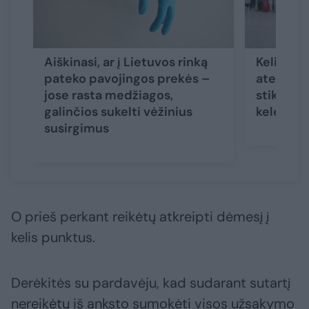
Aiškinasi, ar į Lietuvos rinką
Kelionių
pateko pavojingos prekės –
ateitis 
jose rasta medžiagos,
stiklu: ką
galinčios sukelti vėžinius
keleivia
susirgimus
O prieš perkant reikėtų atkreipti dėmesį į
kelis punktus.
Derėkitės su pardavėju, kad sudarant sutartį
nereikėtų iš anksto sumokėti visos užsakymo