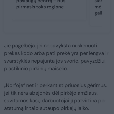
paslaugų centrą – bus
šiam žing
pirmasis toks regione
mėnuo – 
gali būt
Jie pagelbėja, jei nepavyksta nuskenuoti
prekės kodo arba pati prekė yra per lengva ir
svarstyklės nepajunta jos svorio, pavyzdžiui,
plastikinio pirkinių maišelio.
„Norfoje“ net ir perkant stipriuosius gėrimus,
jei tik nėra abejonės dėl pirkėjo amžiaus,
savitarnos kasų darbuotojai jį patvirtina per
atstumą ir taip sutaupo pirkėjų laiko.