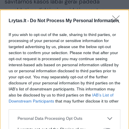
savitarnos kasos labai gerai padeda
suvaldyti padidėjusius pirkėjų srautus.
Lrytas.lt -
Do Not Process My Personal Information
Tai puikiai regima prieššventinės prekybos
If you wish to opt-out of the sale, sharing to third parties, or
metu, jei netoli mokykla, užplūdus
processing of your personal or sensitive information for
moksleiviams per pertraukas tarp pamokų,
targeted advertising by us, please use the below opt-out
section to confirm your selection. Please note that after your
arba tada, kai per pietų pertrauką apsipirkti
opt-out request is processed you may continue seeing
ateina biurų darbuotojai.
interest-based ads based on personal information utilized by
us or personal information disclosed to third parties prior to
your opt-out. You may separately opt-out of the further
disclosure of your personal information by third parties on the
IAB’s list of downstream participants. This information may
also be disclosed by us to third parties on the
IAB’s List of
Downstream Participants
that may further disclose it to other
third parties.
Personal Data Processing Opt Outs