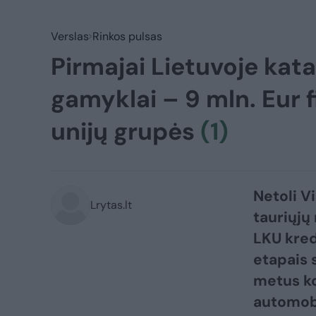
Verslas
Rinkos pulsas
Pirmajai Lietuvoje kat
gamyklai – 9 mln. Eur 
unijų grupės
(1)
Netoli V
Lrytas.lt
tauriųjų
LKU kred
etapais 
metus ko
automobi