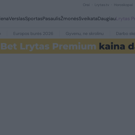
Orai
Lrytas.tv
Horoskopai
iena
Verslas
Sportas
Pasaulis
Žmonės
Sveikata
Daugiau
Lrytas 
e
Europos burės 2026
Gyvenu, ne skrolinu
Darbo ske