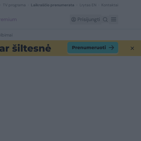
TV programa
Laikraščio prenumerata
Lrytas EN
Kontaktai
Premium
Prisijungti
lbimai