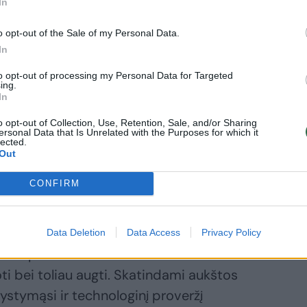
In
o opt-out of the Sale of my Personal Data.
isikvietę
In
rvegą į Lietuvą
to opt-out of processing my Personal Data for Targeted
r 4,5 savaitės
ing.
In
darė tai, kas
rodė
o opt-out of Collection, Use, Retention, Sale, and/or Sharing
įmanoma:
ersonal Data that Is Unrelated with the Purposes for which it
lected.
lano B nebuvo“
Out
CONFIRM
Data Deletion
Data Access
Privacy Policy
slas – padėti tokiems unikaliems
i bei toliau augti. Skatindami aukštos
stymąsi ir technologinį proveržį