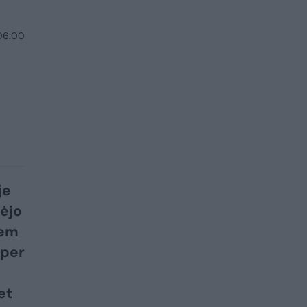
 06:00
je
dėjo
iem
 per
et