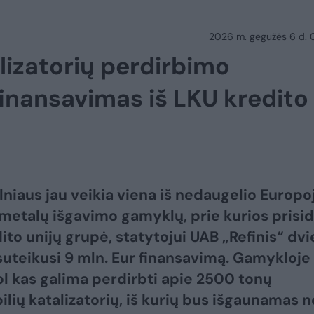
2026 m. gegužės 6 d.
alizatorių perdirbimo
finansavimas iš LKU kredito
ilniaus jau veikia viena iš nedaugelio Europo
 metalų išgavimo gamyklų, prie kurios prisi
ito unijų grupė, statytojui UAB „Refinis“ dv
suteikusi 9 mln. Eur finansavimą. Gamykloje
l kas galima perdirbti apie 2500 tonų
lių katalizatorių, iš kurių bus išgaunamas n