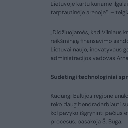
Lietuvoje kartu kuriame ilgalaik
tarptautinėje arenoje“, – teigi
„Didžiuojamės, kad Vilniaus kr
reikšmingą finansavimo sandorį
Lietuvai naujo, inovatyvaus g
administracijos vadovas Arna
Sudėtingi technologiniai sp
Kadangi Baltijos regione anal
teko daug bendradarbiauti su 
kol pavyko išgryninti pačius
procesus, pasakoja Š. Būga.