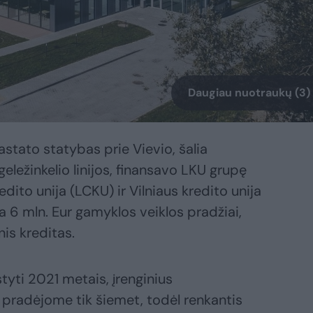
Daugiau nuotraukų (3)
tato statybas prie Vievio, šalia
geležinkelio linijos, finansavo LKU grupę
edito unija (LCKU) ir Vilniaus kredito unija
a 6 mln. Eur gamyklos veiklos pradžiai,
nis kreditas.
yti 2021 metais, įrenginius
pradėjome tik šiemet, todėl renkantis