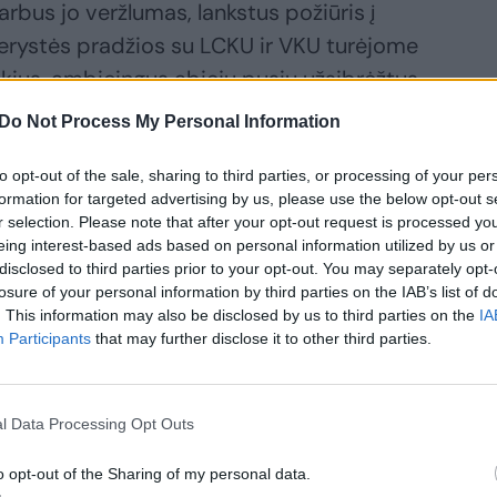
arbus jo veržlumas, lankstus požiūris į
erystės pradžios su LCKU ir VKU turėjome
kius, ambicingus abiejų pusių užsibrėžtus
iją“, – sako „Refinis“ direktorius Šarūnas
Do Not Process My Personal Information
to opt-out of the sale, sharing to third parties, or processing of your per
formation for targeted advertising by us, please use the below opt-out s
nko ir administracijos vadovo Mindaugo
r selection. Please note that after your opt-out request is processed y
eing interest-based ads based on personal information utilized by us or
mykla Lietuvoje, o jos veikla reikšmingai
disclosed to third parties prior to your opt-out. You may separately opt-
s konkurencingumo ir inovacijų vystymo.
losure of your personal information by third parties on the IAB’s list of
. This information may also be disclosed by us to third parties on the
IA
Participants
that may further disclose it to other third parties.
l Data Processing Opt Outs
o opt-out of the Sharing of my personal data.