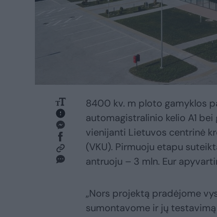
8400 kv. m ploto gamyklos pas
automagistralinio kelio A1 bei 
vienijanti Lietuvos centrinė kr
(VKU). Pirmuoju etapu suteikt
antruoju – 3 mln. Eur apyvarti
„Nors projektą pradėjome vyst
sumontavome ir jų testavimą 