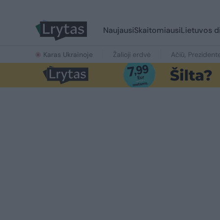
Naujausi
Skaitomiausi
Lietuvos d
Karas Ukrainoje
Žalioji erdvė
Ačiū, Prezident