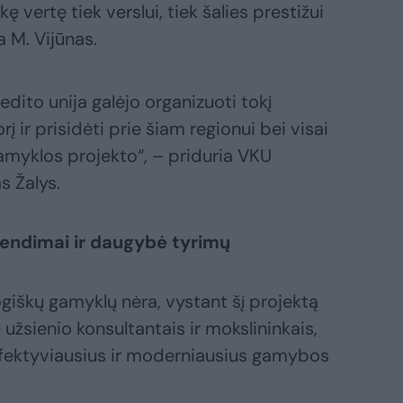
ę vertę tiek verslui, tiek šalies prestižui
a M. Vijūnas.
edito unija galėjo organizuoti tokį
 ir prisidėti prie šiam regionui bei visai
amyklos projekto“, – priduria VKU
s Žalys.
rendimai ir daugybė tyrimų
ogiškų gamyklų nėra, vystant šį projektą
užsienio konsultantais ir mokslininkais,
 efektyviausius ir moderniausius gamybos