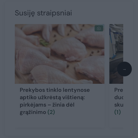
Susiję straipsniai
→
Prekybos tinklo lentynose
Prekybos
aptiko užkrėstą vištieną:
duonoje 
pirkėjams – žinia dėl
skubiai a
grąžinimo
(2)
(1)