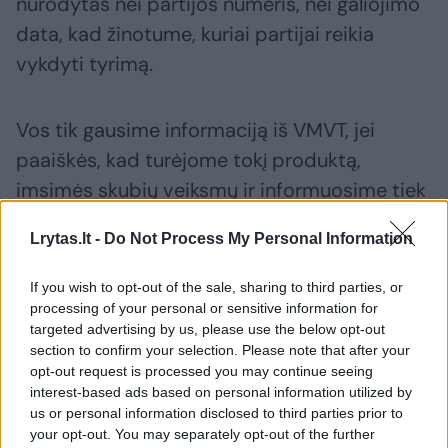
nurodytas nei partijos numeris, nei galiojimo
data, kad žinotume, kuriai partijai reikia
vykdyti tyrimą.
Vos tik gausime informaciją iš VMVT, jei
paaiškės, kad turėjome tokį produktą,
imsimės skubių veiksmų ir informuosime tiek
parduotuves, tiek pirkėjus“, – teigė ji.
Lrytas.lt -
Do Not Process My Personal Information
Tuo tarpu prekybos tinklo „Norfa“
If you wish to opt-out of the sale, sharing to third parties, or
processing of your personal or sensitive information for
komunikacijos vadovas Darius Ryliškis
targeted advertising by us, please use the below opt-out
paaiškino, kad buvo atlikta standartinė
section to confirm your selection. Please note that after your
opt-out request is processed you may continue seeing
procedūra.
interest-based ads based on personal information utilized by
us or personal information disclosed to third parties prior to
your opt-out. You may separately opt-out of the further
„Pirkėjai informuoti apie pažeistą produkciją