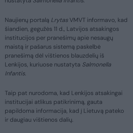
nustatyta
Salmonella Infantis
.
Naujienų portalą
Lrytas
VMVT informavo, kad
šiandien, gegužės 11 d., Latvijos atsakingos
institucijos per pranešimų apie nesaugų
maistą ir pašarus sistemą paskelbė
pranešimą dėl vištienos blauzdelių iš
Lenkijos, kuriuose nustatyta
Salmonella
Infantis
.
Taip pat nurodoma, kad Lenkijos atsakingai
institucijai atlikus patikrinimą, gauta
papildoma informacija, kad į Lietuvą pateko
ir daugiau vištienos dalių.