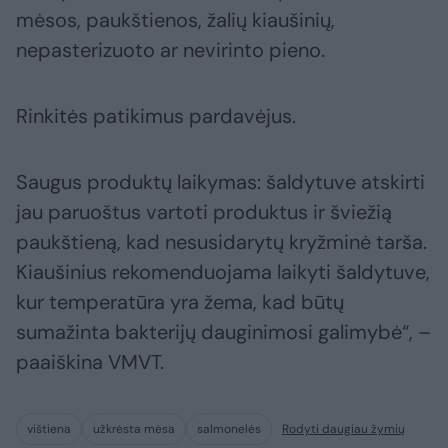
mėsos, paukštienos, žalių kiaušinių,
nepasterizuoto ar nevirinto pieno.
Rinkitės patikimus pardavėjus.
Saugus produktų laikymas: šaldytuve atskirti
jau paruoštus vartoti produktus ir šviežią
paukštieną, kad nesusidarytų kryžminė tarša.
Kiaušinius rekomenduojama laikyti šaldytuve,
kur temperatūra yra žema, kad būtų
sumažinta bakterijų dauginimosi galimybė“, –
paaiškina VMVT.
vištiena
užkrėsta mėsa
salmonelės
Rodyti daugiau žymių