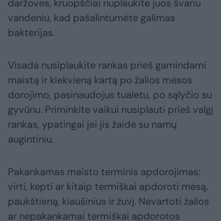
daržoves, kruopščiai nuplaukite juos švariu
vandeniu, kad pašalintumėte galimas
bakterijas.
Visada nusiplaukite rankas prieš gamindami
maistą ir kiekvieną kartą po žalios mėsos
dorojimo, pasinaudojus tualetu, po sąlyčio su
gyvūnu. Priminkite vaikui nusiplauti prieš valgį
rankas, ypatingai jei jis žaidė su namų
augintiniu.
Pakankamas maisto terminis apdorojimas:
virti, kepti ar kitaip termiškai apdoroti mėsą,
paukštieną, kiaušinius ir žuvį. Nevartoti žalios
ar nepakankamai termiškai apdorotos