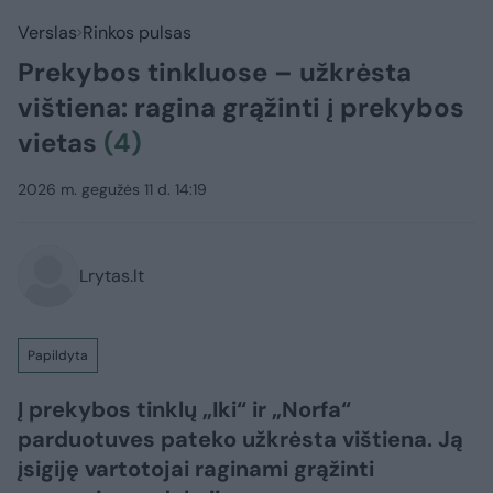
Verslas
Rinkos pulsas
Prekybos tinkluose – užkrėsta
vištiena: ragina grąžinti į prekybos
vietas
(4)
2026 m. gegužės 11 d. 14:19
Lrytas.lt
Papildyta
Į prekybos tinklų „Iki“ ir „Norfa“
parduotuves pateko užkrėsta vištiena. Ją
įsigiję vartotojai raginami grąžinti