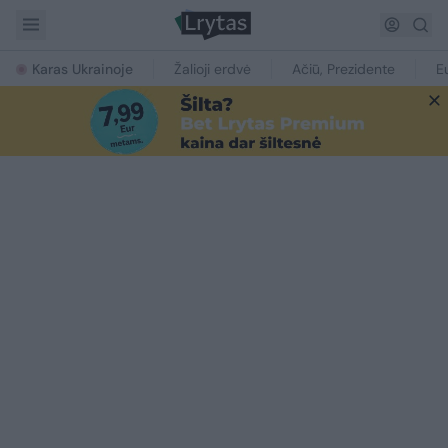
Karas Ukrainoje
Žalioji erdvė
Ačiū, Prezidente
E