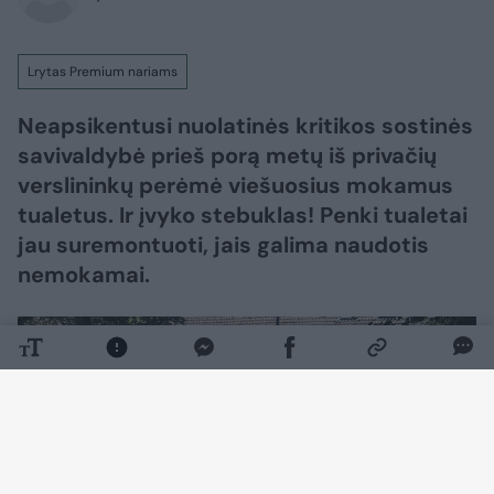
Lrytas Premium nariams
Neapsikentusi nuolatinės kritikos sostinės
savivaldybė prieš porą metų iš privačių
verslininkų perėmė viešuosius mokamus
tualetus. Ir įvyko stebuklas! Penki tualetai
jau suremontuoti, jais galima naudotis
nemokamai.