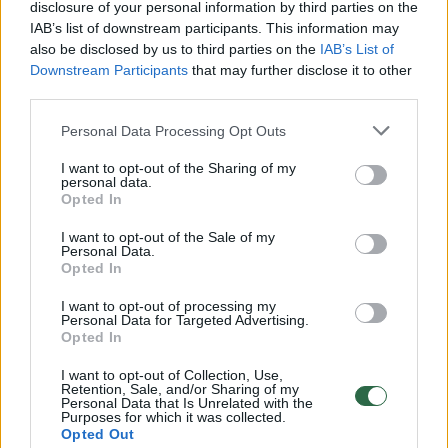
disclosure of your personal information by third parties on the
interneto svetainėje bei kiekvienoje
IAB’s list of downstream participants. This information may
also be disclosed by us to third parties on the
IAB’s List of
parduotuvėje. Iki gegužės 24 d. jie gali
Downstream Participants
that may further disclose it to other
grąžinti vištieną ir atsiimti pinigus. Pažeista
third parties.
produkcija, suprantama, nebeprekiaujama.
Personal Data Processing Opt Outs
Apgailestaujame dėl susiklosčiusios
I want to opt-out of the Sharing of my
situacijos“, – teigė jis.
personal data.
Opted In
Prekybos tinkle „Iki“ parduodamos vištienos
I want to opt-out of the Sale of my
Personal Data.
partijos Nr. 6450713033 (vištienos filė);
Opted In
I want to opt-out of processing my
Personal Data for Targeted Advertising.
Prekybos tinkle UAB „Rivona“ („Norfa“)
Opted In
parduodamos vištienos partijos Nr.
I want to opt-out of Collection, Use,
Retention, Sale, and/or Sharing of my
6450713085 (vištienos sparnelių vidurinės
Personal Data that Is Unrelated with the
Purposes for which it was collected.
dalys), 6450713086 (vištienos sparnelių
Opted Out