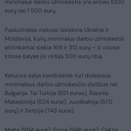
minimalus darbo užmokestis yra arčiau 1000
eurų nei 1 500 eurų.
Paskutinėse vietose išsiskiria Ukraina ir
Moldavija, kurių minimalus darbo užmokestis
atitinkamai siekia 169 ir 313 eurų – o visose
kitose šalyse jis viršija 500 eurų ribą.
Keturios šalys kandidatės turi didesnius
minimalaus darbo užmokesčio dydžius nei
Bulgarija. Tai Turkija (621 euras), Šiaurės
Makedonija (624 eurai), Juodkalnija (670
eurų) ir Serbija (743 eurai).
Malta (994 eurai), Estija (946 eurai), Čekija