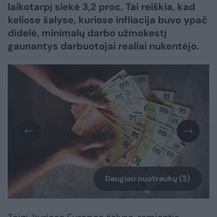
laikotarpį siekė 3,2 proc. Tai reiškia, kad
keliose šalyse, kuriose infliacija buvo ypač
didelė, minimalų darbo užmokestį
gaunantys darbuotojai realiai nukentėjo.
Daugiau nuotraukų (3)