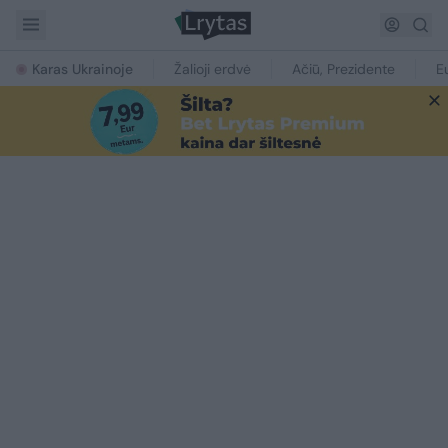
Karas Ukrainoje
Žalioji erdvė
Ačiū, Prezidente
E