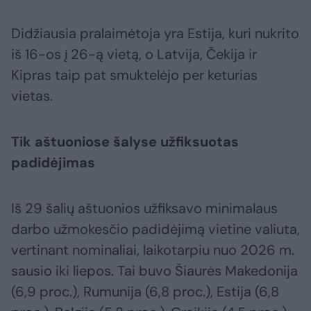
Didžiausia pralaimėtoja yra Estija, kuri nukrito
iš 16-os į 26-ą vietą, o Latvija, Čekija ir
Kipras taip pat smuktelėjo per keturias
vietas.
Tik aštuoniose šalyse užfiksuotas
padidėjimas
Iš 29 šalių aštuonios užfiksavo minimalaus
darbo užmokesčio padidėjimą vietine valiuta,
vertinant nominaliai, laikotarpiu nuo 2026 m.
sausio iki liepos. Tai buvo Šiaurės Makedonija
(6,9 proc.), Rumunija (6,8 proc.), Estija (6,8