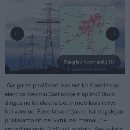
Daugiau nuotraukų (1)
„Gal galite paaiškinti, kas nutiko šiandien su
elektros tiekimu Garliavoje ir aplink? Buvo
dingus ne tik elektra bet ir mobilusis ryšys
bei vanduo. Buvo labai nejauku, kai negalėjau
prisiskambinti nei vyrui, nei mamai...“ –
antradienį apie 12.50 val. portalo „Kas vyksta