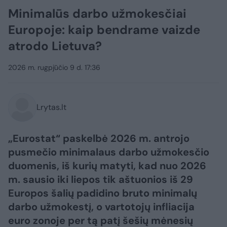
Minimalūs darbo užmokesčiai
Europoje: kaip bendrame vaizde
atrodo Lietuva?
2026 m. rugpjūčio 9 d. 17:36
Lrytas.lt
„Eurostat“ paskelbė 2026 m. antrojo
pusmečio minimalaus darbo užmokesčio
duomenis, iš kurių matyti, kad nuo 2026
m. sausio iki liepos tik aštuonios iš 29
Europos šalių padidino bruto minimalų
darbo užmokestį, o vartotojų infliacija
euro zonoje per tą patį šešių mėnesių