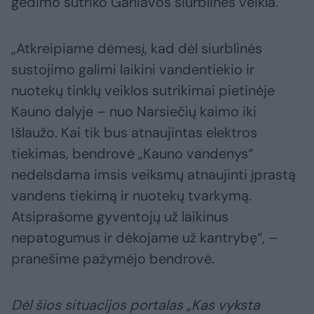
gedimo sutriko Garliavos siurblinės veikla.
„Atkreipiame dėmesį, kad dėl siurblinės
sustojimo galimi laikini vandentiekio ir
nuotekų tinklų veiklos sutrikimai pietinėje
Kauno dalyje – nuo Narsiečių kaimo iki
Išlaužo. Kai tik bus atnaujintas elektros
tiekimas, bendrovė „Kauno vandenys“
nedelsdama imsis veiksmų atnaujinti įprastą
vandens tiekimą ir nuotekų tvarkymą.
Atsiprašome gyventojų už laikinus
nepatogumus ir dėkojame už kantrybę“, –
pranešime pažymėjo bendrovė.
Dėl šios situacijos portalas „Kas vyksta