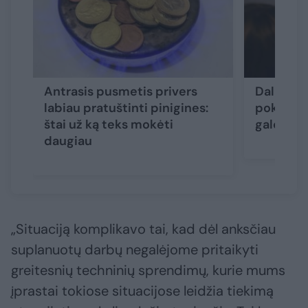
Antrasis pusmetis privers
Daliai g
labiau pratuštinti pinigines:
pokytis 
štai už ką teks mokėti
galės mo
daugiau
„Situaciją komplikavo tai, kad dėl anksčiau
suplanuotų darbų negalėjome pritaikyti
greitesnių techninių sprendimų, kurie mums
įprastai tokiose situacijose leidžia tiekimą