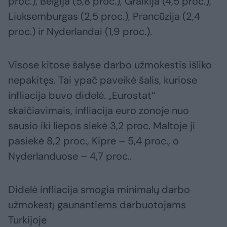
proc.), Belgija (5,8 proc.), Graikija (4,5 proc.),
Liuksemburgas (2,5 proc.), Prancūzija (2,4
proc.) ir Nyderlandai (1,9 proc.).
Visose kitose šalyse darbo užmokestis išliko
nepakitęs. Tai ypač paveikė šalis, kuriose
infliacija buvo didelė. „Eurostat“
skaičiavimais, infliacija euro zonoje nuo
sausio iki liepos siekė 3,2 proc. Maltoje ji
pasiekė 8,2 proc., Kipre – 5,4 proc., o
Nyderlanduose – 4,7 proc..
Didelė infliacija smogia minimalų darbo
užmokestį gaunantiems darbuotojams
Turkijoje