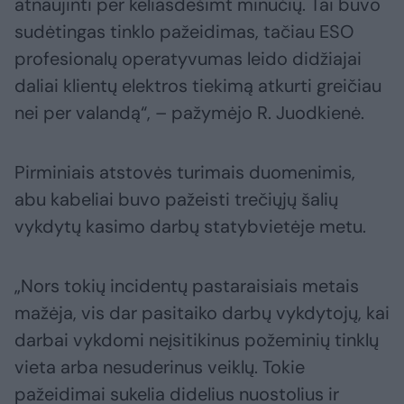
atnaujinti per keliasdešimt minučių. Tai buvo
sudėtingas tinklo pažeidimas, tačiau ESO
profesionalų operatyvumas leido didžiajai
daliai klientų elektros tiekimą atkurti greičiau
nei per valandą“, – pažymėjo R. Juodkienė.
Pirminiais atstovės turimais duomenimis,
abu kabeliai buvo pažeisti trečiųjų šalių
vykdytų kasimo darbų statybvietėje metu.
„Nors tokių incidentų pastaraisiais metais
mažėja, vis dar pasitaiko darbų vykdytojų, kai
darbai vykdomi neįsitikinus požeminių tinklų
vieta arba nesuderinus veiklų. Tokie
pažeidimai sukelia didelius nuostolius ir