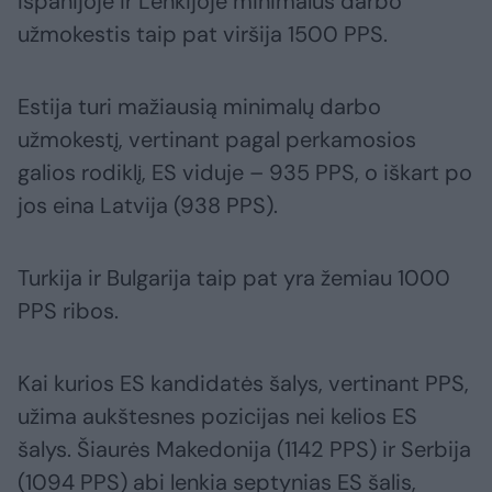
Ispanijoje ir Lenkijoje minimalus darbo
užmokestis taip pat viršija 1500 PPS.
Estija turi mažiausią minimalų darbo
užmokestį, vertinant pagal perkamosios
galios rodiklį, ES viduje – 935 PPS, o iškart po
jos eina Latvija (938 PPS).
Turkija ir Bulgarija taip pat yra žemiau 1000
PPS ribos.
Kai kurios ES kandidatės šalys, vertinant PPS,
užima aukštesnes pozicijas nei kelios ES
šalys. Šiaurės Makedonija (1142 PPS) ir Serbija
(1094 PPS) abi lenkia septynias ES šalis,