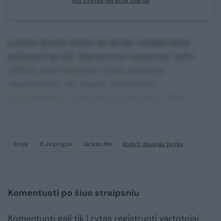
Kiti prenumeratos planai
Lorem ipsum dolor sit amet consectetur
adipisicing elit. Asperiores sapiente, odio
officiis sed tempore vitae veritatis
repellendus, ad saepe architecto
repudiandae corrupti sit non error illum
consequuntur adipisci dignissimos maxime.
Kinija
Xi Jinpingas
Jackas Ma
Rodyti daugiau žymių
Komentuoti po šiuo straipsniu
Komentuoti gali tik Lrytas registruoti vartotojai.