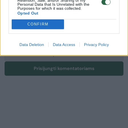
Retention, Sale, and/or Sharing of my
Komentuoti po šiuo straipsniu
Personal Data that Is Unrelated with the
Purposes for which it was collected.
Opted Out
Komentuoti gali tik Lrytas registruoti vartotojai.
CONFIRM
Prisijunkite prie registruotų vartotojų
bendruomenės ir bendraukite komentaruose!
Data Deletion
Data Access
Privacy Policy
Rodyti komentarus
Prisijungti komentatoriams