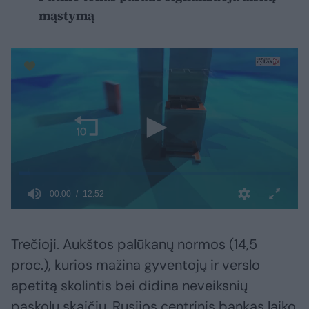
mąstymą
Trečioji. Aukštos palūkanų normos (14,5
proc.), kurios mažina gyventojų ir verslo
apetitą skolintis bei didina neveiksnių
paskolų skaičių. Rusijos centrinis bankas laiko