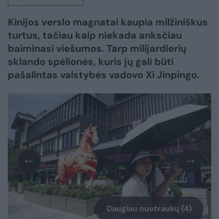
Kinijos verslo magnatai kaupia milžiniškus
turtus, tačiau kaip niekada anksčiau
baiminasi viešumos. Tarp milijardierių
sklando spėlionės, kuris jų gali būti
pašalintas valstybės vadovo Xi Jinpingo.
Daugiau nuotraukų (4)