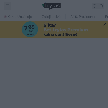
Karas Ukrainoje
Žalioji erdvė
Ačiū, Prezidente
E