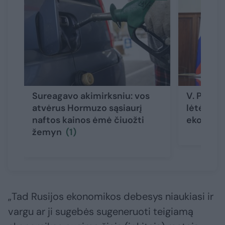
Sureagavo akimirksniu: vos
V. Putin
atvėrus Hormuzo sąsiaurį
lėtėjanči
naftos kainos ėmė čiuožti
ekonomi
žemyn
(1)
„Tad Rusijos ekonomikos debesys niaukiasi ir
vargu ar ji sugebės sugeneruoti teigiamą