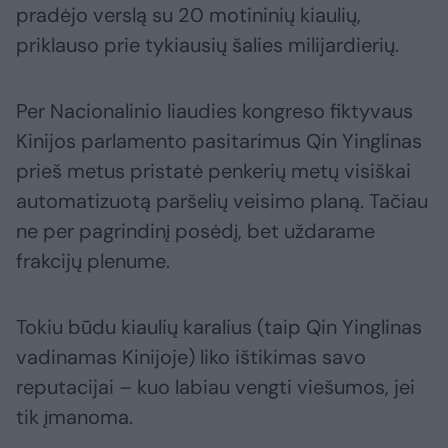
pradėjo verslą su 20 motininių kiaulių,
priklauso prie tykiausių šalies milijardierių.
Per Nacionalinio liaudies kongreso fiktyvaus
Kinijos parlamento pasitarimus Qin Yinglinas
prieš metus pristatė penkerių metų visiškai
automatizuotą paršelių veisimo planą. Tačiau
ne per pagrindinį posėdį, bet uždarame
frakcijų plenume.
Tokiu būdu kiaulių karalius (taip Qin Yinglinas
vadinamas Kinijoje) liko ištikimas savo
reputacijai – kuo labiau vengti viešumos, jei
tik įmanoma.