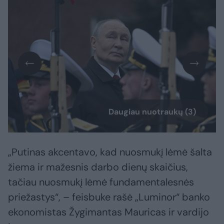
Daugiau nuotraukų (3)
„Putinas akcentavo, kad nuosmukį lėmė šalta
žiema ir mažesnis darbo dienų skaičius,
tačiau nuosmukį lėmė fundamentalesnės
priežastys“, – feisbuke rašė „Luminor“ banko
ekonomistas Žygimantas Mauricas ir vardijo