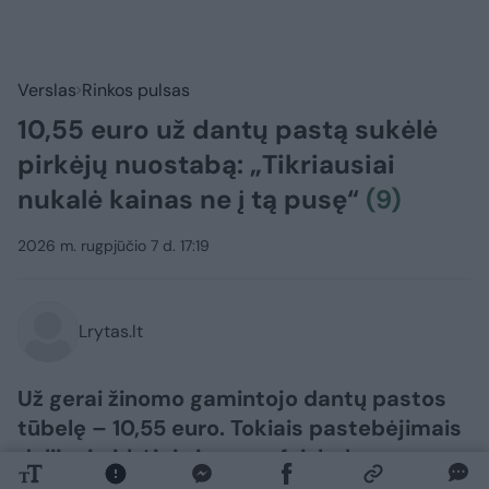
Verslas
Rinkos pulsas
10,55 euro už dantų pastą sukėlė
pirkėjų nuostabą: „Tikriausiai
nukalė kainas ne į tą pusę“
(9)
2026 m. rugpjūčio 7 d. 17:19
Lrytas.lt
Už gerai žinomo gamintojo dantų pastos
tūbelę – 10,55 euro. Tokiais pastebėjimais
dalijosi pirkėjai viename feisbuko
puslapyje.