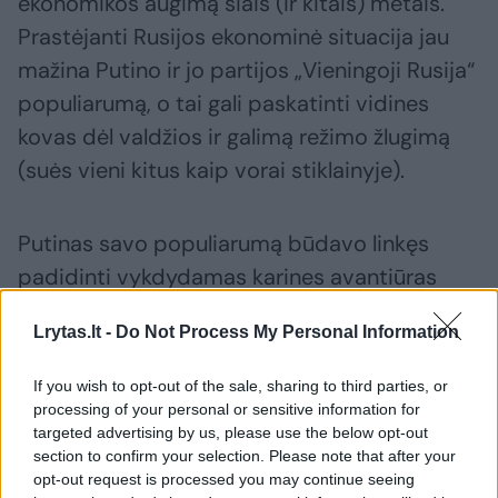
ekonomikos augimą šiais (ir kitais) metais.
Prastėjanti Rusijos ekonominė situacija jau
mažina Putino ir jo partijos „Vieningoji Rusija“
populiarumą, o tai gali paskatinti vidines
kovas dėl valdžios ir galimą režimo žlugimą
(suės vieni kitus kaip vorai stiklainyje).
Putinas savo populiarumą būdavo linkęs
padidinti vykdydamas karines avantiūras
(pvz., 2008 m. vykęs Gruzijos karas, 2014 m.
Lrytas.lt -
Do Not Process My Personal Information
įvykdyta Krymo okupacija ar 2022 m.
pradėtas karas Ukrainoje), tačiau šį kartą
If you wish to opt-out of the sale, sharing to third parties, or
Rusija yra per silpna pradėti naują karinį
processing of your personal or sensitive information for
targeted advertising by us, please use the below opt-out
konfliktą (bent jau tol, kol tęsiasi karas
section to confirm your selection. Please note that after your
Ukrainoje), tad šviesa tunelio gale jau matyti“,
opt-out request is processed you may continue seeing