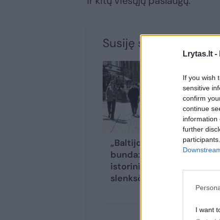
ir kitų viešųjų paslaugų.
Susiję straipsniai
Lrytas.lt -
If you wish 
sensitive in
confirm you
continue se
information 
further disc
participants
„Baltijos tigras“
Downstream 
bunda: Lietuva – ant
istorinio lūžio
slenksčio
(1)
Persona
I want t