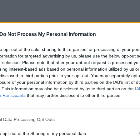
Do Not Process My Personal Information
to opt-out of the sale, sharing to third parties, or processing of your per
formation for targeted advertising by us, please use the below opt-out s
r selection. Please note that after your opt-out request is processed y
eing interest-based ads based on personal information utilized by us or
disclosed to third parties prior to your opt-out. You may separately opt-
losure of your personal information by third parties on the IAB’s list of
. This information may also be disclosed by us to third parties on the
IA
Siunčia žinią dėl
Valstybės kontrolės
Participants
that may further disclose it to other third parties.
Lietuvai gresiančio
įspėja: Lietuvai gali
scenarijaus: jau
tekti rinktis – gynyba
rudenį tai paliestų
ar viešosios
l Data Processing Opt Outs
visus gyventojus
(5)
paslaugos
o opt-out of the Sharing of my personal data.