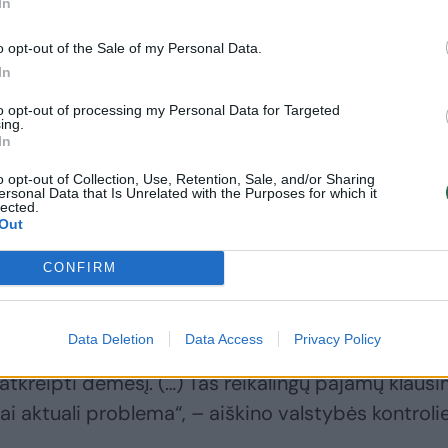
In
o opt-out of the Sale of my Personal Data.
itucijos vertinimu, atsižvelgus į įprastai priimam
In
te kelti neapmokestinamąjį pajamų dydį (NPD),
to opt-out of processing my Personal Data for Targeted
džios sektoriaus deficitas 2028 m. galėtų siekti api
ing.
In
to (BVP).
o opt-out of Collection, Use, Retention, Sale, and/or Sharing
ersonal Data that Is Unrelated with the Purposes for which it
lected.
ą ribą Lietuva galėtų viršyti, papildomą spaudim
Out
t kuriant išaugusiam gynybos finansavimo lygiui,
CONFIRM
a iki 2028 m.
Data Deletion
Data Access
Privacy Policy
us 2028 ir 2029 metus, ta fiskalinė realybė tikrai
kia atkreipti dėmesį. (…) Tas reikalingų pajamų klaus
 aktuali problema“, – aiškino valstybės kontrolie