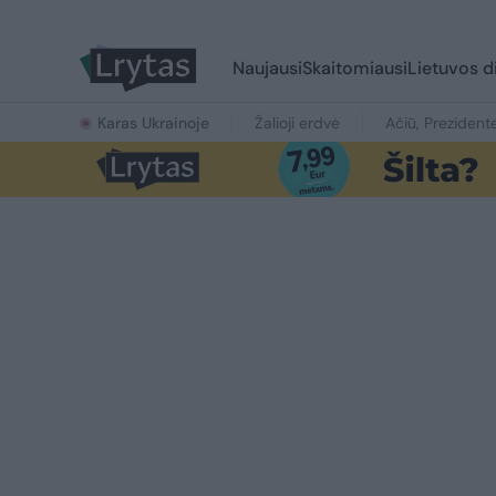
Naujausi
Skaitomiausi
Lietuvos d
Karas Ukrainoje
Žalioji erdvė
Ačiū, Prezident