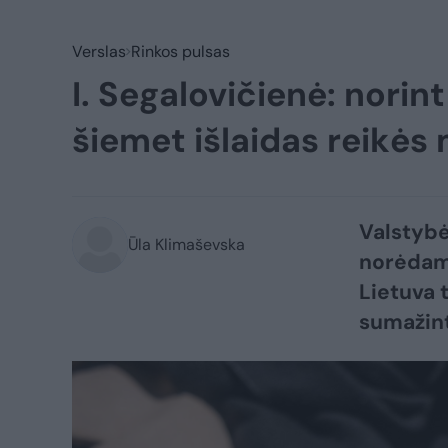
Verslas
Rinkos pulsas
I. Segalovičienė: norint
šiemet išlaidas reikės
Valstybė
Ūla Klimaševska
norėdama
Lietuva 
sumažint