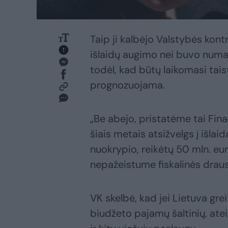
Taip ji kalbėjo Valstybės kont
išlaidų augimo nei buvo numa
todėl, kad būtų laikomasi tais
prognozuojama.
„Be abejo, pristatėme tai Finans
šiais metais atsižvelgs į išl
nuokrypio, reikėtų 50 mln. eu
nepažeistume fiskalinės draus
VK skelbė, kad jei Lietuva gr
biudžeto pajamų šaltinių, atei