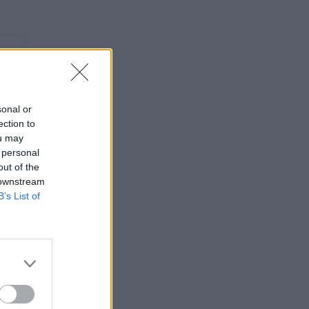
sonal or
ection to
ou may
 personal
out of the
 downstream
B’s List of