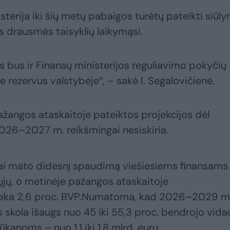
terija iki šių metų pabaigos turėtų pateikti siūly
ės drausmės taisyklių laikymąsi.
s bus ir Finansų ministerijos reguliavimo pokyčių
 rezervus valstybėje“, – sakė I. Segalovičienė.
pažangos ataskaitoje pateiktos projekcijos dėl
2026–2027 m. reikšmingai nesiskiria.
tai mato didesnį spaudimą viešiesiems finansams
ųjų, o metinėje pažangos ataskaitoje
lieka 2,6 proc. BVP.Numatoma, kad 2026–2029 m
s skola išaugs nuo 45 iki 55,3 proc. bendrojo vida
kanoms – nuo 1,1 iki 1,8 mlrd. eurų.