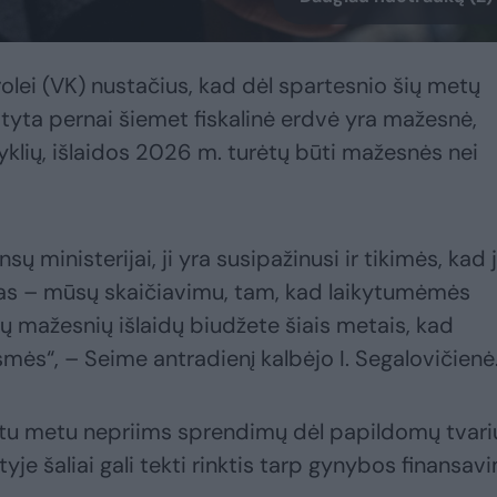
rolei (VK) nustačius, kad dėl spartesnio šių metų
tyta pernai šiemet fiskalinė erdvė yra mažesnė,
yklių, išlaidos 2026 m. turėtų būti mažesnės nei
ų ministerijai, ji yra susipažinusi ir tikimės, kad j
aidas – mūsų skaičiavimu, tam, kad laikytumėmės
rų mažesnių išlaidų biudžete šiais metais, kad
mės“, – Seime antradienį kalbėjo I. Segalovičienė
eitu metu nepriims sprendimų dėl papildomų tvari
tyje šaliai gali tekti rinktis tarp gynybos finansav