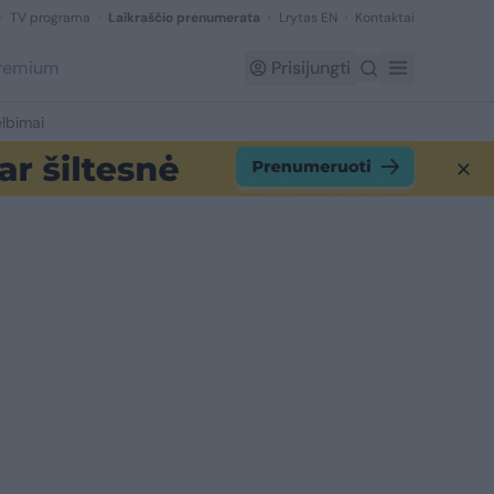
TV programa
Laikraščio prenumerata
Lrytas EN
Kontaktai
Premium
Prisijungti
lbimai