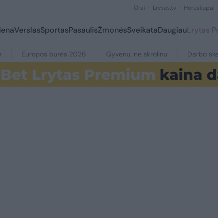
Orai
Lrytas.tv
Horoskopai
iena
Verslas
Sportas
Pasaulis
Žmonės
Sveikata
Daugiau
Lrytas 
e
Europos burės 2026
Gyvenu, ne skrolinu
Darbo ske