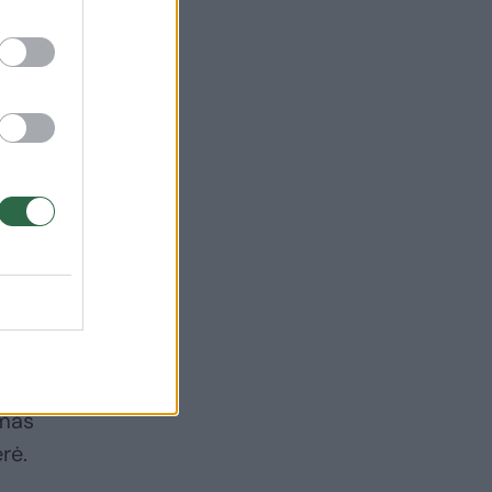
us
e 3
ą
 bus
imas
rė.