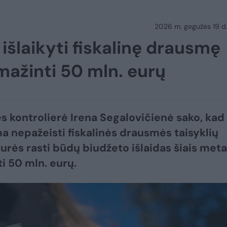
2026 m. gegužės 19 d.
 išlaikyti fiskalinę drausmę
 mažinti 50 mln. eurų
s kontrolierė Irena Segalovičienė sako, kad
 nepažeisti fiskalinės drausmės taisyklių
turės rasti būdų biudžeto išlaidas šiais meta
i 50 mln. eurų.