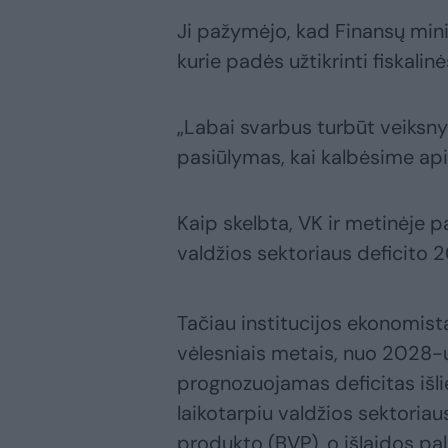
Ji pažymėjo, kad Finansų minis
kurie padės užtikrinti fiskalin
„Labai svarbus turbūt veiksny
pasiūlymas, kai kalbėsime apie
Kaip skelbta, VK ir metinėje 
valdžios sektoriaus deficito 
Tačiau institucijos ekonomis
vėlesniais metais, nuo 2028-
prognozuojamas deficitas iš
laikotarpiu valdžios sektoriau
produkto (BVP), o išlaidos palū