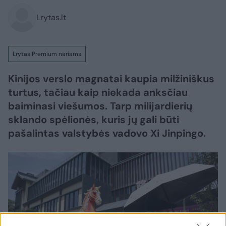
Lrytas.lt
Lrytas Premium nariams
Kinijos verslo magnatai kaupia milžiniškus
turtus, tačiau kaip niekada anksčiau
baiminasi viešumos. Tarp milijardierių
sklando spėlionės, kuris jų gali būti
pašalintas valstybės vadovo Xi Jinpingo.