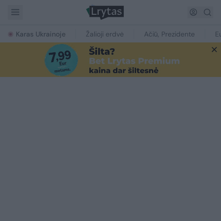
Karas Ukrainoje
Žalioji erdvė
Ačiū, Prezidente
E