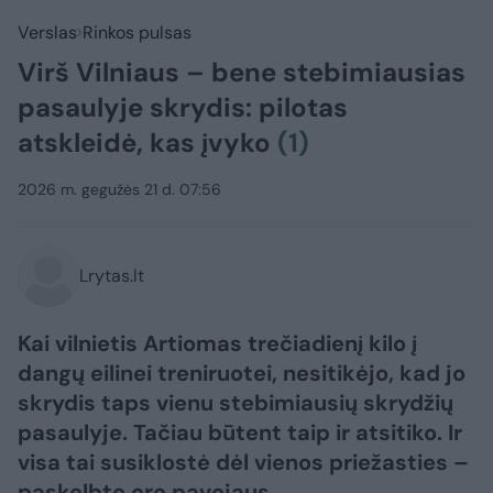
Verslas
Rinkos pulsas
Virš Vilniaus – bene stebimiausias
pasaulyje skrydis: pilotas
atskleidė, kas įvyko
(1)
2026 m. gegužės 21 d. 07:56
Lrytas.lt
Kai vilnietis Artiomas trečiadienį kilo į
dangų eilinei treniruotei, nesitikėjo, kad jo
skrydis taps vienu stebimiausių skrydžių
pasaulyje. Tačiau būtent taip ir atsitiko. Ir
visa tai susiklostė dėl vienos priežasties –
paskelbto oro pavojaus.