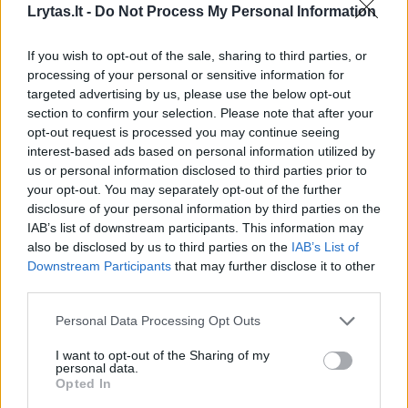
Lrytas.lt -
Do Not Process My Personal Information
If you wish to opt-out of the sale, sharing to third parties, or
processing of your personal or sensitive information for
Daugiau nuotraukų (4)
targeted advertising by us, please use the below opt-out
section to confirm your selection. Please note that after your
opt-out request is processed you may continue seeing
interest-based ads based on personal information utilized by
Kai vienas turtingiausių kinų Qin Yinglinas
us or personal information disclosed to third parties prior to
pasirodo viešai, jis kalba tiktai viena tema –
your opt-out. You may separately opt-out of the further
apie kiaules. Tačiau net tai būna retai,
disclosure of your personal information by third parties on the
IAB’s list of downstream participants. This information may
rašo
„Stern“.
also be disclosed by us to third parties on the
IAB’s List of
Downstream Participants
that may further disclose it to other
third parties.
Savo jėgomis turtus sukaupęs verslininkas
Personal Data Processing Opt Outs
(pastaruoju metu pagal „Forbes“ sąrašą jo
turtas vertinamas apie 20 mlrd. dolerių – 17
I want to opt-out of the Sharing of my
personal data.
mlrd. eurų) neduoda jokių interviu ir vengia
Opted In