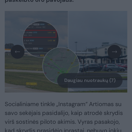
Daugiau nuotraukų (7)
Socialiniame tinkle „Instagram“ Artiomas su
savo sekėjais pasidalijo, kaip atrodė skrydis
virš sostinės piloto akimis. Vyras pasakojo,
kad skrydis prasidėjo įprastai, nebuvo jokių