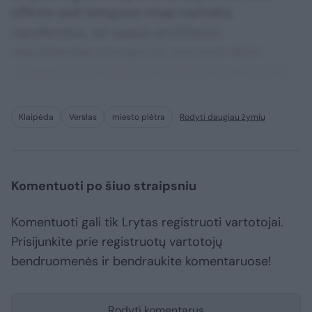
officiis sed tempore vitae veritatis
repellendus, ad saepe architecto
repudiandae corrupti sit non error illum
consequuntur adipisci dignissimos maxime.
Klaipėda
Verslas
miesto plėtra
Rodyti daugiau žymių
Komentuoti po šiuo straipsniu
Komentuoti gali tik Lrytas registruoti vartotojai.
Prisijunkite prie registruotų vartotojų
bendruomenės ir bendraukite komentaruose!
Rodyti komentarus