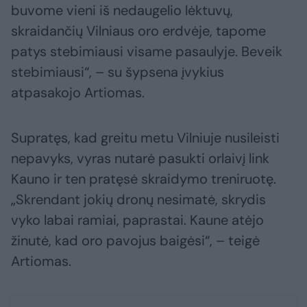
buvome vieni iš nedaugelio lėktuvų,
skraidančių Vilniaus oro erdvėje, tapome
patys stebimiausi visame pasaulyje. Beveik
stebimiausi“, – su šypsena įvykius
atpasakojo Artiomas.
Supratęs, kad greitu metu Vilniuje nusileisti
nepavyks, vyras nutarė pasukti orlaivį link
Kauno ir ten pratęsė skraidymo treniruotę.
„Skrendant jokių dronų nesimatė, skrydis
vyko labai ramiai, paprastai. Kaune atėjo
žinutė, kad oro pavojus baigėsi“, – teigė
Artiomas.