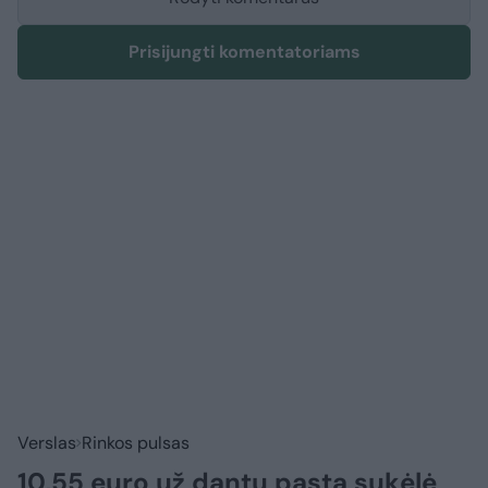
Prisijungti komentatoriams
Verslas
Rinkos pulsas
10,55 euro už dantų pastą sukėlė