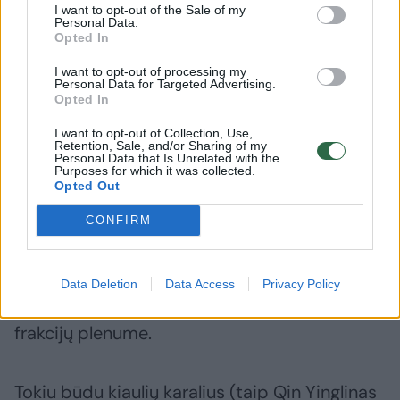
viešų renginių.
I want to opt-out of the Sale of my
Personal Data.
Opted In
Didžiausios Kinijos kiaulių veisimo ir skerdimo
I want to opt-out of processing my
bendrovės 61 metų savininkas, kuris kadaise
Personal Data for Targeted Advertising.
Opted In
pradėjo verslą su 20 motininių kiaulių,
I want to opt-out of Collection, Use,
priklauso prie tykiausių šalies milijardierių.
Retention, Sale, and/or Sharing of my
Personal Data that Is Unrelated with the
Purposes for which it was collected.
Opted Out
Per Nacionalinio liaudies kongreso fiktyvaus
CONFIRM
Kinijos parlamento pasitarimus Qin Yinglinas
prieš metus pristatė penkerių metų visiškai
automatizuotą paršelių veisimo planą. Tačiau
Data Deletion
Data Access
Privacy Policy
ne per pagrindinį posėdį, bet uždarame
frakcijų plenume.
Tokiu būdu kiaulių karalius (taip Qin Yinglinas