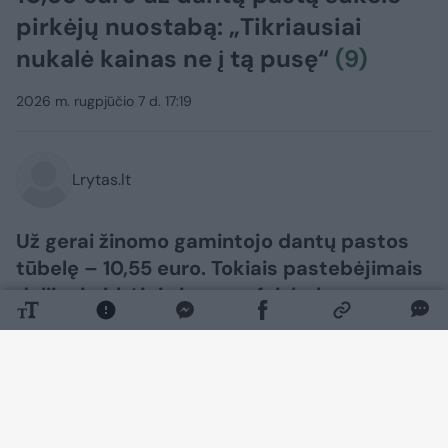
pirkėjų nuostabą: „Tikriausiai
nukalė kainas ne į tą pusę“
(9)
2026 m. rugpjūčio 7 d. 17:19
Lrytas.lt
Už gerai žinomo gamintojo dantų pastos
tūbelę – 10,55 euro. Tokiais pastebėjimais
dalijosi pirkėjai viename feisbuko
puslapyje.