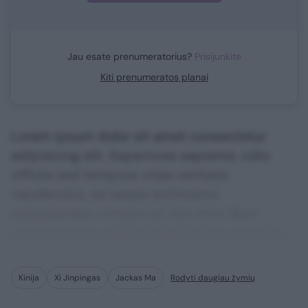
Jau esate prenumeratorius?
Prisijunkite
Kiti prenumeratos planai
Lorem ipsum dolor sit amet consectetur
adipisicing elit. Asperiores sapiente, odio
officiis sed tempore vitae veritatis
repellendus, ad saepe architecto
repudiandae corrupti sit non error illum
consequuntur adipisci dignissimos maxime.
Kinija
Xi Jinpingas
Jackas Ma
Rodyti daugiau žymių