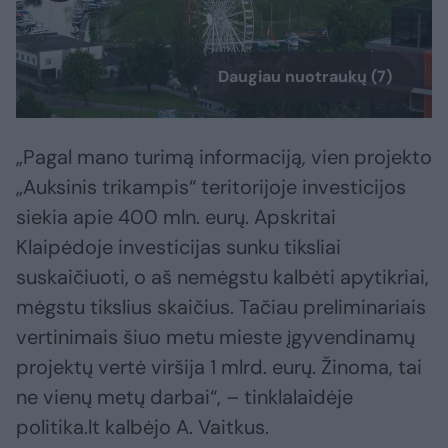
Daugiau nuotraukų (7)
„Pagal mano turimą informaciją, vien projekto
„Auksinis trikampis“ teritorijoje investicijos
siekia apie 400 mln. eurų. Apskritai
Klaipėdoje investicijas sunku tiksliai
suskaičiuoti, o aš nemėgstu kalbėti apytikriai,
mėgstu tikslius skaičius. Tačiau preliminariais
vertinimais šiuo metu mieste įgyvendinamų
projektų vertė viršija 1 mlrd. eurų. Žinoma, tai
ne vienų metų darbai“, – tinklalaidėje
politika.lt kalbėjo A. Vaitkus.