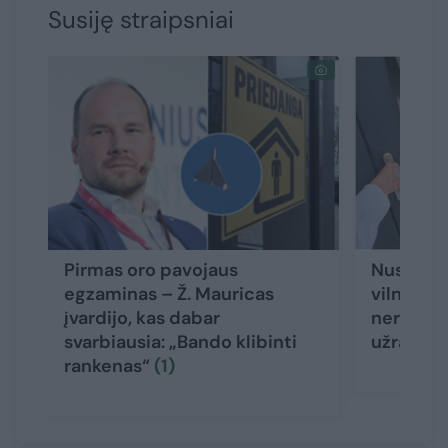
Susiję straipsniai
Pirmas oro pavojaus
Nuskubėj
egzaminas – Ž. Mauricas
vilniečia
įvardijo, kas dabar
nerado: 
svarbiausia: „Bando klibinti
užrakint
rankenas“
(1)