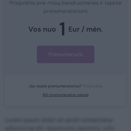
Prisijunkite prie mūsų bendruomenės ir tapkite
prenumeratoriumi
1
Vos nuo
Eur / mėn.
Prenumeruoti
Jau esate prenumeratorius?
Prisijunkite
Kiti prenumeratos planai
Lorem ipsum dolor sit amet consectetur
adipisicing elit. Asperiores sapiente, odio