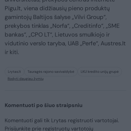
Pigu.lt, viena didžiausių pieno produktų
gamintojų Baltijos šalyse „Vilvi Group“,
prekybos tinklas „Norfa“, „Creditinfo“, „SME
bankas“, „CPO LT“, Lietuvos smulkiojo ir
vidutinio verslo taryba, UAB „Perfe“, Austres.lt
ir kiti.
Lrytas.lt
Tauragės rajono savivaldybė
LKU kredito unijų grupė
Rodyti daugiau žymių
Komentuoti po šiuo straipsniu
Komentuoti gali tik Lrytas registruoti vartotojai.
Prisijunkite prie registruotų vartotojų