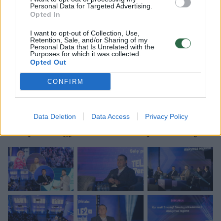
Personal Data for Targeted Advertising.
stiprinantiems regionų ekonomiką bei
Opted In
Lietuvos verslo konkurencingumą.
I want to opt-out of Collection, Use,
Konferencija „Verslo genas“ Tauragėje vyko
Retention, Sale, and/or Sharing of my
Personal Data that Is Unrelated with the
Purposes for which it was collected.
visą dieną, o renginio diskusijas ir
Opted Out
svarbiausius pranešimus buvo galima stebėti
CONFIRM
tiek gyvai, tiek nuotoliniu būdu.
Konferencija „Verslo genas“:
Data Deletion
Data Access
Privacy Policy
pasižvalgykite „Verslo kompasas“ salėje