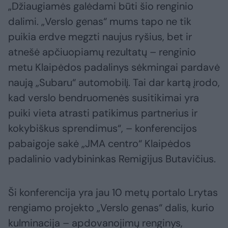
„Džiaugiamės galėdami būti šio renginio
dalimi. „Verslo genas“ mums tapo ne tik
puikia erdve megzti naujus ryšius, bet ir
atnešė apčiuopiamų rezultatų – renginio
metu Klaipėdos padalinys sėkmingai pardavė
naują „Subaru“ automobilį. Tai dar kartą įrodo,
kad verslo bendruomenės susitikimai yra
puiki vieta atrasti patikimus partnerius ir
kokybiškus sprendimus“, – konferencijos
pabaigoje sakė „JMA centro“ Klaipėdos
padalinio vadybininkas Remigijus Butavičius.
Ši konferencija yra jau 10 metų portalo Lrytas
rengiamo projekto „Verslo genas“ dalis, kurio
kulminacija – apdovanojimų renginys,