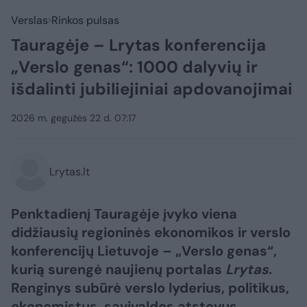
Verslas
Rinkos pulsas
Tauragėje – Lrytas konferencija
„Verslo genas“: 1000 dalyvių ir
išdalinti jubiliejiniai apdovanojimai
2026 m. gegužės 22 d. 07:17
Lrytas.lt
Penktadienį Tauragėje įvyko viena
didžiausių regioninės ekonomikos ir verslo
konferencijų Lietuvoje – „Verslo genas“,
kurią surengė naujienų portalas
Lrytas
.
Renginys subūrė verslo lyderius, politikus,
ekonomistus, savivaldos atstovus,