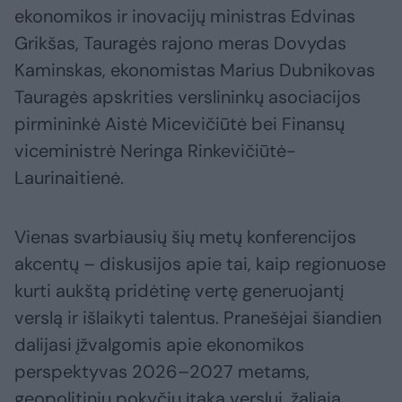
ekonomikos ir inovacijų ministras Edvinas
Grikšas, Tauragės rajono meras Dovydas
Kaminskas, ekonomistas Marius Dubnikovas
Tauragės apskrities verslininkų asociacijos
pirmininkė Aistė Micevičiūtė bei Finansų
viceministrė Neringa Rinkevičiūtė-
Laurinaitienė.
Vienas svarbiausių šių metų konferencijos
akcentų – diskusijos apie tai, kaip regionuose
kurti aukštą pridėtinę vertę generuojantį
verslą ir išlaikyti talentus. Pranešėjai šiandien
dalijasi įžvalgomis apie ekonomikos
perspektyvas 2026–2027 metams,
geopolitinių pokyčių įtaką verslui, žaliąją