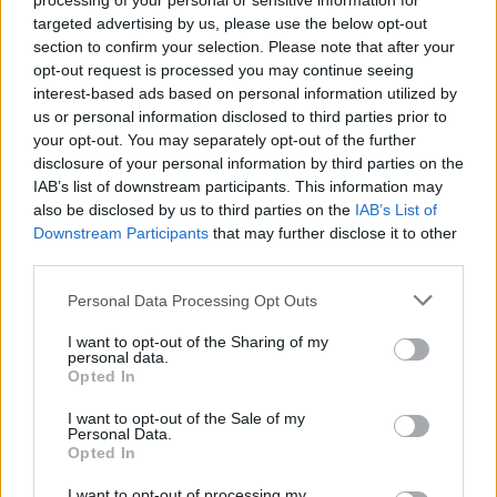
processing of your personal or sensitive information for
klausėsi sėkmės istorijų apie verslo augimą
targeted advertising by us, please use the below opt-out
regionuose – nuo mažų šeimos įmonių iki
section to confirm your selection. Please note that after your
opt-out request is processed you may continue seeing
tarptautinėse rinkose veikiančių bendrovių.
interest-based ads based on personal information utilized by
us or personal information disclosed to third parties prior to
your opt-out. You may separately opt-out of the further
Renginio lankytojai visos dienos metu galėjo
disclosure of your personal information by third parties on the
susipažinti su naujausiais verslo sprendimais,
IAB’s list of downstream participants. This information may
also be disclosed by us to third parties on the
IAB’s List of
technologijomis, mobilumo inovacijomis bei
Downstream Participants
that may further disclose it to other
užmegzti naujus kontaktus. Konferencijoje
third parties.
dalyvavo daugiau nei 60 pranešėjų iš įvairių
Personal Data Processing Opt Outs
sričių – ekonomikos, politikos, technologijų,
I want to opt-out of the Sharing of my
finansų, gamybos, eksporto ir regioninės
personal data.
Opted In
plėtros, žiniasklaidos.
I want to opt-out of the Sale of my
Personal Data.
Renginiu siekiama, kad tai taps platforma ne
Opted In
tik diskusijoms, bet ir realiems sprendimams,
I want to opt-out of processing my