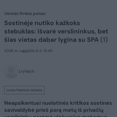
Verslas
Rinkos pulsas
Sostinėje nutiko kažkoks
stebuklas: išvarė verslininkus, bet
šias vietas dabar lygina su SPA
(1)
2026 m. rugpjūčio 6 d. 15:49
Lrytas.lt
Lrytas Premium nariams
Neapsikentusi nuolatinės kritikos sostinės
savivaldybė prieš porą metų iš privačių
verslininkų perėmė viešuosius mokamus