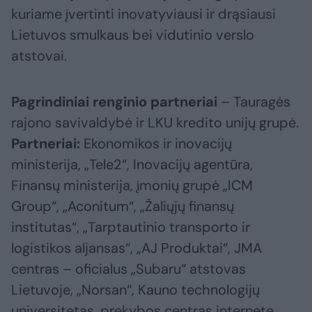
kuriame įvertinti inovatyviausi ir drąsiausi
Lietuvos smulkaus bei vidutinio verslo
atstovai.
Pagrindiniai renginio partneriai
– Tauragės
rajono savivaldybė ir LKU kredito unijų grupė.
Partneriai:
Ekonomikos ir inovacijų
ministerija, „Tele2“, Inovacijų agentūra,
Finansų ministerija, įmonių grupė „ICM
Group“, „Aconitum“, „Žaliųjų finansų
institutas“, „Tarptautinio transporto ir
logistikos aljansas“, „AJ Produktai“, JMA
centras – oficialus „Subaru“ atstovas
Lietuvoje, „Norsan“, Kauno technologijų
universitetas, prekybos centras internete