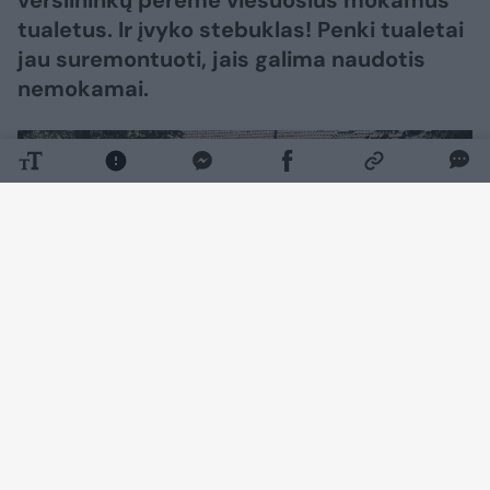
tualetus. Ir įvyko stebuklas! Penki tualetai
jau suremontuoti, jais galima naudotis
nemokamai.
Daugiau nuotraukų (12)
„Beveik naujas SPA miesto centre“, –