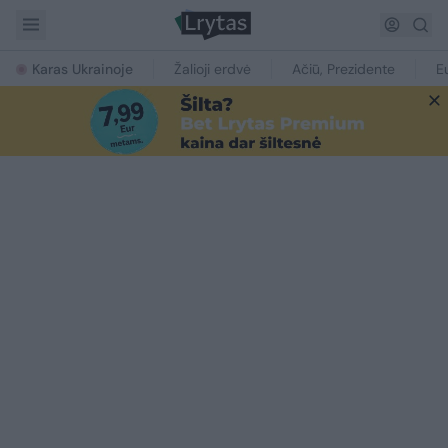
Karas Ukrainoje
Žalioji erdvė
Ačiū, Prezidente
E