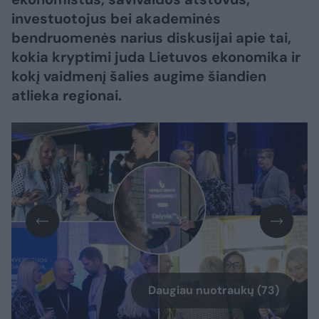
investuotojus bei akademinės
bendruomenės narius diskusijai apie tai,
kokia kryptimi juda Lietuvos ekonomika ir
kokį vaidmenį šalies augime šiandien
atlieka regionai.
Daugiau nuotraukų (73)