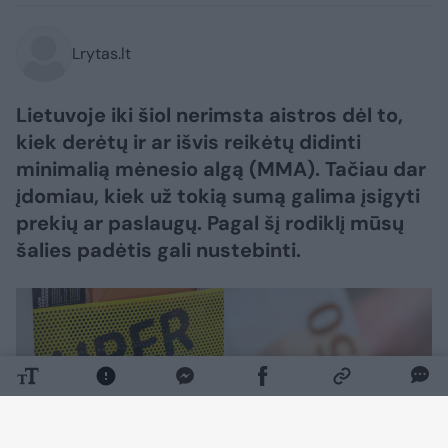
Lrytas.lt
Lietuvoje iki šiol nerimsta aistros dėl to,
kiek derėtų ir ar išvis reikėtų didinti
minimalią mėnesio algą (MMA). Tačiau dar
įdomiau, kiek už tokią sumą galima įsigyti
prekių ar paslaugų. Pagal šį rodiklį mūsų
šalies padėtis gali nustebinti.