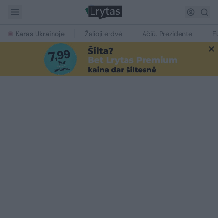
Karas Ukrainoje
Žalioji erdvė
Ačiū, Prezidente
E