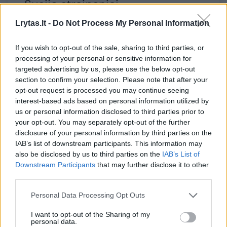
Susiję straipsniai
Lrytas.lt -
Do Not Process My Personal Information
If you wish to opt-out of the sale, sharing to third parties, or
processing of your personal or sensitive information for
targeted advertising by us, please use the below opt-out
section to confirm your selection. Please note that after your
opt-out request is processed you may continue seeing
→
interest-based ads based on personal information utilized by
us or personal information disclosed to third parties prior to
your opt-out. You may separately opt-out of the further
Žlugusio banko „Snoras“
Žlugusio
disclosure of your personal information by third parties on the
akcininkas V. Antonovas
akcinink
IAB’s list of downstream participants. This information may
pargabentas į Lietuvą ir
Antonovą
also be disclosed by us to third parties on the
IAB’s List of
Downstream Participants
that may further disclose it to other
uždarytas į areštinę
(1)
leido pe
third parties.
Personal Data Processing Opt Outs
I want to opt-out of the Sharing of my
personal data.