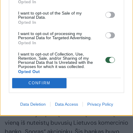
Opted In
Generalinė prokuratūra jau pirmiau informavo
naujienų agentūrą „LETA“, kad Tarptautinio
I want to opt-out of the Sale of my
Personal Data.
bendradarbiavimo skyrius gavo teismo
Opted In
prašymus išduoti Europos arešto orderį
I want to opt-out of processing my
dvejose V. Antonovui iškeltose
Personal Data for Targeted Advertising.
Opted In
baudžiamosiose bylose.
I want to opt-out of Collection, Use,
Retention, Sale, and/or Sharing of my
Personal Data that Is Unrelated with the
Išnagrinėjus teismo prašymus, pagal
Purposes for which it was collected.
Opted Out
kiekvieną iš jų buvo išduotas Europos arešto
CONFIRM
orderis.
Taip pat pranešta, kad Prancūzija Lietuvai
Data Deletion
Data Access
Privacy Policy
išdavė Rusijos pilietį Vladimirą Antonovą –
vieną iš nuteistų buvusių Lietuvos komercinio
banko „Snoras“ akcininkų. Šis bankas buvo