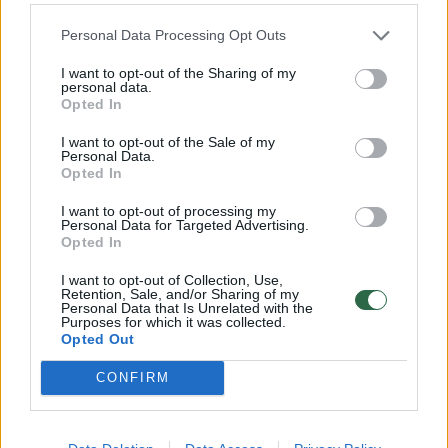
Personal Data Processing Opt Outs
Jei net ir nedidelis sukrėtimas išbalansuoja
pinigų srautus ir sukelia įtampą dėl
I want to opt-out of the Sharing of my
personal data.
įsipareigojimų vykdymo – tai vienas ženklų,
Opted In
kad finansinė našta verslui galbūt per didelė“,
I want to opt-out of the Sale of my
Personal Data.
– pažymi ekspertė.
Opted In
I want to opt-out of processing my
Personal Data for Targeted Advertising.
Finansavimas turi kurti ilgalaikę vertę
Opted In
I want to opt-out of Collection, Use,
Finansavimo poveikis verslui priklauso ne nuo
Retention, Sale, and/or Sharing of my
Personal Data that Is Unrelated with the
Purposes for which it was collected.
jo prieinamumo, o nuo to, kokį rezultatą jis
Opted Out
sukuria ilguoju laikotarpiu.
CONFIRM
A. Baranovės teigimu, prieš skolinantis verta