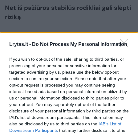
Net iš pažiūros stabilūs rodikliai gali slėpti
riziką
A. Baranovė pabrėžia, kad viena dažniausių
Lrytas.lt -
Do Not Process My Personal Information
klaidų – manyti, kad viskas kontroliuojama
tol, kol verslas veikia „pagal planą“, kai
If you wish to opt-out of the sale, sharing to third parties, or
pajamos padengia išlaidas, tačiau
processing of your personal or sensitive information for
targeted advertising by us, please use the below opt-out
nenumatytiems atvejams nelieka jokios
section to confirm your selection. Please note that after your
finansinės pagalvės.
opt-out request is processed you may continue seeing
interest-based ads based on personal information utilized by
us or personal information disclosed to third parties prior to
„Versle netikėtumai yra labiau taisyklė nei
your opt-out. You may separately opt-out of the further
disclosure of your personal information by third parties on the
išimtis: gali sugesti įranga, vėluoti kliento
IAB’s list of downstream participants. This information may
apmokėjimas, sutrikti tiekimo grandinė ar
also be disclosed by us to third parties on the
IAB’s List of
netikėtai išaugti veiklos kaštai.
Downstream Participants
that may further disclose it to other
third parties.