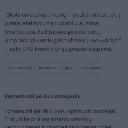
„Skola turėtų kurti vertę – padėti investuoti į
plėtrą, efektyvumą ir stabilų augimą.
Svarbiausia, kad įsipareigojimai būtų
proporcingi verslo galimybėms juos vykdyti“,
– sako LKU kredito unijų grupės ekspertė.
sapnuoti skolą
LKU kredito unijų grupė
verslo genas
Komentuoti po šiuo straipsniu
Komentuoti gali tik Lrytas registruoti vartotojai.
Prisijunkite prie registruotų vartotojų
bendruomenės ir bendraukite komentaruose!