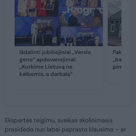
Išdalinti jubiliejiniai „Verslo
Pakruojo 
geno“ apdovanojimai:
„bankeli
„Kurkime Lietuvą ne
pirmiau
kalbomis, o darbais“
Ekspertės teigimu, sveikas skolinimasis
prasideda nuo labai paprasto klausimo – ar