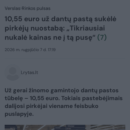
Verslas
Rinkos pulsas
10,55 euro už dantų pastą sukėlė
pirkėjų nuostabą: „Tikriausiai
nukalė kainas ne į tą pusę“
(7)
2026 m. rugpjūčio 7 d. 17:19
Lrytas.lt
Už gerai žinomo gamintojo dantų pastos
tūbelę – 10,55 euro. Tokiais pastebėjimais
dalijosi pirkėjai viename feisbuko
puslapyje.