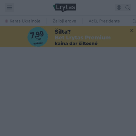
Karas Ukrainoje
Žalioji erdvė
Ačiū, Prezidente
E