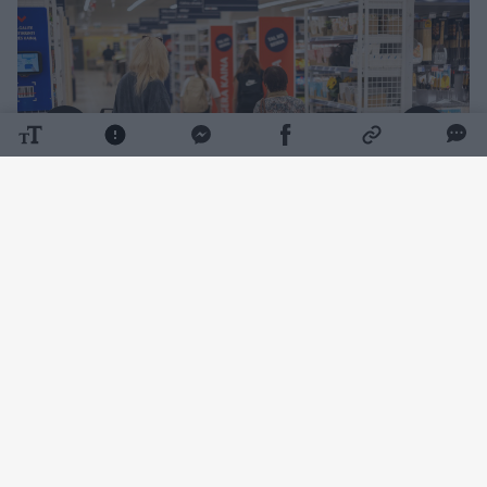
Daugiau nuotraukų (2)
Tiek už dantų pastos „Colgate Max White
Purple Reveal“ pakuotę prašyta sumokėti
prekybos tinkle „Maxima“. Tiesa, tuo pat
metu šio gamintojo prekėms taikyta 50 proc.
nuolaida, jų perkant mažiausiai dvi.