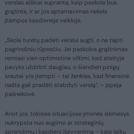
verslas aiškiai supranta, kaip paskola bus
grąžinta, ir ar jos aptarnavimas nekels
įtampos kasdienėje veikloje.
„Skola turėtų padėti verslui augti, o ne tapti
pagrindiniu rūpesčiu. Jei paskolos grąžinimas
remiasi vien optimistine viltimi, kad ateityje
pavyks uždirbti daugiau, o šiandien pinigų
srautai yra įtempti – tai ženklas, kad finansinė
našta gali pradėti stabdyti verslą“, – įspėja
pašnekovė.
Anot jos, tokiose situacijose įmonės dėmesys
nukrypsta nuo augimo ar strateginių
sprendimų į kasdienį išgyvenimą – kaip laiku