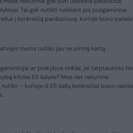
a mėsa nebūtinai gali būti užkrėsta paukščius
ykloje. Tai gali nutikti ruošiant jos pusgaminius
tvežus į konkrečią parduotuvę, kurioje buvo pažeis
atvejis mums nutiko jau ne pirmą kartą.
gamintojai ar prekybos tinklai, jei tarptautinio ti
ekybą kitose ES šalyse? Mes net neturime
i nutiko – kurioje iš ES šalių konkrečiai buvo rasta
s.