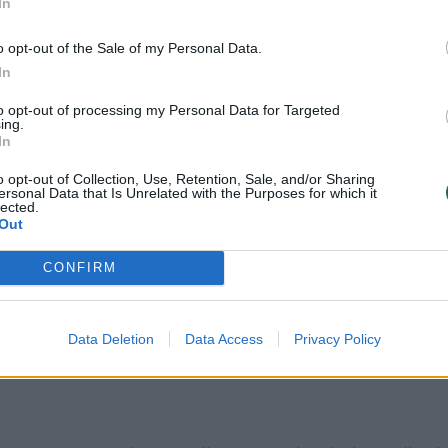
In
o opt-out of the Sale of my Personal Data.
In
Po milžiniško
Svarbus pokytis
duomenų
šeimoms: vieną
to opt-out of processing my Personal Data for Targeted
ing.
nutekėjimo – svarbi
išmoką planuoja
In
žinia turintiems
mokėti ilgiau
nekilnojamojo turto
o opt-out of Collection, Use, Retention, Sale, and/or Sharing
ersonal Data that Is Unrelated with the Purposes for which it
(4)
lected.
Out
CONFIRM
Data Deletion
Data Access
Privacy Policy
velgdama tik į RASFF informaciją, produkciją liep