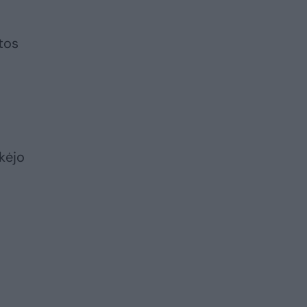
tos
ekėjo
s