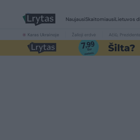
Naujausi
Skaitomiausi
Lietuvos d
Karas Ukrainoje
Žalioji erdvė
Ačiū, Prezident