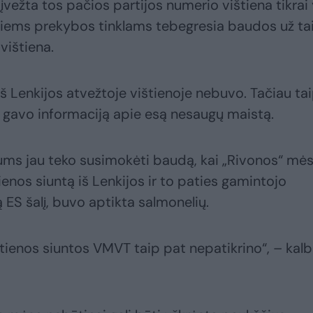
 įvežta tos pačios partijos numerio vištiena tikrai
kitiems prekybos tinklams tebegresia baudos už tai
vištiena.
 iš Lenkijos atvežtoje vištienoje nebuvo. Tačiau ta
ie gavo informaciją apie esą nesaugų maistą.
ums jau teko susimokėti baudą, kai „Rivonos“ mė
nos siuntą iš Lenkijos ir to paties gamintojo
ą ES šalį, buvo aptikta salmonelių.
štienos siuntos VMVT taip pat nepatikrino“, – kalb