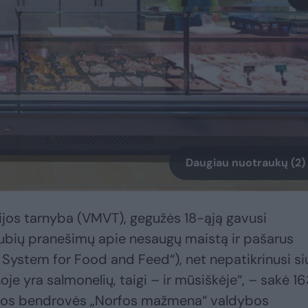
Daugiau nuotraukų (2)
rijos tarnyba (VMVT), gegužės 18-ąją gavusi
Skubių pranešimų apie nesaugų maistą ir pašarus
System for Food and Feed“), net nepatikrinusi si
oje yra salmonelių, taigi – ir mūsiškėje“, – sakė 1
čios bendrovės „Norfos mažmena“ valdybos