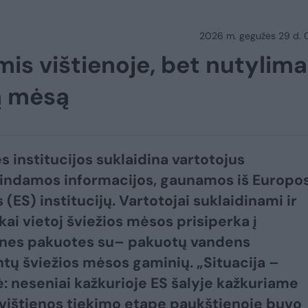
2026 m. gegužės 29 d.
s vištienoje, bet nutylima
ą mėsą
s institucijos suklaidina vartotojus
indamos informacijos, gaunamos iš Europo
(ES) institucijų. Vartotojai suklaidinami ir
kai vietoj šviežios mėsos prisiperka į
nes pakuotes su– pakuotų vandens
ntų šviežios mėsos gaminių. „Situacija –
ė: neseniai kažkurioje ES šalyje kažkuriame
 vištienos tiekimo etape paukštienoje buvo