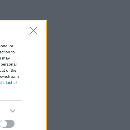
nta
sonal or
ection to
ou may
 personal
out of the
 downstream
B’s List of