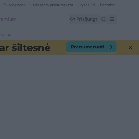
TV programa
Laikraščio prenumerata
Lrytas EN
Kontaktai
Premium
Prisijungti
lbimai