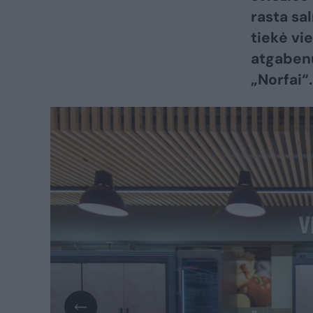
rasta sa
tiekė vi
atgabenu
„Norfai“.