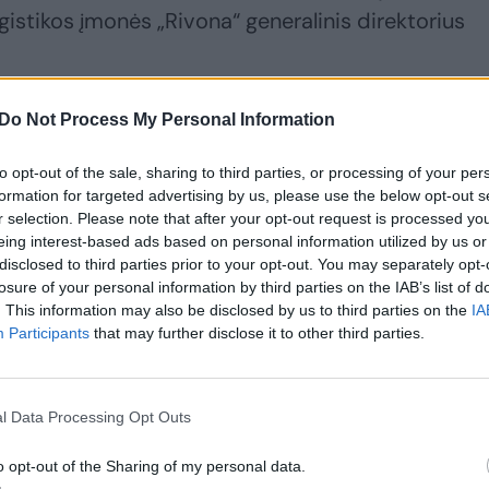
gistikos įmonės „Rivona“ generalinis direktorius
Do Not Process My Personal Information
totojus, nes į Lietuvą tos Lenkijos įmonės atgabe
monelėmis. Nepaisant to, ja prekiavusiems
to opt-out of the sale, sharing to third parties, or processing of your per
audos.
formation for targeted advertising by us, please use the below opt-out s
r selection. Please note that after your opt-out request is processed y
eing interest-based ads based on personal information utilized by us or
disclosed to third parties prior to your opt-out. You may separately opt-
losure of your personal information by third parties on the IAB’s list of
. This information may also be disclosed by us to third parties on the
IA
Participants
that may further disclose it to other third parties.
l Data Processing Opt Outs
o opt-out of the Sharing of my personal data.