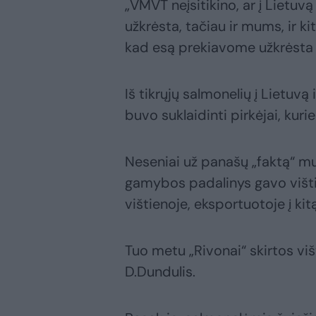
„VMVT neįsitikino, ar į Lietuvą
užkrėsta, tačiau ir mums, ir 
kad esą prekiavome užkrėsta 
Iš tikrųjų salmonelių į Lietuvą
buvo suklaidinti pirkėjai, kur
Neseniai už panašų „faktą“ m
gamybos padalinys gavo vištie
vištienoje, eksportuotoje į kit
Tuo metu „Rivonai“ skirtos vi
D.Dundulis.