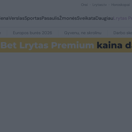
Orai
Lrytas.tv
Horoskopai
iena
Verslas
Sportas
Pasaulis
Žmonės
Sveikata
Daugiau
Lrytas 
e
Europos burės 2026
Gyvenu, ne skrolinu
Darbo ske