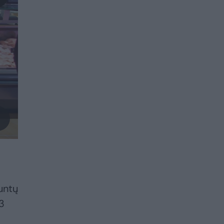
untų
63