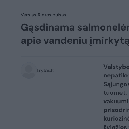
Verslas
Rinkos pulsas
Gąsdinama salmonelėmi
apie vandeniu įmirkyt
Valstybė
Lrytas.lt
nepatikr
Sąjungos 
tuomet, 
vakuumi
prisodri
kuriozin
šviežios