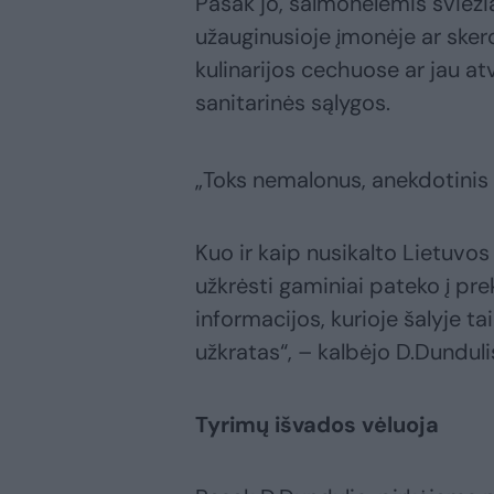
Pasak jo, salmonelėmis švieži
užauginusioje įmonėje ar skerd
kulinarijos cechuose ar jau a
sanitarinės sąlygos.
„Toks nemalonus, anekdotinis 
Kuo ir kaip nusikalto Lietuvos 
užkrėsti gaminiai pateko į pr
informacijos, kurioje šalyje ta
užkratas“, – kalbėjo D.Dunduli
Tyrimų išvados vėluoja