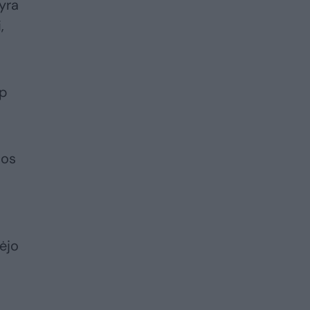
 yra
,
ip
sos
ėjo