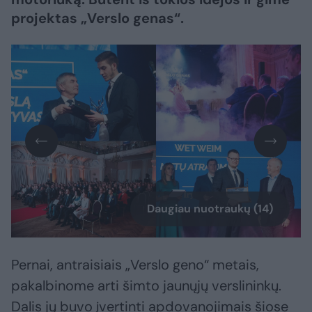
projektas „Verslo genas“.
Daugiau nuotraukų (14)
Pernai, antraisiais „Verslo geno“ metais,
pakalbinome arti šimto jaunųjų verslininkų.
Dalis jų buvo įvertinti apdovanojimais šiose