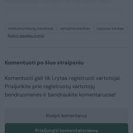
repudiandae corrupti sit non error illum
consequuntur adipisci dignissimos maxime.
telekomunikacijų bendrovė
vartojimo kreditas
Lietuvos bankas
Rodyti daugiau žymių
Komentuoti po šiuo straipsniu
Komentuoti gali tik Lrytas registruoti vartotojai.
Prisijunkite prie registruotų vartotojų
bendruomenės ir bendraukite komentaruose!
Rodyti komentarus
Prisijungti komentatoriams