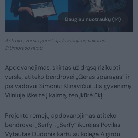
Daugiau nuotraukų (14)
Antrojo „Verslo geno“ apdovanojimų vakaras.
D.Umbraso nuotr.
Apdovanojimas, skirtas už drąsą rizikuoti
versle, atiteko bendrovei „Geras šparagas“ ir
jos vadovui Simonui Klinavičiui. Jis gyvenimą
Vilniuje iškeitė į kaimą, ten įkūrė ūkį.
Projekto rėmėjų apdovanojimas atiteko
bendrovei „Serfy“. „Serfy“ įkūrėjas Povilas
Vytautas Dudonis kartu su kolega Algirdu