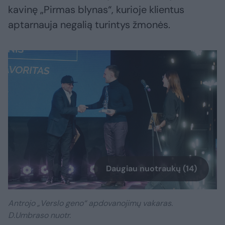
kavinę „Pirmas blynas“, kurioje klientus
aptarnauja negalią turintys žmonės.
Daugiau nuotraukų (14)
Antrojo „Verslo geno“ apdovanojimų vakaras.
D.Umbraso nuotr.