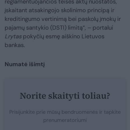
reglamentuojančios teisės aktų nuostatos,
įskaitant atsakingojo skolinimo principą ir
kreditingumo vertinimą bei paskolų įmokų ir
pajamų santykio (DSTI) limitą“, – portalui
Lrytas
pokyčių esmę aiškino Lietuvos
bankas.
Numatė išimtį
Norite skaityti toliau?
Prisijunkite prie mūsų bendruomenės ir tapkite
prenumeratoriumi