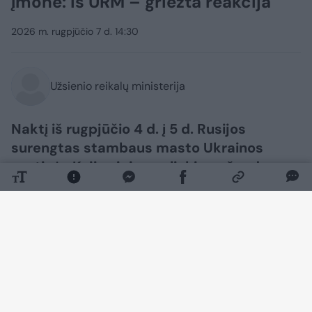
įmonė: iš URM – griežta reakcija
2026 m. rugpjūčio 7 d. 14:30
Užsienio reikalų ministerija
Naktį iš rugpjūčio 4 d. į 5 d. Rusijos
surengtas stambaus masto Ukrainos
sostinės Kyjivo ir jo apylinkių apšaudymas
nusinešė mažiausiai 17 civilių gyventojų
gyvybių, dar kelios dešimtys žmonių
sužeista.