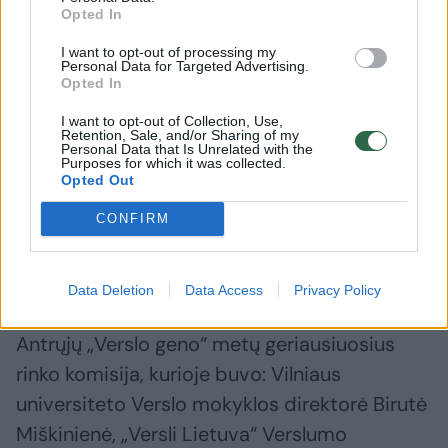
Opted In
I want to opt-out of processing my
Personal Data for Targeted Advertising.
Opted In
I want to opt-out of Collection, Use,
Retention, Sale, and/or Sharing of my
Personal Data that Is Unrelated with the
Purposes for which it was collected.
Opted Out
Daugiau nuotraukų (14)
CONFIRM
Antrojo „Verslo geno“ apdovanojimų vakaras.
D.Umbraso nuotr.
Data Deletion
Data Access
Privacy Policy
Antrųjų „Verslo geno“ metų geriausiuosius
rinko komisija, kurioje buvo: Vilniaus
universiteto Verslo mokyklos direktorė Birutė
Miškinienė, „Versli Lietuva“ Verslumo