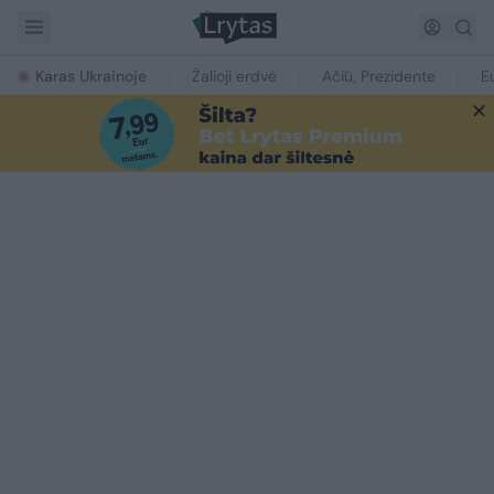
Karas Ukrainoje
Žalioji erdvė
Ačiū, Prezidente
E