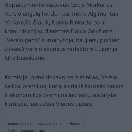
departamento vadovas Gytis Morkūnas,
Verslo angelų fondo I partneris Algimantas
Variakojis, Šiaulių banko Rinkodaros ir
komunikacijos direktorė Daiva Grikšienė,
„Verslo geno“ sumanytoja, naujienų portalo
lrytas.lt
verslo skyriaus redaktorė Eugenija
Grižibauskienė.
Komisijai pirmininkavo verslininkas, Verslo
taikos premijos, kurią skiria iš Nobelio taikos
ir ekonomikos premijos laureatų sudaryta
komisija, laureatas Vladas Lašas.
jaunas verslas
apdovanojimai
^Instant
Rodyti daugiau žymių