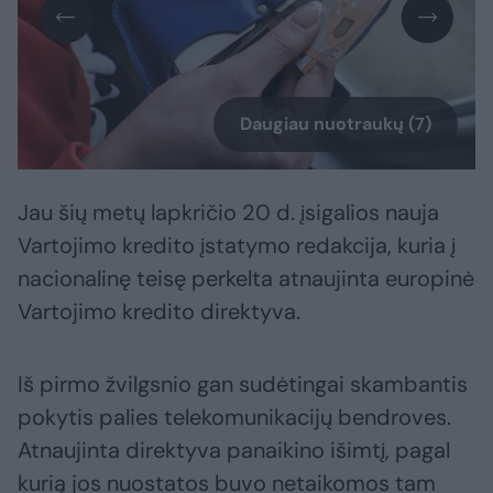
Daugiau nuotraukų (7)
Jau šių metų lapkričio 20 d. įsigalios nauja
Vartojimo kredito įstatymo redakcija, kuria į
nacionalinę teisę perkelta atnaujinta europinė
Vartojimo kredito direktyva.
Iš pirmo žvilgsnio gan sudėtingai skambantis
pokytis palies telekomunikacijų bendroves.
Atnaujinta direktyva panaikino išimtį, pagal
kurią jos nuostatos buvo netaikomos tam