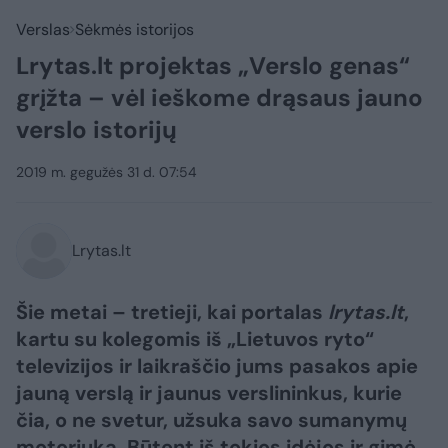
Verslas
Sėkmės istorijos
Lrytas.lt projektas „Verslo genas“
grįžta – vėl ieškome drąsaus jauno
verslo istorijų
2019 m. gegužės 31 d. 07:54
Lrytas.lt
Šie metai – tretieji, kai portalas
lrytas.lt
,
kartu su kolegomis iš „Lietuvos ryto“
televizijos ir laikraščio jums pasakos apie
jauną verslą ir jaunus verslininkus, kurie
čia, o ne svetur, užsuka savo sumanymų
motoriuką. Būtent iš tokios idėjos ir gimė