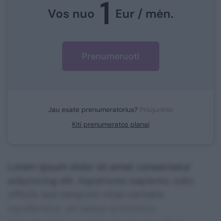
1
Vos nuo
Eur / mėn.
Prenumeruoti
Jau esate prenumeratorius?
Prisijunkite
Kiti prenumeratos planai
Lorem ipsum dolor sit amet consectetur
adipisicing elit. Asperiores sapiente, odio
officiis sed tempore vitae veritatis
repellendus, ad saepe architecto