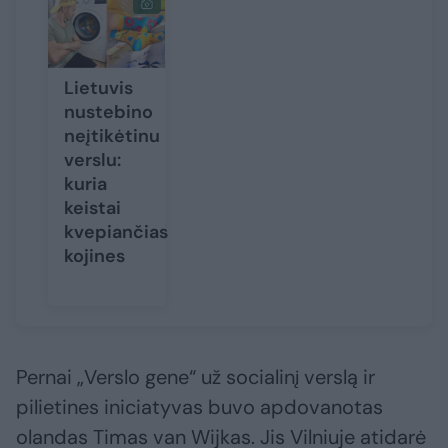
Lietuvis
nustebino
neįtikėtinu
verslu:
kuria
keistai
kvepiančias
kojines
Pernai „Verslo gene“ už socialinį verslą ir
pilietines iniciatyvas buvo apdovanotas
olandas Timas van Wijkas. Jis Vilniuje atidarė