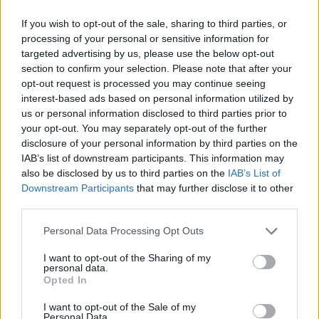
D.Umbraso nuotr.
If you wish to opt-out of the sale, sharing to third parties, or
processing of your personal or sensitive information for
15 metų emigracijoje praleidęs, o dabar
targeted advertising by us, please use the below opt-out
section to confirm your selection. Please note that after your
Kėdainių centre ūkininkų parduotuvę
opt-out request is processed you may continue seeing
„Ragauk“ turintis verslininkas Rimantas
interest-based ads based on personal information utilized by
Mačiulskis buvo įvertintas už tai, kad grįžęs iš
us or personal information disclosed to third parties prior to
your opt-out. You may separately opt-out of the further
užsienio verslo ėmėsi gimtinėje.
disclosure of your personal information by third parties on the
IAB’s list of downstream participants. This information may
also be disclosed by us to third parties on the
IAB’s List of
Pernai metų atradimas – klaipėdietis, kanojų
Downstream Participants
that may further disclose it to other
statytojas, „Wet Weim“ įmonės įkūrėjas Janis
third parties.
Žekanis. Jis savomis rankomis iš mažų kedro
Personal Data Processing Opt Outs
medienos riekelių stato kanojas.
I want to opt-out of the Sharing of my
personal data.
Opted In
I want to opt-out of the Sale of my
Personal Data.