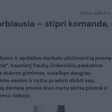
2019 m. spalio 15 d.
varbiausia – stipri komanda,
ažymo ir apdailos darbais užsiimančią įmonę
a“, kaunietį Paulių Zinkevičių paskatino
s dukros gimimas, suteikęs daugiau
imo savimi ir ryžto pradėti dirbti sau.
ią dėmesį įmonė šiuo metu skiria plėtrai ir
nimui rinkoje.