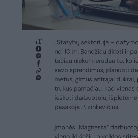
„Statybų sektoriuje – dažymo 
nei 10 m. Bandžiau dirbti ir pag
tačiau niekur neradau to, ko 
savo sprendimus, planuoti darb
metus, gimus antrajai dukrai, 
trukus pamačiau, kad vienas 
ieškoti darbuotojų, išplėtėme v
pasakoja P. Zinkevičius.
Įmonės „Magnesta“ darbuotoj
vieno iki šešių, o veiklos srit