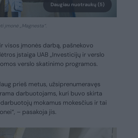
Daugiau nuotraukų (5)
ti įmonė „Magnesta“.
 ir visos įmonės darbą, pašnekovo
tros įstaiga UAB „Investicijų ir verslo
iūlomos verslo skatinimo programos.
daug prieš metus, užsiprenumeravęs
arama darbuotojams, kuri buvo skirta
 darbuotojų mokamus mokesčius ir tai
ei“, – pasakoja jis.