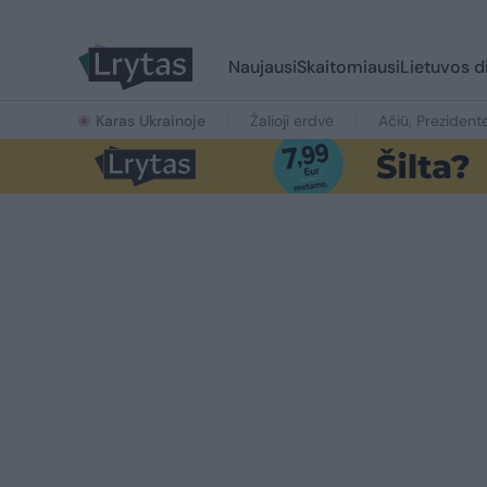
Naujausi
Skaitomiausi
Lietuvos d
Karas Ukrainoje
Žalioji erdvė
Ačiū, Prezident