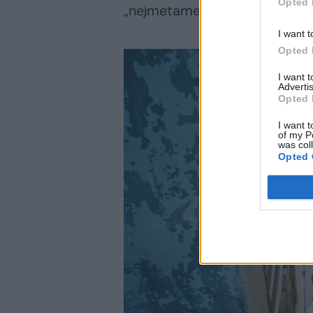
Opted 
„neįmetame“ jų į darbų laviną“,
I want t
Opted 
I want 
Advertis
Opted 
I want t
of my P
was col
Opted 