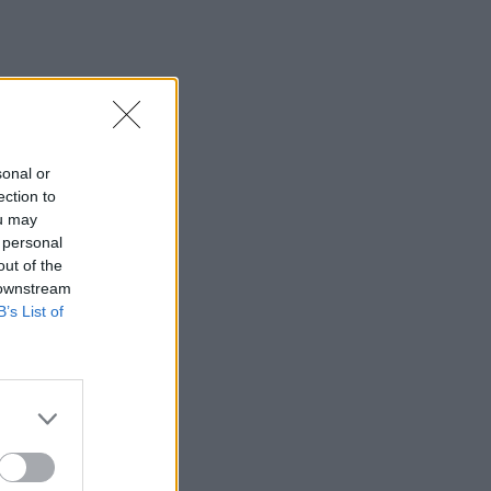
sonal or
ection to
ou may
 personal
out of the
 downstream
B’s List of