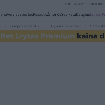
Orai
Lrytas.tv
Horoskopai
iena
Verslas
Sportas
Pasaulis
Žmonės
Sveikata
Daugiau
Lrytas 
e
Europos burės 2026
Gyvenu, ne skrolinu
Darbo ske