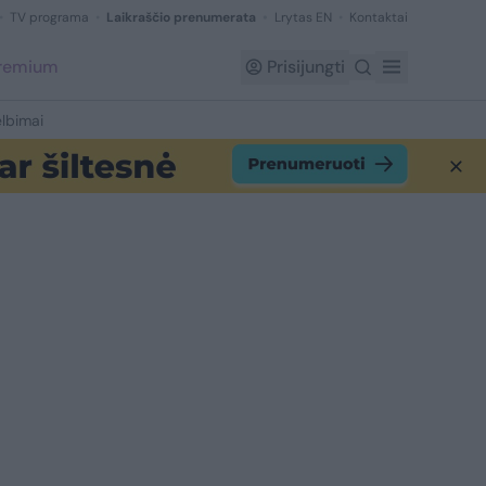
TV programa
Laikraščio prenumerata
Lrytas EN
Kontaktai
Premium
Prisijungti
lbimai