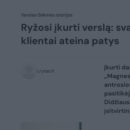
Verslas
Sėkmės istorijos
Ryžosi įkurti verslą: s
klientai ateina patys
Įkurti d
Lrytas.lt
„Magnest
antrosio
pasitikėj
Didžiaus
įsitvirti