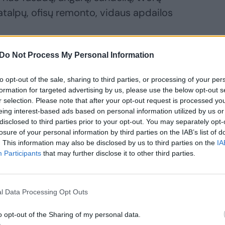
patalpų, ofisų remonto, vidaus apdailos
Do Not Process My Personal Information
to opt-out of the sale, sharing to third parties, or processing of your per
formation for targeted advertising by us, please use the below opt-out s
otojus įmonėje, viena iš prioritetinių
r selection. Please note that after your opt-out request is processed y
eing interest-based ads based on personal information utilized by us or
disclosed to third parties prior to your opt-out. You may separately opt-
losure of your personal information by third parties on the IAB’s list of
p rasti laiko ir finansinių resursų,
. This information may also be disclosed by us to third parties on the
IA
Participants
that may further disclose it to other third parties.
otojus, neturinčius patirties, kartais
imi, tačiau norinčius joje tobulėti. Kitas
ilgametę patirtį turinčių, „seno kirpimo“
l Data Processing Opt Outs
ilieti į šiuolaikinę darbo kultūrą, padėti
o opt-out of the Sharing of my personal data.
 visuomet darbuotojus apmokome,