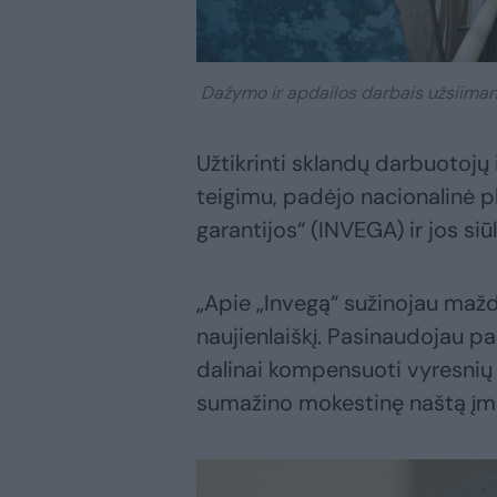
Dažymo ir apdailos darbais užsiiman
Užtikrinti sklandų darbuotojų
teigimu, padėjo nacionalinė plė
garantijos“ (INVEGA) ir jos s
„Apie „Invegą“ sužinojau maž
naujienlaiškį. Pasinaudojau p
dalinai kompensuoti vyresnių
sumažino mokestinę naštą įmon