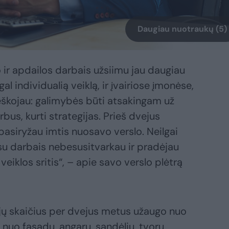
Daugiau nuotraukų (5)
ir apdailos darbais užsiimu jau daugiau
al individualią veiklą, ir įvairiose įmonėse,
ieškojau: galimybės būti atsakingam už
us, kurti strategijas. Prieš dvejus
pasiryžau imtis nuosavo verslo. Neilgai
su darbais nebesusitvarkau ir pradėjau
eiklos sritis“, – apie savo verslo plėtrą
ų skaičius per dvejus metus užaugo nuo
ys nuo fasadų, angarų, sandėlių, tvorų