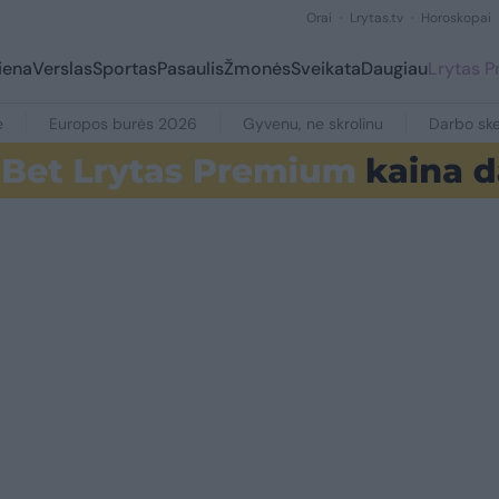
Orai
Lrytas.tv
Horoskopai
iena
Verslas
Sportas
Pasaulis
Žmonės
Sveikata
Daugiau
Lrytas 
e
Europos burės 2026
Gyvenu, ne skrolinu
Darbo ske