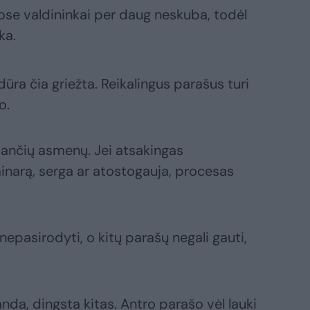
uose valdininkai per daug neskuba, todėl
ka.
ra čia griežta. Reikalingus parašus turi
o.
jančių asmenų. Jei atsakingas
inarą, serga ar atostogauja, procesas
 nepasirodyti, o kitų parašų negali gauti,
anda, dingsta kitas. Antro parašo vėl lauki