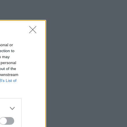
sonal or
ection to
ou may
 personal
out of the
 downstream
B’s List of