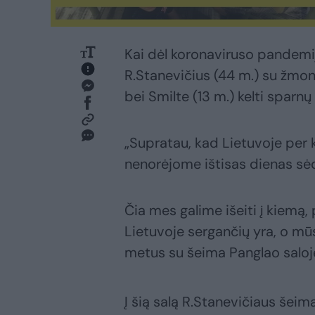
Kai dėl koronaviruso pandemij
R.Stanevičius (44 m.) su žmona
bei Smilte (13 m.) kelti sparnų 
„Supratau, kad Lietuvoje per 
nenorėjome ištisas dienas sėdėt
Čia mes galime išeiti į kiemą, 
Lietuvoje sergančių yra, o mūs
metus su šeima Panglao saloje
Į šią salą R.Stanevičiaus šeima