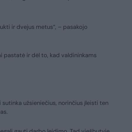
aukti ir dvejus metus“, – pasakojo
ai pastatė ir dėl to, kad valdininkams
 sutinka užsieniečius, norinčius įleisti ten
as.
 negali gauti darbo leidimo. Tad viešbutyje