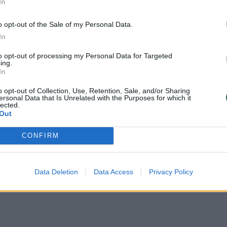
In
o opt-out of the Sale of my Personal Data.
dėl to, kad žemės kainos čia buvo
In
nėra pasiekęs piko.
to opt-out of processing my Personal Data for Targeted
ing.
In
lypą, per pastaruosius trejus metus
i intensyviai ėmė pirkti žemes“, –
o opt-out of Collection, Use, Retention, Sale, and/or Sharing
ersonal Data that Is Unrelated with the Purposes for which it
lected.
Out
CONFIRM
 kėlė ir dėl to, kad ten antra valstybinė
daromos visos sutartys, užsieniečiams tai
i.
Data Deletion
Data Access
Privacy Policy