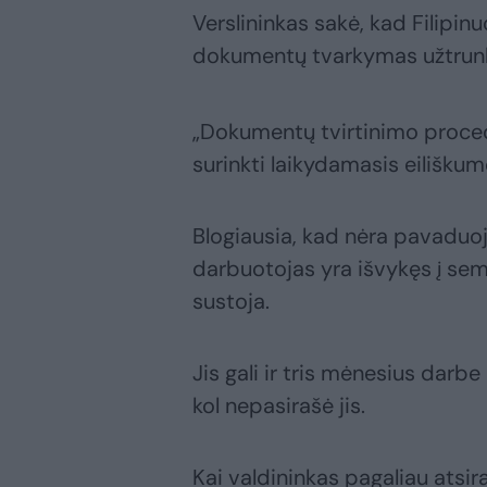
Verslininkas sakė, kad Filipin
dokumentų tvarkymas užtrun
„Dokumentų tvirtinimo procedū
surinkti laikydamasis eiliškum
Blogiausia, kad nėra pavaduo
darbuotojas yra išvykęs į sem
sustoja.
Jis gali ir tris mėnesius darbe
kol nepasirašė jis.
Kai valdininkas pagaliau atsir