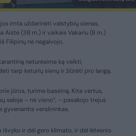
os imta uždarinėti valstybių sienas,
 Aiste (38 m.) ir vaikais Vakariu (8 m.)
iš Filipinų nė negalvojo.
karantiną neturėsime ką veikti,
i tarp keturių sienų ir žiūrėti pro langą.
prie jūros, turime baseiną. Kita vertus,
ų saloje – nė vieno“, – pasakojo trejus
 gyvenantis verslininkas.
 išvyko ir dėl gero klimato, ir dėl lėtesnio