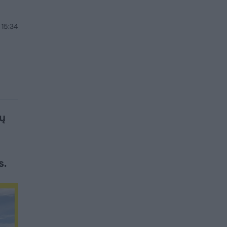
 15:34
mų
s.