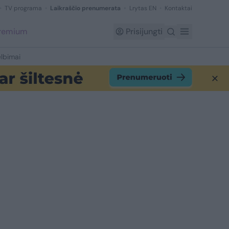
TV programa
Laikraščio prenumerata
Lrytas EN
Kontaktai
Premium
Prisijungti
lbimai