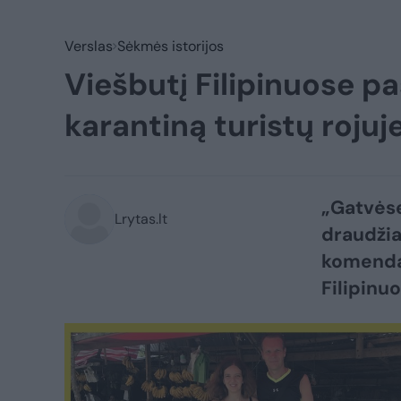
Verslas
Sėkmės istorijos
Viešbutį Filipinuose pa
karantiną turistų rojuj
„Gatvėse 
Lrytas.lt
draudžia
komendan
Filipinu