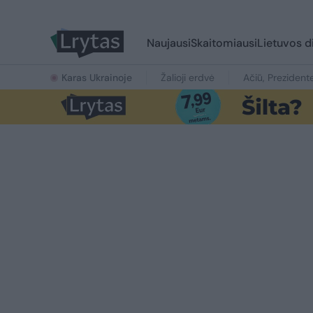
Naujausi
Skaitomiausi
Lietuvos d
Karas Ukrainoje
Žalioji erdvė
Ačiū, Prezident