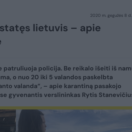
2020 m. gegužės 8 d.
statęs lietuvis – apie
e
patruliuoja policija. Be reikalo išeiti iš na
ma, o nuo 20 iki 5 valandos paskelbta
to valanda“, – apie karantiną pasakojo
ose gyvenantis verslininkas Rytis Stanevičiu