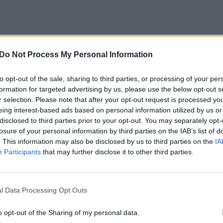
iš verslų, Panglao saloje nusipirko sklypą
tis „Panglao Bamboo Oasis“ („Panglao
Do Not Process My Personal Information
trų metų. Tiek pat laiko jis ir veikia.
to opt-out of the sale, sharing to third parties, or processing of your per
formation for targeted advertising by us, please use the below opt-out s
r selection. Please note that after your opt-out request is processed y
niu būdu rūpinasi Lietuvoje likusiu
eing interest-based ads based on personal information utilized by us or
disclosed to third parties prior to your opt-out. You may separately opt-
losure of your personal information by third parties on the IAB’s list of
. This information may also be disclosed by us to third parties on the
IA
 Panglao sala nusidriekusi šiaurinėje
Participants
that may further disclose it to other third parties.
 Panglao yra Boholio sala su Takvilarano
sudaro 7107 salos, miestų nedaug.
l Data Processing Opt Outs
o opt-out of the Sharing of my personal data.