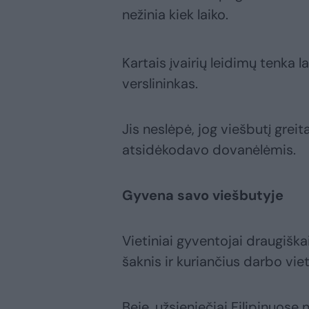
nežinia kiek laiko.
Kartais įvairių leidimų tenka l
verslininkas.
Jis neslėpė, jog viešbutį greit
atsidėkodavo dovanėlėmis.
Gyvena savo viešbutyje
Vietiniai gyventojai draugiškai
šaknis ir kuriančius darbo viet
Beje, užsieniečiai Filipinuose