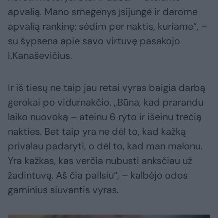
apvalią. Mano smegenys įsijungė ir darome
apvalią rankinę: sėdim per naktis, kuriame“, –
su šypsena apie savo virtuvę pasakojo
I.Kanaševičius.
Ir iš tiesų ne taip jau retai vyras baigia darbą
gerokai po vidurnakčio. „Būna, kad prarandu
laiko nuovoką – ateinu 6 ryto ir išeinu trečią
nakties. Bet taip yra ne dėl to, kad kažką
privalau padaryti, o dėl to, kad man malonu.
Yra kažkas, kas verčia nubusti anksčiau už
žadintuvą. Aš čia pailsiu“, – kalbėjo odos
gaminius siuvantis vyras.