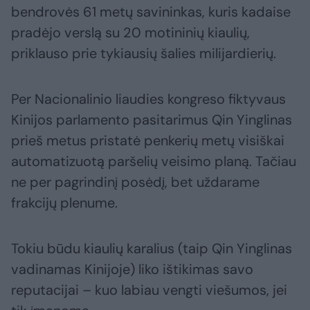
bendrovės 61 metų savininkas, kuris kadaise
pradėjo verslą su 20 motininių kiaulių,
priklauso prie tykiausių šalies milijardierių.
Per Nacionalinio liaudies kongreso fiktyvaus
Kinijos parlamento pasitarimus Qin Yinglinas
prieš metus pristatė penkerių metų visiškai
automatizuotą paršelių veisimo planą. Tačiau
ne per pagrindinį posėdį, bet uždarame
frakcijų plenume.
Tokiu būdu kiaulių karalius (taip Qin Yinglinas
vadinamas Kinijoje) liko ištikimas savo
reputacijai – kuo labiau vengti viešumos, jei