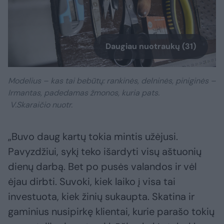
Daugiau nuotraukų (31)
Modelius – kas tai bebūtų: rankinės, delninės, piniginės –
Irmantas, padedamas žmonos, kuria pats.
V.Skaraičio nuotr.
„Buvo daug kartų tokia mintis užėjusi.
Pavyzdžiui, sykį teko išardyti visų aštuonių
dienų darbą. Bet po pusės valandos ir vėl
ėjau dirbti. Suvoki, kiek laiko į visa tai
investuota, kiek žinių sukaupta. Skatina ir
gaminius nusipirkę klientai, kurie parašo tokių