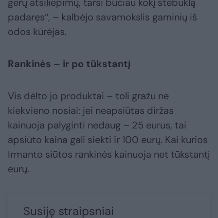
gerų atsiliepimų, tarsi būčiau kokį stebuklą
padaręs“, – kalbėjo savamokslis gaminių iš
odos kūrėjas.
Rankinės – ir po tūkstantį
Vis dėlto jo produktai – toli gražu ne
kiekvieno nosiai: jei neapsiūtas diržas
kainuoja palyginti nedaug – 25 eurus, tai
apsiūto kaina gali siekti ir 100 eurų. Kai kurios
Irmanto siūtos rankinės kainuoja net tūkstantį
eurų.
Susiję straipsniai