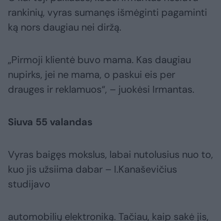
rankinių, vyras sumanęs išmėginti pagaminti
ką nors daugiau nei diržą.
„Pirmoji klientė buvo mama. Kas daugiau
nupirks, jei ne mama, o paskui eis per
drauges ir reklamuos“, – juokėsi Irmantas.
Siuva 55 valandas
Vyras baigęs mokslus, labai nutolusius nuo to,
kuo jis užsiima dabar – I.Kanaševičius
studijavo
automobilių elektroniką. Tačiau, kaip sakė jis,