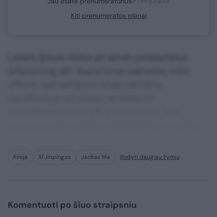
Jau esate prenumeratorius?
Prisijunkite
Kiti prenumeratos planai
Lorem ipsum dolor sit amet consectetur
adipisicing elit. Asperiores sapiente, odio
officiis sed tempore vitae veritatis
repellendus, ad saepe architecto
repudiandae corrupti sit non error illum
consequuntur adipisci dignissimos maxime.
Kinija
Xi Jinpingas
Jackas Ma
Rodyti daugiau žymių
Komentuoti po šiuo straipsniu