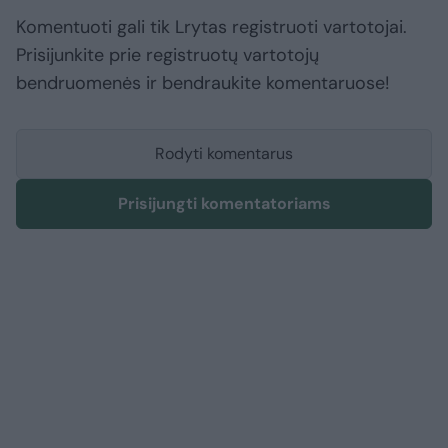
Komentuoti gali tik Lrytas registruoti vartotojai.
Prisijunkite prie registruotų vartotojų
bendruomenės ir bendraukite komentaruose!
Rodyti komentarus
Prisijungti komentatoriams