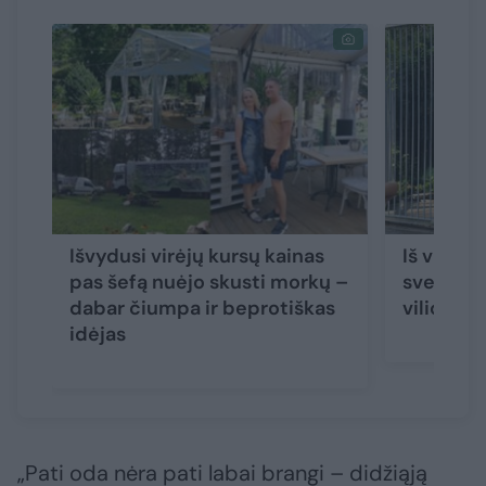
Išvydusi virėjų kursų kainas
Iš visos 
pas šefą nuėjo skusti morkų –
svečius 
dabar čiumpa ir beprotiškas
vilioja i
idėjas
„Pati oda nėra pati labai brangi – didžiąją