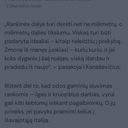
V.Skaraičio nuotr.
„Rankinės dalys turi derėti net ne milimetrų, o
milimetrų dalies tikslumu. Viskas turi būti
padaryta idealiai – kitaip neleidžiu į prekybą.
Žmona iš manęs juokiasi – kuriu kuriu, o jei
koks dygsnis į šalį nuėjęs, viską išardau ir
pradedu iš naujo“, – pasakoja I.Kanaševičius.
Būtent dėl to, kad odos gaminių siuvimas
rankomis – ilgas ir kruopštus darbas, vyrui
gali kilti keblumų ieškant pagalbininkų. O jų
prireiks, jei pavyks praminti kelius į
išsvajotąją Italiją.