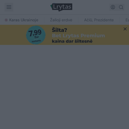
Karas Ukrainoje
Žalioji erdvė
Ačiū, Prezidente
E