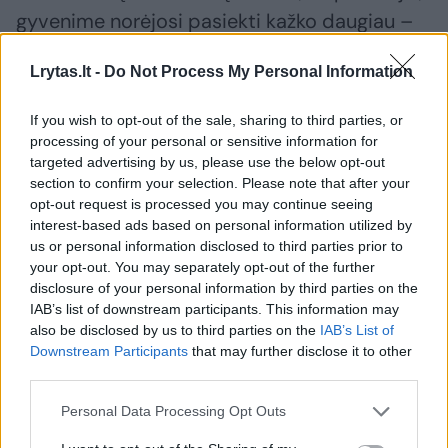
gyvenime norėjosi pasiekti kažko daugiau –
sukurti kažką tokio, ką galėtum parodyti.
Lrytas.lt -
Do Not Process My Personal Information
„Galbūt genai veikia – močiutė mano buvo
siuvėja“, – svarsto pašnekovas.
If you wish to opt-out of the sale, sharing to third parties, or
processing of your personal or sensitive information for
targeted advertising by us, please use the below opt-out
O, kai kalba pasisuka apie kantrybę ir
section to confirm your selection. Please note that after your
kruopštumą, atneša albumą su stebinančiais
opt-out request is processed you may continue seeing
interest-based ads based on personal information utilized by
drožiniais iš medžio: „Mano tėvukas buvo
us or personal information disclosed to third parties prior to
labai kruopštus žmogus – iš medžio
your opt-out. You may separately opt-out of the further
disclosure of your personal information by third parties on the
darydavo neįtikėtinus dalykus“.
IAB’s list of downstream participants. This information may
also be disclosed by us to third parties on the
IAB’s List of
Downstream Participants
that may further disclose it to other
Kai Irmantas ima skaičiuoti, kiek laiko trunka
third parties.
pagaminti vieną rankinę, supranti, kad toks
Personal Data Processing Opt Outs
darbas – toli gražu ne kiekvienam: apie 55