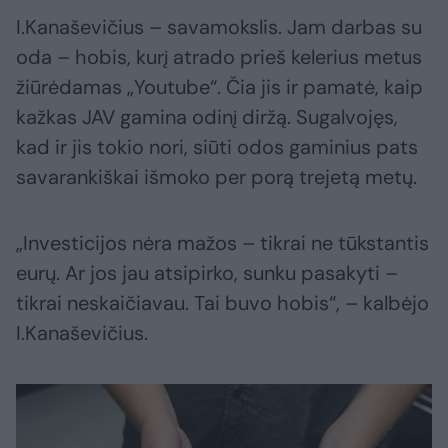
I.Kanaševičius – savamokslis. Jam darbas su
oda – hobis, kurį atrado prieš kelerius metus
žiūrėdamas „Youtube“. Čia jis ir pamatė, kaip
kažkas JAV gamina odinį diržą. Sugalvojęs,
kad ir jis tokio nori, siūti odos gaminius pats
savarankiškai išmoko per porą trejetą metų.
„Investicijos nėra mažos – tikrai ne tūkstantis
eurų. Ar jos jau atsipirko, sunku pasakyti –
tikrai neskaičiavau. Tai buvo hobis“, – kalbėjo
I.Kanaševičius.