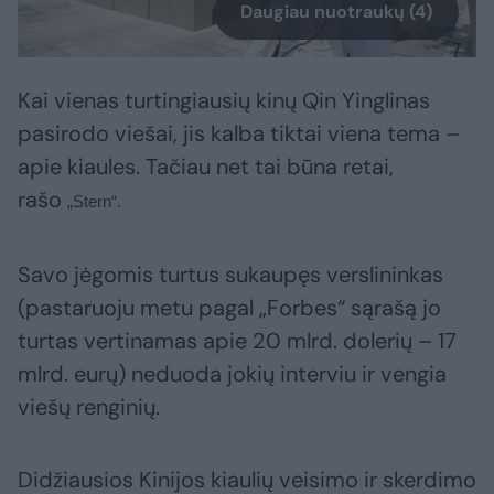
Daugiau nuotraukų (4)
Kai vienas turtingiausių kinų Qin Yinglinas
pasirodo viešai, jis kalba tiktai viena tema –
apie kiaules. Tačiau net tai būna retai,
rašo
„Stern“.
Savo jėgomis turtus sukaupęs verslininkas
(pastaruoju metu pagal „Forbes“ sąrašą jo
turtas vertinamas apie 20 mlrd. dolerių – 17
mlrd. eurų) neduoda jokių interviu ir vengia
viešų renginių.
Didžiausios Kinijos kiaulių veisimo ir skerdimo