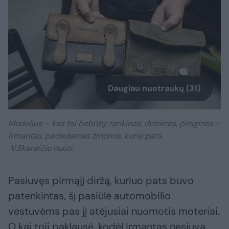
Daugiau nuotraukų (31)
Modelius – kas tai bebūtų: rankinės, delninės, piniginės –
Irmantas, padedamas žmonos, kuria pats.
V.Skaraičio nuotr.
Pasiuvęs pirmąjį diržą, kuriuo pats buvo
patenkintas, šį pasiūlė automobilio
vestuvėms pas jį atėjusiai nuomotis moteriai.
O kai toji paklausė, kodėl Irmantas nesiuva