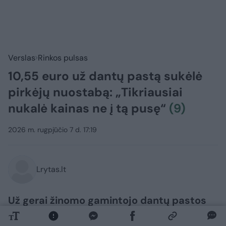
Verslas
Rinkos pulsas
10,55 euro už dantų pastą sukėlė
pirkėjų nuostabą: „Tikriausiai
nukalė kainas ne į tą pusę“
(9)
2026 m. rugpjūčio 7 d. 17:19
Lrytas.lt
Už gerai žinomo gamintojo dantų pastos
tūbelę – 10,55 euro. Tokiais pastebėjimais