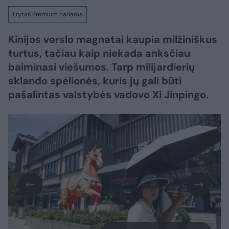
Lrytas Premium nariams
Kinijos verslo magnatai kaupia milžiniškus
turtus, tačiau kaip niekada anksčiau
baiminasi viešumos. Tarp milijardierių
sklando spėlionės, kuris jų gali būti
pašalintas valstybės vadovo Xi Jinpingo.