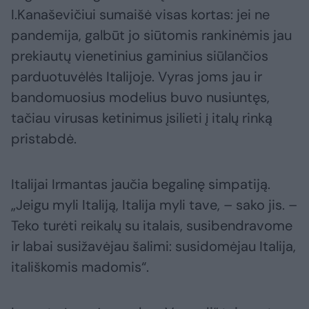
I.Kanaševičiui sumaišė visas kortas: jei ne
pandemija, galbūt jo siūtomis rankinėmis jau
prekiautų vienetinius gaminius siūlančios
parduotuvėlės Italijoje. Vyras joms jau ir
bandomuosius modelius buvo nusiuntęs,
tačiau virusas ketinimus įsilieti į italų rinką
pristabdė.
Italijai Irmantas jaučia begalinę simpatiją.
„Jeigu myli Italiją, Italija myli tave, – sako jis. –
Teko turėti reikalų su italais, susibendravome
ir labai susižavėjau šalimi: susidomėjau Italija,
itališkomis madomis“.