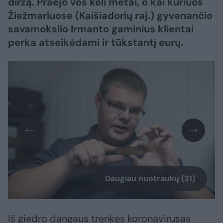
diržą. Praėjo vos keli metai, o kai kuriuos
Žiežmariuose (Kaišiadorių raj.) gyvenančio
savamokslio Irmanto gaminius klientai
perka atseikėdami ir tūkstantį eurų.
Daugiau nuotraukų (31)
Iš giedro dangaus trenkęs koronavirusas