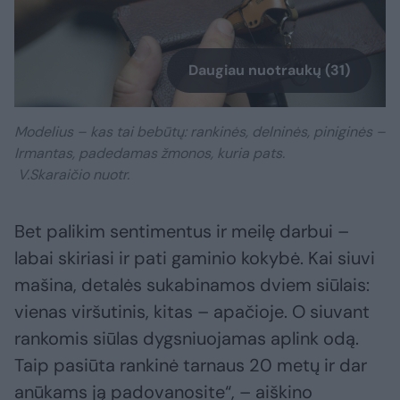
Daugiau nuotraukų (31)
Modelius – kas tai bebūtų: rankinės, delninės, piniginės –
Irmantas, padedamas žmonos, kuria pats.
V.Skaraičio nuotr.
Bet palikim sentimentus ir meilę darbui –
labai skiriasi ir pati gaminio kokybė. Kai siuvi
mašina, detalės sukabinamos dviem siūlais:
vienas viršutinis, kitas – apačioje. O siuvant
rankomis siūlas dygsniuojamas aplink odą.
Taip pasiūta rankinė tarnaus 20 metų ir dar
anūkams ją padovanosite“, – aiškino