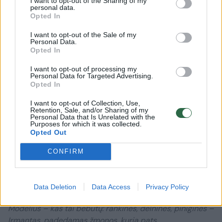
val. trunka nubraižyti modelį, dar tiek pat – jį
I want to opt-out of the Sharing of my
personal data.
susiūti. Būtent pats siuvimas yra sunkiausias
Opted In
etapas.
I want to opt-out of the Sale of my
Personal Data.
Opted In
I want to opt-out of processing my
Personal Data for Targeted Advertising.
Opted In
I want to opt-out of Collection, Use,
Retention, Sale, and/or Sharing of my
Personal Data that Is Unrelated with the
Purposes for which it was collected.
Opted Out
CONFIRM
Daugiau nuotraukų (31)
Data Deletion
Data Access
Privacy Policy
Modelius – kas tai bebūtų: rankinės, delninės, piniginės –
Irmantas, padedamas žmonos, kuria pats.