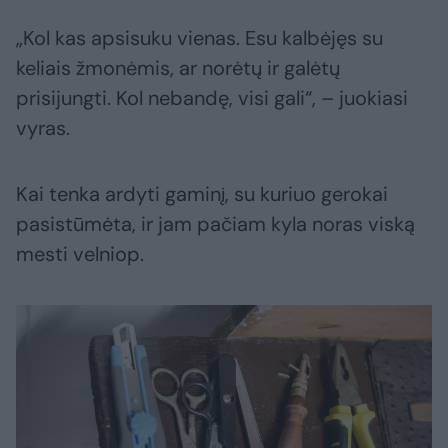
„Kol kas apsisuku vienas. Esu kalbėjęs su
keliais žmonėmis, ar norėtų ir galėtų
prisijungti. Kol nebandę, visi gali“, – juokiasi
vyras.
Kai tenka ardyti gaminį, su kuriuo gerokai
pasistūmėta, ir jam pačiam kyla noras viską
mesti velniop.