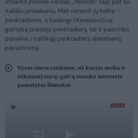
Irmanto įmonės vardas „Verendi“ taip pat su
itališku prieskoniu. Mat venerdi jų kalba –
penktadienis, o kadangi I.Kanaševičius
gamybą pradėjo penktadienį, tai ir pasirinko
panašiai į itališkąjį penktadienį skambantį
pavadinimą.
Vyras siuva rankines, už kurias moka ir
tūkstantį eurų: galvą susuko internete
pamatytas filmukas