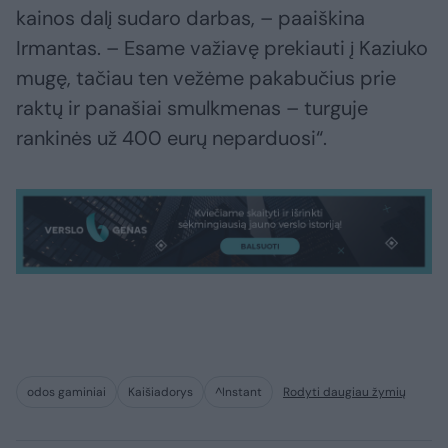
kainos dalį sudaro darbas, – paaiškina
Irmantas. – Esame važiavę prekiauti į Kaziuko
mugę, tačiau ten vežėme pakabučius prie
raktų ir panašiai smulkmenas – turguje
rankinės už 400 eurų neparduosi“.
odos gaminiai
Kaišiadorys
^Instant
Rodyti daugiau žymių