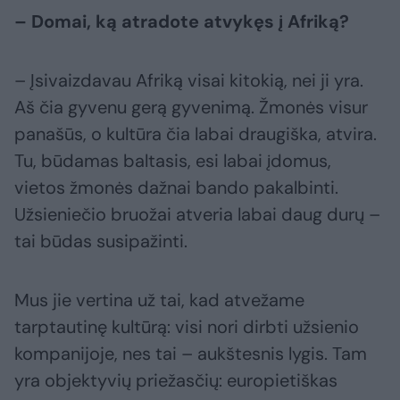
– Domai, ką atradote atvykęs į Afriką?
– Įsivaizdavau Afriką visai kitokią, nei ji yra.
Aš čia gyvenu gerą gyvenimą. Žmonės visur
panašūs, o kultūra čia labai draugiška, atvira.
Tu, būdamas baltasis, esi labai įdomus,
vietos žmonės dažnai bando pakalbinti.
Užsieniečio bruožai atveria labai daug durų –
tai būdas susipažinti.
Mus jie vertina už tai, kad atvežame
tarptautinę kultūrą: visi nori dirbti užsienio
kompanijoje, nes tai – aukštesnis lygis. Tam
yra objektyvių priežasčių: europietiškas