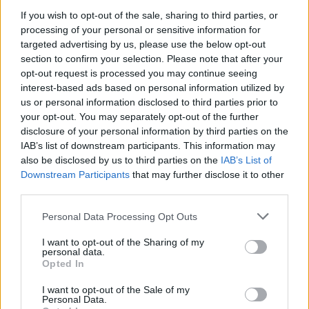
If you wish to opt-out of the sale, sharing to third parties, or
processing of your personal or sensitive information for
– Norisi pabrėžti, kad atlyginimų žirklės tarp
targeted advertising by us, please use the below opt-out
daugiau ir mažiau kvalifikacijos turinčių
section to confirm your selection. Please note that after your
opt-out request is processed you may continue seeing
darbuotojų čia žymiai didesnės nei Lietuvoje.
interest-based ads based on personal information utilized by
Pavyzdžiui, paprastas klientų aptarnavimo
us or personal information disclosed to third parties prior to
your opt-out. You may separately opt-out of the further
specialistas gali uždirbti kelis šimtus eurų, o
disclosure of your personal information by third parties on the
vadovai – po kelis tūkstančius. Bet atlyginimų
IAB’s list of downstream participants. This information may
diskriminacijos pagal tautybes Kenijoje tikrai
also be disclosed by us to third parties on the
IAB’s List of
Downstream Participants
that may further disclose it to other
nėra.
third parties.
Personal Data Processing Opt Outs
Dažniausiai mes, europiečiai, galvojame, kad
I want to opt-out of the Sharing of my
Afrikoje stovi moliniai namai, lanksto basi
personal data.
Opted In
vaikai. Nesakau, kad to negali rasti, tačiau
dideli miestai – pilni gyvybės, milžiniškų
I want to opt-out of the Sale of my
Personal Data.