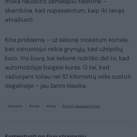
moka naudotis žemėlapiu telefone –
skambina, kad nupasakotum, kaip iki tavęs
atvažiuoti.
Kita problema – už kelionę mokėtum kortele,
bet vairuotojui reikia grynųjų, kad užsipiltų
kuro. Yra buvę, kai kelionė nutrūko dėl to, kad
automobilyje baigėsi kuras. O tai, kad
važiuojant toliau nei 10 kilometrų reiks sustoti
degalinėje – jau žanro klasika.
Nairobis
Kenija
Afrika
Rodyti daugiau žymių
Komentuoti po šiuo straipsniu