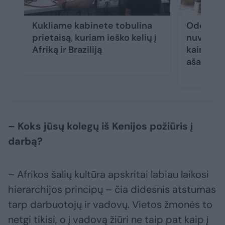
Kukliame kabinete tobulina
Odontol
prietaisą, kuriam ieško kelių į
nuvedė į
Afriką ir Braziliją
kaimą: n
ašarų
– Koks jūsų kolegų iš Kenijos požiūris į
darbą?
– Afrikos šalių kultūra apskritai labiau laikosi
hierarchijos principų – čia didesnis atstumas
tarp darbuotojų ir vadovų. Vietos žmonės to
netgi tikisi, o į vadovą žiūri ne taip pat kaip į