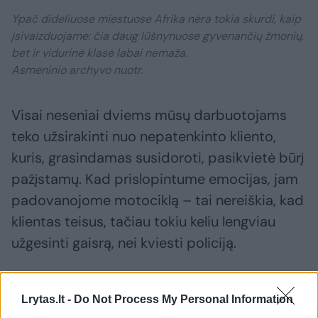
Ypač dideliuose miestuose Afrika nėra tokia skurdi, kaip
įsivaizduojame: čia daug lūšnynuose gyvenančių žmonių,
bet ir vidurinė klasė labai nemaža.
Asmeninio archyvo nuotr.
Visai neseniai dviems mūsų darbuotojams
teko užsirakinti nuo nepatenkinto kliento,
kuris, grasindamas susidoroti, pasikvietė būrį
pažįstamų. Kad prislopintume emocijas, jam
padovanojome motociklą – tai nereiškia, kad
klientas teisus, tačiau tokiu keliu lengviau
užgesinti gaisrą, nei kviesti policiją.
– Kokią algą Kenijoje galėtų gauti,
Lrytas.lt -
Do Not Process My Personal Information
pavyzdžiui, pardavimų vadovas?