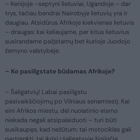
– Kenijoje –septyni lietuviai, Ugandoje – dar
trys, tačiau bendrai Nairobyje lietuvių yra ir
daugiau. Atsidūrus Afrikoje kiekvienas lietuvis
– draugas: kai keliaujame, per kitus lietuvius
susirandame pažįstamų bet kurioje Juodojo
žemyno valstybėje.
– Ko pasiilgstate būdamas Afrikoje?
– Šaligatvių! Labai pasiilgstu
pasivaikščiojimų po Vilniaus senamiestį. Kai
eini Afrikos miestu, dėl nuolatinio eismo
niekada negali atsipalaiduoti – turi būti
susikaupęs, kad nežūtum: tai motociklas gali
partrenkti, tai įkrisi į šaligatvyje žiojinčią