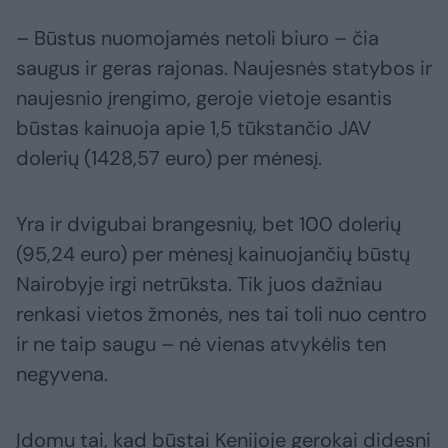
– Būstus nuomojamės netoli biuro – čia
saugus ir geras rajonas. Naujesnės statybos ir
naujesnio įrengimo, geroje vietoje esantis
būstas kainuoja apie 1,5 tūkstančio JAV
dolerių (1428,57 euro) per mėnesį.
Yra ir dvigubai brangesnių, bet 100 dolerių
(95,24 euro) per mėnesį kainuojančių būstų
Nairobyje irgi netrūksta. Tik juos dažniau
renkasi vietos žmonės, nes tai toli nuo centro
ir ne taip saugu – nė vienas atvykėlis ten
negyvena.
Įdomu tai, kad būstai Kenijoje gerokai didesni