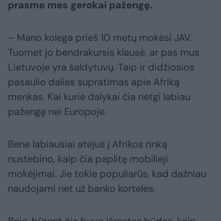
prasme mes gerokai pažengę.
– Mano kolega prieš 10 metų mokėsi JAV.
Tuomet jo bendrakursis klausė, ar pas mus
Lietuvoje yra šaldytuvų. Taip ir didžiosios
pasaulio dalies supratimas apie Afriką
menkas. Kai kurie dalykai čia netgi labiau
pažengę nei Europoje.
Bene labiausiai atėjus į Afrikos rinką
nustebino, kaip čia paplitę mobilieji
mokėjimai. Jie tokie populiarūs, kad dažniau
naudojami net už banko korteles.
Beje, būtent čia buvo išrastas būdas, kaip