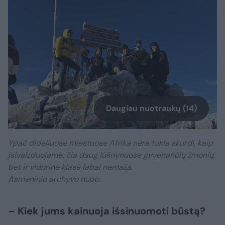
Daugiau nuotraukų (14)
Ypač dideliuose miestuose Afrika nėra tokia skurdi, kaip
įsivaizduojame: čia daug lūšnynuose gyvenančių žmonių,
bet ir vidurinė klasė labai nemaža.
Asmeninio archyvo nuotr.
– Kiek jums kainuoja išsinuomoti būstą?