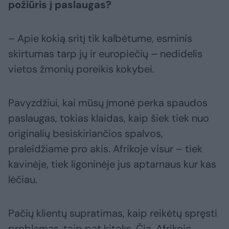
požiūris į paslaugas?
– Apie kokią sritį tik kalbėtume, esminis
skirtumas tarp jų ir europiečių – nedidelis
vietos žmonių poreikis kokybei.
Pavyzdžiui, kai mūsų įmonė perka spaudos
paslaugas, tokias klaidas, kaip šiek tiek nuo
originalių besiskiriančios spalvos,
praleidžiame pro akis. Afrikoje visur – tiek
kavinėje, tiek ligoninėje jus aptarnaus kur kas
lėčiau.
Pačių klientų supratimas, kaip reikėtų spręsti
problemas, taip pat kitoks. Čia, Afrikoje,