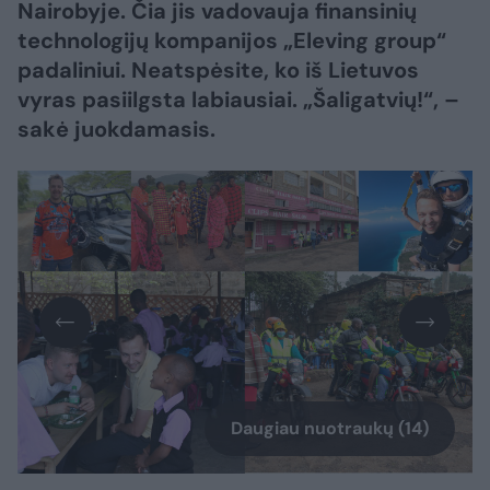
Nairobyje. Čia jis vadovauja finansinių
technologijų kompanijos „Eleving group“
padaliniui. Neatspėsite, ko iš Lietuvos
vyras pasiilgsta labiausiai. „Šaligatvių!“, –
sakė juokdamasis.
Daugiau nuotraukų (14)