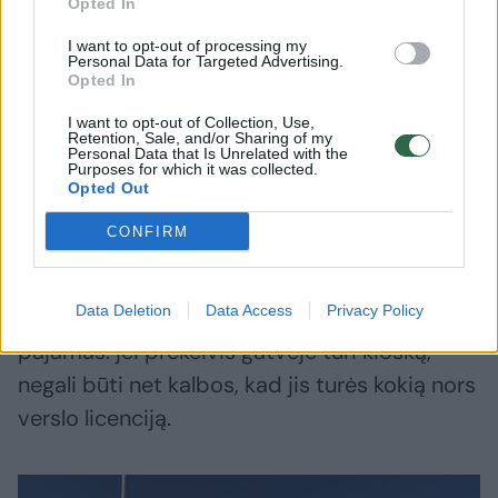
pastatų, verslo. Jie savo esme nesiskiria nuo
Opted In
europinių.
I want to opt-out of processing my
Personal Data for Targeted Advertising.
Opted In
Ypač dideliuose miestuose Afrika nėra tokia
I want to opt-out of Collection, Use,
Retention, Sale, and/or Sharing of my
skurdi, kaip įsivaizduojame. Taip, čia yra daug
Personal Data that Is Unrelated with the
Purposes for which it was collected.
lūšnynuose gyvenančių žmonių, tačiau
Opted Out
vidurinė klasė labai nemaža.
CONFIRM
Tiesa, Kenijoje apskritai labai daug žmonių,
Data Deletion
Data Access
Privacy Policy
kurie oficialiai nedirba, gauna nelegalias
pajamas: jei prekeivis gatvėje turi kioską,
negali būti net kalbos, kad jis turės kokią nors
verslo licenciją.