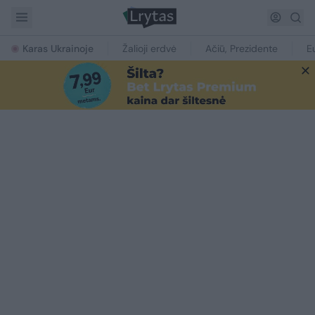
Karas Ukrainoje
Žalioji erdvė
Ačiū, Prezidente
E