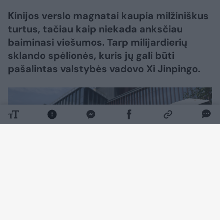
Kinijos verslo magnatai kaupia milžiniškus
turtus, tačiau kaip niekada anksčiau
baiminasi viešumos. Tarp milijardierių
sklando spėlionės, kuris jų gali būti
pašalintas valstybės vadovo Xi Jinpingo.
Daugiau nuotraukų (4)