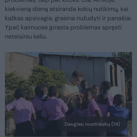
kiekvieną dieną atsiranda kokių nutikimų, kai
kažkas apsivagia, grasina nužudyti ir panašiai.
Ypač kaimuose įprasta problemas spręsti
neteisiniu keliu.
Daugiau nuotraukų (14)