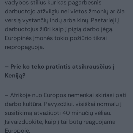
vadybos stilius kur kas pagarbesnis
darbuotojo atžvilgiu nei vietos žmonių ar čia
verslą vystančių indų arba kinų. Pastarieji į
darbuotojus žiūri kaip į pigią darbo jėgą.
Europinės įmonės tokio požiūrio tikrai
nepropaguoja.
– Prie ko teko pratintis atsikrausčius į
Keniją?
– Afrikoje nuo Europos nemenkai skiriasi pati
darbo kultūra. Pavyzdžiui, visiškai normalu į
susitikimą atvažiuoti 40 minučių vėliau.
Įsivaizduokite, kaip į tai būtų reaguojama
Europoje.