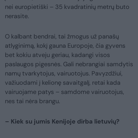
nei europietiški – 35 kvadratinių metrų buto
nerasite.
O kalbant bendrai, tai žmogus už panašų
atlyginimą, kokį gauna Europoje, čia gyvens
bet kokiu atveju geriau, kadangi visos
paslaugos pigesnės. Gali nebrangiai samdytis
namų tvarkytojus, vairuotojus. Pavyzdžiui,
važiuodami į kelionę savaitgalį, retai kada
vairuojame patys – samdome vairuotojus,
nes tai nėra brangu.
– Kiek su jumis Kenijoje dirba lietuvių?