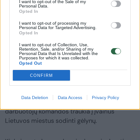
I want to opt-out of the Sale of my
A.Srėbalienės nuotr.
Personal Data.
Opted In
Darbų pagreitis
I want to opt-out of processing my
Personal Data for Targeted Advertising.
Opted In
Dar geras mėnuo, ir gėlininkai lengviau
I want to opt-out of Collection, Use,
Retention, Sale, and/or Sharing of my
atsikvėps. O kol kas pati L.Marmaitė kas rytą
Personal Data that Is Unrelated with the
Purposes for which it was collected.
keliasi kartu su saule, kad suskubtų paruošti
Opted Out
gėlių kompozicijas ir pasirūpinti gėles laiku
CONFIRM
pakrauti į automobilius.
Data Deletion
Data Access
Privacy Policy
Nuo pusės balandžio kone kas rytą įmonės
darbuotojų komandos traukia į įvairius
Lietuvos miestus sodinti gėlynų.