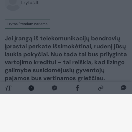
Lrytas.lt
Lrytas Premium nariams
Jei įrangą iš telekomunikacijų bendrovių
įprastai perkate išsimokėtinai, rudenį jūsų
laukia pokyčiai. Nuo tada tai bus prilyginta
vartojimo kreditui – tai reiškia, kad lizingo
galimybe susidomėjusių gyventojų
pajamos bus vertinamos griežčiau.