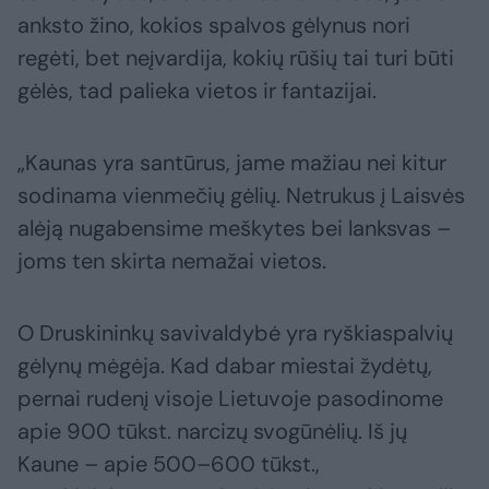
anksto žino, kokios spalvos gėlynus nori
regėti, bet neįvardija, kokių rūšių tai turi būti
gėlės, tad palieka vietos ir fantazijai.
„Kaunas yra santūrus, jame mažiau nei kitur
sodinama vienmečių gėlių. Netrukus į Laisvės
alėją nugabensime meškytes bei lanksvas –
joms ten skirta nemažai vietos.
O Druskininkų savivaldybė yra ryškiaspalvių
gėlynų mėgėja. Kad dabar miestai žydėtų,
pernai rudenį visoje Lietuvoje pasodinome
apie 900 tūkst. narcizų svogūnėlių. Iš jų
Kaune – apie 500–600 tūkst.,