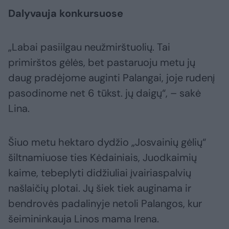
Dalyvauja konkursuose
„Labai pasiilgau neužmirštuolių. Tai
primirštos gėlės, bet pastaruoju metu jų
daug pradėjome auginti Palangai, joje rudenį
pasodinome net 6 tūkst. jų daigų“, – sakė
Lina.
Šiuo metu hektaro dydžio „Josvainių gėlių“
šiltnamiuose ties Kėdainiais, Juodkaimių
kaime, tebeplyti didžiuliai įvairiaspalvių
našlaičių plotai. Jų šiek tiek auginama ir
bendrovės padalinyje netoli Palangos, kur
šeimininkauja Linos mama Irena.