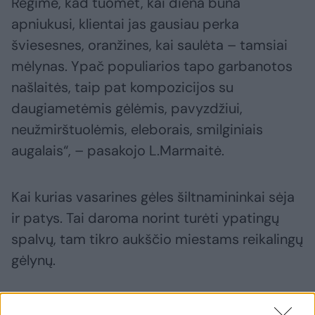
Regime, kad tuomet, kai diena būna
apniukusi, klientai jas gausiau perka
šviesesnes, oranžines, kai saulėta – tamsiai
mėlynas. Ypač populiarios tapo garbanotos
našlaitės, taip pat kompozicijos su
daugiametėmis gėlėmis, pavyzdžiui,
neužmirštuolėmis, eleborais, smilginiais
augalais“, – pasakojo L.Marmaitė.
Kai kurias vasarines gėles šiltnamininkai sėja
ir patys. Tai daroma norint turėti ypatingų
spalvų, tam tikro aukščio miestams reikalingų
gėlynų.
Ir dabar, balandžio pabaigoje, prasideda