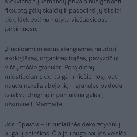
Kiekviena tų komandų privalo nusigabenti
fiksuotą gėlių skaičių ir pasodinti jų tiksliai
tiek, kiek esti numatyta viešuosiuose
pirkimuose.
„Puošdami miestus stengiamės naudoti
ekologiškas, organines trąšas, pavyzdžiui,
vištų mėšlo granules. Porą dienų
miestiečiams dėl to gal ir riečia nosį, bet
nauda nekelia abejonių – granulės padeda
išlaikyti drėgmę ir pamaitina gėles“, –
užsiminė L.Marmaitė.
Jos rūpestis – ir nuolatinės dekoratyvinių
augalų paieškos. Čia jau auga naujos veislės