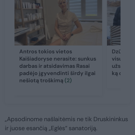
Antros tokios vietos
Dzūkai dr
Kaišiadoryse nerasite: sunkus
visus ju
darbas ir atsidavimas Rasai
užsienieč
padėjo įgyvendinti širdy ilgai
ką dėmes
nešiotą troškimą
(2)
„Apsodinome našlaitėmis ne tik Druskininkus
ir juose esančią „Eglės“ sanatoriją.