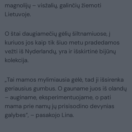
magnolijų – visžalių, galinčių žiemoti
Lietuvoje.
O štai daugiamečių gėlių šiltnamiuose, į
kuriuos jos kaip tik šiuo metu pradedamos
vežti iš Nyderlandų, yra ir išskirtinė bijūnų
kolekcija.
„Tai mamos mylimiausia gėlė, tad ji išsirenka
geriausius gumbus. O gauname juos iš olandų
– auginame, eksperimentuojame, o pati
mama prie namų jų prisisodino devynias
galybes“, – pasakojo Lina.