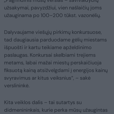
„Pagrindinis mūsų verslas – savivaldybių
užsakymai, pavyzdžiui, vien našlaičių joms
užauginama po 100–200 tūkst. vazonėlių.
Dalyvaujame viešųjų pirkimų konkursuose,
tad daugiausia parduodame gėlių miestams
išpuošti ir kartu teikiame apželdinimo
paslaugas. Konkursai skelbiami trejiems
metams, labai mažai miestų perskaičiuoja
fiksuotą kainą atsižvelgdami į energijos kainų
svyravimus ar kitus veiksnius“, – sakė
verslininkė.
Kita veiklos dalis – tai sutartys su
didmenininkais, kurie perka mūsų užaugintas