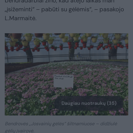
bendradarbiai žino, kad atėjo laikas man
„įsižeminti“ – pabūti su gėlėmis“, – pasakojo
L.Marmaitė.
Daugiau nuotraukų (35)
Bendrovės „Josvainių gėlės“ šiltnamiuose – didžiulė
gėlių įvairovė.