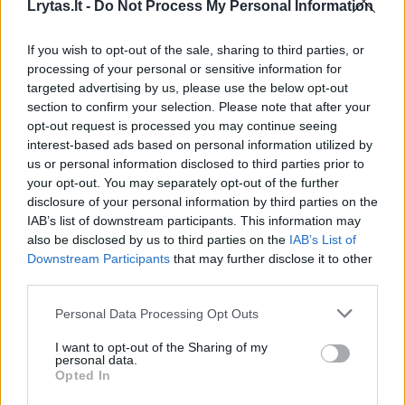
Lrytas.lt -
Do Not Process My Personal Information
kitas jų auginimo etapas – iš daigyklų gėlių
daigeliai pradedami persodinti į jiems skirtus
If you wish to opt-out of the sale, sharing to third parties, or
puodelius.
processing of your personal or sensitive information for
targeted advertising by us, please use the below opt-out
section to confirm your selection. Please note that after your
opt-out request is processed you may continue seeing
interest-based ads based on personal information utilized by
us or personal information disclosed to third parties prior to
your opt-out. You may separately opt-out of the further
disclosure of your personal information by third parties on the
IAB’s list of downstream participants. This information may
also be disclosed by us to third parties on the
IAB’s List of
Downstream Participants
that may further disclose it to other
third parties.
Personal Data Processing Opt Outs
Daugiau nuotraukų (35)
I want to opt-out of the Sharing of my
personal data.
Opted In
"Josvainių gėlės" vadovė L.Marmaitė (dešinėje).