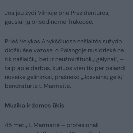
Jos jau žydi Vilniuje prie Prezidentūros,
gausiai jų prisodinome Trakuose.
Prieš Velykas Anykščiuose našlaitės sužydo
didžiulėse vazose, o Palangoje nusidriekė ne
tik našlaičių, bet ir neužmirštuolių gėlynai“, –
taip apie darbus, kuriuos vien tik per balandį
nuveikė gėlininkai, prašneko „Josvainių gėlių“
bendraturtė L.Marmaitė.
Muzika ir žemės ūkis
45 metų L.Marmaitė – profesionali