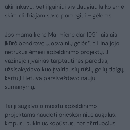
ūkininkavo, bet ilgainiui vis daugiau laiko ėmė
skirti didžiajam savo pomėgiui – gėlėms.
Jos mama Irena Marmienė dar 1991-aisiais
įkūrė bendrovę „Josvainių gėlės“, o Lina joje
netrukus ėmėsi apželdinimo projektų. Ji
važinėjo į įvairias tarptautines parodas,
užsisakydavo kuo įvairiausių rūšių gėlių daigų,
kartu į Lietuvą parsiveždavo naujų
sumanymų.
Tai ji sugalvojo miestų apželdinimo
projektams naudoti prieskoninius augalus,
krapus, laukinius kopūstus, net aštriuosius