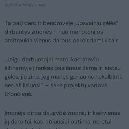
A.Srėbalienės nuotr.
Tą patį daro ir bendrovėje „Josvainių gėlės“
dirbantys žmonės – nuo monotonijos
atsitraukia vienus darbus pakeisdami kitais.
„Jeigu darbuotojai mato, kad stoviu
šiltnamyje į rankas pasiėmusi žarną ir laistau
gėles, jie žino, jog manęs geriau nė nekalbinti,
nes aš ilsiuosi“, – sakė projektų vadovė
I.Končienė.
Įmonėje dirba daugybė žmonių ir kiekvienas
jų daro tai, kas labiausiai patinka, neretai