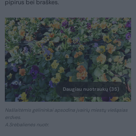
pipirus bei braškes.
Daugiau nuotraukų (35)
Našlaitėmis gėlininkai apsodina įvairių miestų viešąsias
erdves.
A.Srėbalienės nuotr.