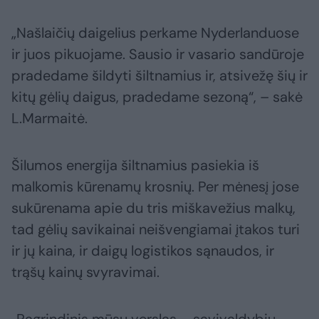
„Našlaičių daigelius perkame Nyderlanduose
ir juos pikuojame. Sausio ir vasario sandūroje
pradedame šildyti šiltnamius ir, atsivežę šių ir
kitų gėlių daigus, pradedame sezoną“, – sakė
L.Marmaitė.
Šilumos energija šiltnamius pasiekia iš
malkomis kūrenamų krosnių. Per mėnesį jose
sukūrenama apie du tris miškavežius malkų,
tad gėlių savikainai neišvengiamai įtakos turi
ir jų kaina, ir daigų logistikos sąnaudos, ir
trąšų kainų svyravimai.