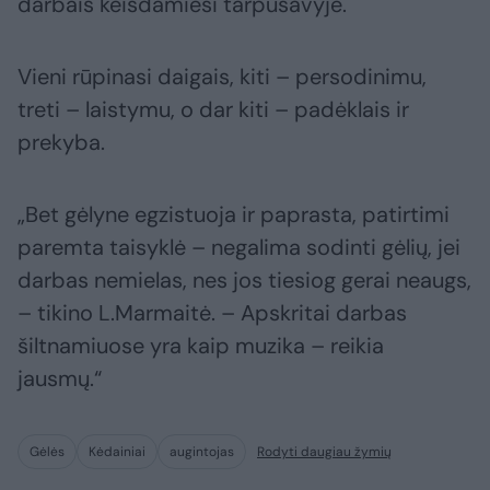
darbais keisdamiesi tarpusavyje.
Vieni rūpinasi daigais, kiti – persodinimu,
treti – laistymu, o dar kiti – padėklais ir
prekyba.
„Bet gėlyne egzistuoja ir paprasta, patirtimi
paremta taisyklė – negalima sodinti gėlių, jei
darbas nemielas, nes jos tiesiog gerai neaugs,
– tikino L.Marmaitė. – Apskritai darbas
šiltnamiuose yra kaip muzika – reikia
jausmų.“
Gėlės
Kėdainiai
augintojas
Rodyti daugiau žymių