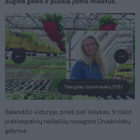
augina gėles ir puošia jomis miestus.
Daugiau nuotraukų (35)
Balandžio viduryje, prieš pat Velykas, 9 tūkst.
įvairiaspalvių našlaičių nusagstė Druskininkų
gėlynus.