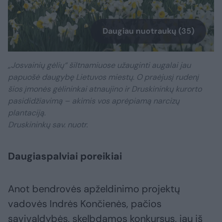
Daugiau nuotraukų (35)
„Josvainių gėlių“ šiltnamiuose užauginti augalai jau
papuošė daugybę Lietuvos miestų. O praėjusį rudenį
šios įmonės gėlininkai atnaujino ir Druskininkų kurorto
pasididžiavimą – akimis vos aprėpiamą narcizų
plantaciją.
Druskininkų sav. nuotr.
Daugiaspalviai poreikiai
Anot bendrovės apželdinimo projektų
vadovės Indrės Končienės, pačios
savivaldybės, skelbdamos konkursus, jau iš