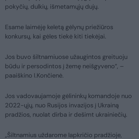
pokyčių, dulkių, išmetamųjų dujų.
Esame laimėję keletą gėlynų priežiūros
konkursų, kai gėles tiekė kiti tiekėjai.
Jos buvo šiltnamiuose užaugintos greituoju
būdu ir persodintos į žemę neišgyveno“, –
paaiškino I.Končienė.
Jos vadovaujamoje gėlininkų komandoje nuo
2022-ųjų, nuo Rusijos invazijos į Ukrainą
pradžios, nuolat dirba ir dešimt ukrainiečių.
„Šiltnamius uždarome lapkričio pradžioje,