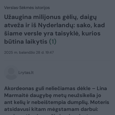
Verslas
Sėkmės istorijos
Užaugina milijonus gėlių, daigų
atveža ir iš Nyderlandų: sako, kad
šiame versle yra taisyklė, kurios
būtina laikytis
(1)
2025 m. balandžio 28 d. 19:47
Lrytas.lt
Akordeonas guli neliečiamas dėkle – Lina
Marmaitė daugybę metų neužsikelia jo
ant kelių ir nebeištempia dumplių. Moteris
atsidavusi kitam mėgstamam darbui: