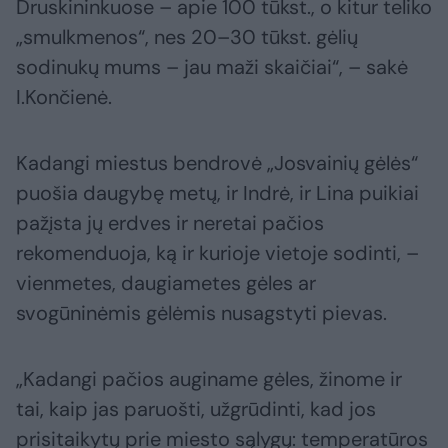
Druskininkuose – apie 100 tūkst., o kitur teliko
„smulkmenos“, nes 20–30 tūkst. gėlių
sodinukų mums – jau maži skaičiai“, – sakė
I.Končienė.
Kadangi miestus bendrovė „Josvainių gėlės“
puošia daugybę metų, ir Indrė, ir Lina puikiai
pažįsta jų erdves ir neretai pačios
rekomenduoja, ką ir kurioje vietoje sodinti, –
vienmetes, daugiametes gėles ar
svogūninėmis gėlėmis nusagstyti pievas.
„Kadangi pačios auginame gėles, žinome ir
tai, kaip jas paruošti, užgrūdinti, kad jos
prisitaikytų prie miesto sąlygų: temperatūros