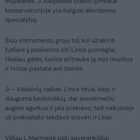
muzikantė. Ji Klaipėdos Stasio Šimkaus
konservatorijoje yra baigusi akordeono
specialybę.
Šiuo instrumentu grojo tol, kol užrakinti
futliare jį paskatino kiti Linos pomėgiai,
tiksliau, gėlės, kurios atitraukė ją nuo muzikos
ir tvirtai pastatė ant žemės.
Ji – Kėdainių vaikas. Linos tėvai, kaip ir
dauguma kėdainiškių, dar sovietmečiu
augino agurkus ir jais prekiavo, tad vaikystėje
už prekystalio tekdavo stovėti ir Linai.
Vėliau L.Marmaitė pati savarankiškai