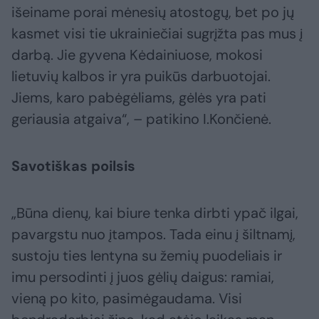
išeiname porai mėnesių atostogų, bet po jų
kasmet visi tie ukrainiečiai sugrįžta pas mus į
darbą. Jie gyvena Kėdainiuose, mokosi
lietuvių kalbos ir yra puikūs darbuotojai.
Jiems, karo pabėgėliams, gėlės yra pati
geriausia atgaiva“, – patikino I.Končienė.
Savotiškas poilsis
„Būna dienų, kai biure tenka dirbti ypač ilgai,
pavargstu nuo įtampos. Tada einu į šiltnamį,
sustoju ties lentyna su žemių puodeliais ir
imu persodinti į juos gėlių daigus: ramiai,
vieną po kito, pasimėgaudama. Visi