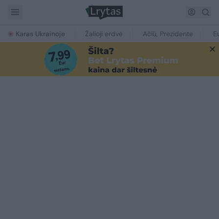
Karas Ukrainoje
Žalioji erdvė
Ačiū, Prezidente
E