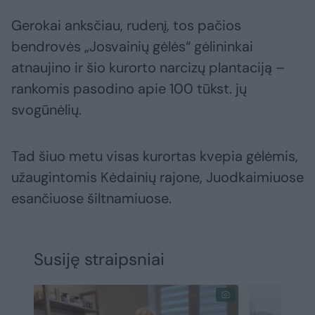
Gerokai anksčiau, rudenį, tos pačios
bendrovės „Josvainių gėlės“ gėlininkai
atnaujino ir šio kurorto narcizų plantaciją –
rankomis pasodino apie 100 tūkst. jų
svogūnėlių.
Tad šiuo metu visas kurortas kvepia gėlėmis,
užaugintomis Kėdainių rajone, Juodkaimiuose
esančiuose šiltnamiuose.
Susiję straipsniai