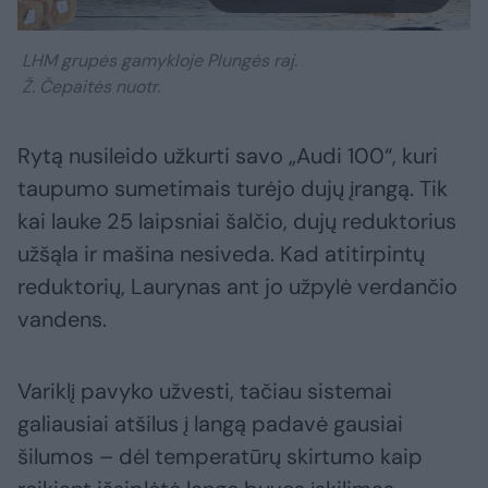
LHM grupės gamykloje Plungės raj.
Ž. Čepaitės nuotr.
Rytą nusileido užkurti savo „Audi 100“, kuri
taupumo sumetimais turėjo dujų įrangą. Tik
kai lauke 25 laipsniai šalčio, dujų reduktorius
užšąla ir mašina nesiveda. Kad atitirpintų
reduktorių, Laurynas ant jo užpylė verdančio
vandens.
Variklį pavyko užvesti, tačiau sistemai
galiausiai atšilus į langą padavė gausiai
šilumos – dėl temperatūrų skirtumo kaip