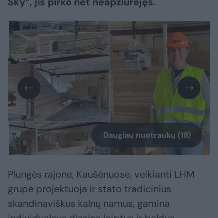
Sky“, jis pirko net neapžiūrėjęs.
Daugiau nuotraukų (18)
Plungės rajone, Kaušėnuose, veikianti LHM
grupė projektuoja ir stato tradicinius
skandinaviškus kalnų namus, gamina