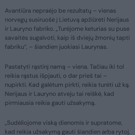
Avantiūra nepraėjo be rezultatų – vienas
norvegų susiruošė į Lietuvą apžiūrėti Nerijaus
ir Lauryno fabriko. „Turėjome keturias su puse
savaitės sugalvoti, kaip iš dviejų žmonių tapti
fabriku“, – šiandien juokiasi Laurynas.
Pastatyti rąstinį namą – viena. Tačiau iki tol
reikia rąstus išpjauti, o dar prieš tai –
nupirkti. Kad galėtum pirkti, reikia turėti už ką.
Nerijaus ir Lauryno atveju tai reiškė, kad
pirmiausia reikia gauti užsakymą.
„Sudėliojome viską dienomis ir supratome,
kad reikia užsakymą gauti šiandien arba rytoj.