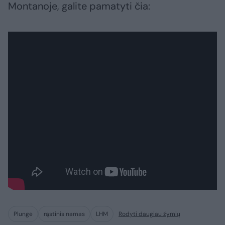
Montanoje, galite pamatyti čia:
Plungė
rąstinis namas
LHM
Rodyti daugiau žymių