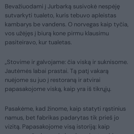
Bevažiuodami į Jurbarką susivokė nespėję
sutvarkyti tualeto, kuris tebuvo apleistas
kambarys be vandens. O norvegas kaip tyčia,
vos užėjęs į biurą kone pirmu klausimu
pasiteiravo, kur tualetas.
„Stovime ir galvojame: čia viską ir suknisome.
Jautėmės labai prastai. Tą patį vakarą
nuėjome su juo į restoraną ir atvirai
papasakojome viską, kaip yra iš tikrųjų.
Pasakėme, kad žinome, kaip statyti rąstinius
namus, bet fabrikas padarytas tik prieš jo
vizitą. Papasakojome visą istoriją: kaip