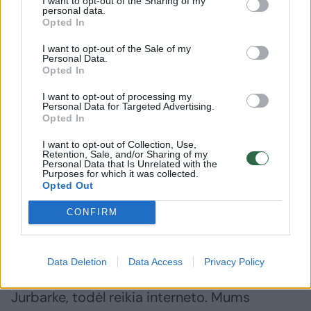
I want to opt-out of the Sharing of my
personal data.
tik to, kad gerai pašals, nes stogą remontuoti
Opted In
neturėjome už ką.
I want to opt-out of the Sale of my
Personal Data.
Opted In
Darėme viską, kas įmanoma. Skylę būsimo
I want to opt-out of processing my
biuro duryse užklijavome plakatu. Pačią
Personal Data for Targeted Advertising.
Opted In
prasčiausią sieną užkalėme pigiausiomis
baltom plastikinėmis dailylentėm, nes
I want to opt-out of Collection, Use,
Retention, Sale, and/or Sharing of my
Personal Data that Is Unrelated with the
tapetai ant tokios sienos nesilaikė.
Purposes for which it was collected.
Opted Out
Biurui reikia interneto. Dabar viskas paprasta,
CONFIRM
o tada arba turi kabelį, arba neturi interneto.
Kreipėmės į tuo metu veikusį ryšio tiekėją,
Data Deletion
Data Access
Privacy Policy
pripasakojome, kad steigiame naują įmonę
Jurbarke, todėl reikia interneto. Mums