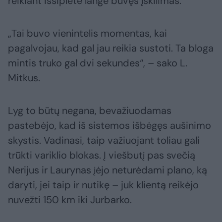
reikiant išsiplėtė lange buvęs įskilimas.
„Tai buvo vienintelis momentas, kai
pagalvojau, kad gal jau reikia sustoti. Ta bloga
mintis truko gal dvi sekundes“, – sako L.
Mitkus.
Lyg to būtų negana, bevažiuodamas
pastebėjo, kad iš sistemos išbėgęs aušinimo
skystis. Vadinasi, taip važiuojant toliau gali
trūkti variklio blokas. Į viešbutį pas svečią
Nerijus ir Laurynas įėjo neturėdami plano, ką
daryti, jei taip ir nutikę – juk klientą reikėjo
nuvežti 150 km iki Jurbarko.