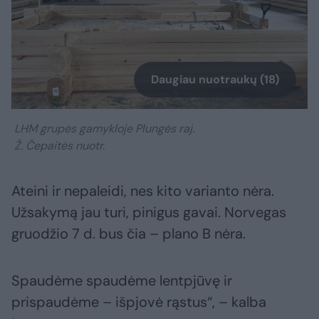
Daugiau nuotraukų (18)
LHM grupės gamykloje Plungės raj.
Ž. Čepaitės nuotr.
Ateini ir nepaleidi, nes kito varianto nėra.
Užsakymą jau turi, pinigus gavai. Norvegas
gruodžio 7 d. bus čia – plano B nėra.
Spaudėme spaudėme lentpjūvę ir
prispaudėme – išpjovė rąstus“, – kalba