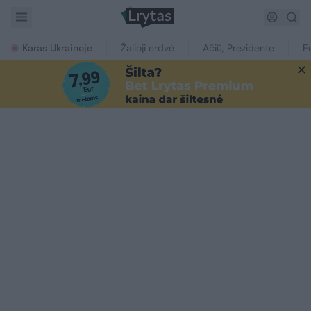
Karas Ukrainoje
Žalioji erdvė
Ačiū, Prezidente
E