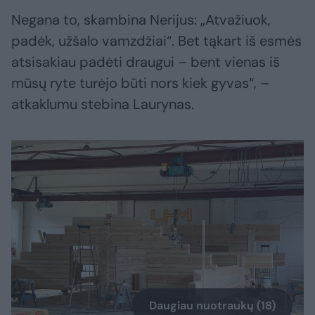
Negana to, skambina Nerijus: „Atvažiuok,
padėk, užšalo vamzdžiai“. Bet tąkart iš esmės
atsisakiau padėti draugui – bent vienas iš
mūsų ryte turėjo būti nors kiek gyvas“, –
atkaklumu stebina Laurynas.
Daugiau nuotraukų (18)