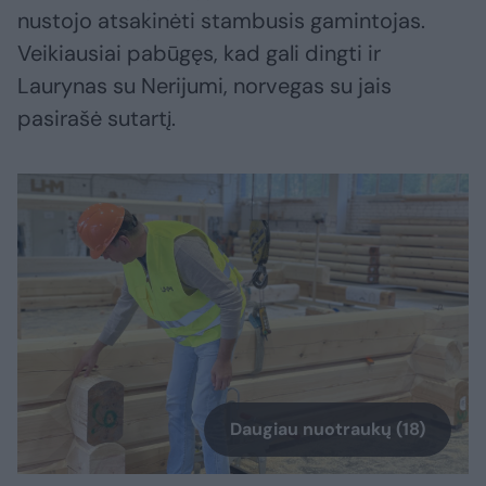
nustojo atsakinėti stambusis gamintojas.
Veikiausiai pabūgęs, kad gali dingti ir
Laurynas su Nerijumi, norvegas su jais
pasirašė sutartį.
Daugiau nuotraukų (18)