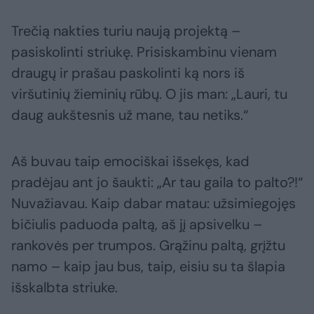
Trečią nakties turiu naują projektą –
pasiskolinti striukę. Prisiskambinu vienam
draugų ir prašau paskolinti ką nors iš
viršutinių žieminių rūbų. O jis man: „Lauri, tu
daug aukštesnis už mane, tau netiks.“
Aš buvau taip emociškai išsekęs, kad
pradėjau ant jo šaukti: „Ar tau gaila to palto?!“
Nuvažiavau. Kaip dabar matau: užsimiegojęs
bičiulis paduoda paltą, aš jį apsivelku –
rankovės per trumpos. Grąžinu paltą, grįžtu
namo – kaip jau bus, taip, eisiu su ta šlapia
išskalbta striuke.