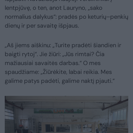
lentpjūvę, o ten, anot Lauryno, „sako
normalius dalykus“: pradės po keturių–penkių
dienų ir per savaitę išpjaus.
„Aš jiems aiškinu: „Turite pradėti šiandien ir
baigti rytoj“. Jie žiūri: „Jūs rimtai? Čia
mažiausiai savaitės darbas.“ O mes
spaudžiame: „Žiūrėkite, labai reikia. Mes
galime patys padėti, galime naktį pjauti.“