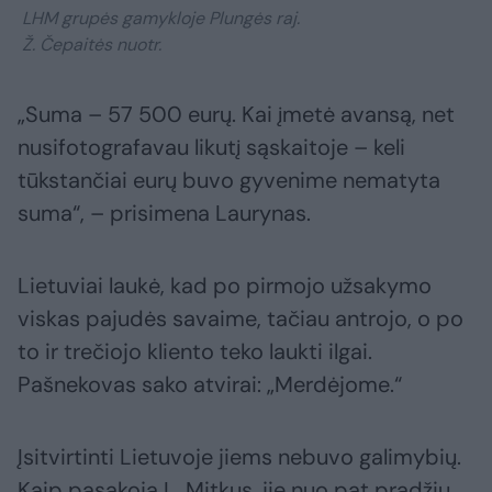
LHM grupės gamykloje Plungės raj.
Ž. Čepaitės nuotr.
„Suma – 57 500 eurų. Kai įmetė avansą, net
nusifotografavau likutį sąskaitoje – keli
tūkstančiai eurų buvo gyvenime nematyta
suma“, – prisimena Laurynas.
Lietuviai laukė, kad po pirmojo užsakymo
viskas pajudės savaime, tačiau antrojo, o po
to ir trečiojo kliento teko laukti ilgai.
Pašnekovas sako atvirai: „Merdėjome.“
Įsitvirtinti Lietuvoje jiems nebuvo galimybių.
Kaip pasakoja L. Mitkus, jie nuo pat pradžių