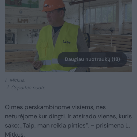
Daugiau nuotraukų (18)
L. Mitkus.
Ž. Čepaitės nuotr.
O mes perskambinome visiems, nes
neturėjome kur dingti. Ir atsirado vienas, kuris
sako: „Taip, man reikia pirties“, – prisimena L.
Mitkus.