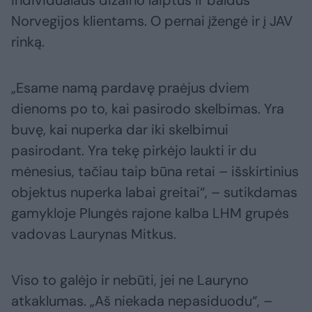
individualaus dizaino laiptus ir baldus
Norvegijos klientams. O pernai įžengė ir į JAV
rinką.
„Esame namą pardavę praėjus dviem
dienoms po to, kai pasirodo skelbimas. Yra
buvę, kai nuperka dar iki skelbimui
pasirodant. Yra tekę pirkėjo laukti ir du
mėnesius, tačiau taip būna retai – išskirtinius
objektus nuperka labai greitai“, – sutikdamas
gamykloje Plungės rajone kalba LHM grupės
vadovas Laurynas Mitkus.
Viso to galėjo ir nebūti, jei ne Lauryno
atkaklumas. „Aš niekada nepasiduodu“, –