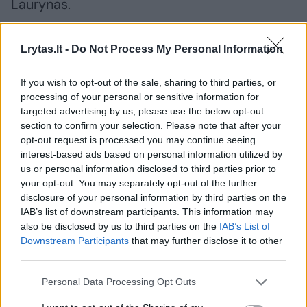
Laurynas.
Kadangi įsigytose patalpose buvo rąstų
Lrytas.lt -
Do Not Process My Personal Information
džiovykla, o padedant pažįstamiems pavyko
If you wish to opt-out of the sale, sharing to third parties, or
ją prikelti iš numirusiųjų, dalis bėdos atkrito.
processing of your personal or sensitive information for
targeted advertising by us, please use the below opt-out
section to confirm your selection. Please note that after your
Rąstai džiūva, bet reikia biuro – juk klientas
opt-out request is processed you may continue seeing
atvažiuos. O pats pastatas – visiškai
interest-based ads based on personal information utilized by
us or personal information disclosed to third parties prior to
apleistas: per stogą kiaurai bėga, tualetai
your opt-out. You may separately opt-out of the further
išdraskyti, vamzdžiai išlaužyti, viskas pelija.
disclosure of your personal information by third parties on the
IAB’s list of downstream participants. This information may
Patalpos viena už kitą baisesnės. Galiausiai
also be disclosed by us to third parties on the
IAB’s List of
rado tokią, kur dvi sienos dar pakenčiamos.
Downstream Participants
that may further disclose it to other
third parties.
„Tai buvo geriausia, ką radome. Situacija
Personal Data Processing Opt Outs
buvo tokia, jog per lubas bėgant tikėjomės