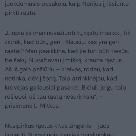
juokdamasis pasakoja, kaip Nerijus jį išsiuntė
pirkti rąstų.
„Liepia jis man nuvažiuoti tų rąstų ir sako: „Tik
žiūrėk, kad būtų geri“. Klausiu, kas yra geri
rąstai? Man paaiškina, kad jie turi būti tiesūs,
be šakų. Nuvažiavau į mišką, krauna rąstus.
Aš iš galo pažiūriu – kreivas, rodau, kad
netinka, dėk į šoną. Taip atrinkinėjau, kad
krovėjas galiausiai pasakė: „Bičiuli, jeigu taip
rūšiuosi, aš tau rąstų nesurinksiu“, –
prisimena L. Mitkus.
Nusipirkus rąstus kitas žingsnis – juos
išpjauti. Nuvažiuoja naujieji verslininkai į