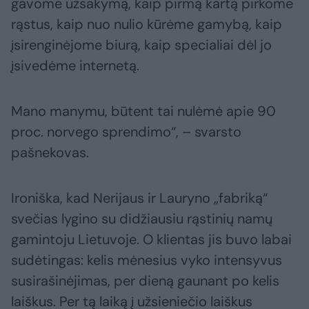
gavome užsakymą, kaip pirmą kartą pirkome
rąstus, kaip nuo nulio kūrėme gamybą, kaip
įsirenginėjome biurą, kaip specialiai dėl jo
įsivedėme internetą.
Mano manymu, būtent tai nulėmė apie 90
proc. norvego sprendimo“, – svarsto
pašnekovas.
Ironiška, kad Nerijaus ir Lauryno „fabriką“
svečias lygino su didžiausiu rąstinių namų
gamintoju Lietuvoje. O klientas jis buvo labai
sudėtingas: kelis mėnesius vyko intensyvus
susirašinėjimas, per dieną gaunant po kelis
laiškus. Per tą laiką į užsieniečio laiškus