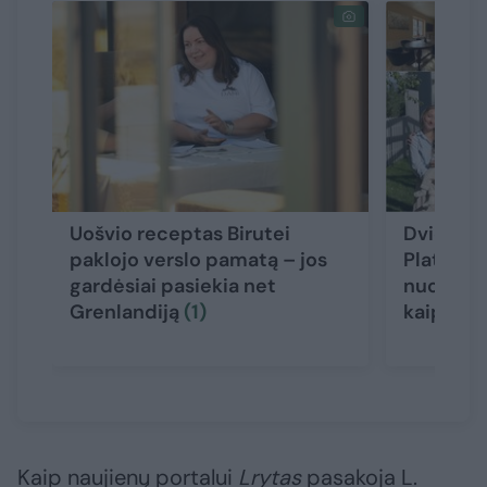
Uošvio receptas Birutei
Dviem di
paklojo verslo pamatą – jos
Platelius 
gardėsiai pasiekia net
nuotykį: 
Grenlandiją
(1)
kaip skr
Kaip naujienų portalui
Lrytas
pasakoja L.