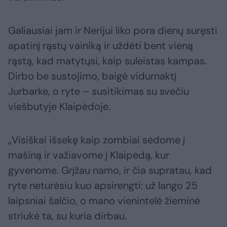
Galiausiai jam ir Nerijui liko pora dienų suręsti
apatinį rąstų vainiką ir uždėti bent vieną
rąstą, kad matytųsi, kaip suleistas kampas.
Dirbo be sustojimo, baigė vidurnaktį
Jurbarke, o ryte – susitikimas su svečiu
viešbutyje Klaipėdoje.
„Visiškai išsekę kaip zombiai sėdome į
mašiną ir važiavome į Klaipėdą, kur
gyvenome. Grįžau namo, ir čia supratau, kad
ryte neturėsiu kuo apsirengti: už lango 25
laipsniai šalčio, o mano vienintelė žieminė
striukė ta, su kuria dirbau.