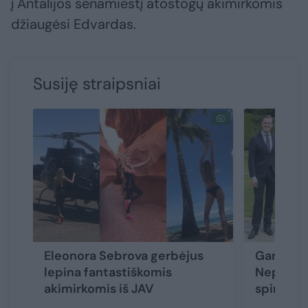
į Antalijos senamiestį atostogų akimirkomis
džiaugėsi Edvardas.
Susiję straipsniai
Eleonora Sebrova gerbėjus
Garbūs s
lepina fantastiškomis
Neprikl
akimirkomis iš JAV
spindėjo