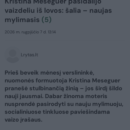
Kristina Meseguer pasidalijo
vaizdeliu iš lovos: šalia – naujas
mylimasis
(5)
2026 m. rugpjūčio 7 d. 13:14
Lrytas.lt
Prieš beveik mėnesį verslininkė,
nuomonės formuotoja Kristina Meseguer
pranešė stulbinančią žinią – jos širdį šildo
nauji jausmai. Dabar žinoma moteris
nusprendė pasirodyti su nauju mylimuoju,
socialiniuose tinkluose paviešindama
vaizo įrašaus.