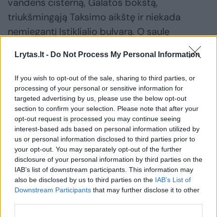
vandens cisterną, Galatos bokštą,
triukšmingąją Taksimo aikštę ir niekada
nemiegantį Istiklialio bulvarą. O saulę
palydėjome laive Bosforo sąsiauryje.
Lrytas.lt -
Do Not Process My Personal Information
Draugai juokiasi, kad esu keliautojas
If you wish to opt-out of the sale, sharing to third parties, or
processing of your personal or sensitive information for
gurmanas, nes, be visų vietos įžymybių, kad ir
targeted advertising by us, please use the below opt-out
kur būčiau, ieškau geriausių restoranų ir
section to confirm your selection. Please note that after your
opt-out request is processed you may continue seeing
kavinių tos šalies virtuvei atskleisti. Turkiška
interest-based ads based on personal information utilized by
pasižymi gausybe skonių. Tikrame vietiniame
us or personal information disclosed to third parties prior to
restorane visada būsite sutikti su meze –
your opt-out. You may separately opt-out of the further
disclosure of your personal information by third parties on the
tradiciniais užkandžiais, kuriais šefas
IAB’s list of downstream participants. This information may
dažniausiai vaišina nemokamai. Tai ir
also be disclosed by us to third parties on the
IAB’s List of
Downstream Participants
that may further disclose it to other
krosnyje kepti papločiai, pita (labai primena
third parties.
picą su varškės sūriu ar aviena), daržovių