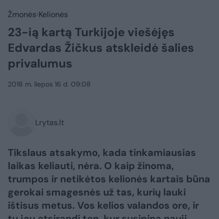
Žmonės
Kelionės
23-ią kartą Turkijoje viešėjęs
Edvardas Žičkus atskleidė šalies
privalumus
2018 m. liepos 16 d. 09:08
Lrytas.lt
Tikslaus atsakymo, kada tinkamiausias
laikas keliauti, nėra. O kaip žinoma,
trumpos ir netikėtos kelionės kartais būna
gerokai smagesnės už tas, kurių lauki
ištisus metus. Vos kelios valandos ore, ir
tu jau atsirandi ten, kur susipina nauji