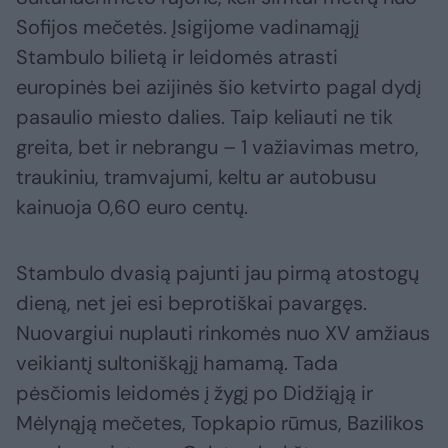
Sofijos mečetės. Įsigijome vadinamąjį
Stambulo bilietą ir leidomės atrasti
europinės bei azijinės šio ketvirto pagal dydį
pasaulio miesto dalies. Taip keliauti ne tik
greita, bet ir nebrangu – 1 važiavimas metro,
traukiniu, tramvajumi, keltu ar autobusu
kainuoja 0,60 euro centų.
Stambulo dvasią pajunti jau pirmą atostogų
dieną, net jei esi beprotiškai pavargęs.
Nuovargiui nuplauti rinkomės nuo XV amžiaus
veikiantį sultoniškąjį hamamą. Tada
pėsčiomis leidomės į žygį po Didžiąją ir
Mėlynąją mečetes, Topkapio rūmus, Bazilikos