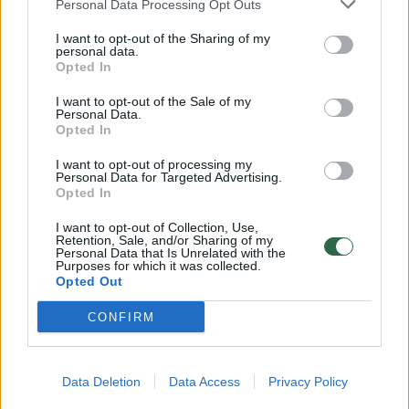
Personal Data Processing Opt Outs
salotos su granatais, keptų baklažanų ar
cukinijų patiekalai, humusas, šviežias jogurtas
I want to opt-out of the Sharing of my
personal data.
su žolelėmis.
Opted In
I want to opt-out of the Sale of my
Personal Data.
Kaip pagrindinį patiekalą visada renkuosi
Opted In
turkiškų kebabų rinkinį. Tiesa, jis neturi nieko
I want to opt-out of processing my
Personal Data for Targeted Advertising.
bendra su lietuvių įsivaizduojamais kebabais.
Opted In
Tai – ant grilio kepta įvairi mėsa ir daržovės.
I want to opt-out of Collection, Use,
Na, o desertai atima žadą net ir tokiems
Retention, Sale, and/or Sharing of my
Personal Data that Is Unrelated with the
saldumynų nemėgėjams kaip aš. Be
Purposes for which it was collected.
Opted Out
tradicinės baklavos ir rankų darbo
saldumynų, turkai kasdien lepinasi
CONFIRM
įvairiausiais tortais, pyragais, sausainiais. O
taip! Viskas beprotiškai kaloringa, bet per
Data Deletion
Data Access
Privacy Policy
atostogas šioje šalyje neįmanoma