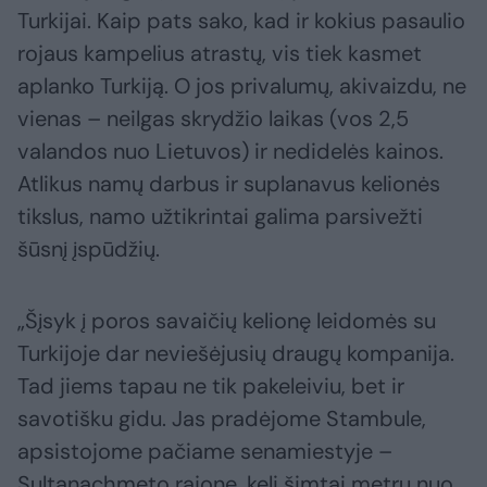
Turkijai. Kaip pats sako, kad ir kokius pasaulio
rojaus kampelius atrastų, vis tiek kasmet
aplanko Turkiją. O jos privalumų, akivaizdu, ne
vienas – neilgas skrydžio laikas (vos 2,5
valandos nuo Lietuvos) ir nedidelės kainos.
Atlikus namų darbus ir suplanavus kelionės
tikslus, namo užtikrintai galima parsivežti
šūsnį įspūdžių.
„Šįsyk į poros savaičių kelionę leidomės su
Turkijoje dar neviešėjusių draugų kompanija.
Tad jiems tapau ne tik pakeleiviu, bet ir
savotišku gidu. Jas pradėjome Stambule,
apsistojome pačiame senamiestyje –
Sultanachmeto rajone, keli šimtai metrų nuo