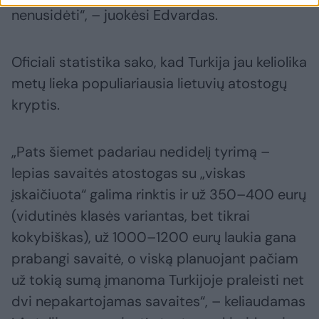
nenusidėti“, – juokėsi Edvardas.
Oficiali statistika sako, kad Turkija jau keliolika
metų lieka populiariausia lietuvių atostogų
kryptis.
„Pats šiemet padariau nedidelį tyrimą –
lepias savaitės atostogas su „viskas
įskaičiuota“ galima rinktis ir už 350–400 eurų
(vidutinės klasės variantas, bet tikrai
kokybiškas), už 1000–1200 eurų laukia gana
prabangi savaitė, o viską planuojant pačiam
už tokią sumą įmanoma Turkijoje praleisti net
dvi nepakartojamas savaites“, – keliaudamas