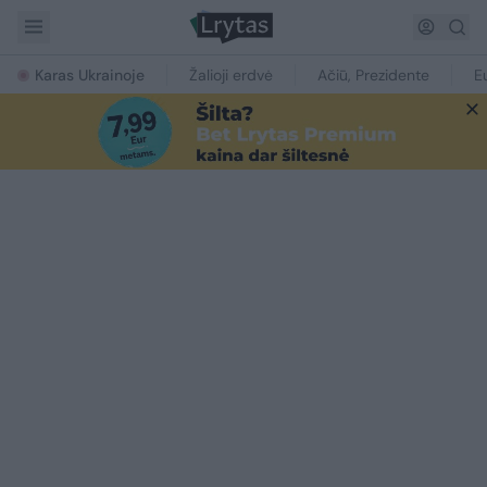
Karas Ukrainoje
Žalioji erdvė
Ačiū, Prezidente
E