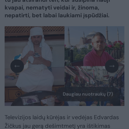
kvapai, nematyti veidai ir, žinoma,
nepatirti, bet labai laukiami įspūdžiai.
Daugiau nuotraukų (7)
Televizijos laidų kūrėjas ir vedėjas Edvardas
Žičkus jau gerą dešimtmetį yra ištikimas