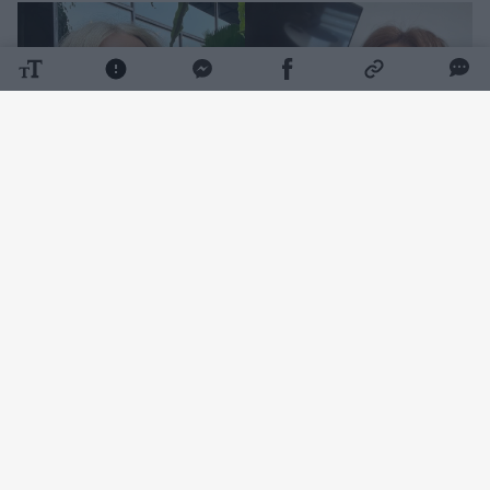
Daugiau nuotraukų (5)
Ketvirtadienį K. Meseguer „Instagram“
paskyroje pasirodė vaizdo įrašas, kuriame
matyti, kaip ji guli lovoje su nauju širdies
draugu.