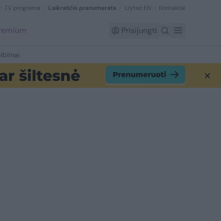
TV programa
Laikraščio prenumerata
Lrytas EN
Kontaktai
Premium
Prisijungti
lbimai