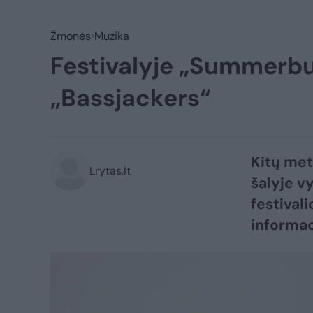
Žmonės
Muzika
Festivalyje „Summerbu
„Bassjackers“
Kitų met
Lrytas.lt
šalyje v
festival
informac