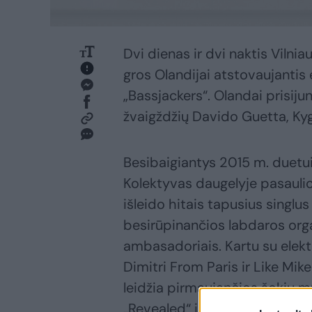
Dvi dienas ir dvi naktis Vilni
gros Olandijai atstovaujantis
„Bassjackers“. Olandai prisiju
žvaigždžių Davido Guetta, Kyg
Besibaigiantys 2015 m. duetui
Kolektyvas daugelyje pasaulio
išleido hitais tapusius singlus
besirūpinančios labdaros org
ambasadoriais. Kartu su elekt
Dimitri From Paris ir Like Mi
leidžia pirmaujančios šokių m
„Revealed“ ir „Ministry Of Sou