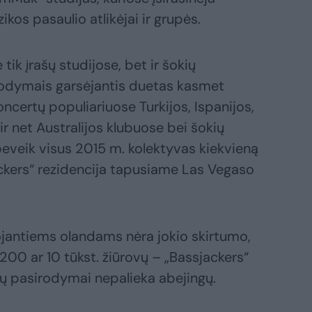
kos pasaulio atlikėjai ir grupės.
 tik įrašų studijose, bet ir šokių
irodymais garsėjantis duetas kasmet
ncertų populiariuose Turkijos, Ispanijos,
s ir net Australijos klubuose bei šokių
 beveik visus 2015 m. kolektyvas kiekvieną
jackers“ rezidencija tapusiame Las Vegaso
ojantiems olandams nėra jokio skirtumo,
200 ar 10 tūkst. žiūrovų – „Bassjackers“
 jų pasirodymai nepalieka abejingų.