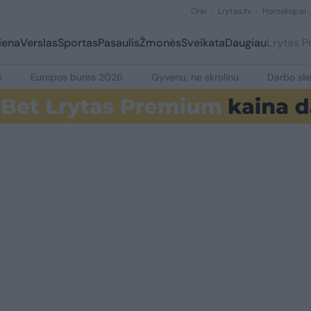
Orai
Lrytas.tv
Horoskopai
iena
Verslas
Sportas
Pasaulis
Žmonės
Sveikata
Daugiau
Lrytas 
e
Europos burės 2026
Gyvenu, ne skrolinu
Darbo ske