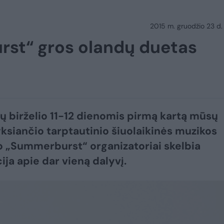
2015 m. gruodžio 23 d.
rst“ gros olandų duetas
ų birželio 11-12 dienomis pirmą kartą mūsų
yksiančio tarptautinio šiuolaikinės muzikos
io „Summerburst“ organizatoriai skelbia
ija apie dar vieną dalyvį.