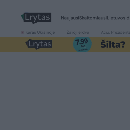
Naujausi
Skaitomiausi
Lietuvos d
Karas Ukrainoje
Žalioji erdvė
Ačiū, Prezident