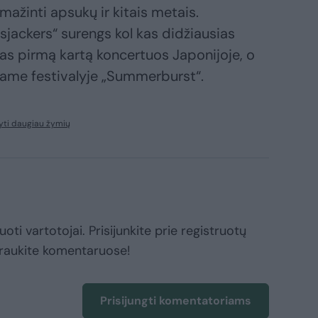
ažinti apsukų ir kitais metais.
jackers“ surengs kol kas didžiausias
tas pirmą kartą koncertuos Japonijoje, o
čiame festivalyje „Summerburst“.
yti daugiau žymių
oti vartotojai. Prisijunkite prie registruotų
raukite komentaruose!
Prisijungti komentatoriams