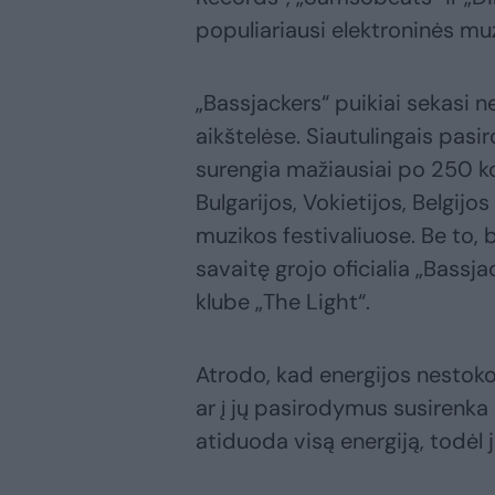
populiariausi elektroninės muzi
„Bassjackers“ puikiai sekasi ne
aikštelėse. Siautulingais pas
surengia mažiausiai po 250 ko
Bulgarijos, Vokietijos, Belgijo
muzikos festivaliuose. Be to,
savaitę grojo oficialia „Bass
klube „The Light“.
Atrodo, kad energijos nestok
ar į jų pasirodymus susirenka 
atiduoda visą energiją, todėl