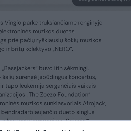
aus Vingio parke truksiančiame renginyje
 elektroninės muzikos duetas
ngs prie pačių ryškiausių šokių muzikos
o ir britų kolektyvo „NERO“.
 „Bassjackers“ buvo itin sėkmingi.
 šalių surengė įspūdingus koncertus,
 ir tapo leukemija sergančiais vaikais
anizacijos „The Zoëzo Foundation“
roninės muzikos sunkiasvoriais Afrojack,
ke bendradarbiaujančio dueto singlus
uzikos įrašų kompanijos „Spinnin‘“,
nd“.