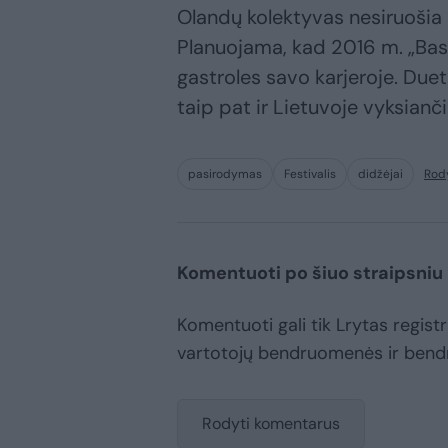
Olandų kolektyvas nesiruošia m
Planuojama, kad 2016 m. „Bass
gastroles savo karjeroje. Due
taip pat ir Lietuvoje vyksian
pasirodymas
Festivalis
didžėjai
Rod
Komentuoti po šiuo straipsniu
Komentuoti gali tik Lrytas registru
vartotojų bendruomenės ir bend
Rodyti komentarus