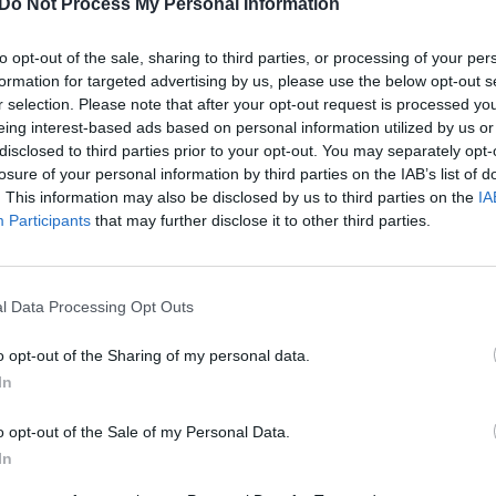
Do Not Process My Personal Information
to opt-out of the sale, sharing to third parties, or processing of your per
merikos Valstijose ir patekę į žurnalo „DJ
formation for targeted advertising by us, please use the below opt-out s
ulyje DJ‘ų šimtuką, „Bassjackers“ dar
r selection. Please note that after your opt-out request is processed y
eing interest-based ads based on personal information utilized by us or
as, kaip viena įdomiausių elektroninės
disclosed to third parties prior to your opt-out. You may separately opt-
kad šis duetas prisijungė prie įspūdingos
losure of your personal information by third parties on the IAB’s list of
siančios žvaigždžių rinktinės“, – sako
. This information may also be disclosed by us to third parties on the
IA
Participants
that may further disclose it to other third parties.
e Nation Lietuva“ atstovas Deividas
l Data Processing Opt Outs
jo 2007 m. pradžioje, kada DJ‘us Marlonas
o opt-out of the Sharing of my personal data.
s van Hilstas nusprendė sujungti savo
In
o įrašytas kūrinys „Beat Cut“
o opt-out of the Sale of my Personal Data.
ko nepastebėtas – jį savo pasirodymuose
In
ilmės house muzikos atstovas Fedde le