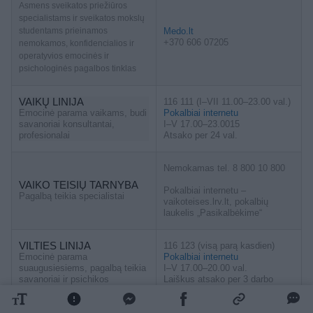
Asmens sveikatos priežiūros
specialistams ir sveikatos mokslų
studentams prieinamos
Medo.lt
+370 606 07205
nemokamos, konfidencialios ir
operatyvios emocinės ir
psichologinės pagalbos tinklas
VAIKŲ LINIJA
116 111 (I–VII 11.00–23.00 val.)
Emocinė parama vaikams, budi
Pokalbiai internetu
savanoriai konsultantai,
I–V 17.00–23.0015
profesionalai
Atsako per 24 val.
Nemokamas tel. 8 800 10 800
VAIKO TEISIŲ TARNYBA
Pokalbiai internetu –
Pagalbą teikia specialistai
vaikoteises.lrv.lt, pokalbių
laukelis „Pasikalbėkime“
VILTIES LINIJA
116 123 (visą parą kasdien)
Emocinė parama
Pokalbiai internetu
suaugusiesiems, pagalbą teikia
I–V 17.00–20.00 val.
savanoriai ir psichikos
Laiškus atsako per 3 darbo
sveikatos specialistai
dienas