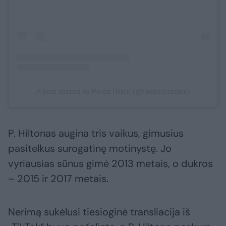
A post shared by Perez Hilton (@theperezhilton)
P. Hiltonas augina tris vaikus, gimusius
pasitelkus surogatinę motinystę. Jo
vyriausias sūnus gimė 2013 metais, o dukros
– 2015 ir 2017 metais.
Nerimą sukėlusi tiesioginė transliacija iš