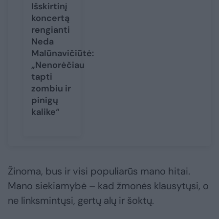
Išskirtinį
koncertą
rengianti
Neda
Malūnavičiūtė:
„Nenorėčiau
tapti
zombiu ir
pinigų
kalike“
Žinoma, bus ir visi populiarūs mano hitai.
Mano siekiamybė – kad žmonės klausytųsi, o
ne linksmintųsi, gertų alų ir šoktų.