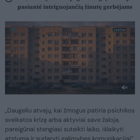
pasiuntė intriguojančią žinutę gerbėjams
„Daugeliu atvejų, kai žmogus patiria psichikos
sveikatos krizę arba aktyviai save žaloja,
pareigūnai stengiasi suteikti laiko, išlaikyti
atstumą ir sudaryti galimybes komunikacijai“,