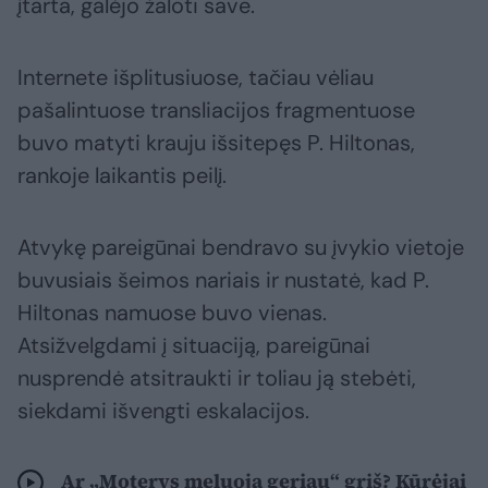
įtarta, galėjo žaloti save.
Internete išplitusiuose, tačiau vėliau
pašalintuose transliacijos fragmentuose
buvo matyti krauju išsitepęs P. Hiltonas,
rankoje laikantis peilį.
Atvykę pareigūnai bendravo su įvykio vietoje
buvusiais šeimos nariais ir nustatė, kad P.
Hiltonas namuose buvo vienas.
Atsižvelgdami į situaciją, pareigūnai
nusprendė atsitraukti ir toliau ją stebėti,
siekdami išvengti eskalacijos.
Ar „Moterys meluoja geriau“ grįš? Kūrėjai