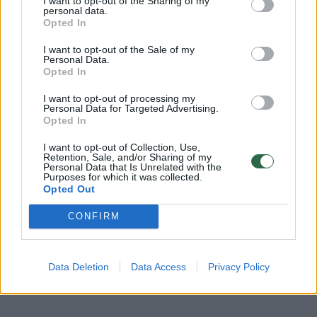
I want to opt-out of the Sharing of my
personal data.
Opted In
– Dabar esu laiminga. Kai įvardiji savo
I want to opt-out of the Sale of my
problemas garsiai, tampa lengva su jomis
Personal Data.
Opted In
kovoti. Man nebuvo sunku mesti gerti.
I want to opt-out of processing my
Personal Data for Targeted Advertising.
Opted In
Mačiau, kas darosi aplink, kokios gali būti
pasekmės. Turėjau du kelius – degraduoti
I want to opt-out of Collection, Use,
Retention, Sale, and/or Sharing of my
Personal Data that Is Unrelated with the
arba muzikuoti toliau. Pasirinkau muzikavimą.
Purposes for which it was collected.
Opted Out
Aš nemokėjau saikingai gerti, tvarkytis su
CONFIRM
savimi, todėl nusprendžiau visiškai atsisakyti
alkoholio. Išsivalė smegenys, išsigrynino
Data Deletion
Data Access
Privacy Policy
pasaulėjauta.