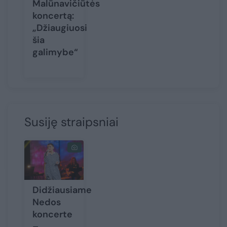
Malūnavičiūtės
koncertą:
„Džiaugiuosi
šia
galimybe“
Susiję straipsniai
Didžiausiame
Nedos
koncerte
–