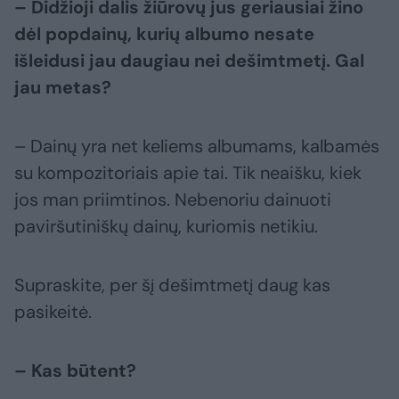
– Didžioji dalis žiūrovų jus geriausiai žino
dėl popdainų, kurių albumo nesate
išleidusi jau daugiau nei dešimtmetį. Gal
jau metas?
– Dainų yra net keliems albumams, kalbamės
su kompozitoriais apie tai. Tik neaišku, kiek
jos man priimtinos. Nebenoriu dainuoti
paviršutiniškų dainų, kuriomis netikiu.
Supraskite, per šį dešimtmetį daug kas
pasikeitė.
– Kas būtent?