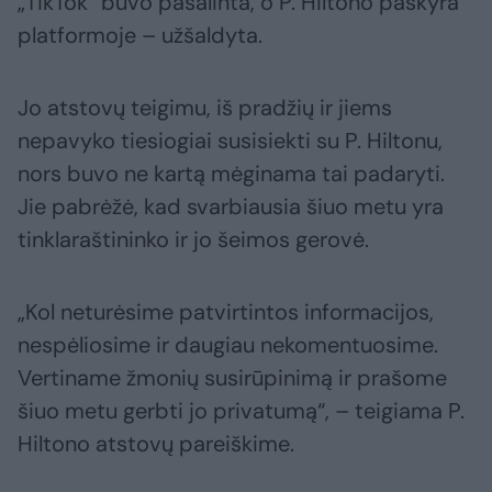
„TikTok“ buvo pašalinta, o P. Hiltono paskyra
platformoje – užšaldyta.
Jo atstovų teigimu, iš pradžių ir jiems
nepavyko tiesiogiai susisiekti su P. Hiltonu,
nors buvo ne kartą mėginama tai padaryti.
Jie pabrėžė, kad svarbiausia šiuo metu yra
tinklaraštininko ir jo šeimos gerovė.
„Kol neturėsime patvirtintos informacijos,
nespėliosime ir daugiau nekomentuosime.
Vertiname žmonių susirūpinimą ir prašome
šiuo metu gerbti jo privatumą“, – teigiama P.
Hiltono atstovų pareiškime.