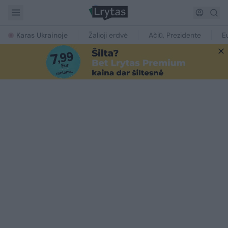
Karas Ukrainoje
Žalioji erdvė
Ačiū, Prezidente
E