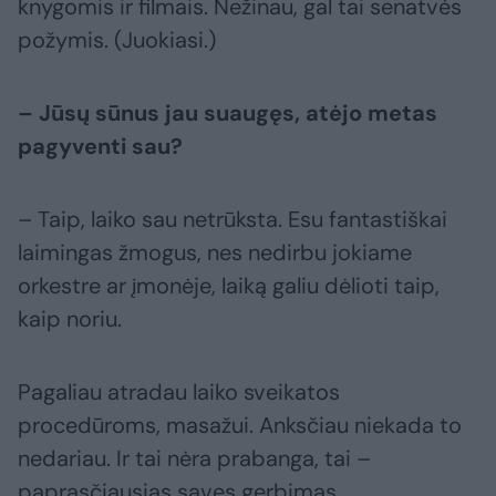
knygomis ir filmais. Nežinau, gal tai senatvės
požymis. (Juokiasi.)
– Jūsų sūnus jau suaugęs, atėjo metas
pagyventi sau?
– Taip, laiko sau netrūksta. Esu fantastiškai
laimingas žmogus, nes nedirbu jokiame
orkestre ar įmonėje, laiką galiu dėlioti taip,
kaip noriu.
Pagaliau atradau laiko sveikatos
procedūroms, masažui. Anksčiau niekada to
nedariau. Ir tai nėra prabanga, tai –
paprasčiausias savęs gerbimas.