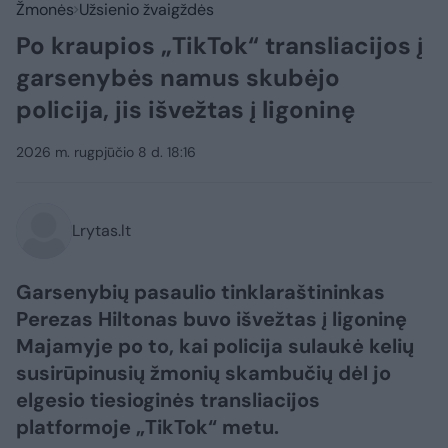
Žmonės
Užsienio žvaigždės
Po kraupios „TikTok“ transliacijos į
garsenybės namus skubėjo
policija, jis išvežtas į ligoninę
2026 m. rugpjūčio 8 d. 18:16
Lrytas.lt
Garsenybių pasaulio tinklaraštininkas
Perezas Hiltonas buvo išvežtas į ligoninę
Majamyje po to, kai policija sulaukė kelių
susirūpinusių žmonių skambučių dėl jo
elgesio tiesioginės transliacijos
platformoje „TikTok“ metu.