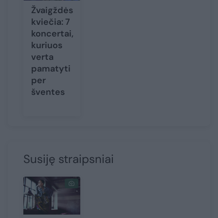
Žvaigždės
kviečia: 7
koncertai,
kuriuos
verta
pamatyti
per
šventes
Susiję straipsniai