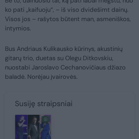
Be to, dainuosiu tai, ką pati labai mėgstu, nuo
ko pati „kaifuoju“, – iš viso dvidešimt dainų.
Visos jos – rašytos būtent man, asmeniškos,
intymios.
Bus Andriaus Kulikausko kūrinys, akustinių
gitarų trio, duetas su Olegu Ditkovskiu,
nuostabi Jaroslavo Cechanovičiaus džiazo
baladė. Norėjau įvairovės.
Susiję straipsniai