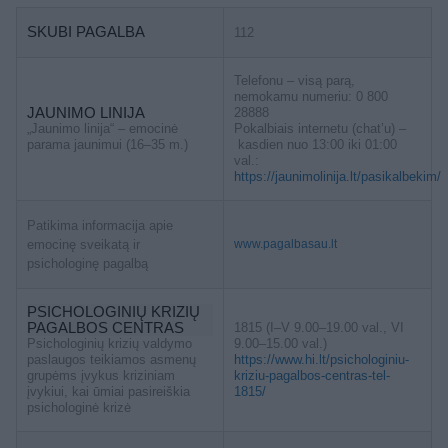
SKUBI PAGALBA
112
Telefonu – visą parą,
nemokamu numeriu: 0 800
JAUNIMO LINIJA
28888
„Jaunimo linija“ – emocinė
Pokalbiais internetu (chat’u) –
parama jaunimui (16–35 m.)
kasdien nuo 13:00 iki 01:00
val.:
https://jaunimolinija.lt/pasikalbekim/
Patikima informacija apie
emocinę sveikatą ir
www.pagalbasau.lt
psichologinę pagalbą
PSICHOLOGINIŲ KRIZIŲ
PAGALBOS CENTRAS
1815 (I–V 9.00–19.00 val., VI
Psichologinių krizių valdymo
9.00–15.00 val.)
paslaugos teikiamos asmenų
https://www.hi.lt/psichologiniu-
grupėms įvykus kriziniam
kriziu-pagalbos-centras-tel-
įvykiui, kai ūmiai pasireiškia
1815/
psichologinė krizė