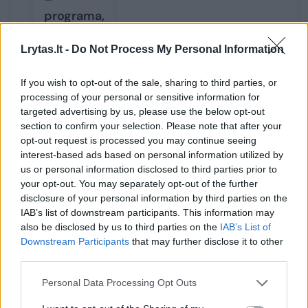
programa,
kurios ji
nedainavo
Lrytas.lt -
Do Not Process My Personal Information
7 metus
If you wish to opt-out of the sale, sharing to third parties, or
processing of your personal or sensitive information for
targeted advertising by us, please use the below opt-out
section to confirm your selection. Please note that after your
opt-out request is processed you may continue seeing
Pavargau verstis per galvą, daryti tai, kas
interest-based ads based on personal information utilized by
man nepatinka.
us or personal information disclosed to third parties prior to
your opt-out. You may separately opt-out of the further
disclosure of your personal information by third parties on the
Paviršutiniškumas, abejingumas mane
IAB’s list of downstream participants. This information may
also be disclosed by us to third parties on the
IAB’s List of
pradėjo nervinti.
Downstream Participants
that may further disclose it to other
third parties.
– Dešimt metų nebevartojate alkoholinių
Personal Data Processing Opt Outs
gėrimų. Kaip tai pakeitė jūsų gyvenimą?