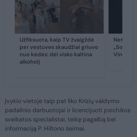
Užfiksuota, kaip TV žvaigždė
Netektis:
per vestuves skaudžiai griuvo
„Soprana
nuo kėdės: dėl visko kaltina
Vincenta
alkoholį
Įvykio vietoje taip pat liko Krizių valdymo
padalinio darbuotojai ir licencijuoti psichikos
sveikatos specialistai, teikę pagalbą bei
informaciją P. Hiltono šeimai.