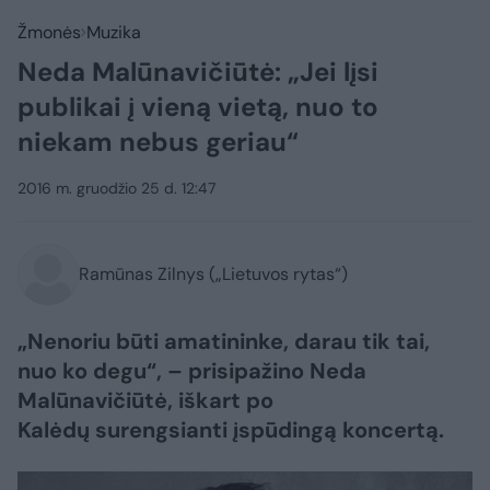
Žmonės
Muzika
Neda Malūnavičiūtė: „Jei lįsi
publikai į vieną vietą, nuo to
niekam nebus geriau“
2016 m. gruodžio 25 d. 12:47
Ramūnas Zilnys („Lietuvos rytas“)
„Nenoriu būti amatininke, darau tik tai,
nuo ko degu“, – prisipažino Neda
Malūnavičiūtė, iškart po
Kalėdų surengsianti įspūdingą koncertą.