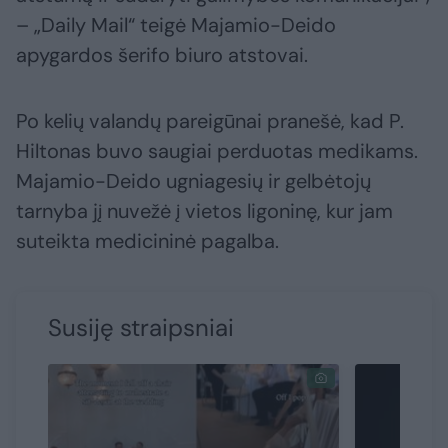
– „Daily Mail“ teigė Majamio-Deido
apygardos šerifo biuro atstovai.
Po kelių valandų pareigūnai pranešė, kad P.
Hiltonas buvo saugiai perduotas medikams.
Majamio-Deido ugniagesių ir gelbėtojų
tarnyba jį nuvežė į vietos ligoninę, kur jam
suteikta medicininė pagalba.
Susiję straipsniai