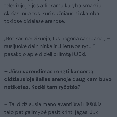
televizijoje, jos atliekama kūryba smarkiai
skiriasi nuo tos, kuri dažniausiai skamba
tokiose didelėse arenose.
„Bet kas nerizikuoja, tas negeria šampano“, –
nusijuokė dainininkė ir „Lietuvos rytui“
pasakojo apie didelį priimtą iššūkį.
– Jūsų sprendimas rengti koncertą
didžiausioje šalies arenoje daug kam buvo
netikėtas. Kodėl tam ryžotės?
– Tai didžiausia mano avantiūra ir iššūkis,
taip pat galimybė pasitikrinti jėgas. Juk