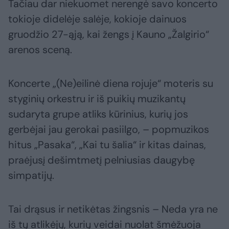
Tačiau dar niekuomet nerengė savo koncerto
tokioje didelėje salėje, kokioje dainuos
gruodžio 27-ąją, kai žengs į Kauno „Žalgirio“
arenos sceną.
Koncerte „(Ne)eilinė diena rojuje“ moteris su
styginių orkestru ir iš puikių muzikantų
sudaryta grupe atliks kūrinius, kurių jos
gerbėjai jau gerokai pasiilgo, – popmuzikos
hitus „Pasaka“, „Kai tu šalia“ ir kitas dainas,
praėjusį dešimtmetį pelniusias daugybę
simpatijų.
Tai drąsus ir netikėtas žingsnis – Neda yra ne
iš tų atlikėjų, kurių veidai nuolat šmėžuoja