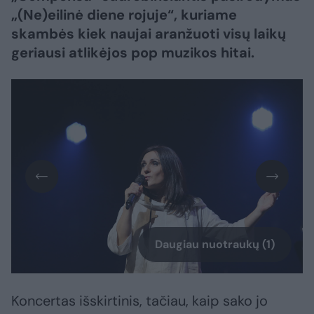
„(Ne)eilinė diene rojuje“, kuriame
skambės kiek naujai aranžuoti visų laikų
geriausi atlikėjos pop muzikos hitai.
Daugiau nuotraukų (1)
Koncertas išskirtinis, tačiau, kaip sako jo