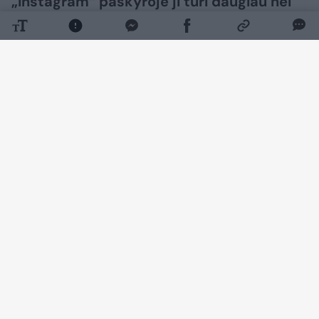
„Instagram“ paskyroje ji turi daugiau nei
159 tūkst. sekėjų.
Daugiau nuotraukų (23)
Atrodytų, kad kalbėti prieš plačią auditoriją
jai – įprasta kasdienybės dalis. Vis dėlto
Gintarė pripažįsta iki šiol turinti vieną baimę,