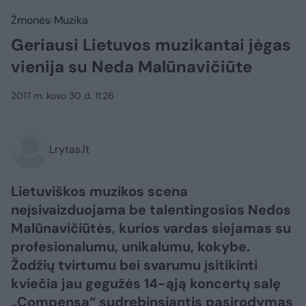
Žmonės
Muzika
Geriausi Lietuvos muzikantai jėgas
vienija su Neda Malūnavičiūte
2017 m. kovo 30 d. 11:26
Lrytas.lt
Lietuviškos muzikos scena
neįsivaizduojama be talentingosios Nedos
Malūnavičiūtės, kurios vardas siejamas su
profesionalumu, unikalumu, kokybe.
Žodžių tvirtumu bei svarumu įsitikinti
kviečia jau gegužės 14-ąją koncertų salę
„Compensa“ sudrebinsiantis pasirodymas