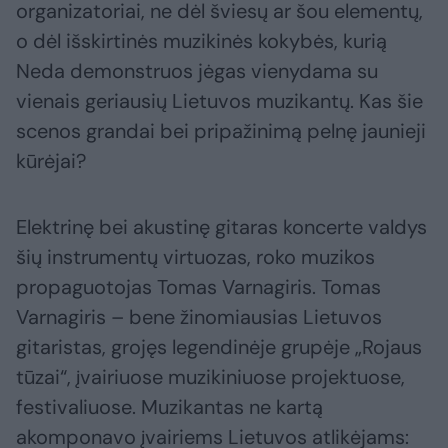
organizatoriai, ne dėl šviesų ar šou elementų,
o dėl išskirtinės muzikinės kokybės, kurią
Neda demonstruos jėgas vienydama su
vienais geriausių Lietuvos muzikantų. Kas šie
scenos grandai bei pripažinimą pelnę jaunieji
kūrėjai?
Elektrinę bei akustinę gitaras koncerte valdys
šių instrumentų virtuozas, roko muzikos
propaguotojas Tomas Varnagiris. Tomas
Varnagiris – bene žinomiausias Lietuvos
gitaristas, grojęs legendinėje grupėje „Rojaus
tūzai“, įvairiuose muzikiniuose projektuose,
festivaliuose. Muzikantas ne kartą
akomponavo įvairiems Lietuvos atlikėjams: