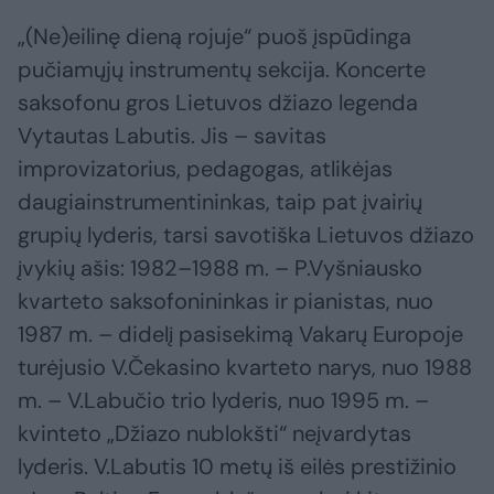
„(Ne)eilinę dieną rojuje“ puoš įspūdinga
pučiamųjų instrumentų sekcija. Koncerte
saksofonu gros Lietuvos džiazo legenda
Vytautas Labutis. Jis – savitas
improvizatorius, pedagogas, atlikėjas
daugiainstrumentininkas, taip pat įvairių
grupių lyderis, tarsi savotiška Lietuvos džiazo
įvykių ašis: 1982–1988 m. – P.Vyšniausko
kvarteto saksofonininkas ir pianistas, nuo
1987 m. – didelį pasisekimą Vakarų Europoje
turėjusio V.Čekasino kvarteto narys, nuo 1988
m. – V.Labučio trio lyderis, nuo 1995 m. –
kvinteto „Džiazo nublokšti“ neįvardytas
lyderis. V.Labutis 10 metų iš eilės prestižinio