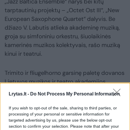
„Jazz Baltica Ensemble“ narys bei kitų
tarptautinių projektų – „Octet Ost III“, „New
European Saxophone Quartet“ dalyvis. Be
džiazo V. Labutis atlieka akademinę muziką,
groja su simfoniniu orkestru, šiuolaikinės
kamerinės muzikos kolektyvais, rašo muziką
kinui ir teatrui.
Trimito ir fliugelhorno garsinę paletę dovanos
Lietuvos muzikos ir teatro akademijos
dėstytojas, džiazo festivalio „Jazz Park“
Lrytas.lt -
Do Not Process My Personal Information
idėjinis lyderis ir organizatorius Mindaugas
Vadoklis. Muzikantas nuolatinis įvairių džiazo
If you wish to opt-out of the sale, sharing to third parties, or
processing of your personal or sensitive information for
festivalių užsienyje ir Lietuvoje dalyvis bei
targeted advertising by us, please use the below opt-out
organizatorius. Mindaugas žinomas tiek kaip
section to confirm your selection. Please note that after your