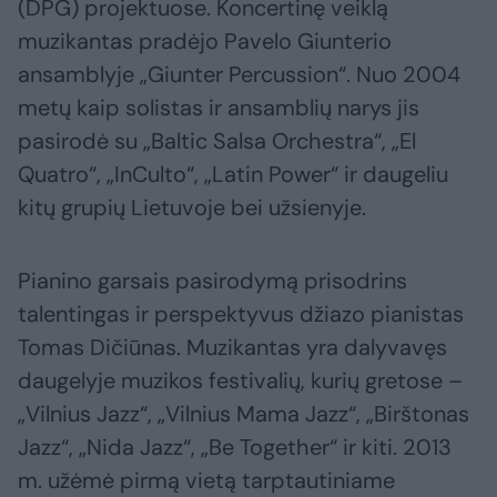
(DPG) projektuose. Koncertinę veiklą
muzikantas pradėjo Pavelo Giunterio
ansamblyje „Giunter Percussion“. Nuo 2004
metų kaip solistas ir ansamblių narys jis
pasirodė su „Baltic Salsa Orchestra“, „El
Quatro“, „InCulto“, „Latin Power“ ir daugeliu
kitų grupių Lietuvoje bei užsienyje.
Pianino garsais pasirodymą prisodrins
talentingas ir perspektyvus džiazo pianistas
Tomas Dičiūnas. Muzikantas yra dalyvavęs
daugelyje muzikos festivalių, kurių gretose –
„Vilnius Jazz“, „Vilnius Mama Jazz“, „Birštonas
Jazz“, „Nida Jazz“, „Be Together“ ir kiti. 2013
m. užėmė pirmą vietą tarptautiniame