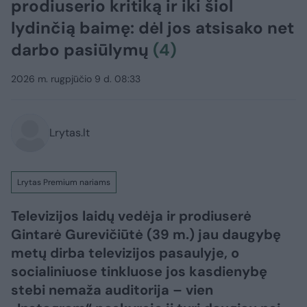
prodiuserio kritiką ir iki šiol
lydinčią baimę: dėl jos atsisako net
darbo pasiūlymų
(4)
2026 m. rugpjūčio 9 d. 08:33
Lrytas.lt
Lrytas Premium nariams
Televizijos laidų vedėja ir prodiuserė
Gintarė Gurevičiūtė (39 m.) jau daugybę
metų dirba televizijos pasaulyje, o
socialiniuose tinkluose jos kasdienybę
stebi nemaža auditorija – vien