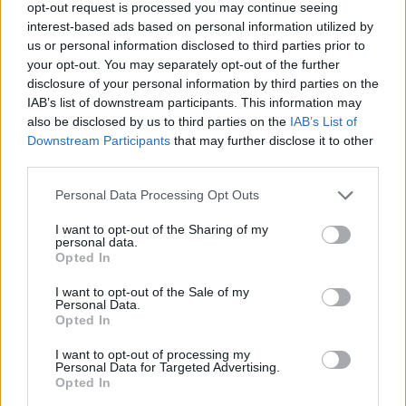
opt-out request is processed you may continue seeing
solo atlikėjas, tiek kaip Vilniaus džiazo
interest-based ads based on personal information utilized by
orkestro narys, bendradarbiavęs su Leon
us or personal information disclosed to third parties prior to
Somov & Jazzu, Indre Dirgėlaite, Giedre
your opt-out. You may separately opt-out of the further
disclosure of your personal information by third parties on the
Kilčiauskiene, Vladimiru Tarasovu bei
IAB’s list of downstream participants. This information may
daugeliu kitų aukščiausio kalibro muzikantų.
also be disclosed by us to third parties on the
IAB’s List of
Downstream Participants
that may further disclose it to other
third parties.
Dar vienas profesionalaus pučiamųjų
Personal Data Processing Opt Outs
muzikantų trio narys – trombonininkas, o taip
I want to opt-out of the Sharing of my
pat ir šio koncerto aranžuočių kūrėjas
personal data.
Opted In
Jievaras Jasinskis. Nuo 13-os metų muziką
kuriantis Jievaras – vienas perspektyviausių
I want to opt-out of the Sale of my
Personal Data.
bei talentingiausių jaunosios kartos Lietuvos
Opted In
kompozitorių, aranžuočių kūrėjų. J.Jasinskio
I want to opt-out of processing my
projektuose muzika liete liejasi, kūryba –
Personal Data for Targeted Advertising.
Opted In
išskirtinio braižo, aukšto lygio bei pripažinta