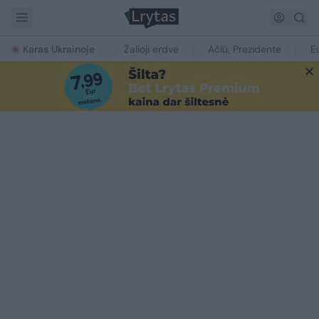
Karas Ukrainoje
Žalioji erdvė
Ačiū, Prezidente
E