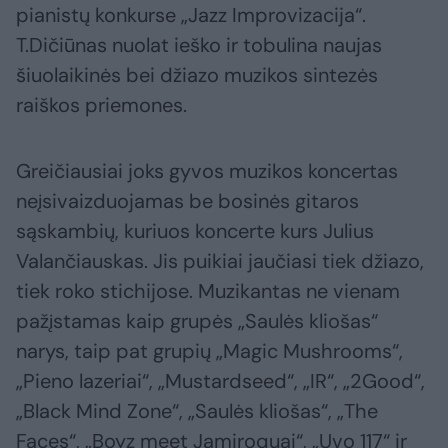
pianistų konkurse „Jazz Improvizacija“.
T.Dičiūnas nuolat ieško ir tobulina naujas
šiuolaikinės bei džiazo muzikos sintezės
raiškos priemones.
Greičiausiai joks gyvos muzikos koncertas
neįsivaizduojamas be bosinės gitaros
sąskambių, kuriuos koncerte kurs Julius
Valančiauskas. Jis puikiai jaučiasi tiek džiazo,
tiek roko stichijose. Muzikantas ne vienam
pažįstamas kaip grupės „Saulės kliošas“
narys, taip pat grupių „Magic Mushrooms“,
„Pieno lazeriai“, „Mustardseed“, „IR“, „2Good“,
„Black Mind Zone“, „Saulės kliošas“, „The
Faces“, „Boyz meet Jamiroquai“, „Uvo 117“ ir