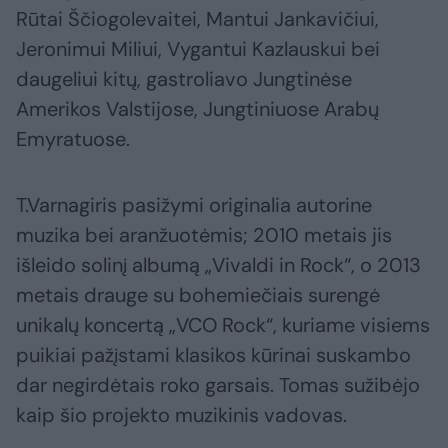
Rūtai Ščiogolevaitei, Mantui Jankavičiui,
Jeronimui Miliui, Vygantui Kazlauskui bei
daugeliui kitų, gastroliavo Jungtinėse
Amerikos Valstijose, Jungtiniuose Arabų
Emyratuose.
T.Varnagiris pasižymi originalia autorine
muzika bei aranžuotėmis; 2010 metais jis
išleido solinį albumą „Vivaldi in Rock“, o 2013
metais drauge su bohemiečiais surengė
unikalų koncertą „VCO Rock“, kuriame visiems
puikiai pažįstami klasikos kūrinai suskambo
dar negirdėtais roko garsais. Tomas sužibėjo
kaip šio projekto muzikinis vadovas.