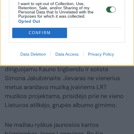
I want to opt-out of Collection, Use,
tiek muzikos kritikų, tiek Lietuvos ir užsienio
Retention, Sale, and/or Sharing of my
Personal Data that Is Unrelated with the
valstybių klausytojų. Jievaro pilna visur –
Purposes for which it was collected.
Opted Out
festivaliuose, džiazo, populiariosios muzikos
projektuose. Muzikantas sužibėjo 2016-ųjų
CONFIRM
Birštono džiazo festivalyje, pristatęs
efektingą autorinę programą su džiazo grupe
Data Deletion
Data Access
Privacy Policy
„Reinless“ bei Liutauro Janušaičio
diriguojamu Kauno bigbendu ir soliste
Simona Jakubėnaite. Jievaras ne vienerius
metus aranžavo muziką įvairiems LRT
muzikos projektams, prisidėjo prie ne vieno
Lietuvos atlikėjo, grupės albumo gimimo.
Ne mažiau ryškus jaunosios kartos
būgnininkas Jonas Lengvinas. Be šio