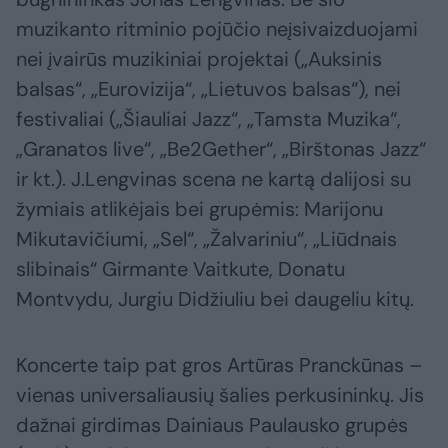
muzikanto ritminio pojūčio neįsivaizduojami
nei įvairūs muzikiniai projektai („Auksinis
balsas“, „Eurovizija“, „Lietuvos balsas“), nei
festivaliai („Šiauliai Jazz“, „Tamsta Muzika“,
„Granatos live“, „Be2Gether“, „Birštonas Jazz“
ir kt.). J.Lengvinas scena ne kartą dalijosi su
žymiais atlikėjais bei grupėmis: Marijonu
Mikutavičiumi, „Sel“, „Žalvariniu“, „Liūdnais
slibinais“ Girmante Vaitkute, Donatu
Montvydu, Jurgiu Didžiuliu bei daugeliu kitų.
Koncerte taip pat gros Artūras Pranckūnas –
vienas universaliausių šalies perkusininkų. Jis
dažnai girdimas Dainiaus Paulausko grupės