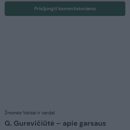
Prisijungti komentatoriams
Žmonės
Veidai ir vardai
G. Gurevičiūtė – apie garsaus