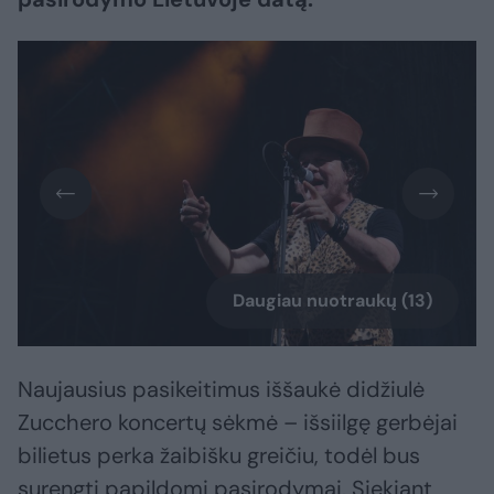
Daugiau nuotraukų (13)
Naujausius pasikeitimus iššaukė didžiulė
Zucchero koncertų sėkmė – išsiilgę gerbėjai
bilietus perka žaibišku greičiu, todėl bus
surengti papildomi pasirodymai. Siekiant