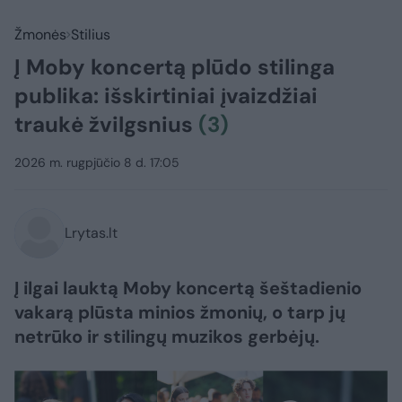
Žmonės
Stilius
Į Moby koncertą plūdo stilinga
publika: išskirtiniai įvaizdžiai
traukė žvilgsnius
(3)
2026 m. rugpjūčio 8 d. 17:05
Lrytas.lt
Į ilgai lauktą Moby koncertą šeštadienio
vakarą plūsta minios žmonių, o tarp jų
netrūko ir stilingų muzikos gerbėjų.