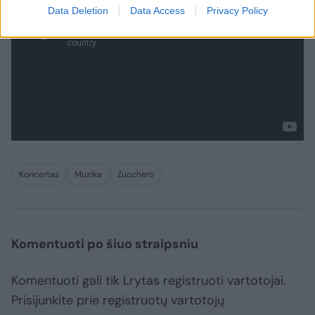
Data Deletion
Data Access
Privacy Policy
Koncertas
Muzika
Zucchero
Komentuoti po šiuo straipsniu
Komentuoti gali tik Lrytas registruoti vartotojai.
Prisijunkite prie registruotų vartotojų