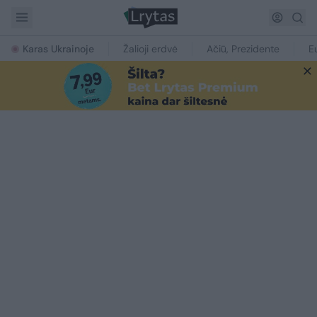
Karas Ukrainoje
Žalioji erdvė
Ačiū, Prezidente
E