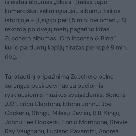
išleistas albumas „Blue's“. Įrašas tapo
komerciškai sėkmingiausiu albumu Italijos
istorijoje – jį įsigijo per 1,5 mln. melomanų. Šį
rekordą po dvejų metų pagerino kitas
Zucchero albumas „Oro Incenso & Birra“,
kurio parduotų kopijų tiražas perkopė 8 mln.
ribą.
Tarptautinį pripažinimą Zucchero pelnė
surengęs pasirodymus su pačiomis
ryškiausiomis muzikos žvaigždėmis: Bono iš
„U2“, Ericu Claptonu, Eltonu Johnu, Joe
Cockeriu, Stingu, Milesu Davisu, B.B. Kingu,
Johnu Lee Hookeriu, Ennio Morricone, Stevie
Ray Vaughanu, Luciano Pavarotti, Andrea