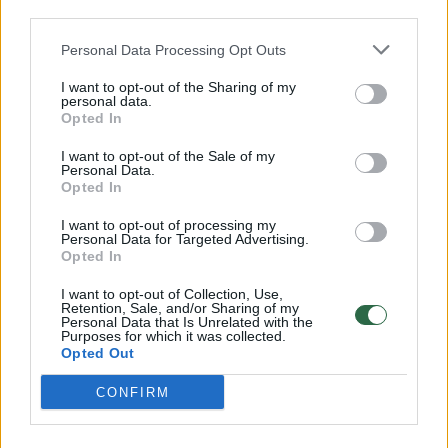
Williamso ir „Erasure“ koncertus Vilniaus
third parties.
Vingio parke, Vilniuje vyksiančius Italijos
Personal Data Processing Opt Outs
superžvaigždės Zucchero, amerikiečių rokerių
I want to opt-out of the Sharing of my
„Future Islands“, britų rokerio Chris Rea
personal data.
Opted In
pasirodymus, Kaune rengiamus garsiojo britų
I want to opt-out of the Sale of my
muzikanto Sting, legendinių „Queen“ ir Adam
Personal Data.
Opted In
Lambert koncertus bei laukiamiausią 2018-
ųjų muzikos įvykiu tituluojamą – „Depeche
I want to opt-out of processing my
Personal Data for Targeted Advertising.
Mode“ gastrolių „Global Spirit Tour“
Opted In
pasirodymą Vilniuje.
I want to opt-out of Collection, Use,
Retention, Sale, and/or Sharing of my
Personal Data that Is Unrelated with the
Purposes for which it was collected.
Opted Out
CONFIRM