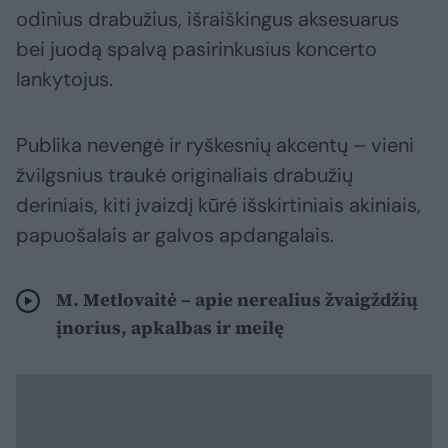
odinius drabužius, išraiškingus aksesuarus
bei juodą spalvą pasirinkusius koncerto
lankytojus.
Publika nevengė ir ryškesnių akcentų – vieni
žvilgsnius traukė originaliais drabužių
deriniais, kiti įvaizdį kūrė išskirtiniais akiniais,
papuošalais ar galvos apdangalais.
M. Metlovaitė – apie nerealius žvaigždžių
įnorius, apkalbas ir meilę