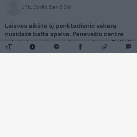
JP.lt, Dovilė Barvičiūtė
Laisvės aikštė šį penktadienio vakarą
nusidažė balta spalva. Panevėžio centre
vyksta jau antrus metus rengiama „Baltoji
vakarienė“, šiemet pritraukusi rekordinį
dalyvių skaičių. Čia panevėžiečiai ir miesto
svečiai drauge kuria jaukią atmosferą po
atviru vasaros dangumi.