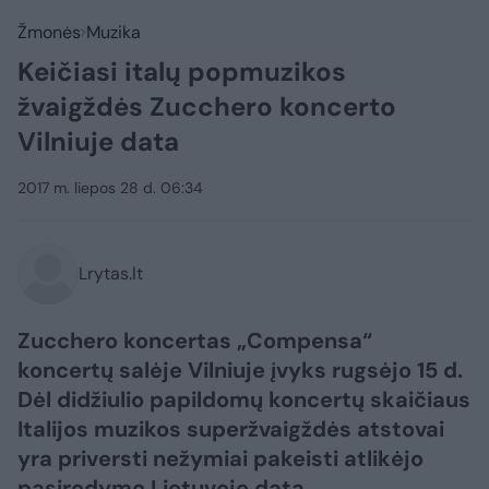
Žmonės
Muzika
Keičiasi italų popmuzikos
žvaigždės Zucchero koncerto
Vilniuje data
2017 m. liepos 28 d. 06:34
Lrytas.lt
Zucchero koncertas „Compensa“
koncertų salėje Vilniuje įvyks rugsėjo 15 d.
Dėl didžiulio papildomų koncertų skaičiaus
Italijos muzikos superžvaigždės atstovai
yra priversti nežymiai pakeisti atlikėjo
pasirodymo Lietuvoje datą.