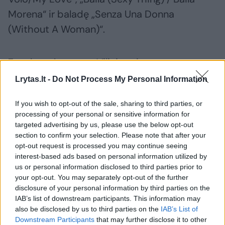
Morena“ ir baladę „Senza Una Donna
(Without A Woman)“.
Zucchero koncertą Viliuje pristato
Didžiausias Baltijos šalių koncertų rengėjas
Lrytas.lt -
Do Not Process My Personal Information
„Live Nation Lietuva“, netrukus Trakų pilyje
If you wish to opt-out of the sale, sharing to third parties, or
surengsiantis britų dainininkės Jessie Ware
processing of your personal or sensitive information for
koncertą, vienintelį Baltijos šalyse amerikiečių
targeted advertising by us, please use the below opt-out
section to confirm your selection. Please note that after your
rokerio Alice Cooper pasirodymą, grandiozinį
opt-out request is processed you may continue seeing
„Pink Floyd“ muzikos šou „Brit Floyd“ ir lietuvių
interest-based ads based on personal information utilized by
scenos atstovo „Daddy Was A Milkman“
us or personal information disclosed to third parties prior to
your opt-out. You may separately opt-out of the further
koncertą.
disclosure of your personal information by third parties on the
IAB’s list of downstream participants. This information may
also be disclosed by us to third parties on the
IAB’s List of
Didžiausiu šių metų šou vadinamus Robbie
Downstream Participants
that may further disclose it to other