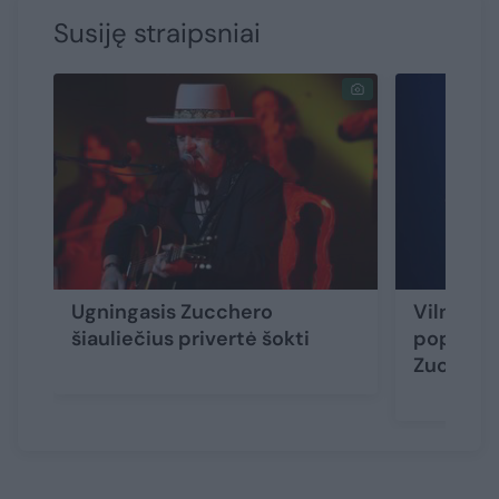
Susiję straipsniai
Ugningasis Zucchero
Vilniuje 
šiauliečius privertė šokti
popmuzi
Zuccher