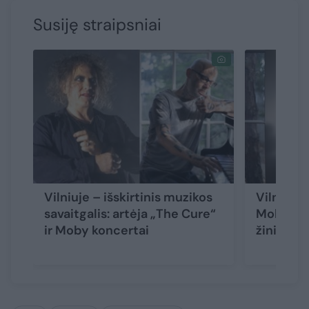
Susiję straipsniai
Vilniuje – išskirtinis muzikos
Vilniuje
savaitgalis: artėja „The Cure“
Moby ger
ir Moby koncertai
žinią