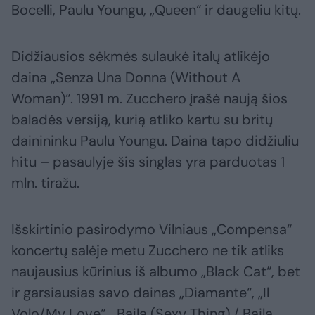
Bocelli, Paulu Youngu, „Queen“ ir daugeliu kitų.
Didžiausios sėkmės sulaukė italų atlikėjo
daina „Senza Una Donna (Without A
Woman)“. 1991 m. Zucchero įrašė naują šios
baladės versiją, kurią atliko kartu su britų
dainininku Paulu Youngu. Daina tapo didžiuliu
hitu – pasaulyje šis singlas yra parduotas 1
mln. tiražu.
Išskirtinio pasirodymo Vilniaus „Compensa“
koncertų salėje metu Zucchero ne tik atliks
naujausius kūrinius iš albumo „Black Cat“, bet
ir garsiausias savo dainas „Diamante“, „Il
Volo/My Love“, „Baila (Sexy Thing) / Baila