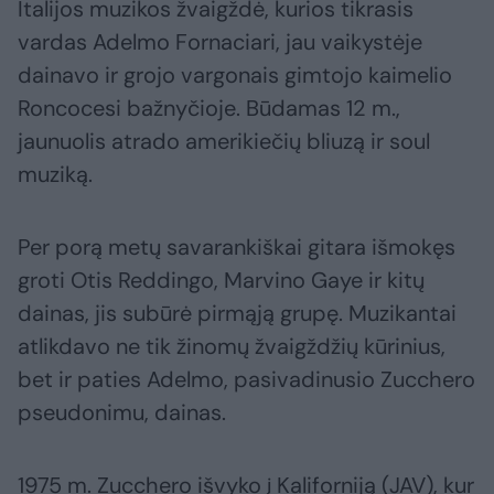
Italijos muzikos žvaigždė, kurios tikrasis
vardas Adelmo Fornaciari, jau vaikystėje
dainavo ir grojo vargonais gimtojo kaimelio
Roncocesi bažnyčioje. Būdamas 12 m.,
jaunuolis atrado amerikiečių bliuzą ir soul
muziką.
Per porą metų savarankiškai gitara išmokęs
groti Otis Reddingo, Marvino Gaye ir kitų
dainas, jis subūrė pirmąją grupę. Muzikantai
atlikdavo ne tik žinomų žvaigždžių kūrinius,
bet ir paties Adelmo, pasivadinusio Zucchero
pseudonimu, dainas.
1975 m. Zucchero išvyko į Kaliforniją (JAV), kur