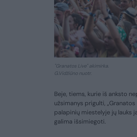
"Granatos Live" akimirka.
G.Vidžiūno nuotr.
Beje, tiems, kurie iš anksto n
užsimanys prigulti, „Granatos 
palapinių miestelyje jų lauks 
galima išsimiegoti.