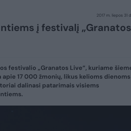
2017 m. liepos 31 d
ntiems į festivalį „Granato
kos festivalio „Granatos Live“, kuriame šiem
 apie 17 000 žmonių, likus kelioms dienoms
toriai dalinasi patarimais visiems
ntiems.