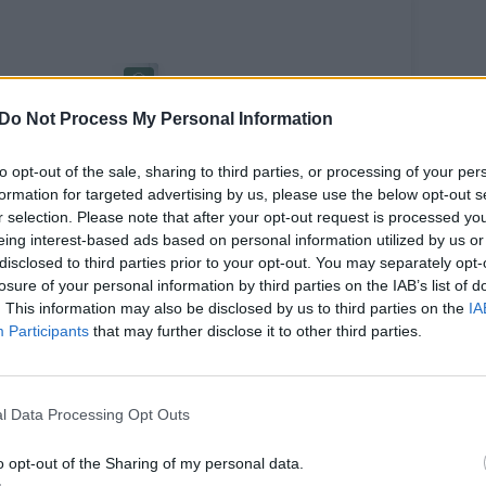
Do Not Process My Personal Information
to opt-out of the sale, sharing to third parties, or processing of your per
formation for targeted advertising by us, please use the below opt-out s
saros
r selection. Please note that after your opt-out request is processed y
eing interest-based ads based on personal information utilized by us or
stivaliai -
disclosed to third parties prior to your opt-out. You may separately opt-
tomis akimis:
losure of your personal information by third parties on the IAB’s list of
dėl smagu
. This information may also be disclosed by us to third parties on the
IA
ose dirbti
Participants
that may further disclose it to other third parties.
vanoriu?
l Data Processing Opt Outs
o opt-out of the Sharing of my personal data.