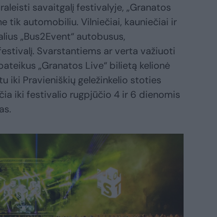
aleisti savaitgalį festivalyje, „Granatos
ne tik automobiliu. Vilniečiai, kauniečiai ir
cialius „Bus2Event“ autobusus,
festivalį. Svarstantiems ar verta važiuoti
 pateikus „Granatos Live“ bilietą kelionė
u iki Pravieniškių geležinkelio stoties
ia iki festivalio rugpjūčio 4 ir 6 dienomis
as.