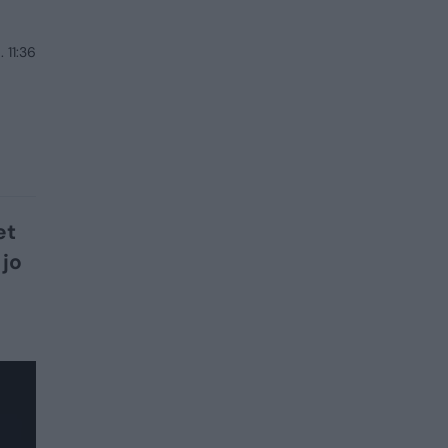
. 11:36
s
et
 jo