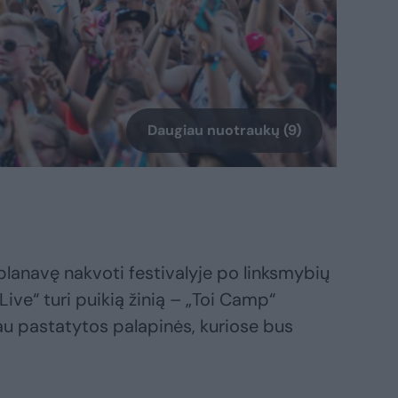
Daugiau nuotraukų (9)
eplanavę nakvoti festivalyje po linksmybių
Live“ turi puikią žinią – „Toi Camp“
jau pastatytos palapinės, kuriose bus