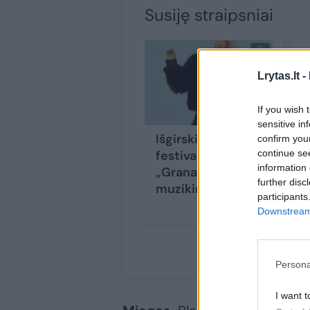
Susiję straipsniai
Lrytas.lt -
If you wish 
sensitive in
Išgirskite: 12
Va
confirm you
continue se
festivalio
fe
information 
„Granatos Live“
ki
further disc
muzikinių hitų
ko
participants
ju
Downstream 
sa
Persona
I want t