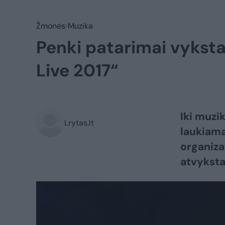
Žmonės
Muzika
Penki patarimai vyksta
Live 2017“
Iki muzi
Lrytas.lt
laukiama
organiza
atvyksta