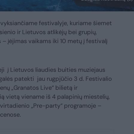
vyksiančiame festivalyje, kuriame šiemet
enio ir Lietuvos atlikėjų bei grupių,
 – įėjimas vaikams iki 10 metų į festivalį
ji į Lietuvos liaudies buities muziejaus
 galės patekti jau rugpjūčio 3 d. Festivalio
enų „Granatos Live“ bilietą ir
ią vietą viename iš 4 palapinių miestelių,
ketvirtadienio „Pre-party“ programoje –
scenose.