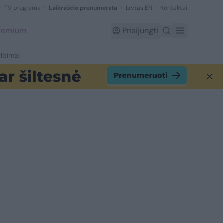
TV programa
Laikraščio prenumerata
Lrytas EN
Kontaktai
Premium
Prisijungti
lbimai