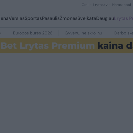
Orai
Lrytas.tv
Horoskopai
iena
Verslas
Sportas
Pasaulis
Žmonės
Sveikata
Daugiau
Lrytas 
e
Europos burės 2026
Gyvenu, ne skrolinu
Darbo ske