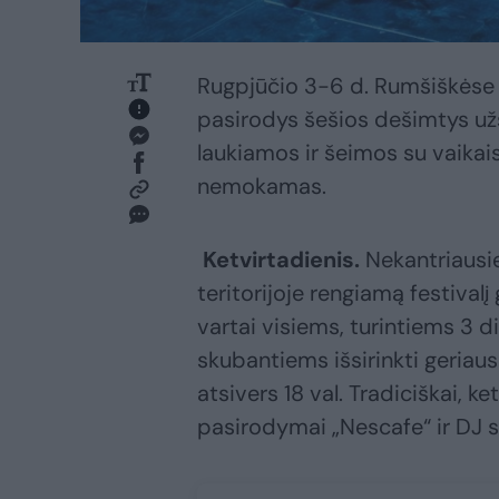
Rugpjūčio 3-6 d. Rumšiškėse 
pasirodys šešios dešimtys užsi
laukiamos ir šeimos su vaikais
nemokamas.
Ketvirtadienis.
Nekantriausie
teritorijoje rengiamą festivalį
vartai visiems, turintiems 3 di
skubantiems išsirinkti geriaus
atsivers 18 val. Tradiciškai, 
pasirodymai „Nescafe“ ir DJ 