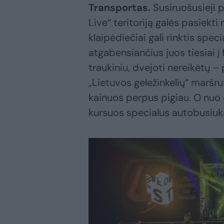
Transportas.
Susiruošusieji pr
Live“ teritoriją galės pasiekti 
klaipėdiečiai gali rinktis spe
atgabensiančius juos tiesiai į 
traukiniu, dvejoti nereikėtų –
„Lietuvos geležinkelių“ maršrut
kainuos perpus pigiau. O nuo č
kursuos specialus autobusiuk