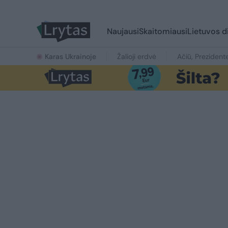
Naujausi
Skaitomiausi
Lietuvos d
Karas Ukrainoje
Žalioji erdvė
Ačiū, Prezident