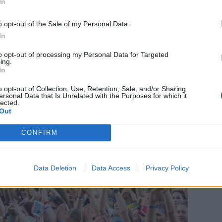
 pasistatyti palapines, bet ir numigti,
In
 primena – rinkitės vieną iš atokesnių
o opt-out of the Sale of my Personal Data.
s palapinių miestelis, kaip ir anksčiau, bus
In
e nerasite – čia pat maitinimo ir
to opt-out of processing my Personal Data for Targeted
ranatos Live“ scenos, o muzika netils iki
ing.
In
o opt-out of Collection, Use, Retention, Sale, and/or Sharing
ersonal Data that Is Unrelated with the Purposes for which it
lected.
Out
CONFIRM
Data Deletion
Data Access
Privacy Policy