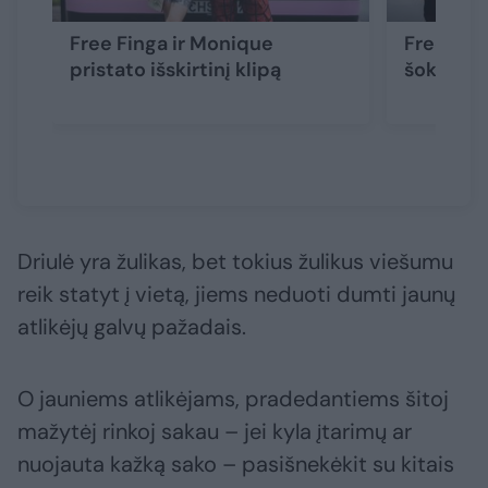
Free Finga ir Monique
Free Fing
pristato išskirtinį klipą
šokis su
Driulė yra žulikas, bet tokius žulikus viešumu
reik statyt į vietą, jiems neduoti dumti jaunų
atlikėjų galvų pažadais.
O jauniems atlikėjams, pradedantiems šitoj
mažytėj rinkoj sakau – jei kyla įtarimų ar
nuojauta kažką sako – pasišnekėkit su kitais