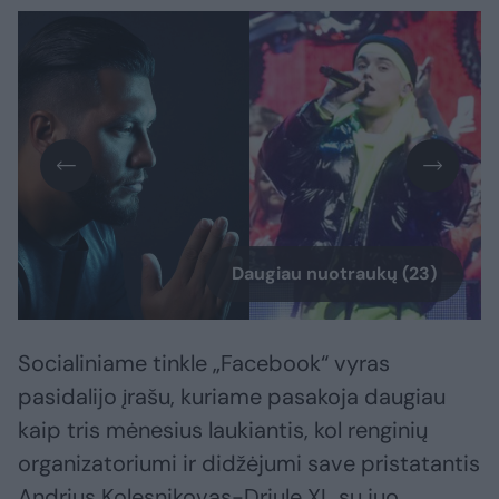
Daugiau nuotraukų (23)
Socialiniame tinkle „Facebook“ vyras
pasidalijo įrašu, kuriame pasakoja daugiau
kaip tris mėnesius laukiantis, kol renginių
organizatoriumi ir didžėjumi save pristatantis
Andrius Kolesnikovas-Driule XL su juo