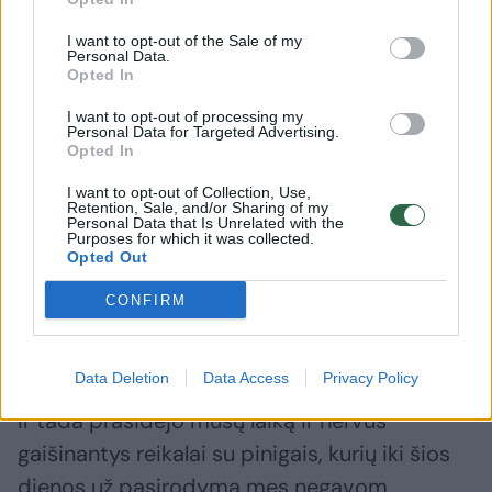
I want to opt-out of the Sale of my
Personal Data.
Kai atvarėm į Palangą, pamatėm, kad viskas
Opted In
daroma paskutinę minutę – nėra nakvynės,
I want to opt-out of processing my
Personal Data for Targeted Advertising.
raideris soundchekui
neišpildytas, todėl
Opted In
koncertas vėlavo, o aš į sceną lipau
I want to opt-out of Collection, Use,
neužtikrintas.
Retention, Sale, and/or Sharing of my
Personal Data that Is Unrelated with the
Purposes for which it was collected.
Opted Out
Į koncertą ant stogo kvietė tik renginys
CONFIRM
feisbuke ir lenta prie renginio vietos. Žmonių
susirinko ne tiek, kiek mes ar Driulė tikėjosi.
Data Deletion
Data Access
Privacy Policy
Ir tada prasidėjo mūsų laiką ir nervus
gaišinantys reikalai su pinigais, kurių iki šios
dienos už pasirodymą mes negavom.