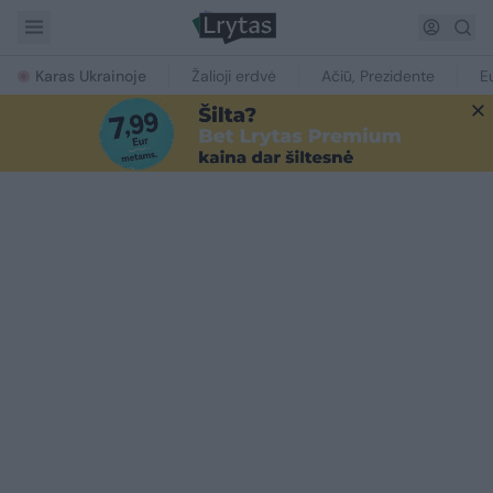
Karas Ukrainoje
Žalioji erdvė
Ačiū, Prezidente
E