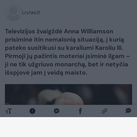
Lrytas.lt
Televizijos žvaigždė Anna Williamson
prisiminė itin nemalonią situaciją, į kurią
pateko susitikusi su karaliumi Karoliu III.
Pirmoji jų pažintis moteriai įsiminė ilgam –
ji ne tik užgriuvo monarchą, bet ir netyčia
išspjovė jam į veidą maisto.