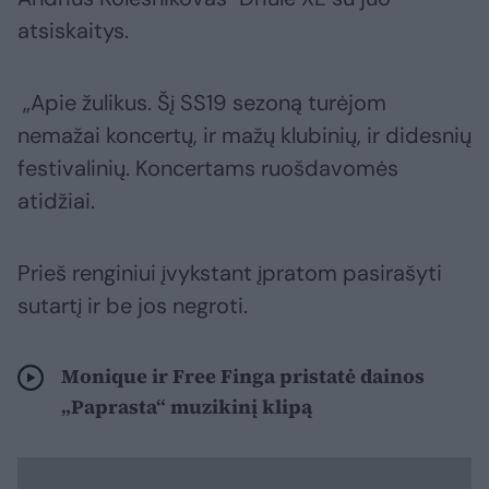
atsiskaitys.
„Apie žulikus. Šį SS19 sezoną turėjom
nemažai koncertų, ir mažų klubinių, ir didesnių
festivalinių. Koncertams ruošdavomės
atidžiai.
Prieš renginiui įvykstant įpratom pasirašyti
sutartį ir be jos negroti.
Monique ir Free Finga pristatė dainos
„Paprasta“ muzikinį klipą