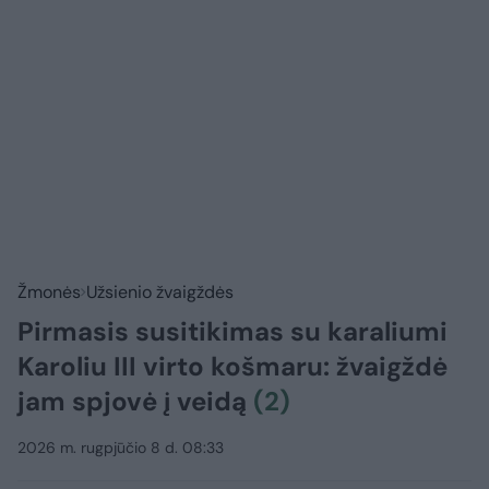
Žmonės
Užsienio žvaigždės
Pirmasis susitikimas su karaliumi
Karoliu III virto košmaru: žvaigždė
jam spjovė į veidą
(2)
2026 m. rugpjūčio 8 d. 08:33