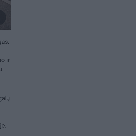
gas.
o ir
u
galų
je.