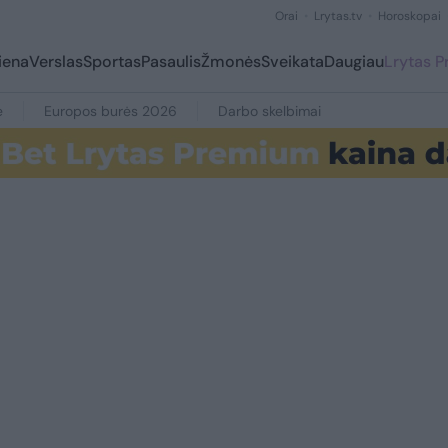
Orai
Lrytas.tv
Horoskopai
iena
Verslas
Sportas
Pasaulis
Žmonės
Sveikata
Daugiau
Lrytas 
e
Europos burės 2026
Darbo skelbimai