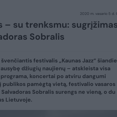
2020 m. vasario 5 d.
s – su trenksmu: sugrįžimas
vadoras Sobralis
švenčiantis festivalis „Kaunas Jazz“ šiandi
gausybę džiugių naujienų – atskleista visa
 programa, koncertai po atviru dangumi
 į publikos pamėgtą vietą, festivalio vasaros
 Salvadoras Sobralis surengs ne vieną, o du
s Lietuvoje.