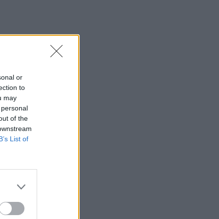
sonal or
ection to
ou may
 personal
out of the
 downstream
B’s List of