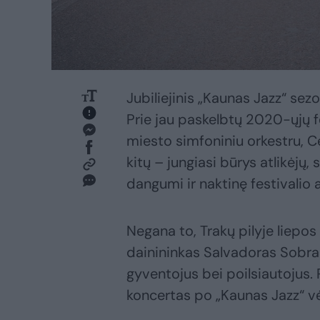
Jubiliejinis „Kaunas Jazz“ sezo
Prie jau paskelbtų 2020-ųjų f
miesto simfoniniu orkestru, C
kitų – jungiasi būrys atlikėjų
dangumi ir naktinę festivalio a
Negana to, Trakų pilyje liepos
dainininkas Salvadoras Sobral
gyventojus bei poilsiautojus. 
koncertas po „Kaunas Jazz“ vėl