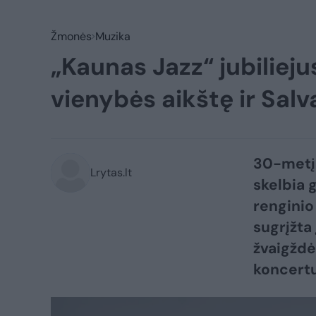
Žmonės
Muzika
„Kaunas Jazz“ jubilieju
vienybės aikštę ir Sal
30-metį 
Lrytas.lt
skelbia 
renginio
sugrįžta
žvaigždė
koncertu