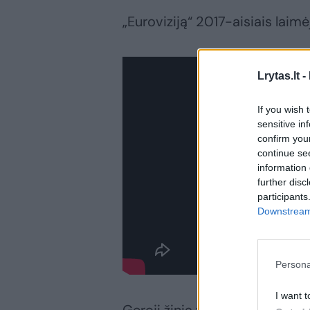
„Euroviziją“ 2017-aisiais laim
Lrytas.lt -
If you wish 
sensitive in
confirm you
continue se
information 
further disc
participants
Downstream 
Persona
I want t