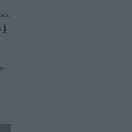
 09:03
 į
en