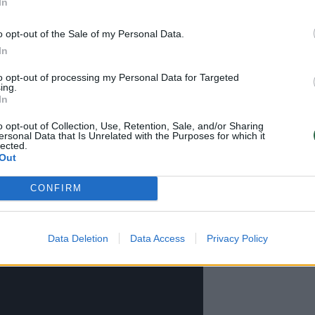
siilgo „Kaunas Jazz“ koncertų Vienybės aikštėje –
In
met sugrįžta į šią vietą Kauno centre, kurią atnauj
o opt-out of the Sale of my Personal Data.
rupė.
In
to opt-out of processing my Personal Data for Targeted
ing.
os Vienybės aikštės atidarymas įvyks būtent per
In
andžio 24-ąją, kai miestiečiams ir Kauno svečiams
o opt-out of Collection, Use, Retention, Sale, and/or Sharing
The Ditties“ ir vienos ryškiausių Estijos džiazo
ersonal Data that Is Unrelated with the Purposes for which it
lected.
pė.
Out
CONFIRM
o You“:
Data Deletion
Data Access
Privacy Policy