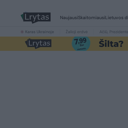
Naujausi
Skaitomiausi
Lietuvos d
Karas Ukrainoje
Žalioji erdvė
Ačiū, Prezident