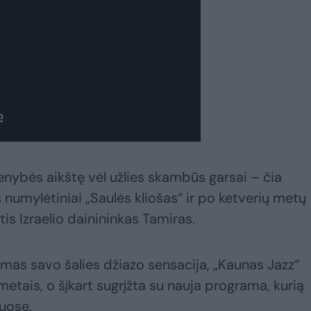
nybės aikštę vėl užlies skambūs garsai – čia
 numylėtiniai „Saulės kliošas“ ir po ketverių metų
ntis Izraelio dainininkas Tamiras.
mas savo šalies džiazo sensacija, „Kaunas Jazz“
metais, o šįkart sugrįžta su nauja programa, kurią
tuose.