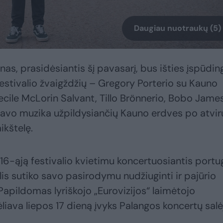
Daugiau nuotraukų (5)
nas, prasidėsiantis šį pavasarį, bus išties įspūdin
estivalio žvaigždžių – Gregory Porterio su Kauno
ecile McLorin Salvant, Tillo Brönnerio, Bobo James
, savo muzika užpildysiančių Kauno erdves po atvir
ikštelę.
 16-ąją festivalio kvietimu koncertuosiantis portu
is sutiko savo pasirodymu nudžiuginti ir pajūrio
Papildomas lyriškojo „Eurovizijos“ laimėtojo
iava liepos 17 dieną įvyks Palangos koncertų salė