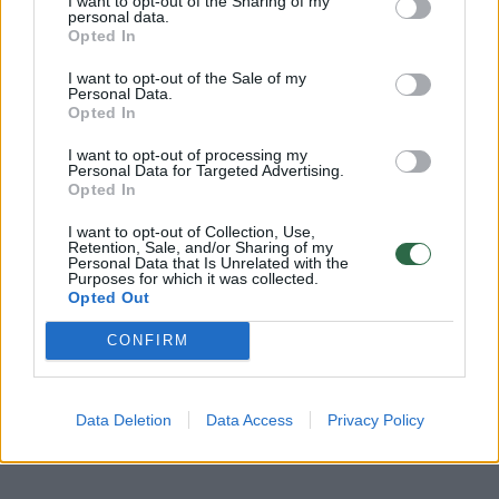
I want to opt-out of the Sharing of my
personal data.
Opted In
I want to opt-out of the Sale of my
Komentuoti po šiuo straipsniu
Personal Data.
Opted In
Komentuoti gali tik Lrytas registruoti vartotojai.
I want to opt-out of processing my
Personal Data for Targeted Advertising.
Prisijunkite prie registruotų vartotojų
Opted In
bendruomenės ir bendraukite komentaruose!
I want to opt-out of Collection, Use,
Retention, Sale, and/or Sharing of my
Personal Data that Is Unrelated with the
Purposes for which it was collected.
Rodyti komentarus
Opted Out
CONFIRM
Prisijungti komentatoriams
Data Deletion
Data Access
Privacy Policy