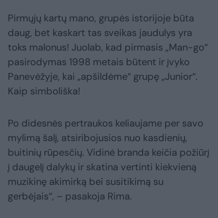
Pirmųjų kartų mano, grupės istorijoje būta
daug, bet kaskart tas sveikas jaudulys yra
toks malonus! Juolab, kad pirmasis „Man-go“
pasirodymas 1998 metais būtent ir įvyko
Panevėžyje, kai „apšildėme“ grupę „Junior“.
Kaip simboliška!
Po didesnės pertraukos keliaujame per savo
mylimą šalį, atsiribojusios nuo kasdienių,
buitinių rūpesčių. Vidinė branda keičia požiūrį
į daugelį dalykų ir skatina vertinti kiekvieną
muzikinę akimirką bei susitikimą su
gerbėjais“, – pasakoja Rima.