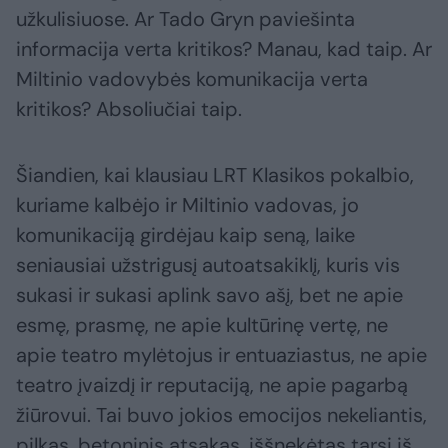
užkulisiuose. Ar Tado Gryn paviešinta
informacija verta kritikos? Manau, kad taip. Ar
Miltinio vadovybės komunikacija verta
kritikos? Absoliučiai taip.
Šiandien, kai klausiau LRT Klasikos pokalbio,
kuriame kalbėjo ir Miltinio vadovas, jo
komunikaciją girdėjau kaip seną, laike
seniausiai užstrigusį autoatsakiklį, kuris vis
sukasi ir sukasi aplink savo ašį, bet ne apie
esmę, prasmę, ne apie kultūrinę vertę, ne
apie teatro mylėtojus ir entuaziastus, ne apie
teatro įvaizdį ir reputaciją, ne apie pagarbą
žiūrovui. Tai buvo jokios emocijos nekeliantis,
pilkas, betoninis atsakas, iššnekėtas tarsi iš