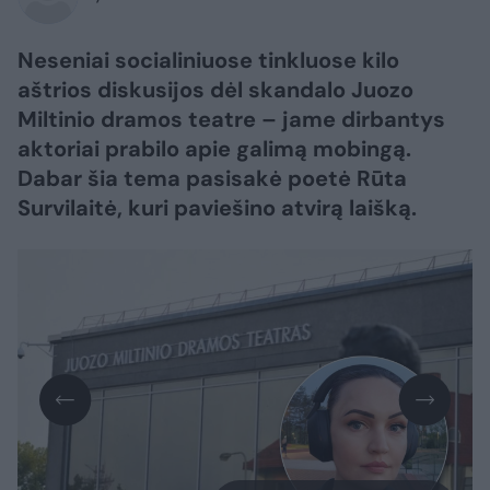
Neseniai socialiniuose tinkluose kilo
aštrios diskusijos dėl skandalo Juozo
Miltinio dramos teatre – jame dirbantys
aktoriai prabilo apie galimą mobingą.
Dabar šia tema pasisakė poetė Rūta
Survilaitė, kuri paviešino atvirą laišką.