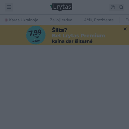
Karas Ukrainoje
Žalioji erdvė
Ačiū, Prezidente
E