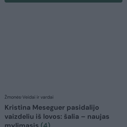
Žmonės
Veidai ir vardai
Kristina Meseguer pasidalijo
vaizdeliu iš lovos: šalia – naujas
mylimasis
(4)