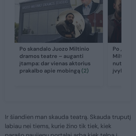
Po skandalo Juozo Miltinio
Po „Makb
dramos teatre – auganti
Miltinio
įtampa: dar vienas aktorius
nutraukė 
prakalbo apie mobingą
(2)
įvykių ve
Ir šiandien man skauda teatrą. Skauda truputį
labiau nei tiems, kurie žino tik tiek, kiek
parašo naujienų portalai arba kiek telpa į