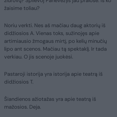
žiūrovų? Špilevoj Panevėžys jau pralošė. Iš ko
žaisime toliau?
Noriu verkti. Nes aš mačiau daug aktorių iš
didžiosios A. Vienas toks, sužinojęs apie
artimiausio žmogaus mirtį, po kelių minučių
lipo ant scenos. Mačiau tą spektaklį. Ir tada
verkiau. O jis scenoje juokėsi.
Pastaroji istorija yra istorija apie teatrą iš
didžiosios T.
Šiandienos ažiotažas yra apie teatrą iš
mažosios. Deja.