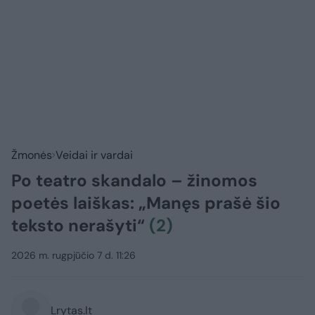
Žmonės
Veidai ir vardai
Po teatro skandalo – žinomos
poetės laiškas: „Manęs prašė šio
teksto nerašyti“
(2)
2026 m. rugpjūčio 7 d. 11:26
Lrytas.lt