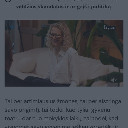
valdžios skandalus ir ar grįš į politiką
Tai per artimiausius žmones, tai per aistringą
savo prigimtį, tai todėl, kad tyliai gyvenu
teatru dar nuo mokyklos laikų, tai todėl, kad
visuomet savo gyvenime ieškau kopėtėlių ir