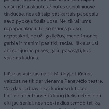
viešai ištransliuotas žinutes socialiniuose
tinkluose, nes aš taip pat kartais papapsiu
savo pypkę užkulisiuose. Ne, tikrai jums
nepapasakosiu to, ko manęs prašė
nepasakoti, ne už ilgą liežuvį mane žmonės
gerbia ir manimi pasitiki, tačiau, išklausiusi
abi susijusias puses, galiu pasakyti, kad
vaizdas liūdnas.
Liūdnas vaizdas ne tik Miltinyje. Liūdnas
vaizdas ne tik dar viename Panevėžio teatre.
Vaizdas liūdnas ir kai kuriuose kituose
Lietuvos teatruose, iš kurių į kelis nebesinori
eiti jau seniai, nes spektaklius temdo tai, ką