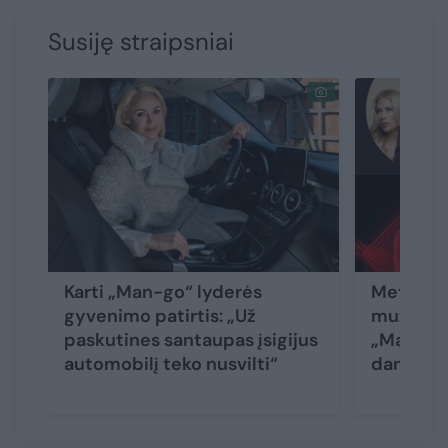
Susiję straipsniai
Karti „Man-go“ lyderės
Metų fies
gyvenimo patirtis: „Už
muzika: 
paskutines santaupas įsigijus
„Man-go“,
automobilį teko nusvilti“
danguje“