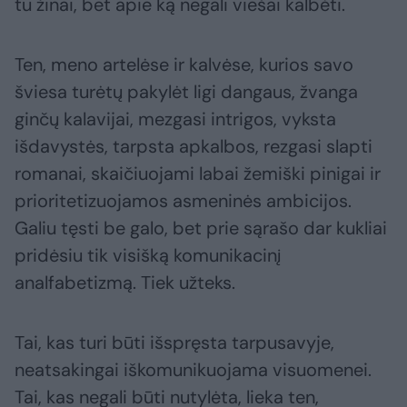
tu žinai, bet apie ką negali viešai kalbėti.
Ten, meno artelėse ir kalvėse, kurios savo
šviesa turėtų pakylėt ligi dangaus, žvanga
ginčų kalavijai, mezgasi intrigos, vyksta
išdavystės, tarpsta apkalbos, rezgasi slapti
romanai, skaičiuojami labai žemiški pinigai ir
prioritetizuojamos asmeninės ambicijos.
Galiu tęsti be galo, bet prie sąrašo dar kukliai
pridėsiu tik visišką komunikacinį
analfabetizmą. Tiek užteks.
Tai, kas turi būti išspręsta tarpusavyje,
neatsakingai iškomunikuojama visuomenei.
Tai, kas negali būti nutylėta, lieka ten,