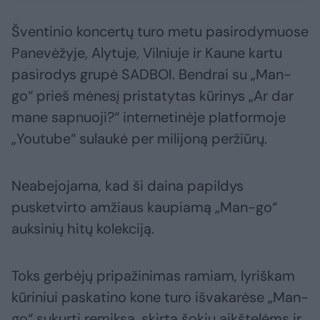
Šventinio koncertų turo metu pasirodymuose
Panevėžyje, Alytuje, Vilniuje ir Kaune kartu
pasirodys grupė SADBOI. Bendrai su „Man-
go“ prieš mėnesį pristatytas kūrinys „Ar dar
mane sapnuoji?“ internetinėje platformoje
„Youtube“ sulaukė per milijoną peržiūrų.
Neabejojama, kad ši daina papildys
pusketvirto amžiaus kaupiamą „Man-go“
auksinių hitų kolekciją.
Toks gerbėjų pripažinimas ramiam, lyriškam
kūriniui paskatino kone turo išvakarėse „Man-
go“ sukurti remiksą, skirtą šokių aikštelėms ir