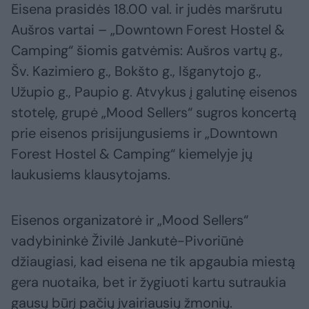
Eisena prasidės 18.00 val. ir judės maršrutu
Aušros vartai – „Downtown Forest Hostel &
Camping“ šiomis gatvėmis: Aušros vartų g.,
Šv. Kazimiero g., Bokšto g., Išganytojo g.,
Užupio g., Paupio g. Atvykus į galutinę eisenos
stotelę, grupė „Mood Sellers“ sugros koncertą
prie eisenos prisijungusiems ir „Downtown
Forest Hostel & Camping“ kiemelyje jų
laukusiems klausytojams.
Eisenos organizatorė ir „Mood Sellers“
vadybininkė Živilė Jankutė-Pivoriūnė
džiaugiasi, kad eisena ne tik apgaubia miestą
gera nuotaika, bet ir žygiuoti kartu sutraukia
gausų būrį pačių įvairiausių žmonių.