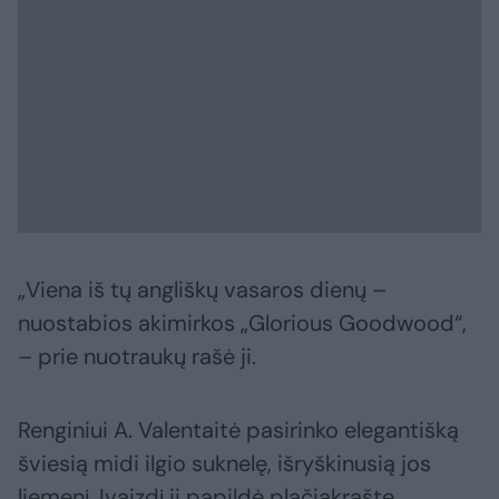
„Viena iš tų angliškų vasaros dienų –
nuostabios akimirkos „Glorious Goodwood“,
– prie nuotraukų rašė ji.
Renginiui A. Valentaitė pasirinko elegantišką
šviesią midi ilgio suknelę, išryškinusią jos
liemenį. Įvaizdį ji papildė plačiakrašte