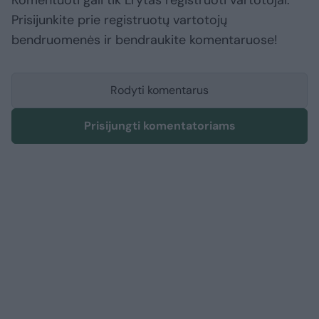
Komentuoti gali tik Lrytas registruoti vartotojai.
Prisijunkite prie registruotų vartotojų
bendruomenės ir bendraukite komentaruose!
Rodyti komentarus
Prisijungti komentatoriams