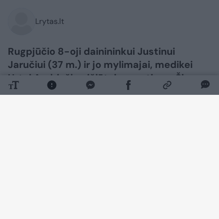
Lrytas.lt
Rugpjūčio 8-oji dainininkui Justinui
Jaručiui (37 m.) ir jo mylimajai, medikei
Urtei Andriuškevičiūtei – ypatinga. Šią
dieną pora vienas kitam prisiekė amžiną
meilę.