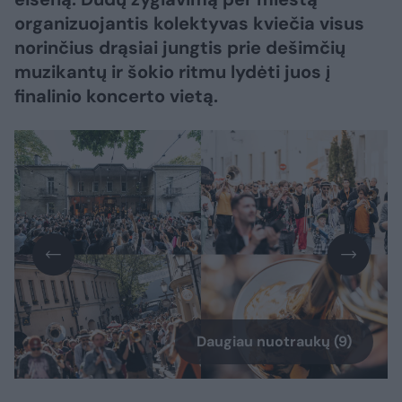
organizuojantis kolektyvas kviečia visus
norinčius drąsiai jungtis prie dešimčių
muzikantų ir šokio ritmu lydėti juos į
finalinio koncerto vietą.
Daugiau nuotraukų (9)