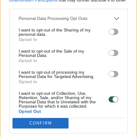
akimirkomis su vyru Glenu Manchesteriu.
third parties.
Personal Data Processing Opt Outs
I want to opt-out of the Sharing of my
personal data.
Opted In
I want to opt-out of the Sale of my
Personal Data.
Opted In
I want to opt-out of processing my
Personal Data for Targeted Advertising.
Opted In
Daugiau nuotraukų (10)
I want to opt-out of Collection, Use,
Retention, Sale, and/or Sharing of my
Personal Data that Is Unrelated with the
Purposes for which it was collected.
Elegancija garsėjanti pora ir šįkart neliko
Opted Out
nepastebėta – internautų žvilgsnius kaustė
CONFIRM
iki smulkiausių detalių apgalvoti jų įvaizdžiai.