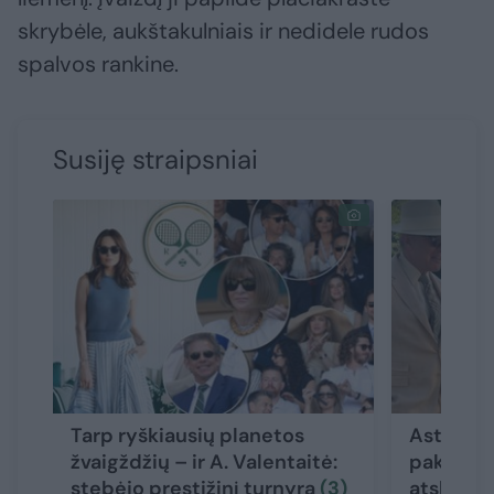
skrybėle, aukštakulniais ir nedidele rudos
spalvos rankine.
Susiję straipsniai
Tarp ryškiausių planetos
Asta Val
žvaigždžių – ir A. Valentaitė:
pakerėjo
stebėjo prestižinį turnyrą
(3)
atskleid