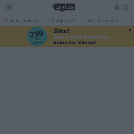
Karas Ukrainoje
Žalioji erdvė
Ačiū, Prezidente
E