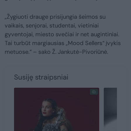
„Žygiuoti drauge prisijungia šeimos su
vaikais, senjorai, studentai, vietiniai
gyventojai, miesto svečiai ir net augintiniai.
Tai turbūt margiausias „Mood Sellers“ įvykis
metuose.“ – sako Ž. Jankutė-Pivoriūnė.
Susiję straipsniai