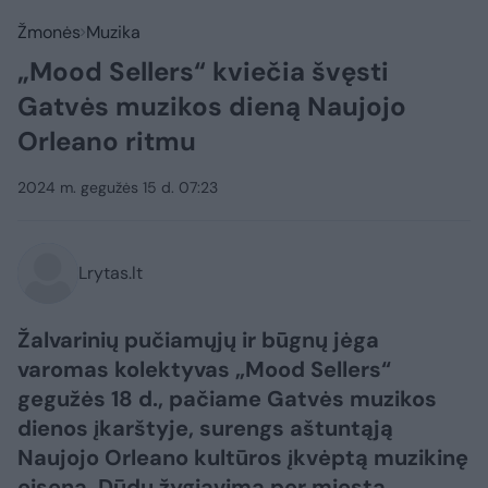
Žmonės
Muzika
„Mood Sellers“ kviečia švęsti
Gatvės muzikos dieną Naujojo
Orleano ritmu
2024 m. gegužės 15 d. 07:23
Lrytas.lt
Žalvarinių pučiamųjų ir būgnų jėga
varomas kolektyvas „Mood Sellers“
gegužės 18 d., pačiame Gatvės muzikos
dienos įkarštyje, surengs aštuntąją
Naujojo Orleano kultūros įkvėptą muzikinę
eiseną. Dūdų žygiavimą per miestą