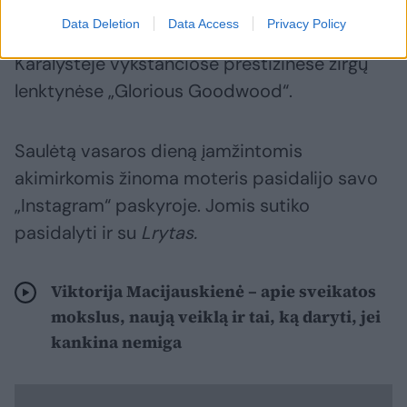
Data Deletion
Data Access
Privacy Policy
A. Valentaitė su vyru apsilankė Jungtinėje
Karalystėje vykstančiose prestižinėse žirgų
lenktynėse „Glorious Goodwood“.
Saulėtą vasaros dieną įamžintomis
akimirkomis žinoma moteris pasidalijo savo
„Instagram“ paskyroje. Jomis sutiko
pasidalyti ir su
Lrytas.
Viktorija Macijauskienė – apie sveikatos
mokslus, naują veiklą ir tai, ką daryti, jei
kankina nemiga