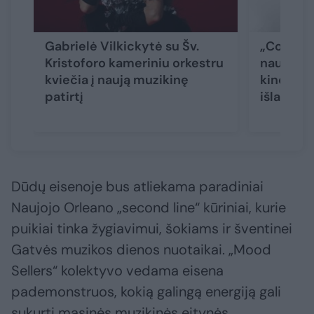
Gabrielė Vilkickytė su Šv.
„Colours 
Kristoforo kameriniu orkestru
naują kūr
kviečia į naują muzikinę
kinemato
patirtį
išlaisvi
Dūdų eisenoje bus atliekama paradiniai
Naujojo Orleano „second line“ kūriniai, kurie
puikiai tinka žygiavimui, šokiams ir šventinei
Gatvės muzikos dienos nuotaikai. „Mood
Sellers“ kolektyvo vedama eisena
pademonstruos, kokią galingą energiją gali
sukurti masinės muzikinės eitynės.