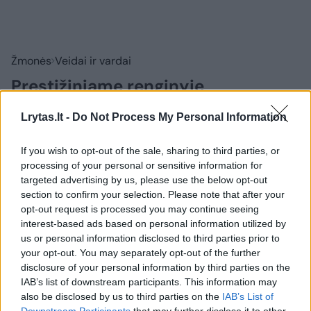
Žmonės
Veidai ir vardai
Prestižiniame renginyje
pasirodžiusi Asta Valentaitė su
Lrytas.lt -
Do Not Process My Personal Information
vyru kaustė žvilgsnius: „Trūksta
žodžių“
(8)
If you wish to opt-out of the sale, sharing to third parties, or
processing of your personal or sensitive information for
targeted advertising by us, please use the below opt-out
2026 m. rugpjūčio 9 d. 15:34
section to confirm your selection. Please note that after your
opt-out request is processed you may continue seeing
interest-based ads based on personal information utilized by
Lrytas.lt
us or personal information disclosed to third parties prior to
your opt-out. You may separately opt-out of the further
disclosure of your personal information by third parties on the
Manekenė Asta Valentaitė-Manchester
IAB’s list of downstream participants. This information may
socialiniuose tinkluose pasidalijo naujomis
also be disclosed by us to third parties on the
IAB’s List of
Downstream Participants
that may further disclose it to other