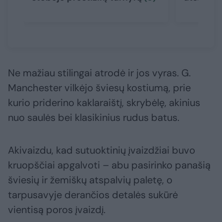
Ne mažiau stilingai atrodė ir jos vyras. G.
Manchester vilkėjo šviesų kostiumą, prie
kurio priderino kaklaraištį, skrybėlę, akinius
nuo saulės bei klasikinius rudus batus.
Akivaizdu, kad sutuoktinių įvaizdžiai buvo
kruopščiai apgalvoti – abu pasirinko panašią
šviesių ir žemiškų atspalvių paletę, o
tarpusavyje derančios detalės sukūrė
vientisą poros įvaizdį.