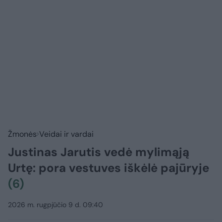
Žmonės
Veidai ir vardai
Justinas Jarutis vedė mylimąją
Urtę: pora vestuves iškėlė pajūryje
(6)
2026 m. rugpjūčio 9 d. 09:40