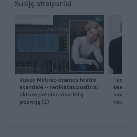
Susiję straipsniai
Juozo Miltinio dramos teatro
Tadas Gr
skandale – netikėtas posūkis:
teatro p
aktorė pateikė visai kitą
savo vers
poziciją
(2)
nesuvok