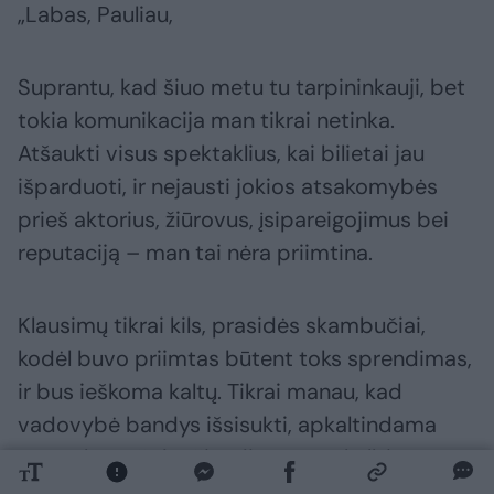
„Labas, Pauliau,
Suprantu, kad šiuo metu tu tarpininkauji, bet
tokia komunikacija man tikrai netinka.
Atšaukti visus spektaklius, kai bilietai jau
išparduoti, ir nejausti jokios atsakomybės
prieš aktorius, žiūrovus, įsipareigojimus bei
reputaciją – man tai nėra priimtina.
Klausimų tikrai kils, prasidės skambučiai,
kodėl buvo priimtas būtent toks sprendimas,
ir bus ieškoma kaltų. Tikrai manau, kad
vadovybė bandys išsisukti, apkaltindama
mane, bet aš dar šiandien po pokalbio su
tavimi skambinau teatro vadovui,