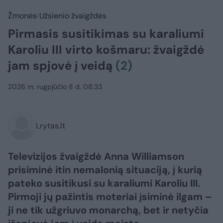
Žmonės
Užsienio žvaigždės
Pirmasis susitikimas su karaliumi
Karoliu III virto košmaru: žvaigždė
jam spjovė į veidą
(2)
2026 m. rugpjūčio 8 d. 08:33
Lrytas.lt
Televizijos žvaigždė Anna Williamson
prisiminė itin nemalonią situaciją, į kurią
pateko susitikusi su karaliumi Karoliu III.
Pirmoji jų pažintis moteriai įsiminė ilgam –
ji ne tik užgriuvo monarchą, bet ir netyčia