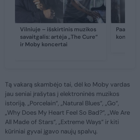
Vilniuje – išskirtinis muzikos
Paaiškėj
savaitgalis: artėja „The Cure“
koncertą
ir Moby koncertai
Tą vakarą skambėjo tai, dėl ko Moby vardas
jau seniai įrašytas į elektroninės muzikos
istoriją. „Porcelain“, „Natural Blues“, „Go“,
„Why Does My Heart Feel So Bad?“, „We Are
All Made of Stars“, „Extreme Ways“ ir kiti
kūriniai gyvai įgavo naujų spalvų.