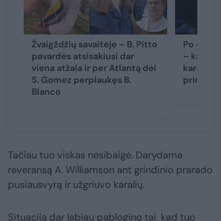
Žvaigždžių savaitėje – B. Pitto
Po 4 met
pavardės atsisakiusi dar
– kalbos 
viena atžala ir per Atlantą dėl
karaliaus 
S. Gomez perplaukęs B.
princo H
Blanco
Tačiau tuo viskas nesibaigė. Darydama
reveransą A. Williamson ant grindinio prarado
pusiausvyrą ir užgriuvo karalių.
Situaciją dar labiau pablogino tai, kad tuo