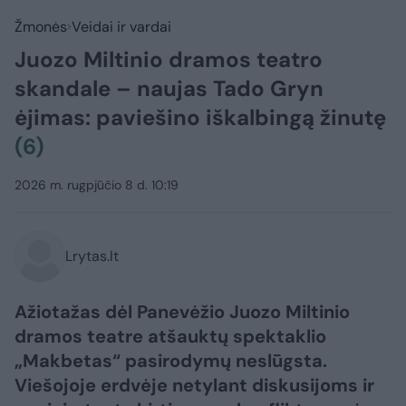
Žmonės
Veidai ir vardai
Juozo Miltinio dramos teatro
skandale – naujas Tado Gryn
ėjimas: paviešino iškalbingą žinutę
(6)
2026 m. rugpjūčio 8 d. 10:19
Lrytas.lt
Ažiotažas dėl Panevėžio Juozo Miltinio
dramos teatre atšauktų spektaklio
„Makbetas“ pasirodymų neslūgsta.
Viešojoje erdvėje netylant diskusijoms ir