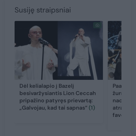
Susiję straipsniai
Dėl kelialapio į Bazelį
Paaiškėjo
besivaržysiantis Lion Ceccah
žurnalist
pripažino patyręs prievartą:
nacionali
„Galvojau, kad tai sapnas“
(1)
atrankos 
favoritu