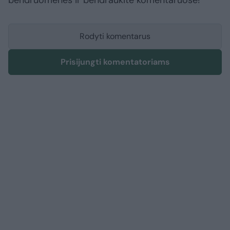
bendruomenės ir bendraukite komentaruose!
Rodyti komentarus
Prisijungti komentatoriams