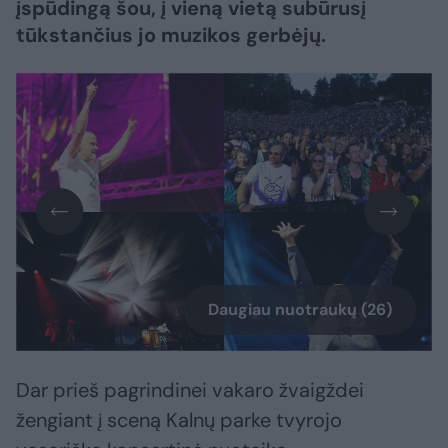
įspūdingą šou, į vieną vietą subūrusį
tūkstančius jo muzikos gerbėjų.
Daugiau nuotraukų (26)
Dar prieš pagrindinei vakaro žvaigždei
žengiant į sceną Kalnų parke tvyrojo