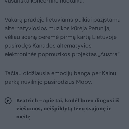
vasariška koncertinė nuotaika.
Vakarą pradėjo lietuviams puikiai pažįstama
alternatyviosios muzikos kūrėja Petunija,
vėliau sceną perėmė pirmą kartą Lietuvoje
pasirodęs Kanados alternatyvios
elektroninės popmuzikos projektas „Austra“.
Tačiau didžiausia emocijų banga per Kalnų
parką nuvilnijo pasirodžius Moby.
Beatrich – apie tai, kodėl buvo dingusi iš
viešumos, neišpildytą tėvų svajonę ir
meilę