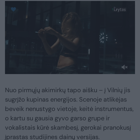
Nuo pirmųjų akimirkų tapo aišku – į Vilnių jis
sugrįžo kupinas energijos. Scenoje atlikėjas
beveik nenustygo vietoje, keitė instrumentus,
o kartu su gausia gyvo garso grupe ir
vokalistais kūrė skambesį, gerokai pranokusį
įprastas studijines dainų versijas.