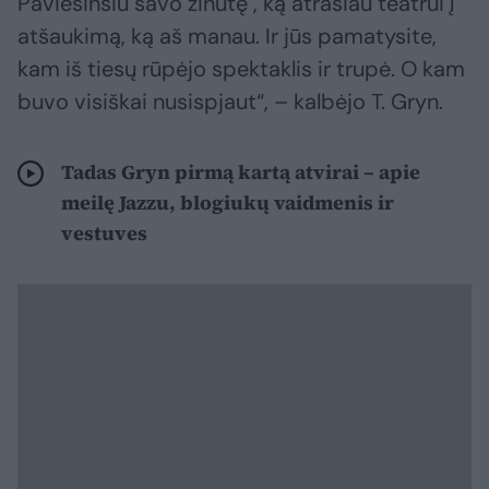
Paviešinsiu savo žinutę , ką atrašiau teatrui į
atšaukimą, ką aš manau. Ir jūs pamatysite,
kam iš tiesų rūpėjo spektaklis ir trupė. O kam
buvo visiškai nusispjaut“, – kalbėjo T. Gryn.
Tadas Gryn pirmą kartą atvirai – apie
meilę Jazzu, blogiukų vaidmenis ir
vestuves