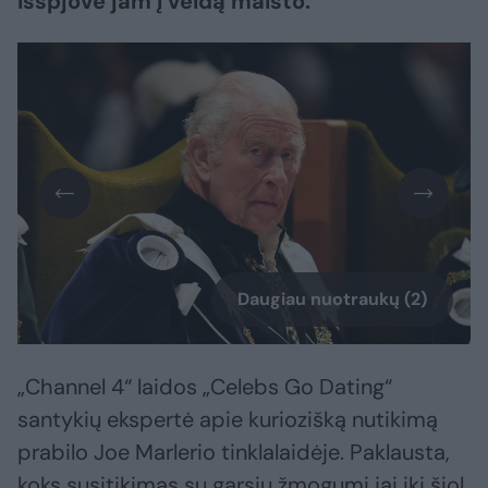
išspjovė jam į veidą maisto.
Daugiau nuotraukų (2)
„Channel 4“ laidos „Celebs Go Dating“
santykių ekspertė apie kuriozišką nutikimą
prabilo Joe Marlerio tinklalaidėje. Paklausta,
koks susitikimas su garsiu žmogumi jai iki šiol