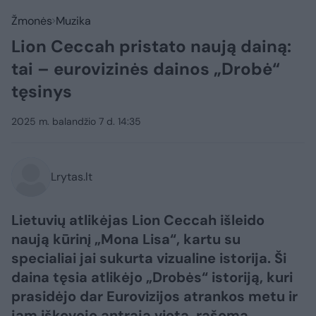
Žmonės
Muzika
Lion Ceccah pristato naują dainą:
tai – eurovizinės dainos „Drobė“
tęsinys
2025 m. balandžio 7 d. 14:35
Lrytas.lt
Lietuvių atlikėjas Lion Ceccah išleido
naują kūrinį „Mona Lisa“, kartu su
specialiai jai sukurta vizualine istorija. Ši
daina tęsia atlikėjo „Drobės“ istoriją, kuri
prasidėjo dar Eurovizijos atrankos metu ir
jam iškovojo antrąją vietą, rašoma