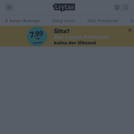
Karas Ukrainoje
Žalioji erdvė
Ačiū, Prezidente
E