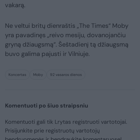
vakarą.
Ne veltui britų dienraštis „The Times“ Moby
yra pavadinęs „reivo mesiju, dovanojančiu
gryną džiaugsmą“. Šeštadienį tą džiaugsmą
buvo galima pajusti ir Vilniuje.
Koncertas
Moby
92 vasaros dienos
Komentuoti po šiuo straipsniu
Komentuoti gali tik Lrytas registruoti vartotojai.
Prisijunkite prie registruotų vartotojų
bendruomenės ir bendraukite komentaruose!