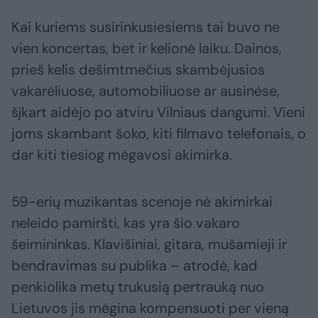
Kai kuriems susirinkusiesiems tai buvo ne
vien koncertas, bet ir kelionė laiku. Dainos,
prieš kelis dešimtmečius skambėjusios
vakarėliuose, automobiliuose ar ausinėse,
šįkart aidėjo po atviru Vilniaus dangumi. Vieni
joms skambant šoko, kiti filmavo telefonais, o
dar kiti tiesiog mėgavosi akimirka.
59-erių muzikantas scenoje nė akimirkai
neleido pamiršti, kas yra šio vakaro
šeimininkas. Klavišiniai, gitara, mušamieji ir
bendravimas su publika – atrodė, kad
penkiolika metų trukusią pertrauką nuo
Lietuvos jis mėgina kompensuoti per vieną