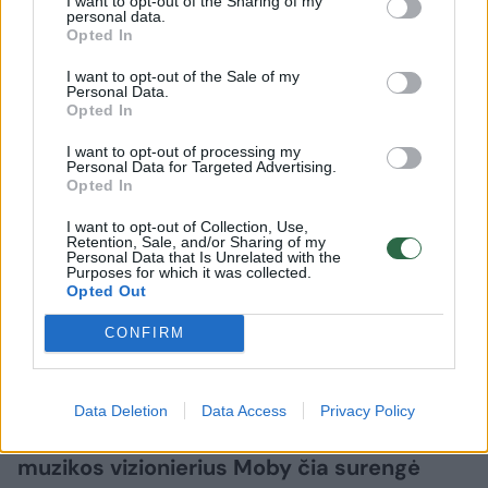
I want to opt-out of the Sharing of my
personal data.
Opted In
Žmonės
Muzika
I want to opt-out of the Sale of my
Personal Data.
Kalnų parkas ošė Moby ritmu: po 15
Opted In
metų sugrįžęs atlikėjas surengė
I want to opt-out of processing my
Personal Data for Targeted Advertising.
įspūdingą šou
(1)
Opted In
2026 m. rugpjūčio 8 d. 18:43
I want to opt-out of Collection, Use,
Retention, Sale, and/or Sharing of my
Personal Data that Is Unrelated with the
Purposes for which it was collected.
Opted Out
Lrytas.lt
CONFIRM
Šeštadienio vakarą Vilniaus Kalnų parkas
alsavo vienu ritmu – po 15 metų
Data Deletion
Data Access
Privacy Policy
pertraukos į Lietuvą sugrįžęs elektroninės
muzikos vizionierius Moby čia surengė