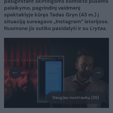
pasigirstant skirtingoms konflikto pusėms
palaikymo, pagrindinį vaidmenį
spektaklyje kūręs Tadas Gryn (43 m.) į
situaciją sureagavo „Instagram“ istorijose.
Nuomone jis sutiko pasidalyti ir su
Lrytas.
Daugiau nuotraukų (25)