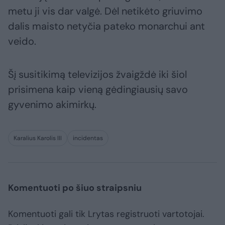
metu ji vis dar valgė. Dėl netikėto griuvimo
dalis maisto netyčia pateko monarchui ant
veido.
Šį susitikimą televizijos žvaigždė iki šiol
prisimena kaip vieną gėdingiausių savo
gyvenimo akimirkų.
Karalius Karolis III
incidentas
Komentuoti po šiuo straipsniu
Komentuoti gali tik Lrytas registruoti vartotojai.