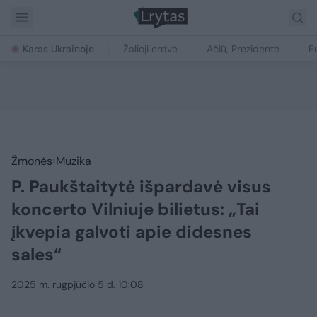
Karas Ukrainoje
Žalioji erdvė
Ačiū, Prezidente
E
Žmonės
Muzika
P. Paukštaitytė išpardavė visus
koncerto Vilniuje bilietus: „Tai
įkvepia galvoti apie didesnes
sales“
2025 m. rugpjūčio 5 d. 10:08