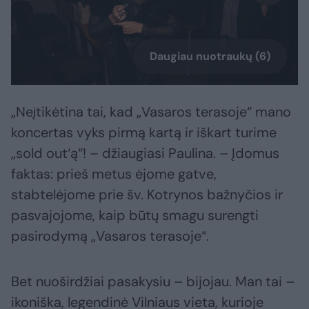
Daugiau nuotraukų (6)
„Neįtikėtina tai, kad „Vasaros terasoje“ mano
koncertas vyks pirmą kartą ir iškart turime
„sold out‘ą“! – džiaugiasi Paulina. – Įdomus
faktas: prieš metus ėjome gatve,
stabtelėjome prie šv. Kotrynos bažnyčios ir
pasvajojome, kaip būtų smagu surengti
pasirodymą „Vasaros terasoje“.
Bet nuoširdžiai pasakysiu – bijojau. Man tai –
ikoniška, legendinė Vilniaus vieta, kurioje