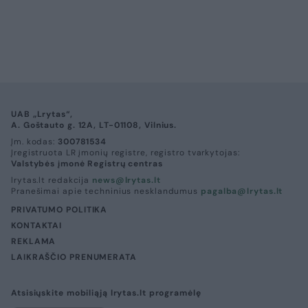
UAB „Lrytas“,
A. Goštauto g. 12A, LT-01108, Vilnius.
Įm. kodas:
300781534
Įregistruota LR įmonių registre, registro tvarkytojas:
Valstybės įmonė Registrų centras
lrytas.lt redakcija
news@lrytas.lt
Pranešimai apie techninius nesklandumus
pagalba@lrytas.lt
PRIVATUMO POLITIKA
KONTAKTAI
REKLAMA
LAIKRAŠČIO PRENUMERATA
Atsisiųskite mobiliąją lrytas.lt programėlę