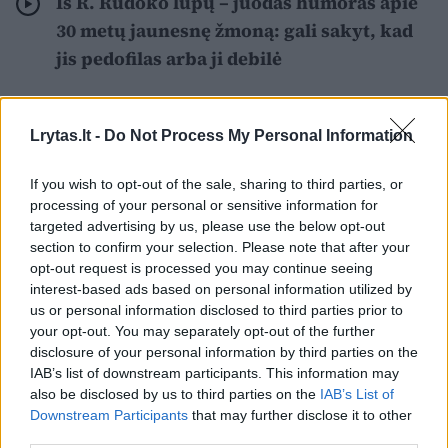
Iš R. Rudoko lūpų – juodas humoras apie
30 metų jaunesnę žmoną: gali sakyt, kad
jis pedofilas arba ji debilė
Lrytas.lt -
Do Not Process My Personal Information
If you wish to opt-out of the sale, sharing to third parties, or
processing of your personal or sensitive information for
targeted advertising by us, please use the below opt-out
section to confirm your selection. Please note that after your
opt-out request is processed you may continue seeing
interest-based ads based on personal information utilized by
us or personal information disclosed to third parties prior to
your opt-out. You may separately opt-out of the further
disclosure of your personal information by third parties on the
IAB’s list of downstream participants. This information may
Ši vasara P. Paukštaitytei – dosni neeilinių
also be disclosed by us to third parties on the
IAB’s List of
Downstream Participants
that may further disclose it to other
patirčių. Dainininkė turėjo progų pasirodyti
third parties.