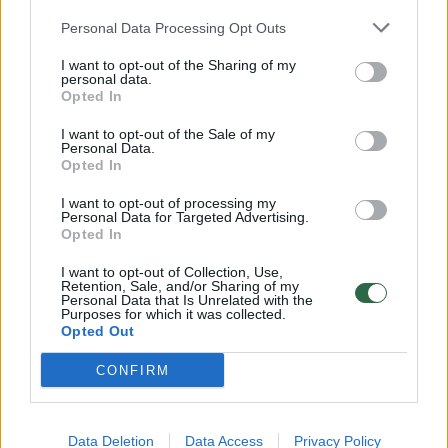
daugiatūkstantinei miniai: sostinės Kalnų
parke ji koncertavo kaip Jessicos Shy
Personal Data Processing Opt Outs
apšildanti atlikėja, taip pat buvo pakviesta
I want to opt-out of the Sharing of my
personal data.
dainuoti Vilniaus gimtadienio šventėje Vingio
Opted In
parke.
I want to opt-out of the Sale of my
Personal Data.
Opted In
„Išties parkų šią vasarą netrūko, kaip ir
I want to opt-out of processing my
įspūdžių. Ko gero, pirmą kartą dainavau prieš
Personal Data for Targeted Advertising.
Opted In
tokią galingą minią, – šypsodamasi kalba
I want to opt-out of Collection, Use,
Paulina. – Džiaugiuosi nuostabia galimybe
Retention, Sale, and/or Sharing of my
Personal Data that Is Unrelated with the
apšildyti Jessicą ir tokioje didelėje,
Purposes for which it was collected.
Opted Out
nuostabioje scenoje atlikti savo autorinę
kūrybą.
CONFIRM
Data Deletion
Data Access
Privacy Policy