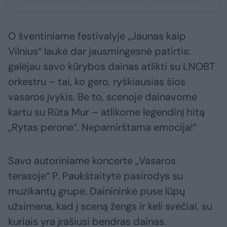
O šventiniame festivalyje „Jaunas kaip
Vilnius“ laukė dar jausmingesnė patirtis:
galėjau savo kūrybos dainas atlikti su LNOBT
orkestru – tai, ko gero, ryškiausias šios
vasaros įvykis. Be to, scenoje dainavome
kartu su Rūta Mur – atlikome legendinį hitą
„Rytas perone“. Nepamirštama emocija!“
Savo autoriniame koncerte „Vasaros
terasoje“ P. Paukštaitytė pasirodys su
muzikantų grupe. Dainininkė puse lūpų
užsimena, kad į sceną žengs ir keli svečiai, su
kuriais yra įrašiusi bendras dainas.