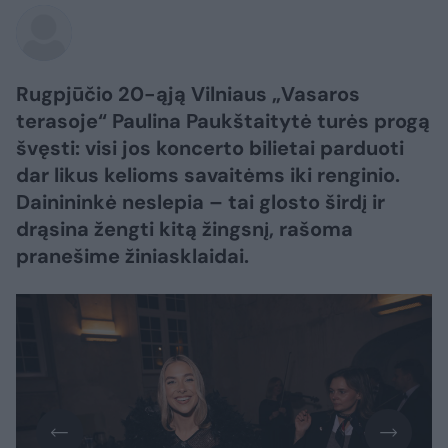
Rugpjūčio 20-ąją Vilniaus „Vasaros
terasoje“ Paulina Paukštaitytė turės progą
švęsti: visi jos koncerto bilietai parduoti
dar likus kelioms savaitėms iki renginio.
Dainininkė neslepia – tai glosto širdį ir
drąsina žengti kitą žingsnį, rašoma
pranešime žiniasklaidai.